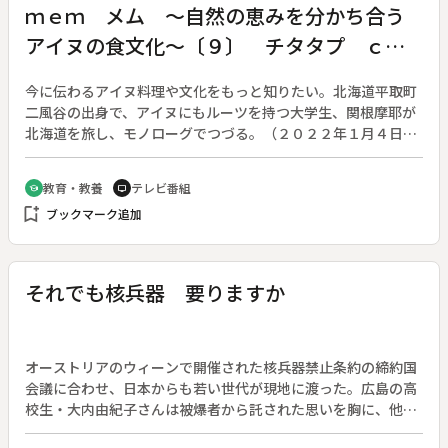
ｍｅｍ メム ～自然の恵みを分かち合う
アイヌの食文化～〔９〕 チタタプ ｃｉ
ｔａｔａｐ
今に伝わるアイヌ料理や文化をもっと知りたい。北海道平取町
二風谷の出身で、アイヌにもルーツを持つ大学生、関根摩耶が
北海道を旅し、モノローグでつづる。（２０２２年１月４日～
３月２２日放送、全１２回）◆第９回「チタタプ（ｃｉｔａｔ
ａｐ）」。日高の海岸線に広がる浦河で、摩耶は海の幸を存分
教育・教養
テレビ番組
school
tv
に使ったアイヌ料理と出会う。用意された食材は浦河の沖でと
bookmark_add
ブックマーク追加
れた高級魚キンキ。文化伝承者が魚や肉をトントン叩く伝統調
理方法「チタタプ」でふるまう。身だけでなく、骨も頭も包丁
で刻んだ“たたき”。脂がのったキンキのうまみに魅了された摩
耶は、箸が止まらなくなる。※「チタタプ」の「プ」は正しく
それでも核兵器 要りますか
は小文字
オーストリアのウィーンで開催された核兵器禁止条約の締約国
会議に合わせ、日本からも若い世代が現地に渡った。広島の高
校生・大内由紀子さんは被爆者から託された思いを胸に、他国
の人と積極的に交流し、核兵器のない世界への道を探った。一