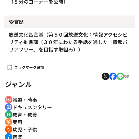
（８分のコーナーを公開）
受賞歴
放送文化基金賞（第５０回放送文化：情報アクセシビ
リティ推進部（３０年にわたる手話を通した「情報バ
リアフリー」を目指す取組み））
bookmark_add
ブックマーク追加
ジャンル
報道・時事
ondemand_video
ドキュメンタリー
cinematic_blur
教育・教養
school
実用
emoji_objects
幼児・子供
crib
音楽
music_note