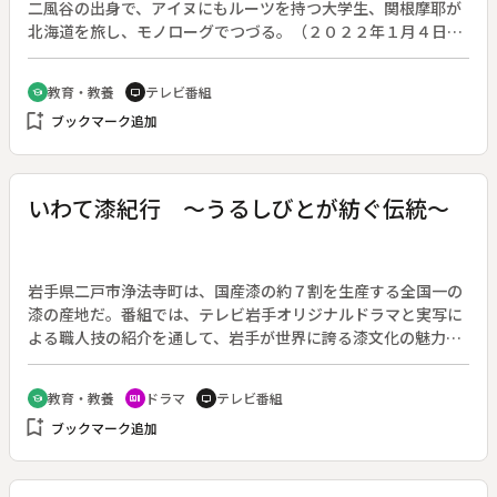
二風谷の出身で、アイヌにもルーツを持つ大学生、関根摩耶が
北海道を旅し、モノローグでつづる。（２０２２年１月４日～
３月２２日放送、全１２回）◆第４回「ユク（ｙｕｋ）」。摩
耶はちょっと贅沢したくて、ウポポイ（民族共生象徴空間）の
教育・教養
テレビ番組
school
tv
レストランへ。オーダーしたのは、アイヌ料理でもポピュラー
bookmark_add
ブックマーク追加
な「ユク」の焚火ロースト。「ユク」とは蝦夷鹿を指す。店内
のスモーキーな香りとともに、口の中で広がる独自のスパイス
が食欲をそそる。※「ユク」の「ク」は正しくは小文字
いわて漆紀行 ～うるしびとが紡ぐ伝統～
岩手県二戸市浄法寺町は、国産漆の約７割を生産する全国一の
漆の産地だ。番組では、テレビ岩手オリジナルドラマと実写に
よる職人技の紹介を通して、岩手が世界に誇る漆文化の魅力や
次世代につなぐ取り組みを伝える。新規撮影は全て４Ｋで行
い、漆器の持つ独特の質感や自然の美しさなどを丁寧に描写す
教育・教養
ドラマ
テレビ番組
school
recent_actors
tv
る。ドラマパートは「時間が経過しても輝き続ける『漆』と
bookmark_add
ブックマーク追加
『人生』」をテーマに、日本一の漆の産地・浄法寺町で撮影。
実写パートでは、熱い思いで漆に向き合う職人の姿や植樹活動
などを取材した。