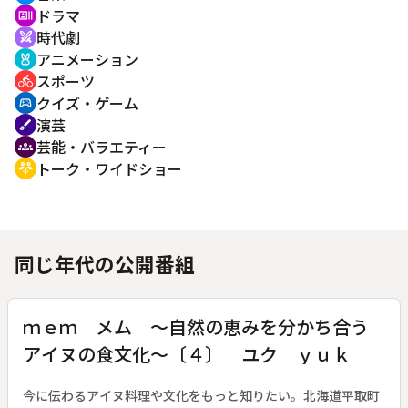
ドラマ
recent_actors
時代劇
swords
アニメーション
cruelty_free
スポーツ
directions_bike
クイズ・ゲーム
sports_esports
演芸
brush
芸能・バラエティー
groups
トーク・ワイドショー
adaptive_audio_mic
同じ年代の公開番組
ｍｅｍ メム ～自然の恵みを分かち合う
アイヌの食文化～〔４〕 ユク ｙｕｋ
今に伝わるアイヌ料理や文化をもっと知りたい。北海道平取町