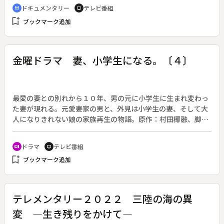
方で、国際情勢は厳しい局面を迎えている。ウクライナへ侵攻
ドキュメンタリー
テレビ番組
cinematic_blur
tv
するロシアは核兵器の使用をちらつかせ、各国は核抑止力の強
bookmark_add
ブックマーク追加
化に傾く。唯一の被爆国である日本ですら、「核保有」を求め
る声があがる。そんな中、一人の男性を訪ねた。竹本秀雄さん
（８０歳）は、被爆から２か月後に撮影されたフィルムに映る
「おんぶされた子ども」、その本人である。竹本さんは被爆か
金曜ドラマ 妻、小学生になる。〔４〕
ら７７年たち、自らがその子どもだということ、被爆体験やそ
の後の人生について初めて証言した。番組では過去の映像や音
声を通して、核兵器の非人道性や被爆者たちの過酷な戦後な
ど、「ただ威力の大きい爆弾ではない」核兵器の実態を改めて
最愛の妻との別れから１０年、男の元に小学生に生まれ変わっ
伝える。◆開局７０年特別番組
た妻が現れる。元愛妻家の男と、外見は小学生の妻、そして大
人になりきれない娘の家族再生の物語。原作：村田椰融、脚
本：大島里美（２０２２年１月２１日～３月２５日放送、全１
０回）◆第４回「愛妻家ＶＳ妻のママ」。圭介（堤真一）と麻
ドラマ
テレビ番組
recent_actors
tv
衣（蒔田彩珠）は、貴恵（石田ゆり子）の生まれ変わりである
bookmark_add
ブックマーク追加
万理華（毎田暖乃）の母親の千嘉（吉田羊）と偶然会ってしま
う。想像と違い、圭介たちは「娘」としての今の家族のことが
気にかかる。翌日、圭介は万理華の小学校で球技大会があるこ
とを知り、千嘉と一度ゆっくり話をしようと、自分も球技大会
テレメンタリー２０２２ 三陸の海の異
へ行くことに。一方、万理華は同級生のヒマリ（飯田晴音）か
変 ―生き残りをかけて―
ら漫画の交換ノートをしていたことを知るも、“以前の”万理華
のように漫画が描けなくなっていることに気づき、弟の友利