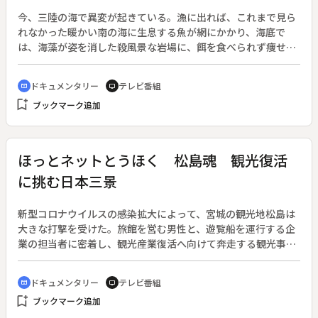
（神木隆之介）に相談する。そして、球技大会当日。突然やっ
今、三陸の海で異変が起きている。漁に出れば、これまで見ら
て来た圭介と麻衣に驚きながらもうれしそうな万理華。しか
れなかった暖かい南の海に生息する魚が網にかかり、海底で
し、そこに千嘉の姿は見えず。
は、海藻が姿を消した殺風景な岩場に、餌を食べられず痩せこ
けたウニが無数にひしめき合っている。ここが本当にあの豊か
な三陸の海なのか。背景にあるのは、地球温暖化による海水温
ドキュメンタリー
テレビ番組
cinematic_blur
tv
の上昇だ。また、人間の生産活動により二酸化炭素が大量に放
bookmark_add
ブックマーク追加
出され、海洋酸性化も起きている。海で起きている深刻な異
変。その実態と、海の変化に翻弄されながらも製品加工や陸上
養殖など、解決の糸口を探ろうとする漁業者たちを追った。
ほっとネットとうほく 松島魂 観光復活
に挑む日本三景
新型コロナウイルスの感染拡大によって、宮城の観光地松島は
大きな打撃を受けた。旅館を営む男性と、遊覧船を運行する企
業の担当者に密着し、観光産業復活へ向けて奔走する観光事業
者たちの姿を記録した。
ドキュメンタリー
テレビ番組
cinematic_blur
tv
bookmark_add
ブックマーク追加