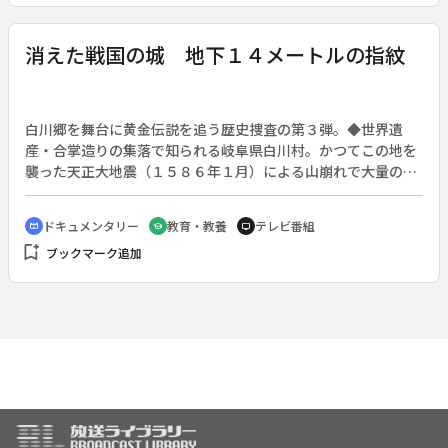
消えた戦国の城 地下１４メートルの指紋
白川郷を舞台に黄金伝説を追う歴史捜査の第３弾。◆世界遺
産・合掌造りの集落で知られる岐阜県白川村。かつてこの地を
襲った天正大地震（１５８６年１月）による山崩れで大量の土
砂に飲み込まれ、消え去った城がある。その名は「帰雲城（か
えりくもじょう）」という。戦国武将・内ヶ嶋氏の居城で、い
ドキュメンタリー
教育・教養
テレビ番組
cinematic_blur
school
tv
くつも金山を抱えていたことから、その額１０兆円とも言われ
bookmark_add
ブックマーク追加
る大量の“黄金”が蓄えてあったとの伝説が残る。地下１４メー
トルを目指し重機で発掘する。黄金伝説の城はどこに埋まって
いるのか、地震の直前、秀吉はなぜ内ヶ嶋氏を許したのか、初
めて出土した金属の正体は何か、戦国ミステリーを調査する。