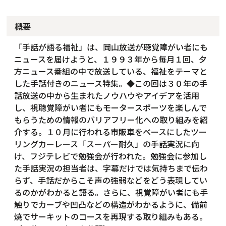
概要
「手話が語る福祉」は、岡山放送が聴覚障がい者にも
ニュースを届けようと、１９９３年から毎月１回、夕
方ニュース番組の中で放送している、福祉をテーマと
した手話付きのニュース特集。◆この回は３０年の手
話放送の中から生まれたノウハウやアイデアを活用
し、視聴覚障がい者にもモータースポーツを楽しんで
もらうための情報のバリアフリー化への取り組みを紹
介する。１０月に行われる市販車をベースにしたツー
リングカーレース「スーパー耐久」の手話実況に向
け、フジテレビで勉強会が行われた。勉強会に参加し
た手話実況の担当者は、字幕だけでは気持ちまで伝わ
らず、手話だからこそ声の強弱などをどう表現してい
るのかがわかると語る。さらに、視覚障がい者にも手
触りでカーブや凹凸などの構造がわかるように、備前
焼でサーキットのコースを再現する取り組みもある。