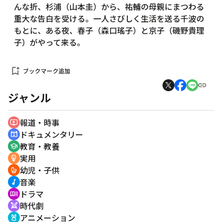
んな折、杉浦（山本圭）から、祐輔の母親にまつわる
重大な告白を受ける。一人さびしく生活を送る千波の
もとに、ある夜、春子（森口瑤子）と京子（磯野貴理
子）がやって来る。
bookmark_add
ブックマーク追加
ジャンル
報道・時事
ondemand_video
ドキュメンタリー
cinematic_blur
教育・教養
school
実用
emoji_objects
幼児・子供
crib
音楽
music_note
ドラマ
recent_actors
時代劇
swords
アニメーション
cruelty_free