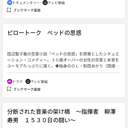
ドキュメンタリー
テレビ番組
cinematic_blur
tv
成長していく。神の島で育まれる日々、久高島留学センターの
bookmark_add
ブックマーク追加
１年を追う。
ピロートーク ベッドの思惑
田辺聖子著の恋愛小説「ベッドの思惑」を原案としたシチュエ
ーション・コメディー。３０歳オーバーの女性の恋愛と本音を
ユーモアたっぷりに描く。◆独身のＯＬ・和田あかり（田畑智
子）は３２歳の誕生日を前にマンションを借り、念願の一人暮
らしを始めた。部屋には買ったばかりのセミダブルベッド。あ
ドラマ
テレビ番組
recent_actors
tv
かりには「男ができる前に、男ができても構わない体制を整え
bookmark_add
ブックマーク追加
る」という思惑があった。特定の恋人もなく、結婚したい相手
も未だに現れない。そこで一念発起し、新しい恋を夢見てベッ
ドを買ったのだ。◆あかりが部屋で妄想に浸っていると、突
然、窓の外から進学塾の講師が生徒を叱りつけている声が聞こ
分断された音楽の架け橋 ～指揮者 柳澤
えた。あかりは思わず窓を開け、大声をあげて反撃する。◆数
寿男 １５３０日の闘い～
日後、あかりは後輩・梅本（尾上寛之）と短大時代の友人・与
志子（中村ゆり）を引っ越しパーティに招く。ところが、実家