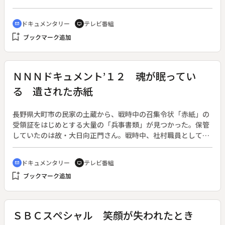
ん。１６歳同士、国の壁を越え、兄弟のように仲の良かった２
人。だが、その同居生活は半年で終わり、お互いの存在を気に
ドキュメンタリー
テレビ番組
cinematic_blur
tv
掛ける余裕さえないまま、終戦を迎えた。◆２人が再会したの
bookmark_add
ブックマーク追加
は１９４６年。敗戦国となり、台湾から日本へ引き揚げる小野
さんの前に、沈さんは現れた。沈さんは日本統治時代の建物等
を引継ぎ管理する中国国民党の接収委員となっていた。戦争に
よって立場がまったく変わってしまった２人。親友の苦境を見
ＮＮＮドキュメント’１２ 魂が眠ってい
た沈さんは「次に会う時に返してくれ。必ず生きて会おう」
る 遺された赤紙
と、当時の大金である千円を小野さんに手渡した。◆約束から
６６年の歳月が流れた。しかし、２人が再び会うという願いは
叶っていない。「敗戦後の日本で生き延びることができたの
長野県大町市の民家の土蔵から、戦時中の召集令状「赤紙」の
は、親友・沈維屏さんのおかげ。何とかもう一度会って千円を
受領証をはじめとする大量の「兵事書類」が見つかった。保管
返し、お礼を言いたい」。ＣＢＣラジオ「つボイノリオの聞け
していたのは故・大日向正門さん。戦時中、社村職員として、
ば聞くほど」に届いた１通のメールをきっかけに、番組は８７
村民に赤紙を手渡す「兵事係」を務めていた。兵事係は徴兵の
歳となった小野さんの約束を果たす旅路を追う。
人選にも関わったとされ、戦死者があれば遺族のもとへ報せを
ドキュメンタリー
テレビ番組
cinematic_blur
tv
届けた。戦時中の機密である兵事書類は、終戦直後に国が焼却
bookmark_add
ブックマーク追加
処分を命じ、全国の役所はこれに従った。しかし、大日向さん
は家族に「触るな。魂が眠っている」とだけ話し、中身を秘密
にして土蔵に留め置いた。その思いはどこにあったのか。正門
さんの死後、書類を見つけた長男の功さんが遺された書類に父
ＳＢＣスペシャル 笑顔が失われたとき
の思いを探る。