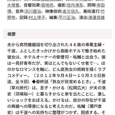
大塚豊
、音響効果:
菊地亮
、撮影:
宮内清吾
、照明:
寺田
博
、音声:
浜川健治
、映像技術:
倉又信久
、美術進行:
竹
野修
、記録:
村上律子
、編集:
平川正治
、演出:
渡邊良雄
概要
夫から突然離婚話を切り出された４６歳の専業主婦・
千波。ふとしたきっかけから高級ホテルで働き始めた
彼女は、ホテルオーナーの御曹司・祐輔と出会う。彼
は一見好青年だが、実はとんでもないくせ者で…。ほ
のかなロマンスを軸に、どん底熟女の挑戦を描くラブ
コメディー。（２０１２年９月４日～１０月３０日放
送、全９回）◆最終話「熟女が目覚めるとき」。千波
（草刈民代）は、息子・かける（松岡広大）が夫の浩
史（羽場裕一）と暮らすからと家を出たことに、激し
いショックをおぼえる。かけるは、自分の存在が千波
の再婚への障害になると考えたのだ。祐輔（瀬戸康
史）は千波への気持ちに整理がつかず、困惑する。そ