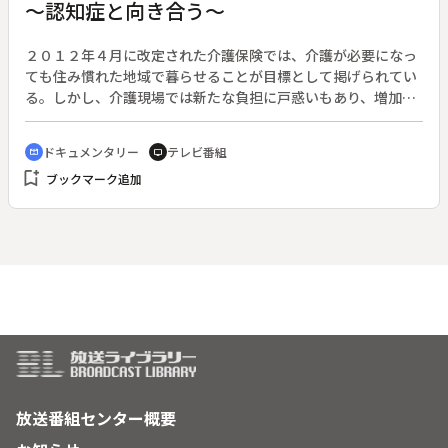
～認知症と向き合う～
２０１２年４月に改定された介護保険では、介護が必要になっ
ても住み慣れた地域で暮らせることが目標として掲げられてい
る。しかし、介護現場では新たな負担に戸惑いもあり、増加す
る認知症の高齢者にどう対応するのか、先行きは不透明だ。長
野県松本市に住む八田桂子さんは、認知症のグループホームで
ドキュメンタリー
テレビ番組
cinematic_blur
tv
管理者を務めるなど、長年、認知症ケアの現場に携わってい
bookmark_add
ブックマーク追加
る。家族や地域と連携した認知症介護の在り方を模索してき
た。そんな中、７９歳の父親が認知症を発症し、在宅で介護を
することになる。これまで多くの認知症患者と接してきたが、
介護家族となり、現実の過酷さを突き付けられた。更に仕事で
は、介護保険法の改定により、運営するデイサービスなどで新
たな課題を抱えている。家族として、介護の専門職として、認
知症と向き合う八田さんの姿を通し、認知症介護の在り方を考
える。
放送番組センター概要