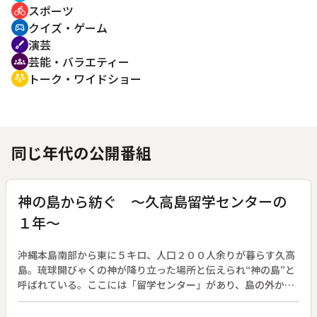
スポーツ
directions_bike
クイズ・ゲーム
sports_esports
演芸
brush
芸能・バラエティー
groups
トーク・ワイドショー
adaptive_audio_mic
同じ年代の公開番組
神の島から紡ぐ ～久高島留学センターの
１年～
沖縄本島南部から東に５キロ、人口２００人余りが暮らす久高
島。琉球開びゃくの神が降り立った場所と伝えられ“神の島”と
呼ばれている。ここには「留学センター」があり、島の外から
来た子供たちが親元を離れて暮らし、島の学校に通っている。
彼らは共同生活を送る中で、仲間や島の人々と関わって大きく