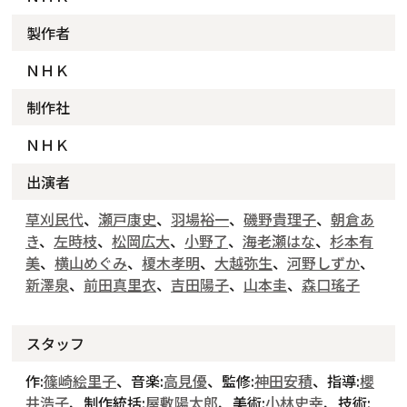
製作者
ＮＨＫ
制作社
ＮＨＫ
出演者
草刈民代
、
瀬戸康史
、
羽場裕一
、
磯野貴理子
、
朝倉あ
き
、
左時枝
、
松岡広大
、
小野了
、
海老瀬はな
、
杉本有
美
、
横山めぐみ
、
榎木孝明
、
大越弥生
、
河野しずか
、
新澤泉
、
前田真里衣
、
吉田陽子
、
山本圭
、
森口瑤子
スタッフ
作:
篠崎絵里子
、音楽:
高見優
、監修:
神田安積
、指導:
櫻
井浩子
、制作統括:
屋敷陽太郎
、美術:
小林史幸
、技術: