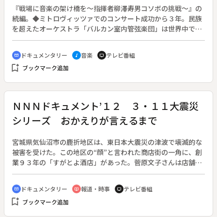
暮らしで男性経験のない与志子は「自立していない処女は最
『戦場に音楽の架け橋を～指揮者柳澤寿男コソボの挑戦～』の
低」という梅本の言葉にショックを受けて帰ってしまう。料理
続編。◆ミトロヴィッツァでのコンサート成功から３年。民族
の手際もよくて話も合う梅本にあかりは興味を示すが、梅本は
を超えたオーケストラ「バルカン室内管弦楽団」は世界中で評
ベッドの方を見向きもしない。◆あかりは与志子に呼ばれ、学
価され、世界各地に招聘されるほどになった。しかし、ミトロ
生時代の担任（ほっしゃん。）が営むおでん屋で飲んでいる
ヴィッツァの「分断の橋」は、２０１１年９月に多くの重軽傷
ドキュメンタリー
音楽
テレビ番組
cinematic_blur
music_note
tv
と、昔付き合っていた妻子持ちの男性・角谷（木下隆行）が現
者を出す民族間の衝突が起こり封鎖されていた。音楽は無力な
bookmark_add
れる。よりを戻そうと口説き始める角谷だが、あかりは突っぱ
ブックマーク追加
のか…。絶望の淵に叩き落されたその時、柳澤は客演を依頼さ
ねる。◆マンションへの帰り道。あかりはゴミ捨て場にあった
れて訪れたアルバニアの町でバルカン半島を流浪するロマ民族
ソファを見つけ、部屋に持ち帰ろうとする。そこに同じくソフ
に出会う。独自の言葉を話す彼らの奏でる「音」とオーケスト
ァを狙っていたという吉崎久太（鈴木亮平）が現れ、ソファを
ラとの共演を思いついた柳澤。果たして共演はうまくいくの
ＮＮＮドキュメント’１２ ３・１１大震災
運ぶ手伝いを買って出る。声を聞きあることに気づいたあかり
か…。◆柳澤はいまだコソボ独立を容認しないセルビアの首都
シリーズ おかえりが言えるまで
は、「見てもらいたいものがある」と久太を部屋に引っ張り込
ベオグラードで「民族を超えたオーケストラ」の実現に奔走し
む。
ていた。幼いころに別れた祖母に会えるかもしれないという団
員の想いをよそに、コンサートの実現を前に様々な障害が立ち
宮城県気仙沼市の鹿折地区は、東日本大震災の津波で壊滅的な
はだかる。音楽の力を信じ、心の中の国境という厚い壁を乗り
被害を受けた。この地区の“顔”と言われた商店街の一角に、創
越えようとする指揮者の１５３０日を追う。
業９３年の「すがとよ酒店」があった。菅原文子さんは店舗と
家を兼ねたこの場所で、夫の豊和さんや息子たちと暮らしてい
た。◆２０１１年３月１１日。家族８人が店にいた。強烈な揺
ドキュメンタリー
報道・時事
テレビ番組
cinematic_blur
ondemand_video
tv
れの後に押し寄せた大津波。豊和さんは家族に避難を促し、一
bookmark_add
ブックマーク追加
人店に残ろうとしていた。２階の住居にいた文子さんは、豊和
さんを助けようと階段を駆け下り手を伸ばした。豊和さんはそ