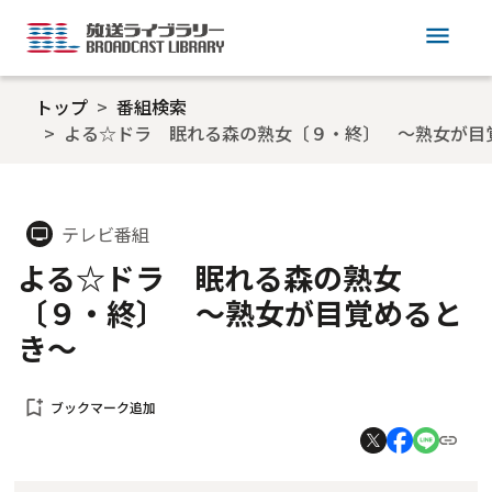
menu
トップ
番組検索
よる☆ドラ 眠れる森の熟女〔９・終〕 ～熟女が目
テレビ番組
tv
よる☆ドラ 眠れる森の熟女
〔９・終〕 ～熟女が目覚めると
き～
bookmark_add
ブックマーク追加