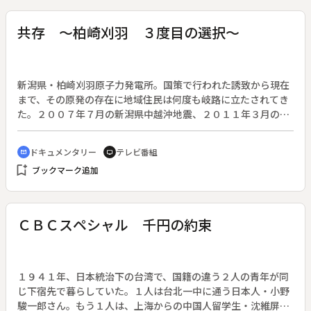
の手をすり抜けて津波に流され、行方不明になった。◆３ヶ月
後。文子さんは遺体が見つからぬまま、夫の死亡届を出した。
共存 ～柏崎刈羽 ３度目の選択～
それでも待っていた。時が経つにつれ、夫への思いが募った。
文子さんは昔から好きだった「手紙」に帰らぬ夫への思いを綴
った。◆２０１２年１月。鹿折地区では復興に向け被災建物の
解体が進められていた。「すがとよ酒店」も解体の日を迎え
新潟県・柏崎刈羽原子力発電所。国策で行われた誘致から現在
た。夫婦の全てが詰まった店の解体。文子さんは心の中で何度
まで、その原発の存在に地域住民は何度も岐路に立たされてき
も“ありがとう”とつぶやいた。そして、２０１２年６月。文子
た。２００７年７月の新潟県中越沖地震、２０１１年３月の東
さんに突然の知らせが届く。
日本大震災を経て巻き起こる安全性への議論と、地域経済の現
状。人命か経済か。「選択」に際して語られる様々な意見を取
ドキュメンタリー
テレビ番組
cinematic_blur
tv
材し、原発を巡って複雑に並存する現状を映し出す。
bookmark_add
ブックマーク追加
ＣＢＣスペシャル 千円の約束
１９４１年、日本統治下の台湾で、国籍の違う２人の青年が同
じ下宿先で暮らしていた。１人は台北一中に通う日本人・小野
駿一郎さん。もう１人は、上海からの中国人留学生・沈維屏さ