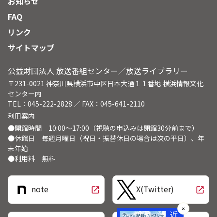
お知らせ
FAQ
リンク
サイトマップ
公益財団法人 放送番組センター／放送ライブラリー
〒231-0021 神奈川県横浜市中区日本大通１１番地 横浜情報文化
センター内
TEL：045-222-2828 ／ FAX：045-641-2110
利用案内
●開館時間 10:00～17:00（視聴の申込みは閉館30分前まで）
●休館日 毎週月曜日（祝日・振替休日の場合は次の平日）、年
末年始
●利用料 無料
note
X(Twitter)
open_in_new
open_in_new
✕