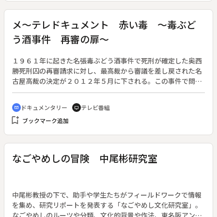
絵羽子板が華やかに飾る。その制作の様子をドキュメント。ま
た、スカイツリー建設をきっかけに盛り上がる、地元である東
メ～テレドキュメント 赤い毒 ～毒ぶど
京・墨田のものづくりも紹介する。リポーターは假屋崎省吾、
う酒事件 再審の扉～
ねづっち。
１９６１年に起きた名張毒ぶどう酒事件で死刑が確定した奥西
勝死刑囚の再審請求に対し、最高裁から審議を差し戻された名
古屋高裁の決定が２０１２年５月に下される。この事件で問わ
れ続けてきたのは、「自白」の信用性だ。「極刑となることが
予想される重大犯罪について、自ら進んで、あえて嘘の自白を
ドキュメンタリー
テレビ番組
cinematic_blur
tv
するとは考えられない」という考え方が司法を支配してきた。
bookmark_add
ブックマーク追加
しかし、足利事件、布川事件は、「自白は証拠の王」という捜
査、司法の常識に、現実を突き付けた。番組は、争点の農薬の
特定の謎と証拠開示の問題を独自に検証するとともに、冤罪の
温床となる「自白の取り扱い」について考える。嘘の自白をす
なごやめしの冒険 中尾彬研究室
る可能性を、誰が否定できるのか。事件から５１年、今なお解
決しきれないこの事件で、裁かれるのは奥西死刑囚なのか、そ
れとも…。
中尾彬教授の下で、助手や学生たちがフィールドワークで情報
を集め、研究リポートを発表する「なごやめし文化研究室」。
なごやめしのルーツや分類、文化的背景や作法、東名阪アンケ