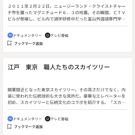
２０１１年２月２２日、ニュージーランド・クライストチャー
チ市を襲ったマグニチュード６．３の地震。その瞬間、ＣＴＶ
ビルが倒壊し、ビル内で語学研修中だった富山外国語専門学校
の学生１２人が犠牲となった。この地震で倒壊した鉄筋コンク
リートのビルは２つだけ。地震による犠牲者の３分の２は、Ｃ
ドキュメンタリー
テレビ番組
cinematic_blur
tv
ＴＶビルの倒壊によるものだ。◆あれから１年。遺族たちは肉
bookmark_add
ブックマーク追加
親を亡くしたＣＴＶビルの跡地にようやく足を踏み入れること
ができた。「なぜ、ＣＴＶビルだけが倒壊したのか…」「倒壊
は人災ではないのか…」。かけがえのない家族の思いもよらぬ
死を、遺族は１年経っても受け入れることができない。◆ニュ
江戸 東京 職人たちのスカイツリー
ージーランド王立委員会が倒壊原因の調査を始めたが、報告は
先延ばしにされた上に、遺族が何度も提出した質問状には何の
返答もない。これに先立ち、ニュージーランド政府の建築住宅
庁は「ＣＴＶビルは建設当時の基準を満たしていなかった」と
開業間近となった東京スカイツリー。その高さだけでなく、内
の調査結果を公表している。取材班はビル設計当初に市の職員
装に使われた伝統技術も大きな見所だ。豪華なエレベーターを
が設計会社に送付した文書を入手した。内容には設計の不備を
初め、スカイツリーと伝統文化のコラボを紹介する。「スカイ
指摘する一文があり、今見ればビル倒壊はあたかも人災である
ツリーの魅力すべて見せます」第２部。◆世界一の電波塔・東
とうかがわせるものだった。◆東日本大震災の衝撃の中で忘れ
京スカイツリーが、いよいよ２０１２年５月２２日に開業す
ドキュメンタリー
テレビ番組
cinematic_blur
tv
られがちなニュージーランド地震の悲劇。ＣＴＶビルはなぜ倒
る。見どころは世界一の高さだけではない。「時空を越えたラ
bookmark_add
壊したのか。だれの責任といえるのか。番組では、明かされな
ブックマーク追加
ンドスケープ」をコンセプトにするスカイツリーには、随所に
いビル倒壊の謎を追いながら、遺族の思いをつづる。
江戸文化が使われている。エレベーターの内装は、金ぱくや押