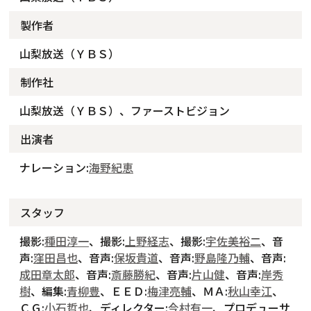
製作者
山梨放送（ＹＢＳ）
制作社
山梨放送（ＹＢＳ）、ファーストビジョン
出演者
ナレーション:
海野紀恵
スタッフ
撮影:
種田淳一
、撮影:
上野経志
、撮影:
宇佐美裕二
、音
声:
窪田昌也
、音声:
保坂貴道
、音声:
野島隆乃輔
、音声:
成田章太郎
、音声:
斎藤勝紀
、音声:
片山健
、音声:
岸秀
樹
、編集:
青柳豊
、ＥＥＤ:
梅津亮輔
、ＭＡ:
秋山幸江
、
ＣＧ:
小石哲也
、ディレクター:
今村有一
、プロデューサ