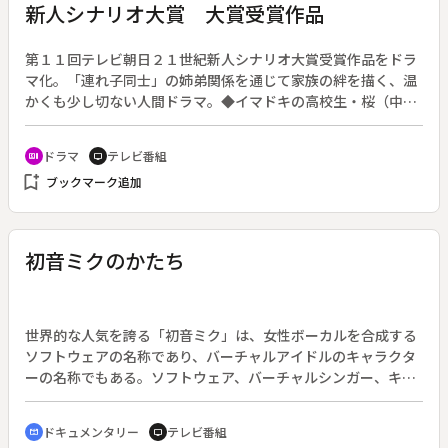
新人シナリオ大賞 大賞受賞作品
第１１回テレビ朝日２１世紀新人シナリオ大賞受賞作品をドラ
マ化。「連れ子同士」の姉弟関係を通じて家族の絆を描く、温
かくも少し切ない人間ドラマ。◆イマドキの高校生・桜（中川
大志）は、母・純子（斉藤由貴）の３度目の再婚話に頭を悩ま
せていた。そんな二人の元へ、純子の前夫（眞島秀和）の連れ
ドラマ
テレビ番組
recent_actors
tv
子・志保（蓮佛美沙子）が７年ぶりに現れる。再会に戸惑う桜
bookmark_add
ブックマーク追加
を尻目に、志保と純子は失った時間を埋めるかのように打ち解
ける。そんな志保には誰にも言えない秘密があった。
初音ミクのかたち
世界的な人気を誇る「初音ミク」は、女性ボーカルを合成する
ソフトウェアの名称であり、バーチャルアイドルのキャラクタ
ーの名称でもある。ソフトウェア、バーチャルシンガー、キャ
ラクターと多種多様化する「初音ミクのかたち」を、ファン、
関係者らへのインタビューでつづる。◆初音ミクのデビュー５
ドキュメンタリー
テレビ番組
cinematic_blur
tv
周年を記念し、開催された香港・台湾のコンサート会場。言語