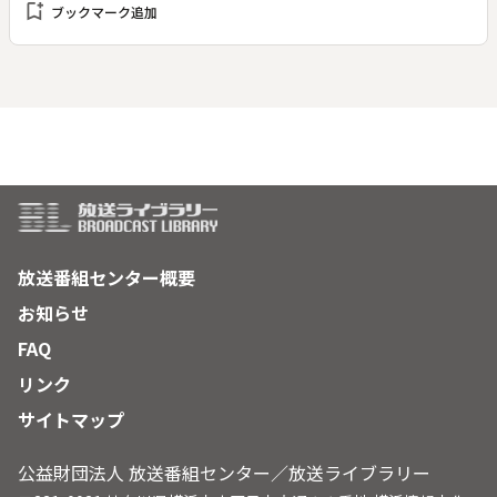
bookmark_add
ブックマーク追加
や文化を超え、会場がひとつになっていく。番組では「初音ミ
クって一体なに？」をキーワードに、国内各所、そして海外で
の取材を行う。デビュー時のエピソード、創作のスパイラル、
ＧＡＭＥでの展開、ライブ・コンサート、ファンやクリエータ
ーのそれぞれの想い…。人と人、作品と作品、文化と文化のつ
ながりによって、初音ミクは大きく輝き続ける。
放送番組センター概要
お知らせ
FAQ
リンク
サイトマップ
公益財団法人 放送番組センター／放送ライブラリー