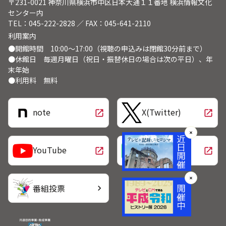
〒231-0021 神奈川県横浜市中区日本大通１１番地 横浜情報文化
センター内
TEL：045-222-2828 ／ FAX：045-641-2110
利用案内
●開館時間 10:00～17:00（視聴の申込みは閉館30分前まで）
●休館日 毎週月曜日（祝日・振替休日の場合は次の平日）、年
末年始
●利用料 無料
note
X(Twitter)
open_in_new
open_in_new
✕
LINE
YouTube
open_in_new
open_in_new
✕
番組投票
chevron_right