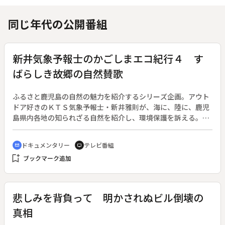
同じ年代の公開番組
新井気象予報士のかごしまエコ紀行４ す
ばらしき故郷の自然賛歌
ふるさと鹿児島の自然の魅力を紹介するシリーズ企画。アウト
ドア好きのＫＴＳ気象予報士・新井雅則が、海に、陸に、鹿児
島県内各地の知られざる自然を紹介し、環境保護を訴える。◆
この回は、春の錦江湾でヒジキ採りを見学した後、水深５０ｍ
に潜り、沈められたバス車両の漁礁を調べる。また、甑島列島
ドキュメンタリー
テレビ番組
cinematic_blur
tv
をカヤックで探検し、奇岩や壮大な景観の断崖を巡る。２０１
bookmark_add
ブックマーク追加
１年の新燃岳噴火以降、入山規制が続く霧島連山では、栗野岳
で行われた体験登山に同行し、魅力を探る。さらに、２０１０
年の豪雨災害から一年後の奄美を訪ね、再び海中へ潜って自然
の回復力を伝える。
悲しみを背負って 明かされぬビル倒壊の
真相