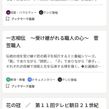
ートなどを通じて、なごやめしの謎を解明し、名古屋の味と名
古屋の魅力を紹介していく。番組オリジナルの「究極のなごや
芸能・バラエティー
テレビ番組
groups
tv
めし弁当」づくりにも挑戦する。
bookmark_add
ブックマーク追加
一志相伝 ～受け継がれる職人の心～ 菅
笠職人
伝統の技を受け継ぐ匠の親子を紹介するミニ番組シリーズ。
「親」でありながら「師匠」、「子」でありながら「弟子」、
それぞれの目線で技能と志を伝承する様を描く。◆お遍路の巡
礼などに欠かせない「菅笠」。この回は、大阪・深江で菅笠づ
くりの伝統を受け継ぐ母娘を紹介する。
教育・教養
ドキュメンタリー
テレビ番組
school
cinematic_blur
tv
bookmark_add
ブックマーク追加
花の冠 ／ 第１１回テレビ朝日２１世紀