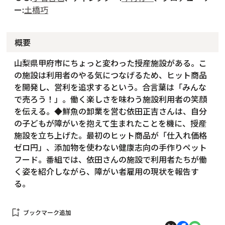
ー:
土橋巧
概要
山梨県甲府市にちょっと変わった授産施設がある。こ
の施設は利用者のやる気につなげるため、ヒット商品
を開発し、営利を追求するという。合言葉は「みんな
で売ろう！」。働く楽しさを味わう施設利用者の笑顔
を伝える。◆鮮魚の卸業を営む依田正吉さんは、自分
の子どもが障がいを抱えて生まれたことを機に、授産
施設を立ち上げた。最初のヒット商品が「仕入れ価格
ゼロ円」、添加物を使わない健康志向の手作りペット
フード。番組では、依田さんの施設で利用者たちが働
く姿を紹介しながら、障がい者雇用の現状を報告す
る。
bookmark_add
ブックマーク追加