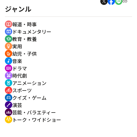
ジャンル
報道・時事
ondemand_video
ドキュメンタリー
cinematic_blur
教育・教養
school
実用
emoji_objects
幼児・子供
crib
音楽
music_note
ドラマ
recent_actors
時代劇
swords
アニメーション
cruelty_free
スポーツ
directions_bike
クイズ・ゲーム
sports_esports
演芸
brush
芸能・バラエティー
groups
トーク・ワイドショー
adaptive_audio_mic