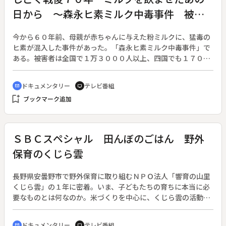
っている。最近の活動として、福島県南相馬市の伝統芸能「北
息づいている。
日から ～森永ヒ素ミルク中毒事件 被害
屋形の神楽」の復活、そして２０１４年１１月、相馬野馬追と
並ぶイベントに育てると意気込む、街おこしイベント「うまま
者家族の６０年～
まつり」を行う。◆星の語り部：山梨県立科学館を拠点に活動
今から６０年前、母親が赤ちゃんに与えた粉ミルクに、猛毒の
するグループ。「出張プラネタリウム」「星空書簡」など、被
ヒ素が混入した事件があった。「森永ヒ素ミルク中毒事件」で
災地の施設や仮設住宅で星空の魅力を伝える活動を続ける。
ある。被害者は全国で１万３０００人以上、四国でも１７００
人を超える赤ちゃんが被害を受けた。後遺症で脳性まひや、視
覚・聴覚に障害が残った人もいる。６０代となった今も後遺症
ドキュメンタリー
テレビ番組
cinematic_blur
tv
と向き合う被害者、我が子への自責の念を抱え続ける母親。被
bookmark_add
ブックマーク追加
害者たちの証言から、知られざる事件の歴史をたどる。
ＳＢＣスペシャル 田んぼのごはん 野外
保育のくじら雲
長野県安曇野市で野外保育に取り組むＮＰＯ法人「響育の山里
くじら雲」の１年に密着。いま、子どもたちの育ちに本当に必
要なものとは何なのか。米づくりを中心に、くじら雲の活動を
通じて考える。◆自然の中でのびのびと過ごす２０人余りの子
供たちは、毎年田んぼで自分たちが食べる米づくりに励んでい
ドキュメンタリー
テレビ番組
cinematic_blur
tv