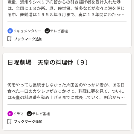
戦後、満州やシベリア抑留からの引き揚げ者を受け入れた港
は、全国に１８か所。呉、佐世保、博多などが次々と港を閉じ
る中、舞鶴港は１９５８年９月まで、実に１３年間にわたって
受け入れを続けた。その数、約６６万人、遺骨１万６千柱。◆
京都府綾部市の原田二郎さんは引き揚げ者の一人。戦争で満州
ドキュメンタリー
テレビ番組
cinematic_blur
tv
に衛生兵として送られた原田さんは、終戦後、シベリアで４年
bookmark_add
ブックマーク追加
間の抑留生活を送った。零下３０度、飢えやノルマに追われる
過酷な労働を体験し、命からがら舞鶴港に引き揚げたが、毎
晩、悪夢に苦しんだ。満州で負傷兵を殺したときのことが蘇
る。悪夢は５０年続いた。苦しみを誰にも打ち明けたことはな
日曜劇場 天皇の料理番〔９〕
かったが、ある日、婦人会で自らの体験を語ったところ、その
晩から悪夢がすっと消えた。地元の「舞鶴引揚記念館」で語り
部ボランティアを始めたのは６年前のことだ。戦争という過ち
を二度と繰り返してほしくないという強い思いがある。◆そん
何をやっても長続きしなかった片田舎のやっかい者が、ある日
な原田さんの体験を引き継ごうと取り組みを始めたのは、地元
食べた一口のカツレツがきっかけで、料理に夢を見て、ついに
の東舞鶴高校英語部の生徒たち。２０１４年、原田さんの話を
は天皇の料理番を勤め上げるまでに成長していく。明治から昭
スピーチにまとめ、「ユネスコ世界記憶遺産」への登録を呼び
和の激動の時代を生きたある男の人間ドラマ。原作：杉森久
かける活動を始めた。人口９万人の小さな港町が果たした、歴
英。（２０１５年４月２６日～７月１２日放送、全１２回）◆
ドラマ
テレビ番組
recent_actors
tv
史上の大きな役割。舞鶴市の歴史とシベリア抑留の現実を、自
第９回。帰国した篤蔵（佐藤健）は、天皇の料理番になるべく
bookmark_add
分たちの言葉や感性で伝えようと取り組む女子高校生たち。一
ブックマーク追加
皇居・大膳寮を訪れた。大膳の長である大膳頭・福羽（浅野和
方で戦争体験者の高齢化は否めず、９０歳の原田さんは休力の
之）に案内され厨房に赴いた篤蔵を待っていたのは、篤蔵より
限界もあり、語り部活動を引退しようと考え始めている。原田