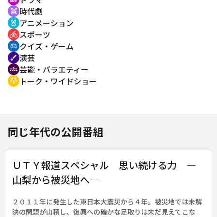
時代劇
swords
アニメーション
cruelty_free
スポーツ
directions_bike
クイズ・ゲーム
sports_esports
演芸
brush
芸能・バラエティー
groups
トーク・ワイドショー
adaptive_audio_mic
同じ年代の公開番組
ＵＴＹ報道スペシャル 思い続ける力 ―
山梨から被災地へ―
２０１１年に発生した東日本大震災から４年。被災地では未解
決の問題が山積し、復興への確かな足取りは未だ見えてこな