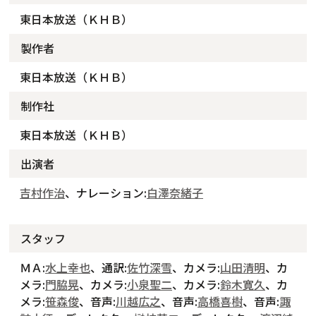
東日本放送（ＫＨＢ）
製作者
東日本放送（ＫＨＢ）
制作社
東日本放送（ＫＨＢ）
出演者
吉村作治
、ナレーション:
白澤奈緒子
スタッフ
ＭＡ:
水上幸也
、通訳:
佐竹深雪
、カメラ:
山田清明
、カ
メラ:
門脇晃
、カメラ:
小泉聖二
、カメラ:
鈴木寛久
、カ
メラ:
笹森俊
、音声:
川越広之
、音声:
高橋喜樹
、音声:
諏