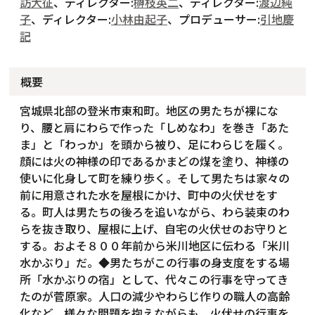
訪大征
、ディレクター:
榊枝英二
、ディレクター:
渡辺純
子
、ディレクター:
小林由起子
、プロデューサー:
引地慶
記
概要
宮城県北部の登米市東和町。地区の男たちが裸にな
り、腰と肩にわらで作った「しめなわ」を巻き「あた
ま」と「わっか」を頭から被り、足にわらじを履く。
顔には火の神様の印であるかまどの煤を塗り、神様の
使いに化身して町を練り歩く。そして男たちは家々の
前に用意された水を屋根にかけ、町中の火伏せをす
る。町人は男たちの後ろを追いながら、わら装束のわ
らを抜き取り、屋根に上げ、自宅の火伏せのお守りと
する。およそ８００年前から米川地区に伝わる「米川
水かぶり」だ。◆男たちがこの行事の身支度をする場
所「水かぶりの宿」として、代々この行事を守ってき
たのが菅原家。人口の減少やわらじ作りの職人の高齢
化など、様々な問題を抱えながらも、火伏せの行事を