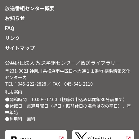
しき水の都・松江を築いてきた。そして、その心は新たに松江
放送番組センター概要
に移り住む人にも伝えられている。松江市民の心の拠り所、鼕
お知らせ
行列。昔も今も、そしてこれからも、人々の絆を深め続けてい
く。
FAQ
リンク
サイトマップ
公益財団法人 放送番組センター／放送ライブラリー
〒231-0021 神奈川県横浜市中区日本大通１１番地 横浜情報文化
センター内
TEL：045-222-2828 ／ FAX：045-641-2110
利用案内
●開館時間 10:00～17:00（視聴の申込みは閉館30分前まで）
●休館日 毎週月曜日（祝日・振替休日の場合は次の平日）、年
末年始
●利用料 無料
note
X(Twitter)
open_in_new
open_in_new