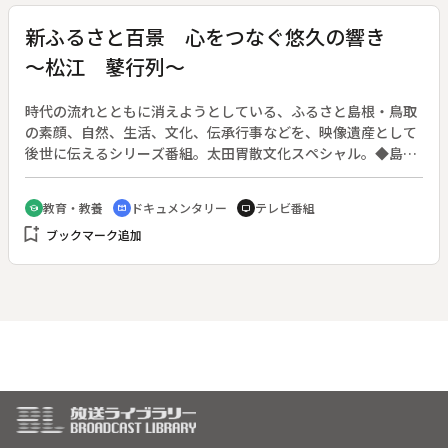
も年上の大膳のシェフ達であった。シェフたちからの値踏みを
さんと女子高校生の交流を通して、「記憶の継承」の重要性に
するような目線を感じながらも奮闘する篤蔵は、さらに、近々
新ふるさと百景 心をつなぐ悠久の響き
ついて考える。シリーズ戦後７０年。
行われる御大礼の驚愕の内容を福羽から聞き、いきなり窮地を
～松江 鼕行列～
迎える。そして、天皇の料理番になる事を誰よりも喜んだ兄・
周太郎（鈴木亮平）の病状は悪化の一途を辿り、痩せ衰えてい
くのだった。
時代の流れとともに消えようとしている、ふるさと島根・鳥取
の素顔、自然、生活、文化、伝承行事などを、映像遺産として
後世に伝えるシリーズ番組。太田胃散文化スペシャル。◆島根
県松江市に連綿と受け継がれる「鼕行列（どうぎょうれ
つ）」。賑やかなお囃子にあわせ、絢爛豪華な鼕太鼓が練り歩
教育・教養
ドキュメンタリー
テレビ番組
school
cinematic_blur
tv
く光景は、山陰随一の迫力と言われる。この年も市内から２２
bookmark_add
ブックマーク追加
団体、およそ２５００人が水の都・松江を華やかに彩った。鼕
行列の起源は、神様に五穀豊穣を祈願する鼕たたきや、一年の
無病息災を祈る左義長行事がもとになったと言われる。そして
大正４年、天皇の即位を祝ってお囃子の行列が行われたのを機
に、現在の形になった。祭り当日の１０月１８日、各町内では
鼕の車庫から鼕台と呼ばれる山車とそれに乗せる歳徳神の神棚
を運びだす。備え付けられた鼕太鼓は、大きなもので直径１．
８メートルと大迫力。２０１５年の鼕行列は、大正４年に今日
の形となってから１００年となる節目。さらに松江城天守が国
宝に指定されたことも祝って、例年以上に賑やかに行われた。
人々は鼕を鳴らし心を奮い立たせ、幾多の困難を乗り越え、美