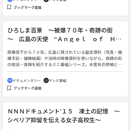
る。機械化が進んだ現代では珍しく、春に苗を植えるのも、秋
bookmark_add
ブックマーク追加
に稲穂を刈り取るのも、すべて手作業で行っている。はじめは
不慣れで長続きしない子供たちも、同じ作業を毎年繰り返す中
で、田んぼに入る感触を体で覚え、作物を収穫することの意味
を感じ取っていく。◆活動のベースには、くじら雲の代表で保
ひろしま百景 ～被爆７０年・奇跡の街
育士の依田敬子さんの深い思いがある。依田さんは、子どもた
～ 広島の天使 “Ａｎｇｅｌ ｏｆ Ｈｉ
ちが自ら生きる力を育んでいける環境を用意することを第一に
考え、日々の保育の中で地域に伝わる昔ながらの生活を体験す
ｒｏｓｈｉｍａ” （英語字幕版）
ることを大切にしている。
原爆投下から７０年。広島に残されている歴史資料（写真・被
爆手記・被爆絵画）や当時の映像資料を使いながら、奇跡の街
の復旧・復興を紹介するミニ番組シリーズ。未曾有の惨禍と恐
怖の中、我々の想像をはるかに超える力を発揮した人々の姿を
伝える。◆爆心地に近い広島赤十字病院は、奇跡的に全壊を免
ドキュメンタリー
テレビ番組
cinematic_blur
tv
れた。広島市内の病院のほとんどが壊滅したことで、広島赤十
bookmark_add
ブックマーク追加
字病院には被爆直後から多くの負傷者が救護を求めて押し寄せ
た。そして原爆投下の翌日から、他県赤十字の救護班が順次到
着した。救護活動は２２日間にわたり、従事した救護員は延べ
７９２人、患者は３万１千人に上った。「目の前に苦しんでい
ＮＮＮドキュメント’１５ 凍土の記憶 ～
る人がいる。治療するよりほかないじゃないか」（当時広島赤
シベリア抑留を伝える女子高校生～
十字病院副院長・重藤文夫）。医師や看護婦たち職員は、この
最悪の事態に決して屈せず、治療し続けた。（英語字幕版）