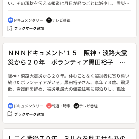
い。その現状を伝える報道は月日が経つごとに減少し、震災の
記憶の風化が進行している。そんな中で、震災当時と同じ危機
意識を持ち、被災地に今自分に何ができるのかを問い続け、活
ドキュメンタリー
テレビ番組
cinematic_blur
tv
動を継続している人達がいる。彼らの活動を追うことで、未曽
bookmark_add
ブックマーク追加
有と言われたあの震災と私達は今どう向き合うべきかを改めて
問う。番組では、山梨から被災地への活動を続ける人たちの取
り組みを追った。◆しらいみちよさん：山梨県都留市在住のシ
ンガー。復興支援の曲を数多く作り、被災地を中心に全国でコ
ＮＮＮドキュメント’１５ 阪神・淡路大震
ンサートを行う。そのコンサートで募金を集め、宮城県気仙沼
災から２０年 ボランティア黒田裕子 被
市で花火大会を開催している。◆株式会社マルゴー：山梨県市
川三郷町の花火会社。震災直後から被災者支援のため、花火の
災地への遺言
打ち上げを続けている。２０１４年夏、気仙沼市で「鎮魂と希
阪神・淡路大震災から２０年。休むことなく被災者に寄り添い
望の花火」を打ち上げた。また、被災した宮城県の花火師を受
続けたボランティアがいる。黒田裕子さん、享年７３歳。震災
け入れている。◆リバイブジャパン：震災直後から山梨発のボ
後、看護師を辞め、被災地最大の仮設住宅に寝泊りし、孤独死
ランティアバスの運行を続け、運行回数は１００を超える。代
を防ぐなどを目標に、仮設が解消されるまでの４年３か月、２
表の野口さんは、自分の目で今の被災地の姿を見ることの大切
４時間見守り活動にあたった。東日本大震災でも、発生翌日に
ドキュメンタリー
報道・時事
テレビ番組
cinematic_blur
ondemand_video
tv
さを説く。◆身延山大学・柳本伊左雄教授：仏像彫刻の第一人
現地入り。被災地では初めて２４時間看護師が常駐する仮設を
bookmark_add
者。震災から半年後に犠牲者の鎮魂のために仏像の制作を開
ブックマーク追加
実現させる。しかし２０年目を目前にした２０１４年９月、末
始。その仏像は完成し、２０１５年３月に岩手県陸前高田市の
期の肝臓がんで亡くなった。「死ぬのは怖くないけど、時間が
お寺に納められた。◆開発好明さん：山梨県甲斐市在住のアー
ないのは悔しい」。病床でも被災者のことを気遣い続けた黒田
チスト。震災の直後から被災地を巡回してアートイベントを行
さん。被災者とともに歩んだ彼女のメッセージは今も被災地に
しこく戦後７０年 ミルクを飲ませたあの