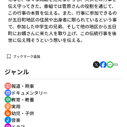
伝え守ってきた。番組では菅原さんの役割を通じて、
この行事の本質を伝える。また、行事に参加できるの
が五日町地区の住民や出身者に限られているという事
で、参加した中学生の兄弟、そして他の地区から五日
町にお婿さんに来た人を取り上げ、この伝統行事を後
世に伝え残そうという想いを伝える。
bookmark_add
ブックマーク追加
ジャンル
報道・時事
ondemand_video
ドキュメンタリー
cinematic_blur
教育・教養
school
実用
emoji_objects
幼児・子供
crib
音楽
music_note
ドラマ
recent_actors