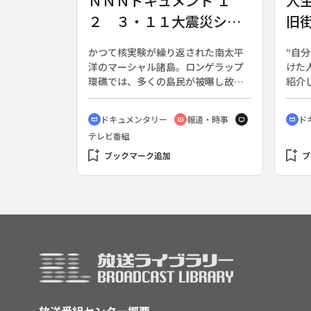
ＮＮＮドキュメント’１
人
ありながら、地元学区の小学校へ入
２ ３・１１大震災シリ
旧
学しようとする名古屋市在住の少女
とその家族に密着。健常者と障害者
ーズ 除染の島へ 故郷
品
の間にある「壁」をあぶり出し、イ
かつて核実験が繰り返された南太平
“自
を追われた２７年
ンクルーシブ教育に長年取り組んで
洋のマーシャル諸島。ロンゲラップ
けた
きた先進的な自治体、寝たきりで高
環礁では、多くの島民が被曝し故郷
紹介
校まで卒業した障害者、さらに養護
を捨てた。４０年間その現状を撮り
する
学校への取材を通じて、共に暮らす
続けてきたフォトジャーナリスト・
き方
ドキュメンタリー
報道・時事
ド
社会が良いのか、そうでは無いのか
cinematic_blur
ondemand_video
tv
cinematic_blur
島田興生氏が島に向かった。ようや
月７
を問いかける。
テレビ番組
く除染が終わり、２７年の避難生活
川区
bookmark_add
から、帰島が叶いつつあるのだ。だ
bookmark_add
宿に
ブックマーク追加
ブ
が、帰島を心待ちにする人がいる一
庫」
方で、戻らないと決めた人が数多く
歳）
いた。◆広島にも、故郷・福島を複
談承
雑な思いで見つめる人がいる。東日
る人
本大震災、原発事故で浪江町から避
んは
難した夫妻。慣れない土地での生
道を
活、将来への不安…。ストレスを抱
で古
えたまま１年が過ぎた。◆放射能に
を見
翻弄される福島とロンゲラップ。こ
と楽
れまでの難局を島民はどう乗り越え
仲間