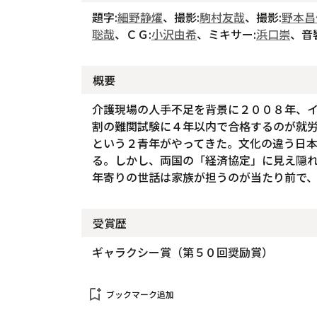
題字:
細野静燿
、撮影:
駒村友哉
、撮影:
野本昌
聡哉
、ＣＧ:
小沢由希
、ミキサー:
浜口崇
、音
概要
介護現場の人手不足を背景に２００８年、
割の難関試験に４年以内で合格するのが就
という２青年がやってきた。文化の違う日
る。しかし、両国の「経済協定」に見え隠
年寄りの世話は家族が担うのが当たり前で
受賞歴
ギャラクシー賞（第５０回奨励賞）
bookmark_add
ブックマーク追加