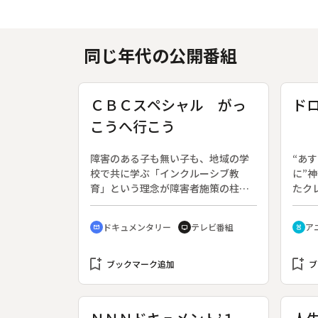
同じ年代の公開番組
ＣＢＣスペシャル がっ
ド
こうへ行こう
障害のある子も無い子も、地域の学
“あ
校で共に学ぶ「インクルーシブ教
に”
育」という理念が障害者施策の柱の
たク
一つになっている。日本では養護学
レビ
校の設置を進めた事で、障害者と健
◆ひ
ドキュメンタリー
テレビ番組
ア
cinematic_blur
tv
cruelty_free
常者を分けることに繋がったという
土の
反省が背景にある。それでは、分け
ロン
bookmark_add
隔てない社会は実現可能なのか。教
bookmark_add
様々
ブックマーク追加
ブ
育という観点から障害者と取り巻く
最後
社会の現状に迫る。◆番組では、難
病で人工呼吸器をつけて寝たきりで