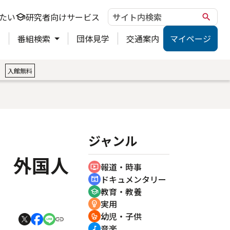
たい
研究者向けサービス
school
search
ト
番組検索
団体見学
交通案内
マイページ
。
入館無料
ジャンル
 外国人
報道・時事
ondemand_video
ドキュメンタリー
cinematic_blur
教育・教養
school
実用
emoji_objects
幼児・子供
crib
音楽
music_note