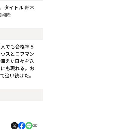
、タイトル:
鈴木
松岡隆
本人でも合格率５
リウスとロフマン
に備えた日々を送
路にも現れる。お
って追い続けた。