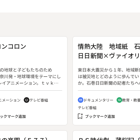
ロンコロン
情熱大陸 地域紙 
日日新聞×ヴァイオ
スト 葉加瀬太郎
すの地球と子どもたちのため
東日本大震災から１年、地域新
神奈川発・地球環境をテーマにし
は被災地とどのように歩んでい
レイアニメーション。ｔｖｋテ
か。石巻日日新聞の記者たちへ
神奈川開局４０周年記念作品。
着ドキュメンタリーに加え、葉
ょんなことから生命を授かった
太郎がロンドンからテーマ曲を
ニメーション
テレビ番組
ドキュメンタリー
教育・教
tv
cinematic_blur
school
塊「ドロンコロン」。ドロンコ
演奏。「世界は３・１１を忘れ
テレビ番組
は街を出て、春夏秋冬を通じ
い」をテーマに、被災地からの
な生き物と出会い、ふれあい、
bookmark_add
も含めて届ける３０分。◆東日
ックマーク追加
ブックマーク追加
は自ら土へとかえっていく。
震災で大きな被害を受けながら
『手書きの壁新聞』を発行し続
世界から賞賛を浴びた宮城県の