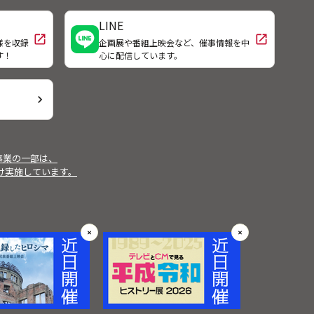
に会
ず作業効率は悪いが、地元の清水を
出向
活かして作ったうまいコメを全国各
LINE
して
地のファンに直接販売し、なんとか
open_in_new
open_in_new
様を収録
企画展や番組上映会など、催事情報を中
太刀
コメ作りを成り立たせてきた。◆そ
す！
心に配信しています。
すこ
んな竹内さんが最近不安を感じ始め
は迫
たことがある。日本のＴＰＰへの参
加だ。明日がみえないコメ作りの現
chevron_right
場で、前向きに奮闘する竹内さんを
追う。
事業の一部は、
受け実施しています。
✕
✕