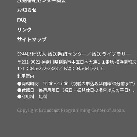
放送番組センター概要
てきたのか、島田氏は、福島の人に
き、
伝えたいと考えている。マーシャル
の活
お知らせ
の経験を未来の福島に活かすことは
FAQ
できるのか。また、広島・マーシャ
ル・福島につながる思いとは。
リンク
サイトマップ
公益財団法人 放送番組センター／放送ライブラリー
〒231-0021 神奈川県横浜市中区日本大通１１番地 横浜情報
TEL：045-222-2828 ／ FAX：045-641-2110
利用案内
●開館時間 10:00～17:00（視聴の申込みは閉館30分前まで
●休館日 毎週月曜日（祝日・振替休日の場合は次の平日）、
●利用料 無料
Copyright Broadcast Programming Center of Japan.