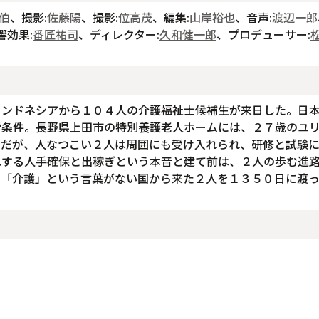
伯
、撮影:
佐藤陽
、撮影:
位高茂
、編集:
山岸裕也
、音声:
渡辺一郎
響効果:
番匠祐司
、ディレクター:
久和健一郎
、プロデューサー:
インドネシアから１０４人の介護福祉士候補生が来日した。日
労条件。長野県上田市の特別養護老人ホームには、２７歳のユ
本だが、人なつこい２人は周囲にも受け入れられ、研修と試験
れする人手確保と出稼ぎという本音と建て前は、２人の歩む進
、「介護」という言葉がない国から来た２人を１３５０日に渡