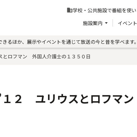
学校・公共施設で番組を使い
business
施設案内
イベン
できるほか、展示やイベントを通じて放送の今と昔を学べます
スとロフマン 外国人介護士の１３５０日
’１２ ユリウスとロフマン