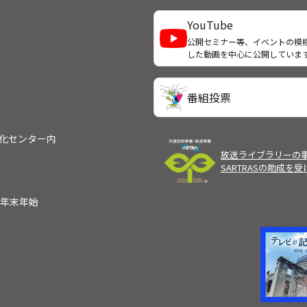
そこで発見した感動が、明日へ
密かに堀部安兵衛（高橋和也）
力になると、田中さんは語る。
うため、雪が降り始めた谷中へ
YouTube
く。安兵衛は「一晩だけ身を隠
公開セミナー等、イベントの模
ほしい」と懇願するが、典膳は
した動画を中心に公開していま
を抜き、安兵衛たちと刃を交わ
とになる。刻々と打ち入りの時
っていた。
番組投票
文化センター内
放送ライブラリーの
SARTRASの助成を
）
年末年始