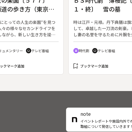
生の楽園〔５７７〕
ＢＳ時代劇 薄桜記
日日新聞社。彼らはこの１年何
街道の歩き方（東京・
１・終〕 雪の墓
じ、今何を社会に発信しようと
いるのか。ジャーナリストとし
川）
そしてローカリストとして伝え
分にとっての人生の楽園”を見つ
時は江戸・元禄。丹下典膳は旗
ことをペンに込めた「３・１１
人々の様々なセカンドライフを
して、卓越した一刀流の剣豪。
号」の紙面づくりをカメラが追
しながら、新しい生き方を提案
し妻の名誉を守るために片腕を
さらに、「世界は３・１１を忘
、大人のための「いい人生の歩
い、家も断絶してしまう。浪人
い」をテーマに、葉加瀬太郎が
」発見番組。（２０００年１０
った典膳を助けたのが、のちに
キュメンタリー
テレビ番組
時代劇
テレビ番組
ドンからオープニング曲とエン
tv
swords
tv
日放送開始）◆今回は東京都品
藩の家臣となる堀部安兵衛。一
ング曲「Ｅｔｕｐｉｒｋａ」の
が舞台。主人公は旧東海道品川
武士としての筋を守る典膳は、
シャルバージョンを初生演奏す
２０１１年、古書店「街道文
bookmark_add
上野介の用心棒となり、片腕の
ックマーク追加
ブックマーク追加
を開業した田中義巳さん（６１
として、赤穂浪士たちと向かい
だ。古書店の他に「街道歩き相
立場となる。原作：五味康祐。
り処」として、街道歩きを始め
０１２年７月１３日～９月２１
の相談にも乗っている。田中さ
送、全１１回）◆最終回「雪の
仲間を募り、趣味で様々な旧街
墓」。丹下典膳（山本耕史）は
歩く会を主催している。旧街道
護の士気の低下を危惧し、吉良
い道標・道祖神など、ポイント
介（長塚京三）に直訴する。だ
note
つけては本来の道を探り出そう
野介は月見の茶会を催すため、
しんでいる。同じ目的を持った
強化のために増築した高塀を無
イベントレポートや施設内外で
取組について発信していきます
と目的地に向かい、街道を歩
と壊してしまう。茶会の夜、典