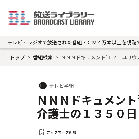
テレビ・ラジオで放送された番組・ＣＭ４万本以上を視聴
トップ
番組検索
ＮＮＮドキュメント’１２ ユリウ
テレビ番組
tv
ＮＮＮドキュメント
介護士の１３５０日
bookmark_add
ブックマーク追加