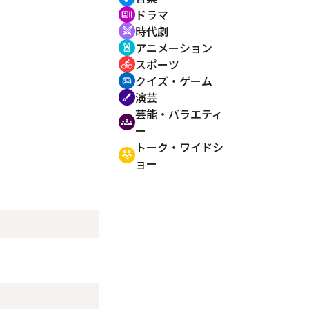
ドラマ
recent_actors
時代劇
swords
アニメーション
cruelty_free
スポーツ
directions_bike
クイズ・ゲーム
sports_esports
演芸
brush
芸能・バラエティ
groups
ー
トーク・ワイドシ
adaptive_audio_mic
ョー