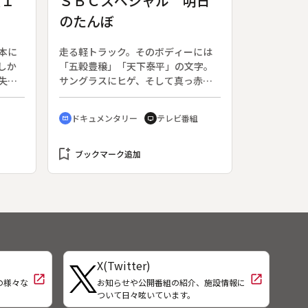
〔１
ＳＢＣスペシャル 明日
を感
の安永哲平（高橋光臣）と組むこと
のたんぼ
して
となり、何とも扱いづらい、年上の
て、
新人刑事とのコンビが誕生した。そ
たい
んな中、有名な料理研究家・結城ゆ
本に
走る軽トラック。そのボディーには
特別
かり（中越典子）のアシスタント・
しか
「五穀豊穣」「天下泰平」の文字。
う。
映子（松本まりか）の遺体が山中で
失
サングラスにヒゲ、そして真っ赤な
れな
発見される。都鳥はゆかりの夫・泰
とな
つなぎといういでたちでハンドルを
ロン
彦（安田顕）が怪しいと推理する。
赤穂
握るのは、コメ農家の竹内昭芳さ
ドキュメンタリー
テレビ番組
ディ
cinematic_blur
tv
方、
ん。そのいかつい風貌とは裏腹に
スペ
吉良
「自分のふるさとの風景を守りた
る。
剣豪
bookmark_add
い」というあたたかい気持ちを持っ
ブックマーク追加
合う
て農業に打ち込んでいる。◆おいし
（２
いコメの産地として知られる長野県
日放
木島平村。竹内さんは生まれ育った
内山地区の山間地の田んぼでコメ作
、警
りを続けてきた。点在する１００枚
上野
以上の小さな田を駆け回って農作業
が上
をする竹内さん。その中にはコメ作
X(Twitter)
警備
りをあきらめた農家から任された田
open_in_new
open_in_new
粋だ
んぼもあり、周囲のお年寄りからも
の様々な
お知らせや公開番組の紹介、施設情報に
！
ついて日々呟いています。
膳は
頼りにされている。大規模化ができ