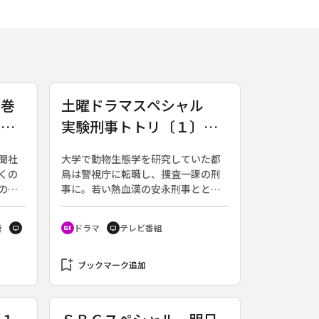
石巻
土曜ドラマスペシャル
リニ
実験刑事トトリ〔１〕
実験刑事誕生～完全犯罪
聞社
大学で動物生態学を研究していた都
のレシピ
くの
鳥は警視庁に転職し、捜査一課の刑
の密
事に。若い熱血漢の安永刑事ととも
加瀬
に、犯人の仕掛けた完全犯罪に挑ん
初生
でいく。（２０１２年１１月３日～
養
ドラマ
テレビ番組
tv
recent_actors
tv
な
１２月１日放送、全５回）◆第１回
中継
「実験刑事誕生～完全犯罪のレシ
本大
bookmark_add
ピ」。動物学研究者の都鳥博士（三
ブックマーク追加
も
上博史）は大学から警視庁へと転職
け、
を果たし、４３歳にして捜査一課の
石巻
刑事となった。正義感の強い２８才