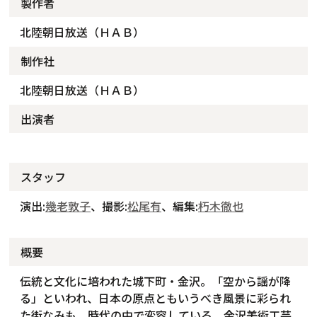
製作者
北陸朝日放送（ＨＡＢ）
制作社
北陸朝日放送（ＨＡＢ）
出演者
スタッフ
演出:
幾老敦子
、撮影:
松尾有
、編集:
朽木徹也
概要
伝統と文化に培われた城下町・金沢。「空から謡が降
る」といわれ、日本の原点ともいうべき風景に彩られ
た街なみも、時代の中で変容している。金沢美術工芸