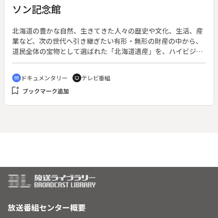
ソン記念館
北海道の豊かな自然、生きてきた人々の歴史や文化、生活、産
業など、次の世代へ引き継ぎたい有形・無形の財産の中から、
道民全体の宝物として選ばれた「北海道遺産」を、ハイビジョ
ンで撮影された美しい映像と共に紹介する。◆ジョージ・ピア
ソン夫妻が３５年間に及ぶ農村伝道を行い、北見の高台にあっ
ドキュメンタリー
テレビ番組
cinematic_blur
tv
た家を後にし祖国アメリカに戻ったのは１９２８年の春。妻の
bookmark_add
ブックマーク追加
アイダは札幌農学校でドイツ語の教鞭をとったこともあり、教
え子の一人には有島武郎もいた。別れの記念にと夫妻が残して
いった望遠鏡のエピソードを紹介しながら、夫妻の献身をたど
る。
放送番組センター概要