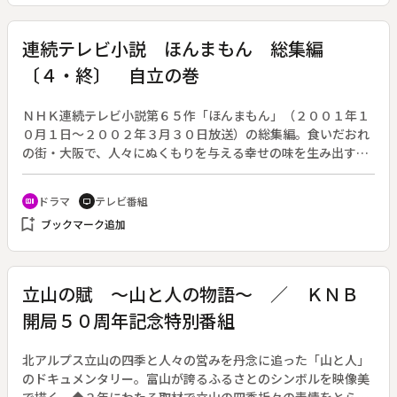
連続テレビ小説 ほんまもん 総集編
〔４・終〕 自立の巻
ＮＨＫ連続テレビ小説第６５作「ほんまもん」（２００１年１
０月１日～２００２年３月３０日放送）の総集編。食いだおれ
の街・大阪で、人々にぬくもりを与える幸せの味を生み出す
「本物」の料理人を目指して精進を続けるヒロイン・山中木葉
の姿を描く。作：西荻弓絵。（全４回）◆総集編・最終回「自
ドラマ
テレビ番組
recent_actors
tv
立の巻」。木葉（池脇千鶴）は自分の味を生み出すために故
bookmark_add
ブックマーク追加
郷・熊野に店を出すが、環境庁のレンジャーとなった夫とすれ
違いの日々が続き、家庭のあり方に悩む。木葉は自分の原点
「幸せの味」を目指すと決める。
立山の賦 ～山と人の物語～ ／ ＫＮＢ
開局５０周年記念特別番組
北アルプス立山の四季と人々の営みを丹念に追った「山と人」
のドキュメンタリー。富山が誇るふるさとのシンボルを映像美