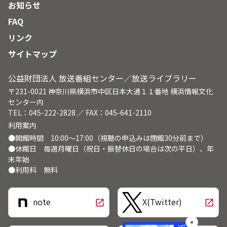
お知らせ
FAQ
リンク
サイトマップ
公益財団法人 放送番組センター／放送ライブラリー
〒231-0021 神奈川県横浜市中区日本大通１１番地 横浜情報文化
センター内
TEL：045-222-2828 ／ FAX：045-641-2110
利用案内
●開館時間 10:00～17:00（視聴の申込みは閉館30分前まで）
●休館日 毎週月曜日（祝日・振替休日の場合は次の平日）、年
末年始
●利用料 無料
note
X(Twitter)
open_in_new
open_in_new
✕