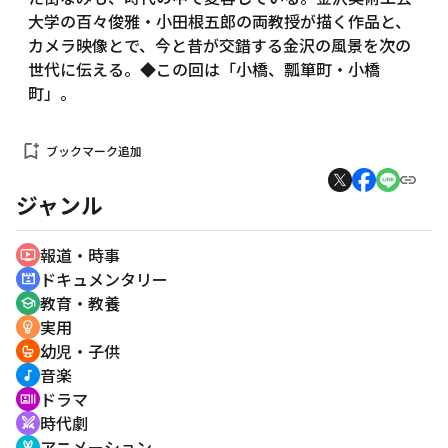
大学の百々俊雅・小田根五郎の両教授が描く作品と、
カメラ映像とで、今と昔が交錯する金沢の風景を次の
世代に伝える。◆この回は「小橋、瓢箪町・小橋
町」。
bookmark_add
ブックマーク追加
ジャンル
報道・時事
ondemand_video
ドキュメンタリー
cinematic_blur
教育・教養
school
実用
emoji_objects
幼児・子供
crib
音楽
music_note
ドラマ
recent_actors
時代劇
swords
アニメーション
cruelty_free