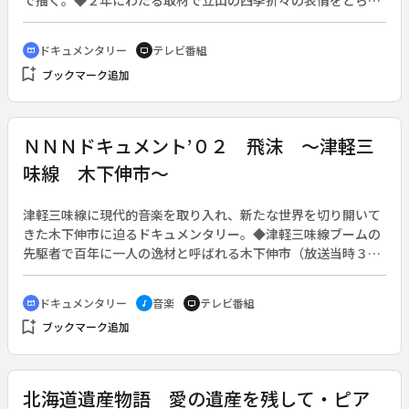
で描く。◆２年にわたる取材で立山の四季折々の表情をとらえ
ると共に、日本三霊山のひとつである立山の山麓に今も息づく
信仰や年中行事を織り交ぜ、山岳信仰が形づくられていった足
ドキュメンタリー
テレビ番組
cinematic_blur
tv
跡をたどる。また霊山立山の一角にある北アルプス大日岳の大
bookmark_add
ブックマーク追加
日平山荘を取材し、大自然に囲まれた暮らしを見つめる。
ＮＮＮドキュメント’０２ 飛沫 ～津軽三
味線 木下伸市～
津軽三味線に現代的音楽を取り入れ、新たな世界を切り開いて
きた木下伸市に迫るドキュメンタリー。◆津軽三味線ブームの
先駆者で百年に一人の逸材と呼ばれる木下伸市（放送当時３６
歳）。本場・津軽出身でない木下には流派も後ろ盾もない。し
かし、自分にしかできない自分の奏法を追い求めてきた。二年
ドキュメンタリー
音楽
テレビ番組
cinematic_blur
music_note
tv
連続で津軽三味線全国大会日本一になった木下は、一方では洋
bookmark_add
ブックマーク追加
楽器との共演やエレキ三味線を考案。常に新しいアイデアに挑
んできた。学校教育でも和楽が取り込まれる今、木下の一年を
軸に、伝統和楽器の雄・津軽三味線の奥深さを探求する。
北海道遺産物語 愛の遺産を残して・ピア