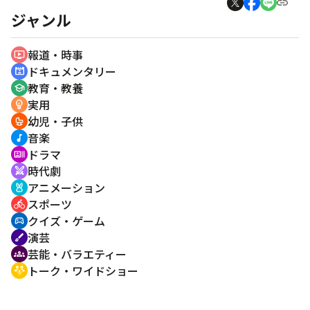
ジャンル
報道・時事
ondemand_video
ドキュメンタリー
cinematic_blur
教育・教養
school
実用
emoji_objects
幼児・子供
crib
音楽
music_note
ドラマ
recent_actors
時代劇
swords
アニメーション
cruelty_free
スポーツ
directions_bike
クイズ・ゲーム
sports_esports
演芸
brush
芸能・バラエティー
groups
トーク・ワイドショー
adaptive_audio_mic