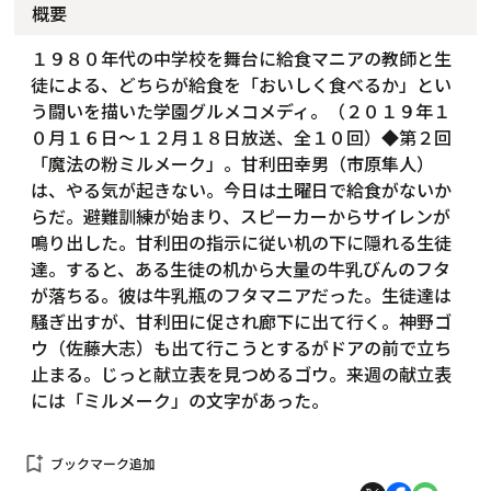
概要
１９８０年代の中学校を舞台に給食マニアの教師と生
徒による、どちらが給食を「おいしく食べるか」とい
う闘いを描いた学園グルメコメディ。（２０１９年１
０月１６日～１２月１８日放送、全１０回）◆第２回
「魔法の粉ミルメーク」。甘利田幸男（市原隼人）
は、やる気が起きない。今日は土曜日で給食がないか
らだ。避難訓練が始まり、スピーカーからサイレンが
鳴り出した。甘利田の指示に従い机の下に隠れる生徒
達。すると、ある生徒の机から大量の牛乳びんのフタ
が落ちる。彼は牛乳瓶のフタマニアだった。生徒達は
騒ぎ出すが、甘利田に促され廊下に出て行く。神野ゴ
ウ（佐藤大志）も出て行こうとするがドアの前で立ち
止まる。じっと献立表を見つめるゴウ。来週の献立表
には「ミルメーク」の文字があった。
bookmark_add
ブックマーク追加