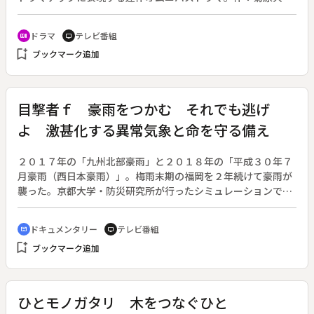
基。（２０１９年１月１５日～３月２６日放送、全１０回）◆
第２回。海老せんべい工場に就職した雄介（矢本悠馬）は、同
ドラマ
テレビ番組
recent_actors
tv
じ通勤電車で見かける美人ＯＬ里見（筧美和子）に胸ときめか
bookmark_add
ブックマーク追加
す毎日。ある日、電車内の忘れ物をきっかけに二人は急接近。
舞い上がった雄介は卓球仲間の東野（今野浩喜）に、彼女がで
きたと嘘をついてしまう。里見を本当の彼女にするため、デー
トを重ねる雄介だったが、次第に里見の本当の目的が明らかに
目撃者ｆ 豪雨をつかむ それでも逃げ
なる。
よ 激甚化する異常気象と命を守る備え
２０１７年の「九州北部豪雨」と２０１８年の「平成３０年７
月豪雨（西日本豪雨）」。梅雨末期の福岡を２年続けて豪雨が
襲った。京都大学・防災研究所が行ったシミュレーションで
は、２１世紀末には地球温暖化の影響で九州北部豪雨のような
線状降水帯による豪雨の頻度が増加し、さらに西日本豪雨級の
ドキュメンタリー
テレビ番組
cinematic_blur
tv
水蒸気の流入が珍しくなくなるという結果が出ている。茨城県
bookmark_add
ブックマーク追加
つくば市の防災科学技術研究所などは、積乱雲の３次元データ
をわずか３０秒で取得することが出来るハイブリッドレーダー
を開発した。これにより雨の量を正確に把握することで、豪雨
を事前に予測し、被害拡大を防ぐことが期待される。それでも
ひとモノガタリ 木をつなぐひと
研究者たちは、豪雨から命を守るために「逃げなければならな