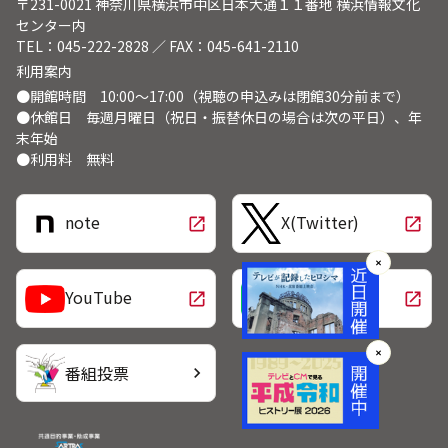
〒231-0021 神奈川県横浜市中区日本大通１１番地 横浜情報文化
センター内
TEL：045-222-2828 ／ FAX：045-641-2110
利用案内
●開館時間 10:00～17:00（視聴の申込みは閉館30分前まで）
●休館日 毎週月曜日（祝日・振替休日の場合は次の平日）、年
末年始
●利用料 無料
note
X(Twitter)
open_in_new
open_in_new
✕
LINE
YouTube
open_in_new
open_in_new
✕
番組投票
chevron_right