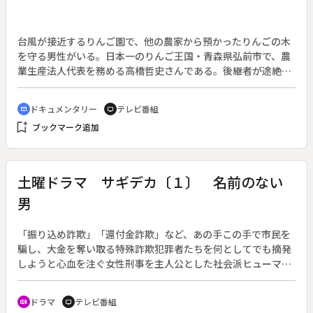
い」と口をそろえて話す。
台風が接近するりんご園で、他の農家から預かったりんごの木
を守る男性がいる。日本一のりんご王国・青森県弘前市で、農
業生産法人代表を務める高橋哲史さんである。後継者が途絶え
た他の農家から、りんごの木を預かり育てる「木をつなぐ」と
いう取り組みを行っている。弘前市では、２０１０年から２０
ドキュメンタリー
テレビ番組
cinematic_blur
tv
１５年の５年間で５００を超えるりんご農家が経営を諦め、さ
bookmark_add
ブックマーク追加
らに「後継者がいない」と答えた農家の割合が６割を超えた。
高橋さんの元には、後継者不足に悩む農家から相談が日々寄せ
られる。りんご農家に生まれ育った高橋さんは、弘前のりんご
産業をつなぐ一助になればと、自身の会社経営が厳しいながら
土曜ドラマ サギデカ〔１〕 名前のない
も、木を大切に思う人々と向き合い、後進の育成にも力を注
男
ぐ。「木をつなぐ」の取り組みの先に見えてきたのは、守り続
けてきた家業を託さざるを得ない人々の、胸に秘めた葛藤や、
大切な人への思いだった。
「振り込め詐欺」「還付金詐欺」など、あの手この手で市民を
騙し、大金を奪い取る特殊詐欺犯罪者たちを何としてでも摘発
しようと心血を注ぐ女性刑事を主人公とした社会派ヒューマン
ドラマ。作：安達奈緒子。（２０１９年８月３１日～９月２８
日放送、全５回）◆第１回「名前のない男」。今宮夏蓮（木村
ドラマ
テレビ番組
recent_actors
tv
文乃）は、がむしゃらかつ綿密な捜査を重ね、犯人をどこまで