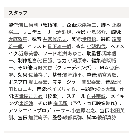
スタッフ
製作:
吉田尚剛
（総指揮）、企画:
永森裕二
、脚本:
永森
裕二
、プロデューサー:
岩淵規
、撮影:
小島悠介
、照明:
大庭敦基
、録音:
井家眞紀夫
、美術:
伊藤悟
、装飾:
遠藤
雄一郎
、イラスト:
日下雄一朗
、衣装:
小磯和代
、ヘアメ
イク:
近藤美香
、フード:
松井あゆこ
、助監督:
湯本信
一
、制作担当:
池田勝
、協力:
小河原修
、編集:
岩切裕
一
、その他:
河野文香
（グレーディング）、ＭＡ:
渡部
聖
、効果:
佐藤祥子
、整音:
篠崎純平
、整音:
清宮秀敏
、
ポスプロ:
豊里泰宏
、マネージャー:
豊里泰宏
、音楽:
沢
田ヒロユキ
、音楽:
ペイズリィ８
、主題歌:
松本大輝
、作
詞:
吉津屋こまめ
（校歌）、スチール:
向井宗敏
、メイキ
ング:
東畑渉
、その他:
有馬顕
（予告・宣伝映像制作）、
アソシエイトプロデューサー:
小笠原宏之
、宣伝:
松田英
訓
、宣伝:
加賀絢子
、監督:
綾部真弥
、脚本:
綾部真弥