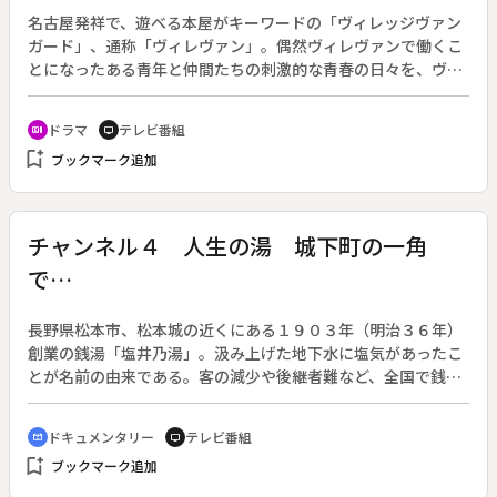
のことを考えると胸がチクッとする、この胸の痛みがなんなの
名古屋発祥で、遊べる本屋がキーワードの「ヴィレッジヴァン
か分からないでいると、緑（三田佳子）からそれは“初恋”だと
ガード」、通称「ヴィレヴァン」。偶然ヴィレヴァンで働くこ
言われ、凪のことを好きだと自覚する。
とになったある青年と仲間たちの刺激的な青春の日々を、ヴィ
レヴァン愛に溢れたキャストが送るサブカル満載のドラマ。脚
本：いながききよたか。（２０１９年５月１４日～６月２５日
ドラマ
テレビ番組
recent_actors
tv
放送、全７回）◆第５回「『京商ダイキャストミニカー』の
bookmark_add
ブックマーク追加
回。杉下（岡山天音）やリサ（森川葵）などバイトも総出で棚
卸しを敢行したところ、不明のロス金額が前代未聞の数字とな
り動揺する一同。そして全員で万引き対策に熱を入れた結果、
お店からお客さんがいなくなってしまった。どこか危機感のな
チャンネル４ 人生の湯 城下町の一角
い杉下や山本（本多力）たちに苛立ちを覚える今中（最上も
で…
が）は、他のバイトたちと仲違いをしてしまう。そしてある
日、万引き騒動は意外な幕切れを迎える。
長野県松本市、松本城の近くにある１９０３年（明治３６年）
創業の銭湯「塩井乃湯」。汲み上げた地下水に塩気があったこ
とが名前の由来である。客の減少や後継者難など、全国で銭湯
の明かりが消えていく中、４代目の洋子さんがひとりで切り盛
りしている。かつては繁盛していた銭湯だったが、現在は１日
ドキュメンタリー
テレビ番組
cinematic_blur
tv
男女合わせて４０人程度まで客足は減少していた。お客さんの
bookmark_add
ブックマーク追加
多くは近所の高齢者の常連で、塩井乃湯は地域コミュニティー
の場ともなっている。そのため、ボイラーの火入れや営業後の