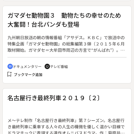
掃除は長年、ご近所さんも手伝い、助け合いながら銭湯は運営
されてきた。２０１８年、洋子さんの姪が跡を継ぐ決意で東京
ガマダセ動物園３ 動物たちの幸せのため
から松本へ移り住み、塩井乃湯に活気をもたらそうと様々な仕
大奮闘！台北パンダも登場
掛けを始めた。城下町の銭湯と、そこに通う人々の５年間を追
った。
九州朝日放送の朝の情報番組「アサデス。ＫＢＣ」で放送中の
特集企画「ガマダセ動物園」の総集編第３弾（２０１５年６月
取材開始。ガマダセ＝大牟田市周辺の方言で“がんばれ”）。舞
台である福岡県の大牟田市動物園は、飼育員１１名、獣医師２
名の小さな動物園である。しかも職員の多くは２０～３０代の
ドキュメンタリー
テレビ番組
cinematic_blur
tv
若者ばかり。彼らが園をあげて行っているのが「動物福祉」の
bookmark_add
ブックマーク追加
取り組みだ。「麻酔を使わない採血」「歯周病対策」「駆除さ
れたイノシシなど害獣の屠体給餌（精肉せずに給餌）」など、
動物たちに健康で幸せに暮らしてもらうために行っている。世
界で環境保護への気運が高まっていく中、動物園は飼育してい
名古屋行き最終列車２０１９〔２〕
る動物たちに“いかに健康で長生きしてもらうか”が課題なの
だ。今回番組では、大牟田市動物園の台湾・台北市への社員研
修旅行にも密着。アジア最大級という台北市立動物園で施設や
飼育技術を視察し、現地の飼育員とも交流を持つ。
メ～テレ制作「名古屋行き最終列車」第７シーズン。名古屋行
き最終列車に乗車する人々の人生の機微を優しく温かい目線で
ドラマチックに表現する連作オムニバスドラマ。作：菊原共