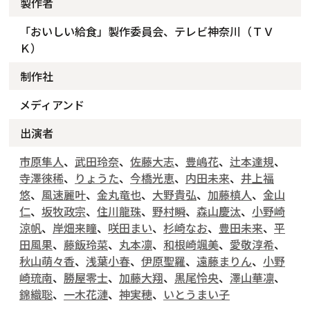
製作者
「おいしい給食」製作委員会、テレビ神奈川（ＴＶ
Ｋ）
制作社
メディアンド
出演者
市原隼人
、
武田玲奈
、
佐藤大志
、
豊嶋花
、
辻本達規
、
寺澤徠稀
、
りょうた
、
今橋光恵
、
内田未来
、
井上福
悠
、
風速麗叶
、
金丸竜也
、
大野貴弘
、
加藤槙人
、
金山
仁
、
坂牧政宗
、
住川龍珠
、
野村瞬
、
森山慶汰
、
小野崎
涼帆
、
岸畑来瞳
、
咲田まい
、
杉崎なお
、
豊田未来
、
平
田風果
、
藤飯玲菜
、
丸本凛
、
和根崎颯美
、
愛敬淳希
、
秋山萌々香
、
浅葉小春
、
伊原聖羅
、
遠藤まりん
、
小野
崎琉南
、
勝屋零士
、
加藤大翔
、
黒尾怜央
、
澤山華凛
、
錦織聡
、
一木花漣
、
神実穂
、
いとうまい子