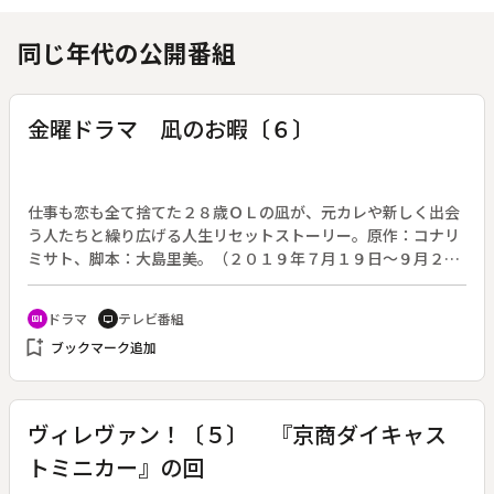
同じ年代の公開番組
金曜ドラマ 凪のお暇〔６〕
仕事も恋も全て捨てた２８歳ＯＬの凪が、元カレや新しく出会
う人たちと繰り広げる人生リセットストーリー。原作：コナリ
ミサト、脚本：大島里美。（２０１９年７月１９日～９月２０
日放送、全１０回）◆第６回。ゴン（中村倫也）と別れ、再び
リセット人生をスタートした凪（黒木華）は、ママ（武田真
ドラマ
テレビ番組
recent_actors
tv
治）から声をかけられ、スナック「バブル」２号店でボーイと
bookmark_add
ブックマーク追加
して働くことにする。ママや杏（中田クルミ）の邪魔にならな
いように雑用していたが、時折、お客さんから話を振られても
うまく答えることができず、落ち込んでいた。一方、慎二（高
橋一生）は、会社の同僚の円（唐田えりか）と交際をはじめ、
ヴィレヴァン！〔５〕 『京商ダイキャス
オフィスラブを楽しんでいたが、ある日「バブル」２号店を訪
トミニカー』の回
れ、凪と鉢合わせをしてしまう。その頃、ゴンは凪から返され
た鍵を見つめ、自分の中に起きている感情の変化に戸惑う。凪