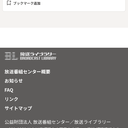
bookmark_add
ブックマーク追加
も追い詰めていく女性刑事だ。今は振り込め詐欺のアジトを見
張っている。この内偵が功を奏し、捜査二課の手塚（遠藤憲
一）の指揮のもと、振り込め詐欺のアジトに突入。“かけ子”た
ちの逮捕に成功するが、彼らは組織の末端に過ぎず、主犯格に
は逃げられてしまう。“かけ子”のうちの一人の青年（高杉真
宙）に至っては、どこの誰なのか、全く手掛かりが掴めない。
◆解説副音声あり
放送番組センター概要
お知らせ
FAQ
リンク
サイトマップ
公益財団法人 放送番組センター／放送ライブラリー