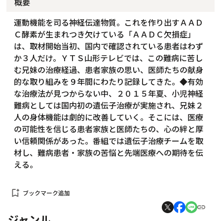
概要
運動機能を司る神経伝達物質。これを作り出すＡＡＤ
Ｃ酵素が生まれつき欠けている「ＡＡＤＣ欠損症」
は、取材開始当初、国内で確認されている患者はわず
か３人だけ。ＹＴＳ山形テレビでは、この難病に苦し
む兄妹の治療経過、患者家族の思い、医師たちの献身
的な取り組みを９年間にわたり記録してきた。◆有効
な治療法が見つからない中、２０１５年夏、小児神経
難病としては国内初の遺伝子治療が実施され、兄妹２
人の身体機能は劇的に改善していく。そこには、医療
の可能性を信じる患者家族と医師たちの、心の絆と厚
い信頼関係があった。番組では遺伝子治療チームを取
材し、難病患者・家族の苦悩と先端医療への期待を伝
える。
bookmark_add
ブックマーク追加
ジャンル