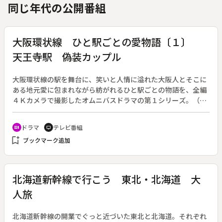
同じ年代の公開番組
大阪環状線 ひと駅ごとの愛物語〔１〕
天王寺駅 偽装カップル
大阪環状線の駅を舞台に、笑いと人情に溢れた大阪人とそこに
ある地元愛に包まれながら紡がれるひと駅ごとの物語を、全編
４Ｋカメラで撮影したオムニバスドラマの第１シリーズ。（２
０１６年１月１３日～年３月１６日放送、全１０回）◆第１
回、天王寺駅「偽装カップル」。俳優の畠山哲夫（駿河太郎）
ドラマ
テレビ番組
recent_actors
tv
はマネージャーの三上さち子（谷村美月）と共に、浮気疑惑の
bookmark_add
ブックマーク追加
ある交際相手の木下琴美（滝裕可里）と宮本浩二（井上拓哉）
のデートを尾行する。哲夫は仲睦まじくデートする２人にイラ
イラを募らせ、そしてついに２人のキス現場を目撃してしま
う。さち子に説得され、哲夫は琴美に直接問いただそうとする
北海道新幹線で行こう 東北・北海道 大
が、衝撃の事実が発覚する。
人旅
北海道新幹線の開業でぐっと近づいた東北と北海道。それぞれ