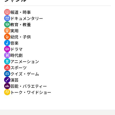
報道・時事
ondemand_video
ドキュメンタリー
cinematic_blur
教育・教養
school
実用
emoji_objects
幼児・子供
crib
音楽
music_note
ドラマ
recent_actors
時代劇
swords
アニメーション
cruelty_free
スポーツ
directions_bike
クイズ・ゲーム
sports_esports
演芸
brush
芸能・バラエティー
groups
トーク・ワイドショー
adaptive_audio_mic