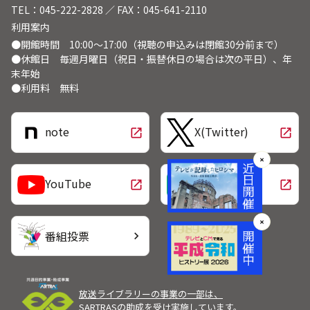
TEL：045-222-2828 ／ FAX：045-641-2110
利用案内
●開館時間 10:00～17:00（視聴の申込みは閉館30分前まで）
●休館日 毎週月曜日（祝日・振替休日の場合は次の平日）、年
末年始
●利用料 無料
note
X(Twitter)
open_in_new
open_in_new
✕
LINE
YouTube
open_in_new
open_in_new
✕
番組投票
chevron_right
放送ライブラリーの事業の一部は、
SARTRASの助成を受け実施しています。