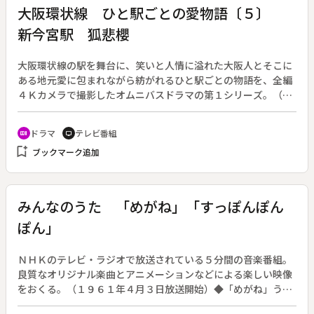
大阪環状線 ひと駅ごとの愛物語〔５〕
新今宮駅 狐悲櫻
大阪環状線の駅を舞台に、笑いと人情に溢れた大阪人とそこに
ある地元愛に包まれながら紡がれるひと駅ごとの物語を、全編
４Ｋカメラで撮影したオムニバスドラマの第１シリーズ。（２
０１６年１月１３日～年３月１６日放送、全１０回）◆第５
回、新今宮駅「孤悲櫻」。小学校の廃校を機会に再会した水澤
ドラマ
テレビ番組
recent_actors
tv
ほのみ（平祐奈）と樫野悠（前田旺志郎）。二人で新今宮の商
bookmark_add
ブックマーク追加
店街を歩いていると、樫野は見知らぬおばあさん・梅園マチ子
（島崎晶子）から亡き夫と間違われる。通りがかりの巡査（森
脇健児）に相談すると、おばあさんは今でも戦争に行った夫が
戻ってくると思っているという。その後、二人は夜の小学校に
みんなのうた 「めがね」「すっぽんぽん
忍び込み、校庭にある桜の下で思い出話をする。偶然手にした
ぽん」
おみくじに書かれた短歌の中に「孤悲」という言葉を見つけ、
「孤りで悲しむ」と書いて「恋」を表していることを知る。
ＮＨＫのテレビ・ラジオで放送されている５分間の音楽番組。
良質なオリジナル楽曲とアニメーションなどによる楽しい映像
をおくる。（１９６１年４月３日放送開始）◆「めがね」う
た：井上侑、アニメーション：きたやまくみこ◆「すっぽんぽ