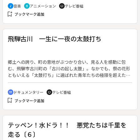
んぽん」うた：岩崎愛、アニメーション：河野亜季
音楽
アニメーション
テレビ番組
music_note
cruelty_free
tv
bookmark_add
ブックマーク追加
飛騨古川 一生に一夜の太鼓打ち
郷土への誇り、町の意地がぶつかり合い、見る人を感動に包
む、飛騨市古川町の「古川の起し太鼓」。なかでも、祭の花形
ともいえる「太鼓打ち」に選ばれた青年たちの極限を超えた
姿、面差し、眼は、言葉では言い表せないものを宿している。
その視線は何をとらえているのか。古川祭は町を上げて老若男
ドキュメンタリー
テレビ番組
cinematic_blur
tv
女全てが関わる。一夜の祭りに懸ける、飛騨古川の町、人々の
bookmark_add
ブックマーク追加
姿を通じて、日本人が忘れてはならない、人と人とのつなが
り、郷土愛を伝える。また、絢爛豪華な屋台とともに、「山、
鉾、屋台行事」としてユネスコ無形文化遺産登録の機運が高ま
る中、改めて祭の神髄を伝える。
テッペン！水ドラ！！ 悪党たちは千里を
走る〔６〕