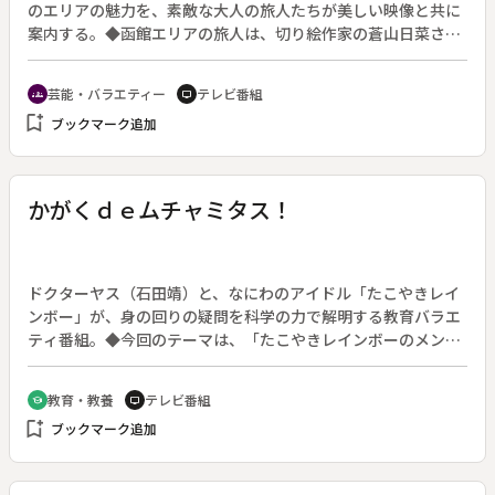
のエリアの魅力を、素敵な大人の旅人たちが美しい映像と共に
案内する。◆函館エリアの旅人は、切り絵作家の蒼山日菜さ
ん。異国情緒あふれる街が、創作心をくすぐる。青森エリアを
訪ねるのは、俳優の原田龍二さん。八甲田の山頂で氷と雪の支
芸能・バラエティー
テレビ番組
groups
tv
配する美しい世界に言葉を失う。岩手県を旅するのは、タレン
bookmark_add
ブックマーク追加
トの壇蜜さん。どこか懐かしい日本の原風景が広がる山里や、
水墨画のような渓谷に迷い込む。そして仙台エリアの旅人は、
ミュージシャンの藤井尚之さん。歴史遺産の街、松島で日本人
の心を感じ取る。
かがくｄｅムチャミタス！
ドクターヤス（石田靖）と、なにわのアイドル「たこやきレイ
ンボー」が、身の回りの疑問を科学の力で解明する教育バラエ
ティ番組。◆今回のテーマは、「たこやきレインボーのメンバ
ー２人で重さ４トンの飛行機をひっぱれるか？」。奈良学園中
学・高校の工藤博幸先生からヒントをもらいつつ、科学の原理
教育・教養
テレビ番組
school
tv
を用いて飛行機を動かしていく。
bookmark_add
ブックマーク追加