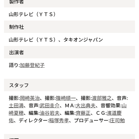
製作者
山形テレビ（ＹＴＳ）
制作社
山形テレビ（ＹＴＳ）、タキオンジャパン
出演者
語り:
加藤登紀子
スタッフ
撮影:
岡崎英治
、撮影:
篠崎順一
、撮影:
渡部雅之
、音声:
土田満
、音声:
武田圭介
、ＭＡ:
大出典夫
、音響効果:
山
崎夏穂
、編集:
油谷岩夫
、編集:
齊藤正
、ＣＧ:
濱道慶
佑
、ディレクター:
稲塚秀孝
、プロデューサー:
庄司勉