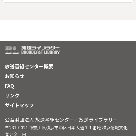
た、今年初めて太夫デビューをする男性も合わせて取材。男性
は両親を早くに亡くし、地域の人々に支えられてきた。親代わ
りである前任者から太夫に指名され苦悩しながらも、その想い
に応えようと、太夫デビューを決心する。そして厳しい指導の
もと、本番に向けて必死に練習を重ねていく。子供歌舞伎を中
心に町全体がひとつになっていく様子を伝える。
放送番組センター概要
お知らせ
FAQ
リンク
サイトマップ
公益財団法人 放送番組センター／放送ライブラリー
〒231-0021 神奈川県横浜市中区日本大通１１番地 横浜情報文化
センター内