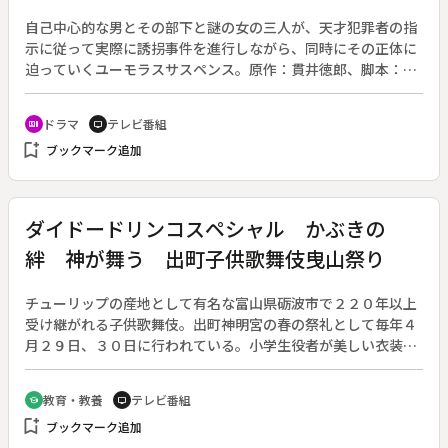
自己中心的な男とその部下と謎の女の三人が、天才犯罪者の指
示に従って実際に誘拐事件を進行しながら、同時にその正体に
迫っていくユーモラスサスペンス。原作：貫井徳郎、脚本：渡
邉真子。（２０１６年１月２０日～３月２３日放送、全１０
回）◆第６回。高杉（ムロツヨシ）の指示を受けて、亜也子
ドラマ
テレビ番組
recent_actors
tv
（紺野まひる）は巧（大西利空）の喘息を治める薬を持ってタ
bookmark_add
ブックマーク追加
クシーに乗った。タクシーは高杉が指定した病院に着いた。亜
也子が降りた後、車に置いてあるはずの薬を園部（山崎育三
郎）が回収する手はずなのだが肝心の薬が見当たらない。タク
シーを追跡していた警察も別に車を調べるが、薬は発見できな
ダイドードリンコスペシャル かぶきの
かった。不可解な成り行きに、菜摘子（黒川芽以）は大胆な推
絆 神が舞う 出町子供歌舞伎曳山祭り
理を思いつく。時間は迫り、高杉らはいよいよ身代金受け渡し
を実行に移す。
チューリップの産地として有名な富山県砺波市で２２０年以上
受け継がれる子供歌舞伎。出町神明宮の春の祭礼として毎年４
月２９日、３０日に行われている。小学生役者が美しい衣装を
着て、絢燗豪華な曳山の舞台で歌舞伎を演じる。歌舞伎の稽古
に励む７名の子どもたちに４ヶ月以上にわたって取材し、小学
教育・教養
テレビ番組
school
tv
生が慣れない歌舞伎の稽古に悪戦苦闘する姿や、子どもたちを
bookmark_add
ブックマーク追加
サポートする親や地域の人々の祭りにかける思いに迫る。ま