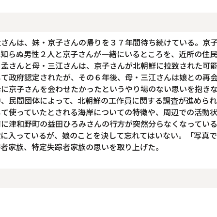
孟さんは、妹・京子さんの帰りを３７年間待ち続けている。京
見知らぬ男性２人と京子さんが一緒にいるところを、近所の住
。孟さんと母・三江さんは、京子さんが北朝鮮に拉致された可
して政府認定されたが、その６年後、母・三江さんは娘との再
母に京子さんを会わせたかったというやり場のない思いを抱き
中、民間団体によって、北朝鮮の工作員に関する調査が進めら
して使っていたとされる海岸についての特徴や、周辺での活動
前に津和野町の益田ひろみさんの行方が突然分らなくなってい
設に入っているが、娘のことを決して忘れてはいない。「写真
害者家族、特定失踪者家族の思いを取り上げた。