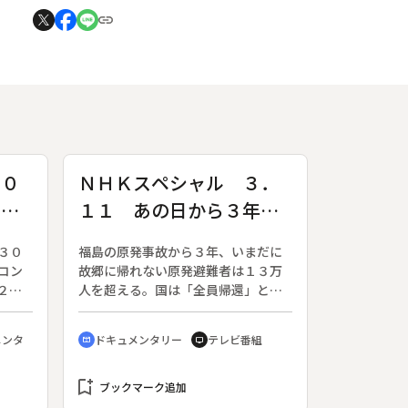
２０
ＮＨＫスペシャル ３．
Ｍ大
１１ あの日から３年
避難者１３万人の選択
３０
福島の原発事故から３年、いまだに
～福島 原発事故から３
コン
故郷に帰れない原発避難者は１３万
年～
２０
人を超える。国は「全員帰還」とい
会と
う方針を転換し、年間５０ミリシー
のタ
ベルトを超える地域の住民には“移
メンタ
ドキュメンタリー
テレビ番組
cinematic_blur
tv
スト
住”を求め、年間２０ミリシーベルト
５分
を下回る地域では帰還を加速する路
学生
bookmark_add
線に舵を切った。本当に、故郷を捨
ブックマーク追加
２部
ててゼロから生活を立て直せるの