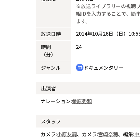
※放送ライブラリーの視聴
組IDを入力することで、簡
ます。
2014年10月26日（日）10:55
放送日時
24
時間
（分）
ジャンル
ドキュメンタリー
cinematic_blur
出演者
ナレーション:
桑原秀和
スタッフ
カメラ:
小原友嗣
、カメラ:
宮崎奈穂
、編集:
中