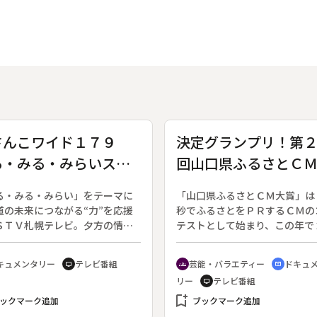
さんこワイド１７９
決定グランプリ！第
る・みる・みらいスペ
回山口県ふるさとＣ
ャル 帯広農業高校
賞
る・みる・みらい」をテーマに
「山口県ふるさとＣＭ大賞」は
道の未来につながる“力”を応援
秒でふるさとをＰＲするＣＭの
ＳＴＶ札幌テレビ。夕方の情報
テストとして始まり、この年で
「どさんこワイド１７９」のス
回を数える。２０回目の記念大
ャルウィークでは、長期取材し
いうことで、山口県宇部市出身
キュメンタリー
テレビ番組
芸能・バラエティー
ドキュ
tv
groups
cinematic_blur
た「北海道の未来を創る人々」
レント・西村知美さんを特別ゲ
リー
テレビ番組
tv
集で紹介する。この回は、自ら
審査員に迎え、通常枠よりも２
を追い、命と向き合いながら北
bookmark_add
拡大して放送する。審査は小中
ックマーク追加
ブックマーク追加
農業の担い手となっている帯広
部門と高校生以上の一般部門の