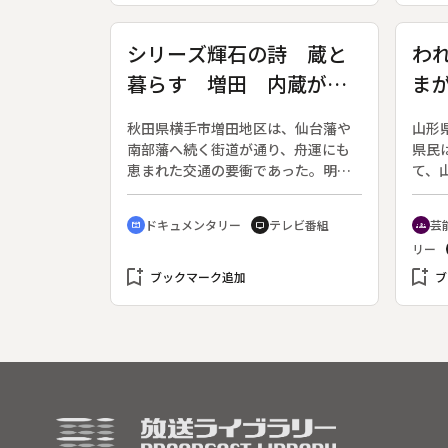
あるこのおでん屋を定点観測する。
農業
人々が笑い、泣き、つながっていく
業式
シリーズ輝石の詩 蔵と
わ
小さな空間。そこに見えてくる、ほ
の３
暮らす 増田 内蔵が継
ま
のかなぬくもり。様々な人生が交差
の日
する「おでん屋」の物語をおくる。
らだ
ぐ栄華の記憶
合
荷。
秋田県横手市増田地区は、仙台藩や
山形
いつ
南部藩へ続く街道が通り、舟運にも
県民
をか
恵まれた交通の要衝であった。明治
て、
を淡
から昭和初期にかけては養蚕や葉タ
が高
らく
バコなどの商いで繁栄を極め、小さ
ラー
ドキュメンタリー
テレビ番組
芸
年間
cinematic_blur
tv
groups
な町でありながら、地区内に銀行や
ョン
立場
リー
水力発電所までが設立された。商人
一押
の最
bookmark_add
たちは成功の証として「内蔵」を建
bookmark_add
く。
ブックマーク追加
ブ
に育
て、全国から移り住んできた大工や
ンル
る。
左官が腕を競い、重厚な黒漆喰の扉
わえ
を繋
や内鞘の精巧な組子細工など、その
力。
くい
内蔵に美術品のような意匠を凝らし
メン
する
た。◆現在、商家が並ぶ増田町の中
しめ
は旅
七日町通りには４５棟の内蔵が確認
在す
卒業
され、１０．６ヘクタールが、国の
目を
持ち
「重要伝統的建造物群保存地区」に
が冬