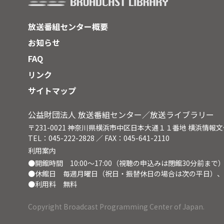
選定されている。この重伝建選定を
た、
まちづくりのスタートと捉え、地域
など
放送番組センター概要
住民と行政が一体となった息の長い
する
取り組みが始まった。◆歴史的に貴
お知らせ
重なこの町並み「増田の蔵」を、今
FAQ
後どう守り、生かしていくのか。重
伝建選定により、全国からも注目を
リンク
浴び始めた蔵の町。守り続けてきた
サイトマップ
蔵に誇りを持ち、季節の行事を大切
にしながら生活する人たちの日々の
暮らしを追う。シリーズ輝石の詩・
公益財団法人 放送番組センター／放送ライブラリー
ｆｉｌｅ．９。
〒231-0021 神奈川県横浜市中区日本大通１１番地 横浜情報
TEL：045-222-2828 ／ FAX：045-641-2110
利用案内
●開館時間 10:00～17:00（視聴の申込みは閉館30分前まで
●休館日 毎週月曜日（祝日・振替休日の場合は次の平日）、
●利用料 無料
Copyright Broadcast Programming Center of Japan.