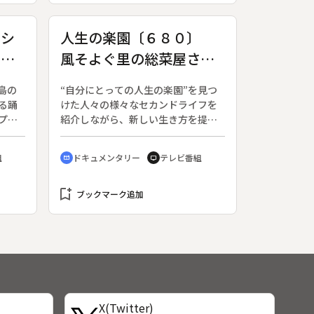
多く
か。放射能への恐れを抱いたまま帰
を通
ることができるのか。避難者たちが
ペシ
人生の楽園〔６８０〕
われ
突きつけられた３年目の過酷な現実
上
風そよぐ里の総菜屋さん
立川
を見つめる。
な仲
う異
（長崎・波佐見町）
一般
島の
“自分にとっての人生の楽園”を見つ
コー
る踊
けた人々の様々なセカンドライフを
プリ
プ
紹介しながら、新しい生き方を提案
作品
。中
する、大人のための「いい人生の歩
ン集
鉦と
き方」発見番組。（２０００年１０
組
ドキュメンタリー
テレビ番組
cinematic_blur
tv
と、
月７日放送開始）◆今回の舞台は長
ュな
崎県東彼杵郡波佐見町。去年（２０
ら
bookmark_add
１３年）２月、惣菜加工所を始めた
ブックマーク追加
ちは
柿本公子さん（５５歳）と夫の廣海
破り
さん（６０歳）が主人公だ。公子さ
異端
んは２４歳の時、畜産農家だった廣
らが
海さんと結婚。畜産会社から３００
え
頭の牛を預かり育てていたが、その
が退
会社が経営破たんし、３年前に全て
なっ
の牛を手放して生活の糧を失ってし
X(Twitter)
して
まった。窮地に陥った柿本さん夫婦