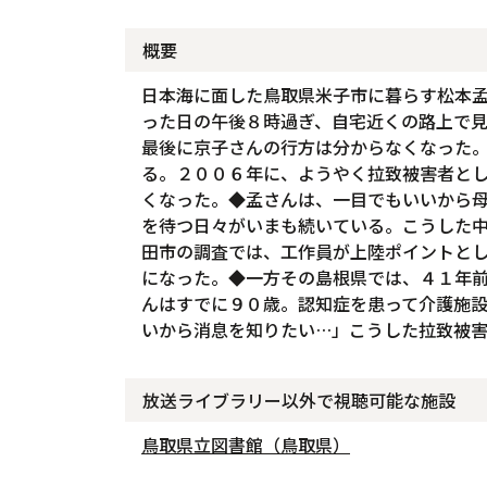
概要
日本海に面した鳥取県米子市に暮らす松本
った日の午後８時過ぎ、自宅近くの路上で
最後に京子さんの行方は分からなくなった
る。２００６年に、ようやく拉致被害者と
くなった。◆孟さんは、一目でもいいから
を待つ日々がいまも続いている。こうした
田市の調査では、工作員が上陸ポイントと
になった。◆一方その島根県では、４１年
んはすでに９０歳。認知症を患って介護施
いから消息を知りたい…」こうした拉致被
放送ライブラリー以外で視聴可能な施設
鳥取県立図書館（鳥取県）