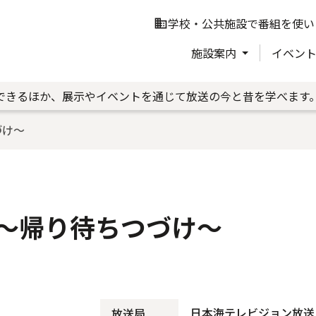
学校・公共施設で番組を使い
business
施設案内
イベン
できるほか、展示やイベントを通じて放送の今と昔を学べます
づけ～
～帰り待ちつづけ～
日本海テレビジョン放送
放送局