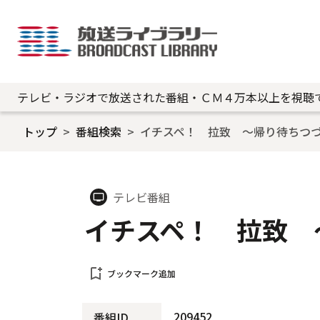
テレビ・ラジオで放送された番組・ＣＭ４万本以上を視聴
トップ
番組検索
イチスペ！ 拉致 ～帰り待ちつ
テレビ番組
tv
イチスペ！ 拉致 
bookmark_add
ブックマーク追加
209452
番組ID