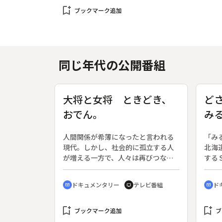
bookmark_add
ブックマーク追加
同じ年代の公開番組
大将と女将 ときどき、
ど
おでん。
み
シ
人間関係が希薄になったと言われる
「み
現代。しかし、社会的に孤立する人
北海
が増える一方で、人々は再びつなが
する
りを求め始めている。愛媛県松山市
番組
にある一軒の小さなおでん屋。この
ペシ
ドキュメンタリー
テレビ番組
ド
cinematic_blur
tv
cinematic_blur
お店には、人と人との濃密なつなが
てき
りがある。それは大将とお客さんと
を特
bookmark_add
いう関係を超えた「人間同士」のつ
bookmark_add
の夢
ブックマーク追加
ブ
ながり。番組では、不思議な魅力の
海道