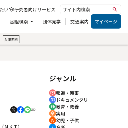
たい
研究者向けサービス
school
search
ト
番組検索
団体見学
交通案内
マイページ
。
入館無料
ジャンル
報道・時事
ondemand_video
ドキュメンタリー
cinematic_blur
教育・教養
school
実用
emoji_objects
幼児・子供
crib
（ＮＫＴ）
音楽
music_note