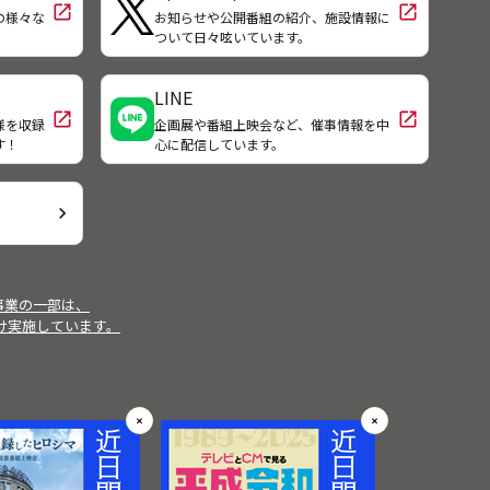
open_in_new
open_in_new
、固
は、プラス思考で地元を元気にする
の様々な
お知らせや公開番組の紹介、施設情報に
！
ついて日々呟いています。
裏切
場所を作ろうと決意。そして２０１
は出
３年２月、惣菜加工所「ファームガ
その
ーデン野の風」をオープンした。地
LINE
カメ
域の人に支えられながら新しい風を
open_in_new
open_in_new
様を収録
企画展や番組上映会など、催事情報を中
巻き起こそうと、日々忙しく奮闘す
す！
心に配信しています。
る柿本さん夫婦の暮らしを紹介す
る。
chevron_right
事業の一部は、
受け実施しています。
✕
✕