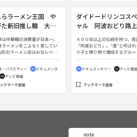
高校の半年間を見つめる。◆卒
門で、県内各地から寄せられた
まで１ヶ月となった頃、養豚班
の応募作品の中から第１次審査
れらラーメン王国 や
ダイドードリンコス
年生は豚舎へ向かった。学校祭
過した３４作品の公開審査が行
がた新旧推し麺 大集
ャル 阿波おどり路
に生まれた豚が出荷を迎えるか
る。小中学生の部では、宇部市
。彼らにとってこれが最後の出
上中学校「川上中学校とゆかい
派 ストリートで舞
この日出荷される２頭の豚に、
間たち」がグランプリに。また
県は中華麺の消費量が日本一。
４００年以上の伝統を持つ、徳
端児
もと同じようにやさしくブラシ
の部では、徳山大学・知財開発
はラーメンをこよなく愛してい
「阿波おどり」。“連”と呼ばれ
ける。荷台に乗るのを嫌がる豚
スの作品「愛がある」がグラン
山形のラーメン店はみなレベル
り子と鳴り物で構成するグルー
々と荷台に乗せる生徒たち。つ
に輝く。過去大会のグランプリ
い。ラーメン通の４人が山形の
が、数多く様々に活動している
ても必要な作業だ。ここでの３
の紹介や、参加作品のＮＧシー
メン文化を堪能し、バリエーシ
でも「苔作（こけさく）」は、
能・バラエティー
ドキュメンタ
ドキュメンタリー
テレビ番
で、彼らは「生産者」としての
も。
cinematic_blur
cinematic_blur
tv
に富んだ山形ラーメンの中から
太鼓だけで刻む大音量の鳴り物
も学んできた。そして、養豚班
テレビ番組
tv
しの麺をピックアップしてい
腰を低く落としたエネルギッシ
後の授業。自分たちが一生懸命
◆昔ながらの一杯から、新ジャ
bookmark_add
踊りで知られる。演舞場には入
ックマーク追加
ブックマーク追加
てた豚を、自ら調理して食べ
、創作系と、あらゆる種類が味
ず、主戦場はただの路上。男た
命を育み、そして自分たちの命
るのが、山形のラーメンの魅
パンチパーマに口ひげ。その型
ぐ。みんなで食べ残さず美味し
山形ならではの「そば屋のラー
なスタイルから。阿波おどりの
ただくこと、これが食べ物に対
」のみならず、意外な場所で楽
児とも呼ばれている。そんな彼
「感謝のカタチ」。３月、彼ら
るこだわりのラーメンも数々存
２０１４年、大きな転換点を迎
立ちの日を迎える。酪農科学科
る。いま全国のラーメン通の注
た。連を支えてきたベテラン勢
生４０人、一人一人が感謝の気
集めるのは、日本海沿岸の旅館
き、実に３分の１以上が新人と
と将来の夢を語り合った。
note
季限定で開くラーメン店。ま
たのだ。まさに苔作の過渡期に