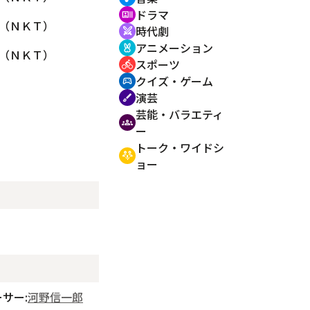
ドラマ
recent_actors
（ＮＫＴ）
時代劇
swords
アニメーション
cruelty_free
（ＮＫＴ）
スポーツ
directions_bike
クイズ・ゲーム
sports_esports
演芸
brush
芸能・バラエティ
groups
ー
トーク・ワイドシ
adaptive_audio_mic
ョー
サー:
河野信一郎