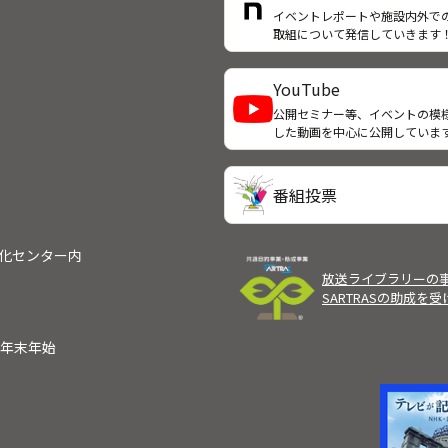
激戦区に勝負を挑む気鋭の新店
試練の年。４６年の歴史を持ち
イベントレポートや施設内外で
取組について発信していきます
、テレビ初登場の店なども紹介
定ファンも多いだけに、期待を
。
るような無様なパフォーマンス
来ない。必死に練習に取り組む
YouTube
姿、踊り本番までの４カ月間に
公開セミナー等、イベントの模
ラが密着した。
した動画を中心に公開していま
番組投票
文化センター内
放送ライブラリーの
SARTRASの助成を
）
年末年始