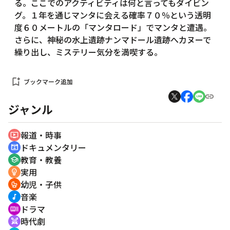
る。ここでのアクティビティは何と言ってもダイビン
グ。１年を通じマンタに会える確率７０％という透明
度６０メートルの「マンタロード」でマンタと遭遇。
さらに、神秘の水上遺跡ナンマドール遺跡へカヌーで
繰り出し、ミステリー気分を満喫する。
bookmark_add
ブックマーク追加
ジャンル
報道・時事
ondemand_video
ドキュメンタリー
cinematic_blur
教育・教養
school
実用
emoji_objects
幼児・子供
crib
音楽
music_note
ドラマ
recent_actors
時代劇
swords