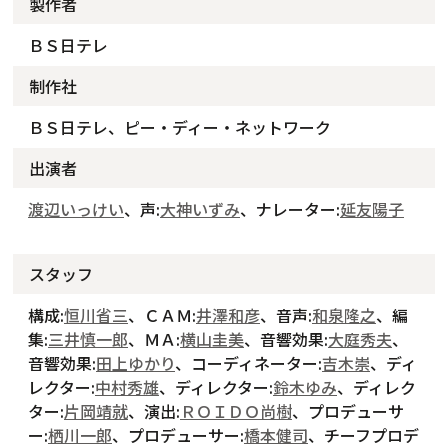
製作者
ＢＳ日テレ
制作社
ＢＳ日テレ、ピー・ディー・ネットワーク
出演者
渡辺いっけい
、声:
大神いずみ
、ナレーター:
延友陽子
スタッフ
構成:
恒川省三
、ＣＡＭ:
井澤和彦
、音声:
和泉隆之
、編
集:
三井慎一郎
、ＭＡ:
横山圭美
、音響効果:
大庭秀夫
、
音響効果:
田上ゆかり
、コーディネーター:
吉木崇
、ディ
レクター:
中村秀雄
、ディレクター:
鈴木ゆみ
、ディレク
ター:
片岡靖就
、演出:
ＲＯＩＤＯ尚樹
、プロデューサ
ー:
栖川一郎
、プロデューサー:
橋本健司
、チーフプロデ