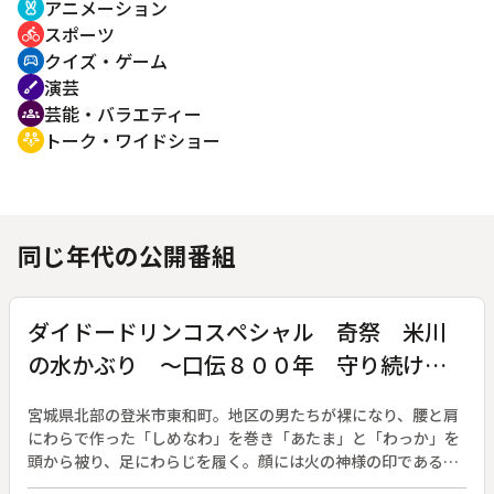
アニメーション
cruelty_free
スポーツ
directions_bike
クイズ・ゲーム
sports_esports
演芸
brush
芸能・バラエティー
groups
トーク・ワイドショー
adaptive_audio_mic
同じ年代の公開番組
ダイドードリンコスペシャル 奇祭 米川
の水かぶり ～口伝８００年 守り続けら
れてきた伝統行事～
宮城県北部の登米市東和町。地区の男たちが裸になり、腰と肩
にわらで作った「しめなわ」を巻き「あたま」と「わっか」を
頭から被り、足にわらじを履く。顔には火の神様の印であるか
まどの煤を塗り、神様の使いに化身して町を練り歩く。そして