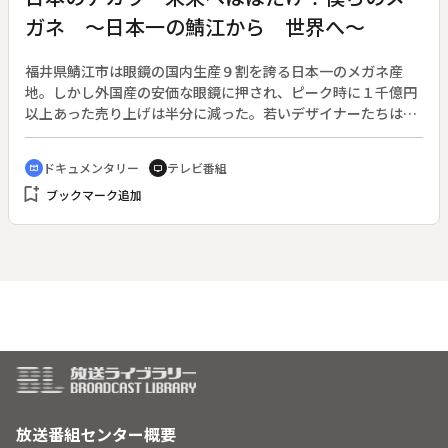
ガネ ～日本一の鯖江から 世界へ～
福井県鯖江市は眼鏡の国内生産９割を誇る日本一のメガネ産
地。しかし外国産の安価な眼鏡に押され、ピーク時に１千億円
以上あった売り上げは半分に減った。若いデザイナーたちは苦
境に負けじと自社ブランドを立ち上げ、オリジナルの眼鏡を開
発して売り出していこうと奮闘している。◆鯖江を拠点とする
ドキュメンタリー
テレビ番組
cinematic_blur
tv
眼鏡の企画・販売会社「オプト．デュオ」。番組では、彼ら３
bookmark_add
ブックマーク追加
人の新作モデルが出来上がるまでを、眼鏡製造の技術や工程を
紹介しながら追う。斬新なアイディアを採用したオプト．デュ
オの新作は、アジア最大級の商談展・国際メガネ展で果たして
どのような評価を受けるのか。◆福井で眼鏡作りが始まってお
よそ１１０年。先人達がコツコツと守り、作り上げてきた伝統
の技を、若者たちが受け継ぎ、次の１００年へとつないでい
く。ふるさとの産業を支え、そして世界に発信していく若い力
に密着する。
放送番組センター概要