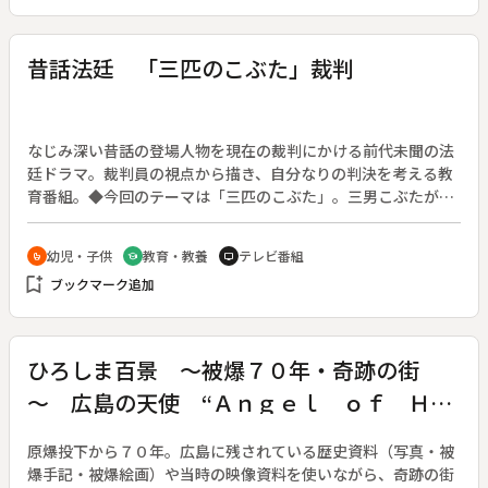
用船は７２４０隻。犠牲者は６万６０００人、そのうち１０代
の若者が３割を占めた。恐ろしい時代であった、そう言うしか
ない。一方、愛知県の三谷（みや）漁港からも多くの民間船が
昔話法廷 「三匹のこぶた」裁判
戦地へと出港した。「そこの神社で祈願際をやって家族が見送
る。万歳、万歳で。」と、そのときの様子を一人の老人が語
る。
なじみ深い昔話の登場人物を現在の裁判にかける前代未聞の法
廷ドラマ。裁判員の視点から描き、自分なりの判決を考える教
育番組。◆今回のテーマは「三匹のこぶた」。三男こぶたが、
煙突から侵入したオオカミを、お湯が煮えたぎる大鍋に閉じ込
め殺害した。それは、自分の身を守るための正当防衛で無罪な
幼児・子供
教育・教養
テレビ番組
crib
school
tv
のか。それとも用意周到に準備をした上の計画的犯行で有罪な
bookmark_add
ブックマーク追加
のか。殺されたオオカミの母親や長男こぶたの証言、弁護側、
検察側の質疑を通して考える。
ひろしま百景 ～被爆７０年・奇跡の街
～ 広島の天使 “Ａｎｇｅｌ ｏｆ Ｈｉ
ｒｏｓｈｉｍａ” （英語字幕版）
原爆投下から７０年。広島に残されている歴史資料（写真・被
爆手記・被爆絵画）や当時の映像資料を使いながら、奇跡の街