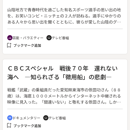
訴えたが、街には次々と高層ビルが建設されていった。中村さ
んは故郷の街に見切りをつけ、兵庫県西宮市へ引っ越した。◆
山陰地方で青春時代を過ごした有名スポーツ選手の思い出の地
一方、行政の計画案にＮＯをつきつけ、住民主体のまちづくり
を、お笑いコンビ・ニッチェの２人が訪ねる。選手にゆかりの
を実現させた地域もある。兵庫県芦屋市の森圭一さん（６７
ある人々から思い出を聞くとともに、彼らが愛した山陰のグル
歳）は行政との粘り強い折衝を続け、１２００世帯の声を反映
メを堪能し、アスリートたちのパワーの源を探る。◆日本のテ
したまちづくりを実現させた。◆東日本大震災以降、東北から
ニス史上、歴史的快挙を成し遂げた島根県松江市出身の錦織
芸能・バラエティー
テレビ番組
groups
tv
神戸へ視察に訪れる人は後を絶たない。長田区で被災した中村
圭、角界での大躍進を遂げた鳥取市・鳥取城北高校出身の力
bookmark_add
さんは、年に一度は宮城や岩手を訪ねて「長田のように失敗し
ブックマーク追加
士・逸ノ城。山陰ゆかりのスポーツ選手の活躍が、ここ近年目
てはだめだ」と自分たちの苦い経験を伝え続けている。「復
立つ。そんな彼らのパワーの源は、山陰のグルメにあっ
興」とは、街の歴史や住む人の息吹を守り、防災に強い街を住
た！？。ニッチェ２人が鳥取・島根でスポーツ＆グルメ巡りを
民主体でつくりあげること。そんな大切なメッセージを、２０
進めるが、地元出身のニッチェ江上でも知らないことにたくさ
ＣＢＣスペシャル 戦後７０年 還れない
年後の神戸の街は静かに伝えている。
ん出会う。更に番組ではプロ選手だけでなく、これからの活躍
海へ ―知られざる「徴用船」の悲劇―
が期待される“金の卵”たちにも取材。彼らの能力の凄さを見せ
てもらうとともに、将来の夢を聞く。
戦艦「武蔵」の乗組員だった愛知県東海市の依田功さん（８８
歳）は、海底１０００メートルからインターネット中継される
映像に見入った。「間違いない」と敬礼する依田さん。しか
し、海に沈んでいるのは戦艦だけではない。民間船が戦地に駆
り立てられた時代が７０年前にあった。武器も持たず訓練も受
ドキュメンタリー
テレビ番組
cinematic_blur
tv
けていない多くの民間船が海の藻屑となった時代を、神戸市の
bookmark_add
ブックマーク追加
「戦没した船と海員の資料館」で知ることができる。沈んだ徴