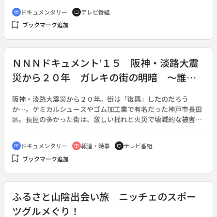
男たちは家々の前に用意された水を屋根にかけ、町中の火伏せ
ドキュメンタリー
テレビ番組
cinematic_blur
tv
をする。町人は男たちの後ろを追いながら、わら装束のわらを
bookmark_add
ブックマーク追加
抜き取り、屋根に上げ、自宅の火伏せのお守りとする。およそ
８００年前から米川地区に伝わる「米川水かぶり」だ。◆男た
ちがこの行事の身支度をする場所「水かぶりの宿」として、
代々この行事を守ってきたのが菅原家。人口の減少やわらじ作
ＮＮＮドキュメント’１５ 阪神・淡路大震
りの職人の高齢化など、様々な問題を抱えながらも、火伏せの
災から２０年 ガレキの街の明暗 ～誰の
行事を伝え守ってきた。番組では菅原さんの役割を通じて、こ
の行事の本質を伝える。また、行事に参加できるのが五日町地
ための復興か～
区の住民や出身者に限られているという事で、参加した中学生
阪神・淡路大震災から２０年。街は「復興」したのだろう
の兄弟、そして他の地区から五日町にお婿さんに来た人を取り
か…。ケミカルシューズやゴム加工業で有名だった神戸市長田
上げ、この伝統行事を後世に伝え残そうという想いを伝える。
区。長屋の多かった街は、激しい揺れと火災で壊滅的な被害を
受けた。震災から２か月、神戸市は約２０ヘクタール（甲子園
球場の５倍）を対象とした再開発計画を発表。しかし２０年が
ドキュメンタリー
報道・時事
テレビ番組
cinematic_blur
ondemand_video
tv
たった今、商業スペースは総面積の半分が売れ残り、廃業の危
bookmark_add
ブックマーク追加
機に追い込まれている商店も少なくない。「復興」という名の
もとの悲劇を、この街では「復興災害」と呼んでいる。◆長田
でそば屋を営んでいた中村専一さん（７５歳）は、当初から再
開発に異議を唱えていた一人。「自転車の街にベンツを走らせ
ふるさと山陰出会い旅 ニッチェのスポー
る道路をつくっても仕方がない。将来はコンクリートの墓場に
ツグルメぐり！
なる」。そう考えた中村さんは神戸市に何度も計画の見直しを