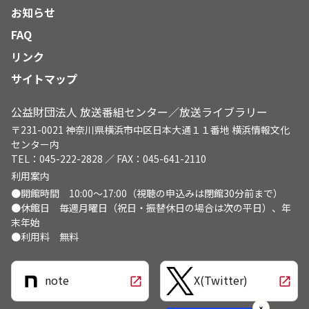
お知らせ
FAQ
リンク
サイトマップ
公益財団法人 放送番組センター／放送ライブラリー
〒231-0021 神奈川県横浜市中区日本大通１１番地 横浜情報文化
センター内
TEL：045-222-2828 ／ FAX：045-641-2110
利用案内
●開館時間 10:00～17:00（視聴の申込みは閉館30分前まで）
●休館日 毎週月曜日（祝日・振替休日の場合は次の平日）、年
末年始
●利用料 無料
note
X(Twitter)
open_in_new
open_in_new
✕