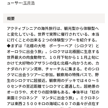
ューサー:
玉井浩
概要
アクティブシニアの海外旅行は、観光型から体験型へ
と変化している。世界で実際に催行されている、本当
に行くことの出来る２つの体験型ツアーを紹介する。
◆まずは「北極の大地 ポーラーベア（シロクマ）と
オーロラに出会う旅」。シロクマは北極圏に生息する
世界最大の肉食動物で、１０月下旬から１１月上旬に
かけて大好物のアザラシの住む北極へ向かうため、カ
ナダのハドソン湾岸、チャーチルに集まる。そのシロ
クマに出会うツアーに参加。観察用の特殊バスで、野
生のシロクマに超接近。観察用のデッキでは４０～５
０センチの至近距離でシロクマと遭遇した。超絶景の
オーロラや、犬ぞりの超体験もある。◆後半は「虹の
楽園ミクロネシア マンタに出会う旅」。ミクロネシ
アは東西２５００キロの海域に６０７の島々が点在す