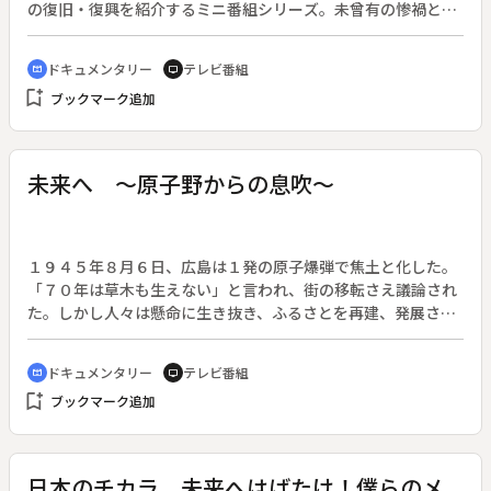
の復旧・復興を紹介するミニ番組シリーズ。未曾有の惨禍と恐
怖の中、我々の想像をはるかに超える力を発揮した人々の姿を
伝える。◆爆心地に近い広島赤十字病院は、奇跡的に全壊を免
ドキュメンタリー
テレビ番組
cinematic_blur
tv
れた。広島市内の病院のほとんどが壊滅したことで、広島赤十
bookmark_add
ブックマーク追加
字病院には被爆直後から多くの負傷者が救護を求めて押し寄せ
た。そして原爆投下の翌日から、他県赤十字の救護班が順次到
着した。救護活動は２２日間にわたり、従事した救護員は延べ
７９２人、患者は３万１千人に上った。「目の前に苦しんでい
未来へ ～原子野からの息吹～
る人がいる。治療するよりほかないじゃないか」（当時広島赤
十字病院副院長・重藤文夫）。医師や看護婦たち職員は、この
最悪の事態に決して屈せず、治療し続けた。（英語字幕版）
１９４５年８月６日、広島は１発の原子爆弾で焦土と化した。
「７０年は草木も生えない」と言われ、街の移転さえ議論され
た。しかし人々は懸命に生き抜き、ふるさとを再建、発展させ
た。戦後７０年、被爆直後からの歩みを当事者に聞く“最後の
機会”。被爆３日後の焼け野原に路面電車を走らせた女学生、
ドキュメンタリー
テレビ番組
cinematic_blur
tv
生きていくために焼け残りの瓦と廃材でバラックを建てた市
bookmark_add
ブックマーク追加
民、闇市の露店で干し柿を販売して生き抜いた復員兵。ヒロシ
マ復興の記録を生の証言でつづる。ＲＣＣ被爆７０年プロジェ
クト。
日本のチカラ 未来へはばたけ！僕らのメ