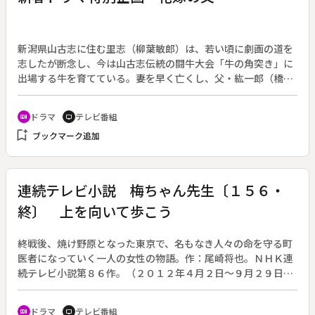
た。島に移住した一家の３年間の取り組みを通して、老いを支
えるとは何かを問いかける。
新潟県山古志に住む里志（柳葉敏郎）は、若い頃に劇画の道を
志したが断念し、今は山古志伝統の闘牛大会「牛の角突き」に
出場する牛を育てている。妻を早く亡くし、父・紘一郎（橋爪
功）、聴覚障害を持つ娘の美音（貫地谷しほり）と三人で暮ら
す。固い絆で結ばれた里志と美音だが、美音に地元の若者・一
ドラマ
テレビ番組
recent_actors
tv
太（趙?和）との縁談が進んでいた。一方、里志にも純な片思
bookmark_add
ブックマーク追加
いをしている女性・雪子（余貴美子）がいる。雪子は里志にと
って、娘に抱く複雑な感情を素直に話せる救いのような存在だ
った。様々な想いが交錯する中、美音と一太との縁談が破談に
なる。傷ついた心を癒そうと東京へ旅に出た美音は、浅草の老
連続テレビ小説 梅ちゃん先生〔１５６・
舗船宿の後継ぎで船頭をしている青年・丸（向井理）と巡り合
終〕 上を向いて歩こう
う。丸は耳の聞こえない美音のために手話をおぼえる。次第に
惹かれ合い、縁を感じる美音と丸だったが、丸には実の両親に
捨てられたという悲しい過去があった。一途な丸は美音に求婚
終戦後、焼け野原となった東京で、名もなき人々の命を守る町
するが、丸との結婚は、美音にとって父との離別を意味する。
医者になっていく一人の女性の物語。作：尾崎将也。ＮＨＫ連
四季を越えて二人を見守ってきた里志は、ある日、浅草の丸の
続テレビ小説第８６作。（２０１２年４月２日～９月２９日放
家を訪ねる。◆ＭＢＳ開局６０周年記念
送、全１５６回）◆最終週「上を向いて歩こう」最終回。昭和
３６年（１９６１）秋、建造（高橋克実）の異変に気付いた梅
ドラマ
テレビ番組
recent_actors
tv