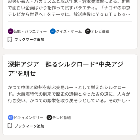
お笑い芸人・バカリズムと放送作家・倉本美津留による、斬新
で面白い企画ばかりを作って試すバラエティ。「ナゴヤの中京
テレビから世界へ」をテーマに、放送直後にＹｏｕＴｕｂｅに
アップし、全世界に配信するという実験的番組。◆この特別編
の内容は…企画１「クイズ！テンポよく間違えよう」：全２０
芸能・バラエティー
クイズ・ゲーム
テレビ番組
groups
sports_esports
tv
問のクイズに、とにかくテンポよく、面白く間違えて答える。
bookmark_add
ブックマーク追加
企画２「飛躍させよう」：簡単な図形が書かれた紙に何かを書
き足して、飛躍させて面白くする。
深耕アジア 甦るシルクロード“中央アジ
ア”を耕せ
かつて中国と欧州を結ぶ交易ルートとして栄えたシルクロー
ド。大航海時代の到来で歴史の遺物となった古の道に、人々が
行き交い、かつての繁栄を取り戻そうとしている。その押し寄
せる新たなうねりで沸騰し始めた国が、カザフスタンである。
ソ連から独立して２０年余り。豊富な地下資源を背景に、世界
ドキュメンタリー
テレビ番組
cinematic_blur
tv
中から人・モノ・金が集まり、草原の春を謳歌している。その
bookmark_add
ブックマーク追加
カザフスタンにチャンスを求め、 開拓に挑むアジアの民たち
がいる。日本式の物流サービスで挑む大阪の物流会社、虎視
眈々とオイルマネーを狙う中国人実業家、そして新車市場をめ