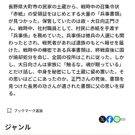
長野県大町市の民家の土蔵から、戦時中の召集令状
「赤紙」の受領証をはじめとする大量の「兵事書類」
が見つかった。保管していたのは故・大日向正門さ
ん。戦時中、社村職員として、村民に赤紙を手渡す
「兵事係」を務めていた。兵事係は徴兵の人選にも関
わったとされ、戦死者があれば遺族のもとへ報せを届
けた。戦時中の機密である兵事書類は、終戦直後に国
が焼却処分を命じ、全国の役所はこれに従った。しか
し、大日向さんは家族に「触るな。魂が眠っている」
とだけ話し、中身を秘密にして土蔵に留め置いた。そ
の思いはどこにあったのか。正門さんの死後、書類を
見つけた長男の功さんが遺された書類に父の思いを探
る。
bookmark_add
ブックマーク追加
ジャンル