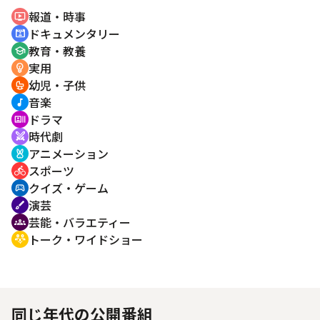
報道・時事
ondemand_video
ドキュメンタリー
cinematic_blur
教育・教養
school
実用
emoji_objects
幼児・子供
crib
音楽
music_note
ドラマ
recent_actors
時代劇
swords
アニメーション
cruelty_free
スポーツ
directions_bike
クイズ・ゲーム
sports_esports
演芸
brush
芸能・バラエティー
groups
トーク・ワイドショー
adaptive_audio_mic
同じ年代の公開番組