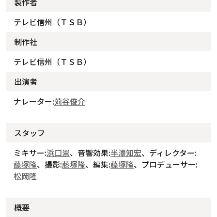
製作者
テレビ信州（ＴＳＢ）
制作社
テレビ信州（ＴＳＢ）
出演者
ナレーター:
苅谷俊介
スタッフ
ミキサー:
浜口崇
、音響効果:
半澤知宏
、ディレクター:
藤塚隆
、撮影:
藤塚隆
、編集:
藤塚隆
、プロデューサー:
松岡隆
概要