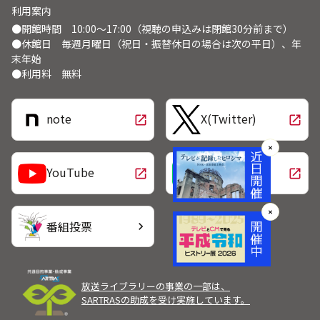
利用案内
●開館時間 10:00～17:00（視聴の申込みは閉館30分前まで）
●休館日 毎週月曜日（祝日・振替休日の場合は次の平日）、年
末年始
●利用料 無料
note
X(Twitter)
open_in_new
open_in_new
✕
LINE
YouTube
open_in_new
open_in_new
✕
番組投票
chevron_right
放送ライブラリーの事業の一部は、
SARTRASの助成を受け実施しています。