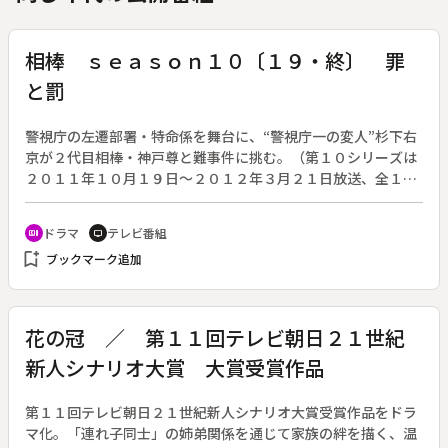
相棒 ｓｅａｓｏｎ１０〔１９・終〕 罪
と罰
警視庁の左遷部署・特命係を舞台に、“警視庁一の変人”杉下右
京が２代目相棒・神戸尊と難事件に挑む。（第１０シリーズは
２０１１年１０月１９日～２０１２年３月２１日放送、全１９
回）◆最終回。バイオテクノロジー研究所の主席研究員・嘉神
郁子（真野響子）が文科省に呼び出され、娘の茜（浅見れい
ドラマ
テレビ番組
recent_actors
tv
な）を使いクローン人間を作っていることを認めた。娘の茜
bookmark_add
ブックマーク追加
は、半年前に夫と５歳の息子を事故で亡くし、自殺未遂を起こ
すほどのショックを受けていた。郁子はそんな失意のどん底に
ある茜に頼まれ、やむなくクローン人間の制作に着手してしま
ったのだった。
花の冠 ／ 第１１回テレビ朝日２１世紀
新人シナリオ大賞 大賞受賞作品
第１１回テレビ朝日２１世紀新人シナリオ大賞受賞作品をドラ
マ化。「連れ子同士」の姉弟関係を通じて家族の絆を描く、温