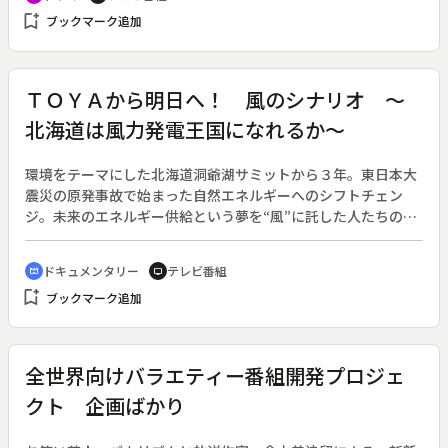
子（堀北真希）は、建造に訳を尋ねる。梅子と、そこに居合わ
bookmark_add
ブックマーク追加
せた幸吉（片岡鶴太郎）は、その訳を聞き、あぜんとする。し
かし、すぐに竹夫（小出恵介）らが現れ、建造に「黙っていて
くれ」と頼まれ何も言えない。しばらくして、梅子は竹夫や松
子（ミムラ）ら家族に集まるよう言うが、そこに建造の姿はな
ＴＯＹＡから明日へ！ 風のシナリオ ～
かった。そして梅子は、家族全員に、あることを告げる。◆解
北海道は風力発電王国になれるか～
説副音声あり
環境をテーマにした北海道洞爺湖サミットから３年。東日本大
震災の原発事故で始まった自然エネルギーへのシフトチェン
ジ。未来のエネルギー供給という夢を“風”に託した人たちの姿
を追いながら、「風力発電王国・北海道」の可能性を検証す
る。◆日本では自然エネルギーは不安定、中でも「風力」は文
ドキュメンタリー
テレビ番組
cinematic_blur
tv
字通り“風まかせ”だとして電力各社は及び腰。しかし世界各国
bookmark_add
ブックマーク追加
を取材すると、圧倒的に進んでいるのは風力発電であることが
わかる。そして国内では北海道がもっとも「風力」に適した土
地だ。市民風車、自治体風車、洋上風車…。風という北海道の
膨大な資源を生かそうと、次々とプロジェクトが立ちあがって
全世界向けバラエティー番組開発プロジェ
いる。
クト 企画ばかり