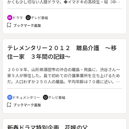
かくも少し切ない人間ドラマ。◆イマドキの高校生・桜（中川
大志）は、母・純子（斉藤由貴）の３度目の再婚話に頭を悩ま
せていた。そんな二人の元へ、純子の前夫（眞島秀和）の連れ
ドラマ
テレビ番組
recent_actors
tv
子・志保（蓮佛美沙子）が７年ぶりに現れる。再会に戸惑う桜
bookmark_add
ブックマーク追加
を尻目に、志保と純子は失った時間を埋めるかのように打ち解
ける。そんな志保には誰にも言えない秘密があった。
テレメンタリー２０１２ 離島介護 ～移
住一家 ３年間の記録～
２００９年、山形県酒田市の沖合の離島・飛島に、渋谷さん一
家５人が移住した。島で初めての介護事業所を立ち上げるため
だ。人口わずか２５０人の離島。平均年齢は７０歳に近い。だ
が、介護認定を受けても公的な介護サービスを利用しない島民
が多い。移住から３年目、見えてきた離島介護の限界と現
ドキュメンタリー
テレビ番組
cinematic_blur
tv
実…。画一的な介護サービスだけでは、島の高齢者を支えるこ
bookmark_add
ブックマーク追加
とはできない。夫に先立たれ、生きがいを喪失し、浜の仕事か
ら離れていく女性たち。２０１２年春、渋谷さん一家はデイサ
ービスの高齢者に呼びかけ、新たな取り組みを始めた。それは
浜仕事が得意な高齢者の能力を活かす「水産物の加工所」だっ
新春ドラマ特別企画 花嫁の父