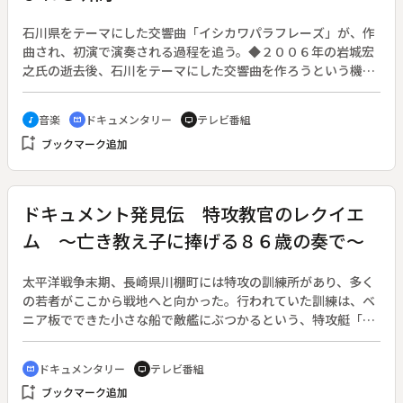
石川県をテーマにした交響曲「イシカワパラフレーズ」が、作
曲され、初演で演奏される過程を追う。◆２００６年の岩城宏
之氏の逝去後、石川をテーマにした交響曲を作ろうという機運
が県内に盛り上がる。偉大な創設者をなくしたオーケストラ・
アンサンブル金沢の将来を案じてのことだった。作曲を引き受
音楽
ドキュメンタリー
テレビ番組
music_note
cinematic_blur
tv
けた一柳慧氏の許には諸方面から「百万石の伝統文化」「地元
bookmark_add
ブックマーク追加
の音やメロディ」などと曲への要望が集まる。ニ代目音楽監督
に就任した井上道義氏が初演の指揮者に決まると、井上氏も
「岩城さんを追悼するワルツを」とリクエスト。そこに能登半
島地震まで発生するが、様々な要素を組み込みながら、「交響
ドキュメント発見伝 特攻教官のレクイエ
曲 石川」が完成していく。だが、交響曲の誕生までには、さ
ム ～亡き教え子に捧げる８６歳の奏で～
らに大きな壁が待ち受けていた。一柳氏は初演を誰が務めるか
で、曲の表現は大きく左右されると語る。作曲家の頭の中で生
まれた曲は、指揮者と演奏者によって息を吹き込まれていく。
太平洋戦争末期、長崎県川棚町には特攻の訓練所があり、多く
リハーサルを重ねて迎えた初演、作曲家と指揮者の間に生まれ
の若者がここから戦地へと向かった。行われていた訓練は、ベ
た共鳴は、まさに音楽が今という時代を切り取ったことを物語
ニア板でできた小さな船で敵艦にぶつかるという、特攻艇「震
っていた。
洋」の極秘訓練。震洋は終戦までに６２００隻がつくられ、こ
こで訓練を受けた若者３５００人の尊い命がはかなく散ってい
ドキュメンタリー
テレビ番組
cinematic_blur
tv
った。◆西村金造さんはこの訓練所で教官をしていた。西村さ
bookmark_add
ブックマーク追加
んは学徒動員で海軍に入り、二十歳を過ぎたころ教官となっ