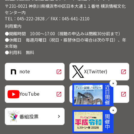
〒231-0021 神奈川県横浜市中区日本大通１１番地 横浜情報文化
センター内
TEL：045-222-2828 ／ FAX：045-641-2110
利用案内
●開館時間 10:00～17:00（視聴の申込みは閉館30分前まで）
●休館日 毎週月曜日（祝日・振替休日の場合は次の平日）、年
末年始
●利用料 無料
note
X(Twitter)
open_in_new
open_in_new
✕
LINE
YouTube
open_in_new
open_in_new
✕
番組投票
chevron_right