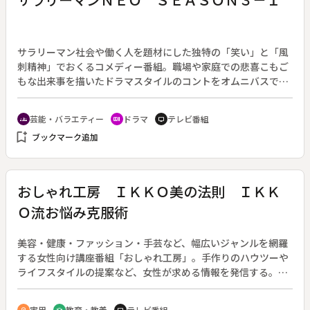
近い将来は動物園でしかオランウータンを見ることはできなく
なるといわれている。
サラリーマン社会や働く人を題材にした独特の「笑い」と「風
刺精神」でおくるコメディー番組。職場や家庭での悲喜こもご
もな出来事を描いたドラマスタイルのコントをオムニバスで構
成し、日々のストレスを笑いで吹き飛ばす。（ＳＥＡＳＯＮ３
／２００８年４月６日～９月２８日放送、全２１回）◆シーズ
芸能・バラエティー
ドラマ
テレビ番組
groups
recent_actors
tv
ン３の第１回。新たな美人キャスターが加わるニュースパロデ
bookmark_add
ブックマーク追加
ィ「ＮＥＯエクスプレス」、沢村一樹主演の「セクスィー部長
ｉｎ福岡」、中越典子が参加する「テレビサラリーマン体
操」、ネオ山工業大学コンビの「就活一直線・ＯＢ訪問」、な
つかし洋楽ノリの「喫茶８０’ｓ」、粋な大将が握る「はじめて
おしゃれ工房 ＩＫＫＯ美の法則 ＩＫＫ
の寿司」をおくる。
Ｏ流お悩み克服術
美容・健康・ファッション・手芸など、幅広いジャンルを網羅
する女性向け講座番組「おしゃれ工房」。手作りのハウツーや
ライフスタイルの提案など、女性が求める情報を発信する。
（１９９３年４月５日～２０１０年３月２４日放送）◆この回
は、美容家のＩＫＫＯが登場する「ＩＫＫＯ・美の法則」の２
実用
教育・教養
テレビ番組