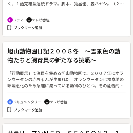
く、１話完結型連続ドラマ。脚本、筧昌也、森ハヤシ。（２０
０８年２月２日～４月１９日放送、全１１回）◆第１回。中山
晴彦（瑛太）は「現場で死ねたら本望」と言う報道カメラマ
ドラマ
テレビ番組
recent_actors
tv
ン。ある日、夕刊紙のデスク・篠田（小市慢太郎）からの「麻
bookmark_add
ブックマーク追加
薬取引のガサ入れがある」という情報を基に、とあるクラブへ
潜入する。そこで強面の男と鉢合わせてしまい逃げ出した中山
だが、裏路地で男に発砲される。ところが、中山が目を開くと
弾丸がスローモーションになっており、サッカーの審判団が現
旭山動物園日記２００８冬 ～雪景色の動
れる。
物たちと飼育員の新たなる挑戦～
「行動展示」で注目を集める旭山動物園で、２００７年にオラ
ンウータンの赤ちゃんが生まれた。オランウータンは棲息地の
環境悪化のため急速に減っている動物のひとつ。その危機的状
況を知ってもらおうと、坂東副園長が行ったボルネオへの視察
に同行。坂東氏とカメラが見たものを伝える。北海道テレビ開
ドキュメンタリー
テレビ番組
cinematic_blur
tv
局４０周年記念番組。◆年間入場者数３００万人を突破した北
bookmark_add
ブックマーク追加
海道旭川市の旭山動物園では、２００７年も新しい生命が次々
と誕生した。７月にはオランウータンの「モリト」が誕生。オ
ランウータンはアジアのジャングルに棲むが、近年のエコブー
ムで需要が増えたヤシ油を作るためにジャングルが伐採され、
サラリーマンＮＥＯ ＳＥＡＳＯＮ３－１