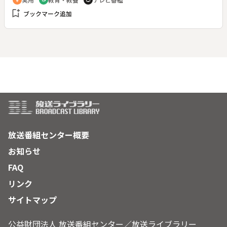
emoji_objects
school
tv
回目。日ごろから自分の顔やメイクに自信がなく悩んでいる女
bookmark_add
ブックマーク追加
性たちに、ＩＫＫＯさんが克服術を伝授する。メイク上手にな
るためのポイント、顔を細く見せるメイクの仕方、印象的な目
元を作るメイク術、目の下のくまを目立たなくするメイク法な
ど、“美”に役立つ話題満載でおくる。ＩＫＫＯ流「美人の法
則」についても語られる。司会は竹内都子と山本志保アナウン
サー。
放送番組センター概要
お知らせ
FAQ
リンク
サイトマップ
公益財団法人 放送番組センター／放送ライブラリー