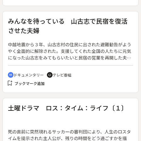
た。そして多くの教え子を失った西村さんは、特攻を教えてい
た自分に罪深さを感じて続けている。◆８０歳を過ぎてピアノ
を始めた西村さん。鍵盤に向い、長年抱き続けた思いを亡き教
みんなを待っている 山古志で民宿を復活
え子へ語りかける。
させた夫婦
中越地震から３年、山古志村の住民に出された避難勧告がよう
やく全面的に解除された。支援してくれた全国の人たちに元気
になった山古志をみてもらいたいと民宿の営業を再開した夫婦
の姿を追いながら、山古志の四季の美しさを描く。◆営業再開
を目指して努力する夫婦を追うなかで、中間山地が抱えた住民
ドキュメンタリー
テレビ番組
cinematic_blur
tv
の高齢化と、２年間にわたる仮設住宅での生活の厳しさも描か
bookmark_add
ブックマーク追加
れる。
土曜ドラマ ロス：タイム：ライフ〔１〕
死の直前に突然現れるサッカーの審判団により、人生のロスタ
イムを提示された主人公が、残りの時間をどう過ごすかを描