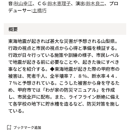
音:
秋山幸江
、ＣＧ:
鈴木恵理子
、演出:
鈴木良二
、プロ
デューサー:
土橋巧
概要
東海地震が起きれば甚大な災害が予想される山梨県。
行政の視点と市民の視点から心得と準備を検証する。
行政が日々行っている施策や訓練の様子、市民レベル
で地震が起きる前に必要なことや、起きた後にすべき
事などを紹介する。◆東海地震が起きた際の甲府市の
被害は、死者千人、全半壊率７．８％、断水率４４．
７％と予想されている。こうした被害から身を守るた
め、甲府市では「わが家の防災マニュアル」を作成
し、市民全戸に配布。また、ライフライン断絶に備え
て各学校の地下に貯水槽を造るなど、防災対策を施し
ている。
bookmark_add
ブックマーク追加