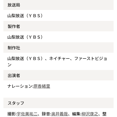
放送局
山梨放送（ＹＢＳ）
製作者
山梨放送（ＹＢＳ）
制作社
山梨放送（ＹＢＳ）、ネイチャー、ファーストビジョ
ン
出演者
ナレーション:
原香緒里
スタッフ
撮影:
宇佐美祐二
、録音:
奥井義哉
、編集:
柳沢康之
、整