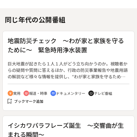
同じ年代の公開番組
地震防災チェック ～わが家と家族を守る
ために～ 緊急時用浄水装置
巨大地震が起きたら１人１人がどう立ち向かうのか。視聴者か
らの疑問や質問に答えるほか、行政の防災事業報告や地震用語
の解説など様々な情報を提供し、“わが家と家族を守るため
に”人々の地震に対する防災意識を高める。（２００１年４月
放送開始）◆この回は「緊急時用浄水装置」。
実用
報道・時事
ドキュメンタリー
テレビ番組
emoji_objects
ondemand_video
cinematic_blur
tv
bookmark_add
ブックマーク追加
イシカワパラフレーズ誕生 ～交響曲が生
まれる瞬間～