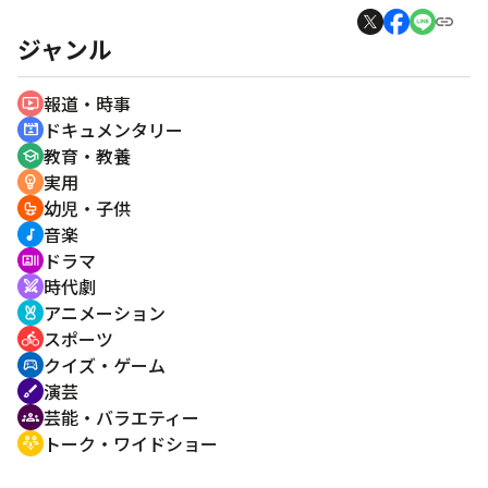
ジャンル
報道・時事
ondemand_video
ドキュメンタリー
cinematic_blur
教育・教養
school
実用
emoji_objects
幼児・子供
crib
音楽
music_note
ドラマ
recent_actors
時代劇
swords
アニメーション
cruelty_free
スポーツ
directions_bike
クイズ・ゲーム
sports_esports
演芸
brush
芸能・バラエティー
groups
トーク・ワイドショー
adaptive_audio_mic