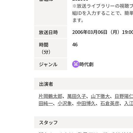
※放送ライブラリーの視聴
組IDを入力することで、簡
ます。
2006年03月06日（月）19:00
放送日時
46
時間
（分）
ジャンル
時代劇
swords
出演者
片岡鶴太郎
、
萬田久子
、
山下徹大
、
日野陽
田純一
、
小沢象
、
中田博久
、
石倉英彦
、
入
スタッフ