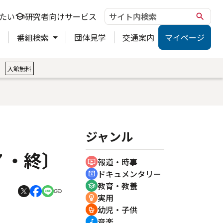
たい
研究者向けサービス
school
search
ト
番組検索
団体見学
交通案内
マイページ
。
入館無料
ジャンル
７・終〕
報道・時事
ondemand_video
ドキュメンタリー
cinematic_blur
教育・教養
school
実用
emoji_objects
幼児・子供
crib
音楽
music_note