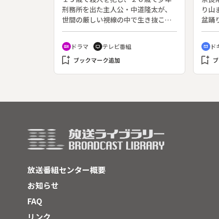
刑務所を出た主人公・中道隆太が、
り山
世間の厳しい視線の中で生き抜こう
盆踊
とする姿を描く。原作：真保裕一。
日、
（２００６年３月４日～３月２５日
る盆
ドラマ
テレビ番組
ド
recent_actors
tv
cinematic_blur
放送、全４回）◆第３回。隆太（青
歴史
bookmark_add
bookmark_add
木崇高）が家に帰る途中に道端に女
ブックマーク追加
が特
ブ
性が立っていた。その女性は隆太を
を手
見るなり人殺しと叫び始め、隆太は
姿は
警察に連れていかれてしまう。隆太
では
は迎えに来た保護司の大室（杉浦直
タイ
樹）の前で、ずっと人殺しとして疑
家の
われ続けるのかと涙をこぼす。翌日
探る
もまた同じ女性が現れた。女性の正
体は三上のかつての恋人・晴枝（馬
渕英俚可）だった。大室が偏執的な
その行為をいさめると晴枝は姿を現
放送番組センター概要
さなくなった。一方、隆太は三上の
遺族に会おうと決心し、三上の母・
お知らせ
鶴子（藤真利子）に手紙を書く。す
FAQ
ると鶴子から連絡があり、隆太が彼
女の部屋を訪ねて仏壇に手を合わせ
リンク