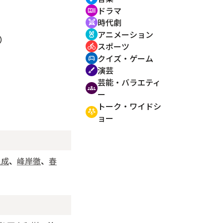
ドラマ
recent_actors
時代劇
swords
アニメーション
cruelty_free
）
スポーツ
directions_bike
クイズ・ゲーム
sports_esports
演芸
brush
芸能・バラエティ
groups
ー
トーク・ワイドシ
adaptive_audio_mic
ョー
泉成
、
峰岸徹
、
春