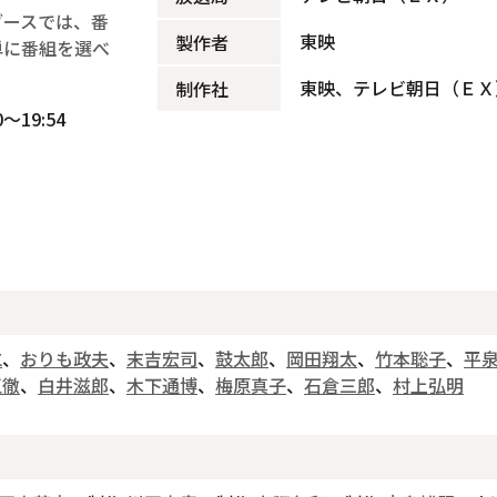
ブースでは、番
東映
製作者
単に番組を選べ
東映、テレビ朝日（ＥＸ
制作社
～19:54
仁
、
おりも政夫
、
末吉宏司
、
鼓太郎
、
岡田翔太
、
竹本聡子
、
平
江徹
、
白井滋郎
、
木下通博
、
梅原真子
、
石倉三郎
、
村上弘明