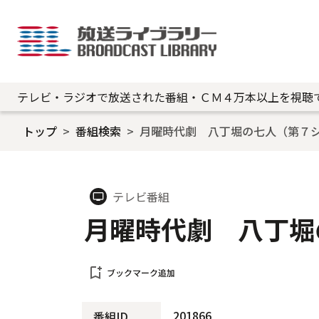
テレビ・ラジオで放送された番組・ＣＭ４万本以上を視聴
トップ
番組検索
月曜時代劇 八丁堀の七人（第７
テレビ番組
tv
月曜時代劇 八丁堀
bookmark_add
ブックマーク追加
201866
番組ID