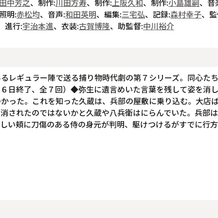
田中芳之
、制作:
川田方寿
、制作:
上阪久和
、制作:
小島雄嗣
、音
照明:
赤松均
、音声:
和田英明
、編集:
三宅弘
、記録:
森村幸子
、監
、進行:
宇治本進
、衣装:
古賀博隆
、助監督:
中川裕介
あるレギュラー陣で送る捕り物時代劇の第７シリーズ。同心た
月６日終了、全７回）◆弥生に遺言めいた言葉を残して姿を消
つかった。これを知った久蔵は、兵部の屋敷に乗り込む。大店
が消されたのではないかと久蔵や八兵衛はにらんでいた。兵部
らしい頬に刀傷のある侍の身元が判明、駆けつけるがすでに行