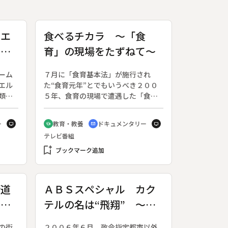
 エ
食べるチカラ ～「食
の城
育」の現場をたずねて～
ーム
７月に「食育基本法」が施行され
エル
た“食育元年”とでもいうべき２００
類史
５年、食育の現場で遭遇した「食」
て紹
と「現代の日本人」との関わりを描
リス
く。◆一宮市のある小学校、３年生
ー
教育・教養
ドキュメンタリー
tv
school
cinematic_blur
tv
レム
が体験学習としてナスを育ててい
テレビ番組
スは
る。栽培を通じて農と食とを考える
た場
bookmark_add
試みだ。科目に「食育」が設定され
ブックマーク追加
餐の
た文科省モデル校では、小６は朝食
跡の
について考え、中２ではＢＳＥ問題
上最
に取り組んでいる。自給自足の農家
街道
ＡＢＳスペシャル カク
史実
が農業体験をさせてくれる「渥美ど
五十
テルの名は“飛翔” ～あ
語に
ろんこ村」へボランティア研修に行
とな
く女子大学生の食の経験は、小学生
るバーテンダーの遺した
無二
と大差ない。食べることについてま
の街
２００６年６月、政令指定都市以外