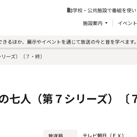
学校・公共施設で番組を使い
business
施設案内
イベン
できるほか、展示やイベントを通じて放送の今と昔を学べます
シリーズ）〔７・終〕
の七人（第７シリーズ）〔
テレビ朝日（ＥＸ）
放送局