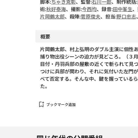
脚本:
ちゃき克彰
、監督:
石川一郎
、制作統括:
術:
秋好泰海
、撮影:
今西均
、録音:
田中峯生
、
片岡鶴太郎
、殺陣:
菅原俊夫
、担当:
野口忠志
概要
片岡鶴太郎、村上弘明のダブル主演に個性
捕り物出役シーンの迫力が見どころ。（３
目付・丹羽兵部の屋敷の近くで斬られて見
つけに兵部が関わり、それに気付いた左門
べて否定する。そんな中、鍵を握っている
た。
bookmark_add
ブックマーク追加