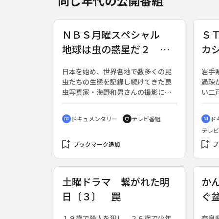
同じ年代の公開番組
ＮＢＳ月曜スペシャル
Ｓ
地球は虫の惑星だ２ ～
カ
昆虫写真家・海野和男の
日本を始め、世界各地で数多くの昆
岩手
映像世界～
虫たちの生態を記録し続けてきた昆
過疎
虫写真家・海野和男さんの撮影に同
い二
行し、その豊かな映像世界を紹介す
てき
る。地球環境映像祭・子どものため
てコ
ドキュメンタリー
テレビ番組
ド
cinematic_blur
tv
cinematic_blur
の環境映像部門大賞受賞。◆長野県
い立
テレビ
小諸市在住の海野さんは、幼いころ
まで
bookmark_add
から虫になりたかったという。私た
bookmark_add
村を
ブックマーク追加
ブ
ちが普段見ることのできない不思議
座の
で新鮮な生き物たちの世界を、彼の
立国
カメラを通して伝える。
戸地
土曜ドラマ 繋がれた明
か
力も
日〔３〕 罠
ぐ
動法
め、
川
する
１９歳で殺人を犯し、２６歳で少年
奈良