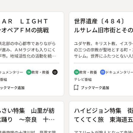
ＴＡＲ ＬＩＧＨＴ
世界遺産〔４８４〕
シオペアＦＭの挑戦
ルサレム旧市街とそ
壁Ⅱ
県北部の中心都市でありながら
ユダヤ教、キリスト教、イスラ
が進み、ＡＭラジオも入りにく
の三つの宗教が聖地とする町・
戸市。地域活性化の活動を続け
サレム。世界にふたつとない人
た有志が、情報共有ツールとし
上最大の聖地を、２回にわたっ
ミュニティラジオ局の設置を思
介する。◆後編は、イエス・キ
キュメンタリー
教育・教養
教育・教養
ドキュメンタリ
school
tv
school
cinematic_blur
った。小さなＦＭ局が走り出す
トの最期の日々を辿る。エルサ
番組
テレビ番組
の歩みを追う。◆地域の５市町
に入城してから一週間で、イエ
線でつなぐとＷ型のカシオペア
bookmark_add
十字架の死を遂げる。彼が祈っ
ックマーク追加
ブックマーク追加
かたちになることから、ミニ独
所や歩いた道、そして最後の晩
「カシオペア連邦」を名乗る二
舞台や、処刑場。現在も残る足
域。株式会社を作るだけの経済
ひとつひとつから、この宗教史
んさい特集 山里が紡
ハイビジョン特集 
ない地域のため、特定非営利活
大のドラマが、２０００年前の
盆踊り ～奈良 十津
てくてく旅 東海道
人・ＮＰＯで運営することを決
として迫ってくる。イエスの物
資金集め・スタッフ集めに奔走
代表される、幾多の聖なる舞台
村～
三次完全踏破〔３・
。
ったエルサレムは、まさに唯一
県最南端の十津川村。見渡す限
アスリートが旅人となって各地