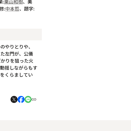
楽:
栗山和樹
、美
修:
中本哲
、題字:
ちのやりとりや、
した左門が、公儀
ばかりを狙った火
は動揺しながらもす
方をくらましてい