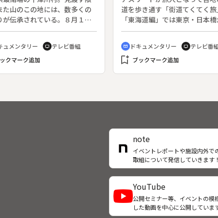
終〕 御油宿～三条
の聖地である。◆エルサレムの
また山のこの地には、数多くの
道を歩き通す「街道てくてく旅
街とその城壁
りが伝承されている。８月１４
「東海道編」では東京・日本橋
武蔵地区の廃校の校庭で行われ
京都・三条大橋まで５００キロ
踊りもその一つだ。中世以来の
場をめぐる徒歩の旅に、元サッ
キュメンタリー
テレビ番組
ドキュメンタリー
テレビ番
tv
cinematic_blur
tv
を誇るこの踊りは、扇を使うの
日本代表の岩本輝雄がチャレン
bookmark_add
徴。帰省した人々が、自分の扇
ックマーク追加
る。月～金曜の朝、各宿場町か
ブックマーク追加
に日付が変わるまで踊り明かす
中継をおこなった１１週間の総
、いつの時代も変わらない。今
編。（２００６年８月２１日～
珍しい唄と太鼓だけの素朴なス
２３日放送、全３回）◆第三回
ルの盆踊りの魅力を、日本舞踊
知県の御油宿から、ゴール・三
花柳錦之輔と女優・兵藤祐香が
橋までの“てくてく旅”。
。
note
イベントレポートや施設内外で
取組について発信していきます
YouTube
公開セミナー等、イベントの模
した動画を中心に公開していま