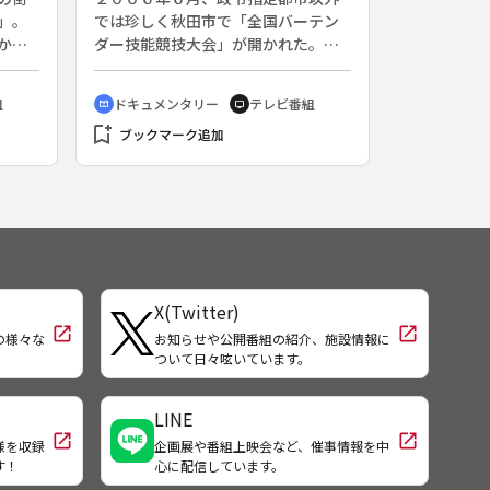
大橋
もの～
旧市
で「学校で学ぶ」ことになった日本
」。
では珍しく秋田市で「全国バーテン
の現状が見えてくる。
から
ダー技能競技大会」が開かれた。秋
、宿
田県のバーテンダー業界をリードし
カー
てきた黒坂明さんは、長年この大会
組
ドキュメンタリー
テレビ番組
cinematic_blur
tv
ジす
の誘致に尽力してきたが、大会開催
bookmark_add
ら生
８か月前に、夢半ばで亡くなった。
ブックマーク追加
集
黒坂さんは病床にあっても、最後ま
８月
で夢を売るバーテンダーで通した人
は愛
だった。黒坂さんの弟子である阿部
条大
琢彌さん（２３歳）は、黒坂さんが
命を懸けて誘致したこの大会で優勝
することが、亡き恩師への答である
と語る。阿部さんは客足の引いた時
X(Twitter)
間に練習を続け、新しく考案した
open_in_new
open_in_new
の様々な
お知らせや公開番組の紹介、施設情報に
「飛翔」という名のカクテルを手に
！
ついて日々呟いています。
大会に挑む。黒坂さんのカクテルに
懸けた熱い心と、阿部さんの大会へ
向かう気持ち、そして周囲の人たち
LINE
の応援や協力を織り交ぜて、黒坂さ
open_in_new
open_in_new
様を収録
企画展や番組上映会など、催事情報を中
んが遺したものを伝える。
す！
心に配信しています。