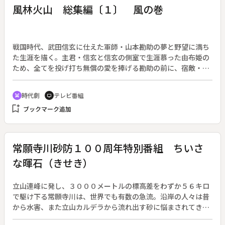
社に転勤になった父・近藤芳正と、中学３年生の息子・翔。翔
風林火山 総集編〔１〕 風の巻
は東京の中学校でひどいいじめに遭い、その過去を忘れようと
していた。二人は祖父母が暮らす父の実家に住み、翔は御器所
先生（モロ師岡）が担任の東桜中学校３年Ｃ組に転入した。人
間関係への怖れから新しい環境に馴染めない翔は、志賀先生
戦国時代、武田信玄に仕えた軍師・山本勘助の夢と野望に満ち
（浜丘麻矢）の美術の授業中に突然叫び出し、学校から逃走し
た生涯を描く。主君・信玄と信玄の側室で生涯慕った由布姫の
た。翔に一体何が起こったのか…。
ため、全てを投げ打ち無償の愛を捧げる勘助の前に、宿敵・上
杉謙信が立ちはだかる。ＮＨＫ大河ドラマ第４６作（２００７
年１月７日～１２月１６日放送、全５０回）の総集編（全４
時代劇
テレビ番組
swords
tv
回）。原作：井上靖。◆総集編・第一部「風の巻」。三河浪
bookmark_add
ブックマーク追加
人・山本勘助（内野聖陽）は、諸国武者修行中の浪人。甲斐で
村娘のミツ（貫地谷しほり）と出会い、恋に落ちる。しかし、
ミツが甲斐の国主・武田信虎（仲代達矢）によって射殺された
ことから、勘助は武田への復讐を生きる目的とするようにな
常願寺川砂防１００周年特別番組 ちいさ
る。一方、武田の嫡男・晴信（市川亀治郎）は、戦に明け暮れ
な暉石（きせき）
領国を省みない信虎への批判を強め、信虎を追放し家督を奪う
ことを決意する。
立山連峰に発し、３０００メートルの標高差をわずか５６キロ
で駆け下る常願寺川は、世界でも有数の急流。沿岸の人々は昔
から水害、また立山カルデラから流れ出す砂に悩まされてき
た。今も続く砂防工事の着工１００年を記念し、ドラマを軸に