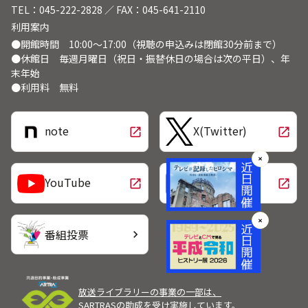
TEL：045-222-2828 ／ FAX：045-641-2110
利用案内
●開館時間 10:00～17:00（視聴の申込みは閉館30分前まで）
●休館日 毎週月曜日（祝日・振替休日の場合は次の平日）、年
末年始
●利用料 無料
note
X(Twitter)
open_in_new
open_in_new
✕
LINE
YouTube
open_in_new
open_in_new
✕
番組投票
chevron_right
放送ライブラリーの事業の一部は、
SARTRASの助成を受け実施しています。