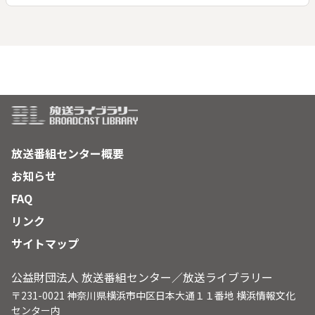
家族が大切にしているのは、日常から生まれる音楽。子供たち
が自然に口ずさめるメロディーや歌詞がちりばめられている。
一家はこの夏、初めて地元で新作を発表することにした。その
テーマは「家族」。
放送番組センター概要
お知らせ
FAQ
リンク
サイトマップ
公益財団法人 放送番組センター／放送ライブラリー
〒231-0021 神奈川県横浜市中区日本大通１１番地 横浜情報文化
センター内