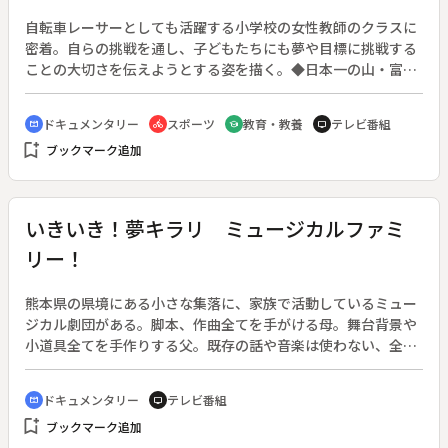
自転車レーサーとしても活躍する小学校の女性教師のクラスに
密着。自らの挑戦を通し、子どもたちにも夢や目標に挑戦する
ことの大切さを伝えようとする姿を描く。◆日本一の山・富士
山を自転車で駆け上がる「Ｍｔ．富士ヒルクライム」で前人未
到の３連覇を目指している矢沢先生。スランプに陥って落ち込
ドキュメンタリー
スポーツ
教育・教養
テレビ番組
cinematic_blur
directions_bike
school
tv
む先生を、クラスの児童が励ます。いよいよレース当日、子ど
bookmark_add
ブックマーク追加
もたちの大声援の中、果たして先生の３連覇はなるのか。
いきいき！夢キラリ ミュージカルファミ
リー！
熊本県の県境にある小さな集落に、家族で活動しているミュー
ジカル劇団がある。脚本、作曲全てを手がける母。舞台背景や
小道具全てを手作りする父。既存の話や音楽は使わない、全く
の手作り。そして出演するのは、２人の子供たちを含めた家族
全員だ。◆３年前にこの家族が越してきてから、地域の人たち
ドキュメンタリー
テレビ番組
cinematic_blur
tv
も音楽の楽しさを知るようになってきた。子供たちは小学校で
bookmark_add
ブックマーク追加
ミュージカルを作るようになり、ついには保護者までも…。◆