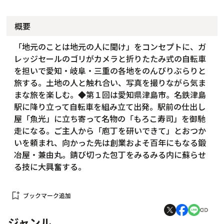
概要
「地元のことは地元の人に聞け」をコンセプトに、ガ
レッジセールのゴリがカメラと折りたたみ式の自転車
を担いで愛知・岐阜・三重の各地をのんびりぶらりと
旅する。土地の人と触れ合い、写真を撮りながら気ま
まな旅を楽しむ。◆第１回は愛知県津島市。名鉄津島
駅に降り立って自転車を組み立て出発。駅前の仕出し
屋「魚光」に立ち寄って名物の「もろこ寿司」を御馳
走になる。ご主人から「庖丁を研いできて」とおつか
いを頼まれ、向かった先は創業およそ百年にもなる鍛
冶屋・兼由丸。錆び切った包丁をみるみる内に蘇らせ
る技に大興奮する。
bookmark_add
ブックマーク追加
ジャンル