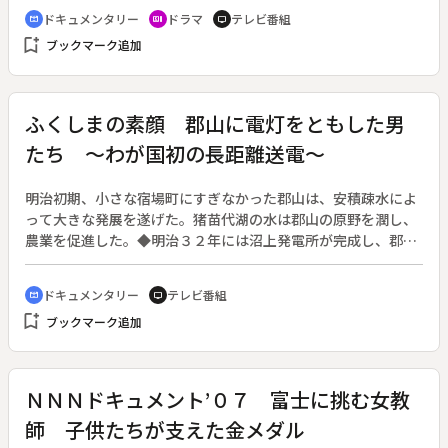
ドキュメントを織り交ぜて「砂防」とそれにかかわる「人間」
ドキュメンタリー
ドラマ
テレビ番組
cinematic_blur
recent_actors
tv
を描く。◆ささいなことで夫とケンカをした麻衣子は、祖母が
bookmark_add
ブックマーク追加
住む富山へとやってきた。前に訪れたのは１０年前、祖父の葬
儀のときだった。砂防工事に関わっていた祖父は普段家におら
ず、不精で無口だった記憶しかない。祖母はそんな麻衣子に、
祖父が書き残した「常願寺川砂防作業日誌」を手渡すのだっ
ふくしまの素顔 郡山に電灯をともした男
た。
たち ～わが国初の長距離送電～
明治初期、小さな宿場町にすぎなかった郡山は、安積疎水によ
って大きな発展を遂げた。猪苗代湖の水は郡山の原野を潤し、
農業を促進した。◆明治３２年には沼上発電所が完成し、郡山
まで約２３キロを高圧送電することに成功する。これは日本の
高圧長距離発電の草分けと言われた。この電力は工場の動力と
ドキュメンタリー
テレビ番組
cinematic_blur
tv
なり、また郡山に初めての電灯を灯すことになる。この電力を
bookmark_add
ブックマーク追加
求めてたくさんの資本が郡山に集まり、郡山の商工業は急速に
発展することになった。◆番組では、発電所を建設するのに情
熱を傾けた地元郡山の商人や工事に貢献した技師など、沼上発
電所建設に関わった人々を紹介しながら当時を振り返る。
ＮＮＮドキュメント’０７ 富士に挑む女教
師 子供たちが支えた金メダル