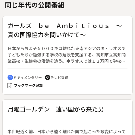
同じ年代の公開番組
ガールズ ｂｅ Ａｍｂｉｔｉｏｕｓ ～
真の国際協力を問いかけて～
日本からおよそ５０００キロ離れた東南アジアの国・ラオスで
子どもたちが勉強する学校の建設を支援する、高知市立高知商
業高校・生徒会の活動を追う。◆ラオスでは１２万円で学校が
建てられることを新聞で知った先輩たちが、１８年前からラオ
スを訪問し、子供達と交流して学校建設を支援してきた。商業
ドキュメンタリー
テレビ番組
cinematic_blur
tv
高校らしく“模擬株式会社”を作って資金を集め、ラオスで商品
bookmark_add
ブックマーク追加
を買い入れて販売。その利益が学校建設のための寄付金とな
る。春の合宿での企画会議、夏休みのラオス訪問、そして秋に
は地元商店街で商品を販売。生徒会のメンバーはぶつかりなが
らも目標を達成し、ラオスに新しい学校を建設することができ
月曜ゴールデン 遠い国から来た男
た。
半世紀近く前、日本から遠く離れた国で起こった政変によって