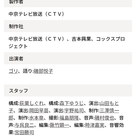
製作者
中京テレビ放送（ＣＴＶ）
制作社
中京テレビ放送（ＣＴＶ）、吉本興業、コックスプロ
ジェクト
出演者
ゴリ
、語り:
磯部悦子
スタッフ
構成:
荻巣しぐれ
、構成:
森下ゆうじ
、演出:
山田もと
子
、演出:
岡田早苗
、演出:
宇野祐司
、制作:
三澤慎一
郎
、制作:
水本章
、撮影:
福島朋隆
、音声:
磯村俊也
、音
声:
与呉良二
、編集:
鍬竹顕一
、編集:
時津嘉実
、音響効
果:
宮田勝司