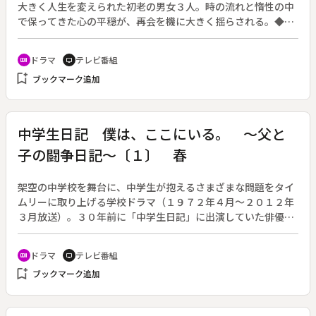
大きく人生を変えられた初老の男女３人。時の流れと惰性の中
で保ってきた心の平穏が、再会を機に大きく揺らされる。◆中
米、サン・ハイメに暮らす津山雄作は、４６年ぶりに日本の地
を踏んだ。亡き母の墓参と、かつての婚約者にもう一度会いた
ドラマ
テレビ番組
recent_actors
tv
いと願ってのことだった。婚約者・典子を日本に残した単身赴
bookmark_add
ブックマーク追加
任中に雄作は暴動に巻き込まれて投獄された。同期入社の岡野
卓己と典子は雄作を救おうと懸命に努力したが連絡さえとるこ
とができなかった。やがて典子と卓己が結婚したと聞いた雄作
は、以来日本のことは忘れようとしてきたのだった。
中学生日記 僕は、ここにいる。 ～父と
子の闘争日記～〔１〕 春
架空の中学校を舞台に、中学生が抱えるさまざまな問題をタイ
ムリーに取り上げる学校ドラマ（１９７２年４月～２０１２年
３月放送）。３０年前に「中学生日記」に出演していた俳優の
近藤芳正と、作家の重松清の共同企画により、受験を前に人生
について考え始める中学生と、彼と向き合うことで自分の人生
ドラマ
テレビ番組
recent_actors
tv
を振り返る父が、ぶつかりあいながらお互いを認め合うまでの
bookmark_add
ブックマーク追加
１年間を描く。（２００７年４月７日～２００８年３月８日放
送、全５回。第４回は前後編。）◆４月。一組の父子が東京か
ら名古屋に引っ越して来た。建設会社に勤め、故郷の名古屋支