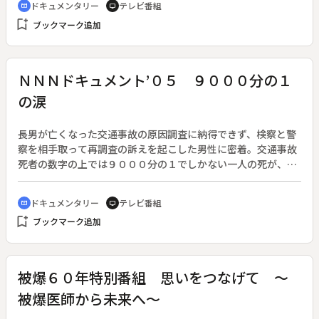
ドキュメンタリー
テレビ番組
cinematic_blur
tv
る。漁に生きる大橋兄弟の一年を追いながら、変わりゆく長良
bookmark_add
ブックマーク追加
川の姿を見つめる。
ＮＮＮドキュメント’０５ ９０００分の１
の涙
長男が亡くなった交通事故の原因調査に納得できず、検察と警
察を相手取って再調査の訴えを起こした男性に密着。交通事故
死者の数字の上では９０００分の１でしかない一人の死が、遺
族にとっては全てであることを訴える。◆事故はバイクとバス
の衝突。警察はバイクが速度を出しすぎてカーブを曲がりきれ
ドキュメンタリー
テレビ番組
cinematic_blur
tv
ず、衝突したとして死亡した長男を道路交通法違反で書類送検
bookmark_add
ブックマーク追加
した。事故後に自宅に来たバスの運転手は「バイクに併走して
いた乗用車があった」と語ったが、その車が事故に関係してい
るかの調査もせずに捜査は終結した。
被爆６０年特別番組 思いをつなげて ～
被爆医師から未来へ～