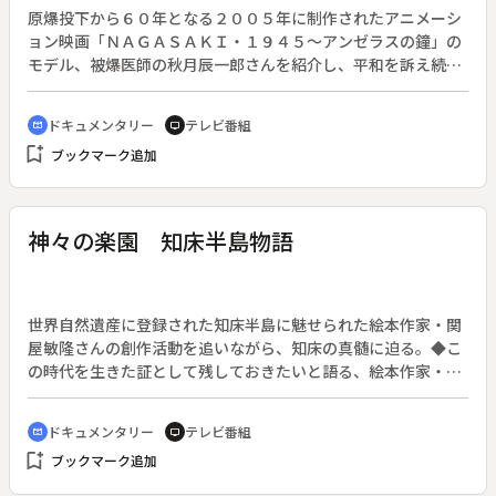
原爆投下から６０年となる２００５年に制作されたアニメーシ
ョン映画「ＮＡＧＡＳＡＫＩ・１９４５～アンゼラスの鐘」の
モデル、被爆医師の秋月辰一郎さんを紹介し、平和を訴え続け
る強い思いを伝える。◆爆心地から１４００メートルで被爆し
た秋月さんは、医師として被爆者の治療に当る一方、永年に渡
ドキュメンタリー
テレビ番組
cinematic_blur
tv
り被爆者の証言の収集を行ってきた。しかし１０年前に持病の
bookmark_add
ブックマーク追加
喘息の発作で倒れて意識不明となり、妻・すが子さんの献身的
な看護が続けられている。彼の「核兵器を無くしたい」という
強い思いは、思想を超えて被爆二世や若い世代へ受け継がれて
いく。
神々の楽園 知床半島物語
世界自然遺産に登録された知床半島に魅せられた絵本作家・関
屋敏隆さんの創作活動を追いながら、知床の真髄に迫る。◆こ
の時代を生きた証として残しておきたいと語る、絵本作家・関
谷敏隆さんは、６０歳の節目の年に一年がかりで知床に通う。
完成した絵本のタイトルは「楽園」。知床を愛した森繁久弥さ
ドキュメンタリー
テレビ番組
cinematic_blur
tv
んが口ずさむ「知床旅情」。知床を歌い続けるシャンソン歌
bookmark_add
ブックマーク追加
手・加藤登紀子さんが語る、奇跡のような命のつながり。美し
い自然、豊かな恵み、人々の暮らし、そして明るい未来。新し