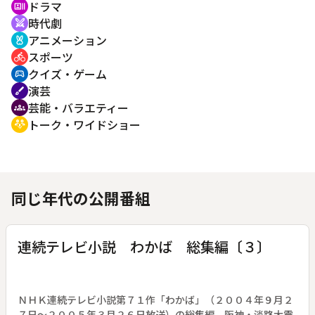
ドラマ
recent_actors
時代劇
swords
アニメーション
cruelty_free
スポーツ
directions_bike
クイズ・ゲーム
sports_esports
演芸
brush
芸能・バラエティー
groups
トーク・ワイドショー
adaptive_audio_mic
同じ年代の公開番組
連続テレビ小説 わかば 総集編〔３〕
ＮＨＫ連続テレビ小説第７１作「わかば」（２００４年９月２
７日～２００５年３月２６日放送）の総集編。阪神・淡路大震