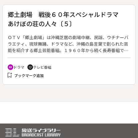
い絵本を作るためのアクティブな活動をはじめた関屋さんの情
熱と、絵本に込められた未来への熱いメッセージを伝える。
郷土劇場 戦後６０年スペシャルドラマ
あけぼの荘の人々〔５〕
ＯＴＶ「郷土劇場」は沖縄芝居の劇場中継、民謡、ウチナーバ
ラエティ、琉球舞踊、ドラマなど、沖縄の島言葉で創られた芸
能を紹介する郷土芸能番組。１９６０年から続く長寿番組で、
「あけぼの荘の人々」は沖縄県南部の奥武島（おうじま）の民
宿・あけぼの荘を舞台にしたホームドラマ。◆フリーカメラマ
ドラマ
テレビ番組
recent_actors
tv
ンの康彦は、がんで病床にある父親から沖縄戦の悲劇と、その
bookmark_add
ブックマーク追加
なかでの淡いロマンスを聞かされる。仕事も家庭も行き詰って
いた康彦は、父の思い出の地・沖縄本島南部にある奥武島を訪
れる。そこで知り合った島の漁師たちと酒を酌み交わし、ひょ
んなことから「あけぼの荘」に泊まることになるのだった。