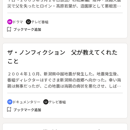
災で父を失ったヒロイン・高原若葉が、造園家として悪戦苦闘
しながらも、震災で傷ついた家族の心の「再生」を目指す姿
を、若葉の母の故郷・宮崎と、復興していく神戸の街を舞台に
ドラマ
テレビ番組
recent_actors
tv
描く。テーマは「街と家族の再生」。作：尾西兼一。（全４
bookmark_add
ブックマーク追加
回）◆総集編・第３回。正月で帰省した若葉（原田夏希）に、
弟の光（崎本大海）はパティシエになるために神戸へ行きたい
と告げる。１月１７日が過ぎ、かつて自宅があった空き地を訪
れる若葉。しかし、いまだ神戸に足を踏み入れることができな
ザ・ノンフィクション 父が教えてくれた
い母・詩子（田中裕子）の心の傷は癒えていなかった。ある
こと
日、嵐のなか出かけていった雅也（姜暢雄）が戻らず、万が一
のことを思ってひどく取り乱す若葉は、自分の中にもまだ傷が
あることを知る。そして結婚を申し込まれ、承諾するのだっ
２００４年１０月、新潟県中越地震が発生した。地震発生後、
た。
番組ディレクターはすぐさま新潟県の故郷へ向かった。幸い両
親は無事だったが、この地震は両親の病状を悪化させ、しばら
くした後、父親は亡くなった。番組ディレクターは地震取材の
一環としてカメラを回し始めたが、父親の最期までを記録する
ドキュメンタリー
テレビ番組
cinematic_blur
tv
ことになった。父親は極度の病院嫌いで、余命半年と宣告を受
bookmark_add
ブックマーク追加
けながらも、頑なに入院しようとしなかった。母親と番組ディ
レクターはそんな父親の想いを尊重し、自宅で最期まで看取る
ことにした。カメラを両親に向ける中、父親の大工業を継ぐこ
とをせず、映像制作の世界に入った番組ディレクターは、両親