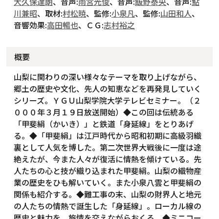
大久保達朗
、音声:
雨宮光俊
、音声:
飯野泰央
、音声:
鮎
川兼昭
、取材:
村松暁
、監修:
小泉凡
、監修:
山田和人
、
音響効果:
高田暢也
、ＣＧ:
志村裕之
概要
山梨に関わりの深い様々なテーマを取り上げながら、
郷土の歴史や文化、先人の知恵などを再発見していく
シリーズ。ＹＧＵ山梨学院大学テレビセミナー。（２
０００年３月１９日放送開始）◆この回は伝統ある
「甲斐絹（かいき）」と鉄道「身延線」をとりあげ
る。◆「甲斐絹」は江戸時代から昭和初期に高級羽織
裏として人気を博した。第二次世界大戦後に一度は途
絶えたが、今また人々が復活に情熱を傾けている。先
人たちの心と技が織り込まれた甲斐絹。山梨の織物産
業の歴史をひも解いていく。また小泉八雲と甲斐絹の
関係も紹介する。◆難工事の末、山梨の財界人と地元
の人たちの情熱で誕生した「身延線」。ローカル線の
歴史と魅力を、旅情を交えながらおくる。◆ミニコー