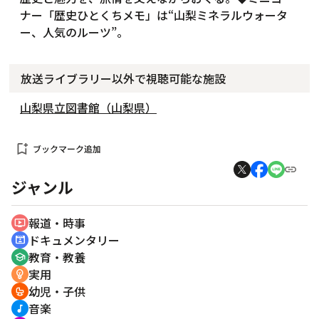
ナー「歴史ひとくちメモ」は“山梨ミネラルウォータ
ー、人気のルーツ”。
放送ライブラリー以外で視聴可能な施設
山梨県立図書館（山梨県）
bookmark_add
ブックマーク追加
ジャンル
報道・時事
ondemand_video
ドキュメンタリー
cinematic_blur
教育・教養
school
実用
emoji_objects
幼児・子供
crib
音楽
music_note