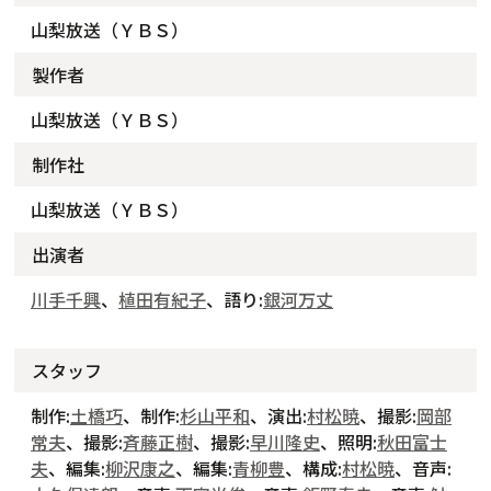
山梨放送（ＹＢＳ）
製作者
山梨放送（ＹＢＳ）
制作社
山梨放送（ＹＢＳ）
出演者
川手千興
、
植田有紀子
、語り:
銀河万丈
スタッフ
制作:
土橋巧
、制作:
杉山平和
、演出:
村松暁
、撮影:
岡部
常夫
、撮影:
斉藤正樹
、撮影:
早川隆史
、照明:
秋田富士
夫
、編集:
柳沢康之
、編集:
青柳豊
、構成:
村松暁
、音声: