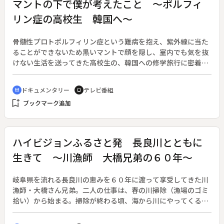
マントの下で僕が考えたこと ～ポルフィ
に対する様々な想いを巡らせていた。そして最期の時を迎え、
リン症の高校生 韓国へ～
番組ディレクターは父親が伝えたかったことに気付き始めるの
だった。
骨髄性プロトポルフィリン症という難病を抱え、紫外線に当た
ることができないため黒いマントで顔を隠し、室内でも気を抜
けない生活を送ってきた高校生の、韓国への修学旅行に密着。
彼が感じたことや、周囲に支えられながらの旅の様子を伝え
る。◆本人も家族も、入学当初から修学旅行は諦めていたが、
ドキュメンタリー
テレビ番組
cinematic_blur
tv
周囲の全面的な協力で実現できることになった。この先の人生
bookmark_add
ブックマーク追加
で、一人でいろいろな状況に対応するための予行演習ともいえ
る旅行。この病気のことを多くの人に知ってもらうことが、彼
の人生に大きな意味を持つ。
ハイビジョンふるさと発 長良川とともに
生きて ～川漁師 大橋兄弟の６０年～
岐阜県を流れる長良川の恵みを６０年に渡って享受してきた川
漁師・大橋さん兄弟。二人の仕事は、春の川掃除（漁場のゴミ
拾い）から始まる。掃除が終わる頃、海から川にやってくるの
がサツキマス。かつて長良川は毎年千匹ほどの漁獲を兄弟にも
らたした。ところが河口堰の運用後、年々漁獲は減ってきてい