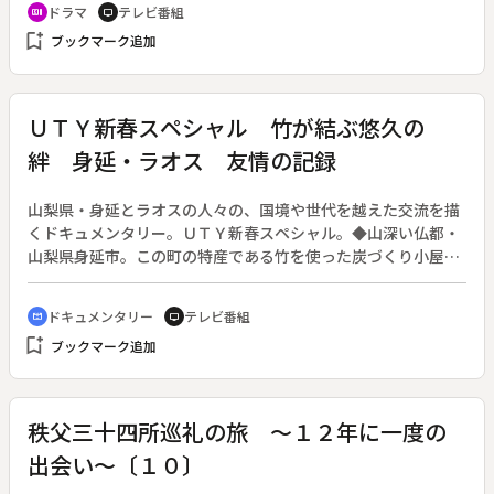
ドラマ
テレビ番組
recent_actors
tv
れた運命の出会いだった。その後も偶然が重なり、木里子は陽
bookmark_add
ブックマーク追加
春に惹かれていくが、彼女には白血病の陰が忍び寄っていた。
木里子の病気を知り、病院を見舞ううちに陽春も木里子を愛す
るようになるが、結婚を許されない修行僧の身である。木里子
に骨髄移植が必要になったとき、陽春は木里子への愛を全うす
ＵＴＹ新春スペシャル 竹が結ぶ悠久の
るため、ある決意をする。
絆 身延・ラオス 友情の記録
山梨県・身延とラオスの人々の、国境や世代を越えた交流を描
くドキュメンタリー。ＵＴＹ新春スペシャル。◆山深い仏都・
山梨県身延市。この町の特産である竹を使った炭づくり小屋を
ラオスの大使が訪ねたことから、物語は始まった。仏教国で竹
林が多いという共通点を持つラオス。しかし、人々の暮らしは
ドキュメンタリー
テレビ番組
cinematic_blur
tv
日本と大きく異なり、日々の水汲みに追われ、小学校に通えな
bookmark_add
ブックマーク追加
い子供もいる。大使との出会いから３年、身延の人たちがラオ
スに渡る。小学校への井戸掘りの援助、竹炭づくりの指導、そ
して日本の小学校からのメッセージ。山の中の小さな町とアジ
アの小さな国の温かな交流を伝える。
秩父三十四所巡礼の旅 ～１２年に一度の
出会い～〔１０〕