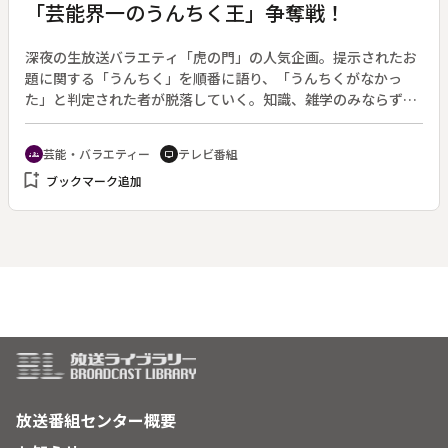
「芸能界一のうんちく王」争奪戦！
深夜の生放送バラエティ「虎の門」の人気企画。提示されたお
題に関する「うんちく」を順番に語り、「うんちくがなかっ
た」と判定された者が脱落していく。知識、雑学のみならず、
聞き手をうならせる説得力ある話術も必要とされる、緊張感あ
ふれるトークバトル。◆この回は、初代「芸能界一のうんちく
芸能・バラエティー
テレビ番組
groups
tv
王」伊集院光と挑戦者・山田五郎、吉田照美、上田晋也の４人
bookmark_add
ブックマーク追加
が対決する。司会：いとうせいこう、解説：勝俣州和。
放送番組センター概要