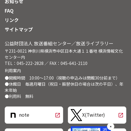
お知らせ
FAQ
リンク
サイトマップ
公益財団法人 放送番組センター／放送ライブラリー
〒231-0021 神奈川県横浜市中区日本大通１１番地 横浜情報文化
センター内
TEL：045-222-2828 ／ FAX：045-641-2110
利用案内
●開館時間 10:00～17:00（視聴の申込みは閉館30分前まで）
●休館日 毎週月曜日（祝日・振替休日の場合は次の平日）、年
末年始
●利用料 無料
note
X(Twitter)
open_in_new
open_in_new
✕