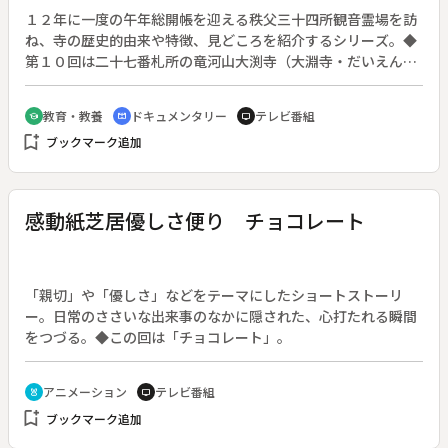
１２年に一度の午年総開帳を迎える秩父三十四所観音霊場を訪
ね、寺の歴史的由来や特徴、見どころを紹介するシリーズ。◆
第１０回は二十七番札所の竜河山大渕寺（大淵寺・だいえん
じ）、二十八番札所の石龍山橋立堂（はしだてどう）、二十九
番札所の笹戸山長泉院（ちょうせんいん）を訪ねる。
教育・教養
ドキュメンタリー
テレビ番組
school
cinematic_blur
tv
bookmark_add
ブックマーク追加
感動紙芝居優しさ便り チョコレート
「親切」や「優しさ」などをテーマにしたショートストーリ
ー。日常のささいな出来事のなかに隠された、心打たれる瞬間
をつづる。◆この回は「チョコレート」。
アニメーション
テレビ番組
cruelty_free
tv
bookmark_add
ブックマーク追加