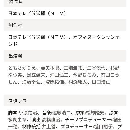
製作者
日本テレビ放送網（ＮＴＶ）
制作社
日本テレビ放送網（ＮＴＶ）、オフィス・クレッシェ
ンド
出演者
ともさかりえ
、
妻夫木聡
、
三浦圭祐
、
三谷悦代
、
杉野
なつ美
、
足立建夫
、
沖田弘二
、
今野ひろみ
、
前田こう
しん
、
海藤幸弘
、
澄原佑佳
、
村瀬継太
、
田口浩正
スタッフ
脚本:
小原信治
、音楽:
遠藤浩二
、原案:
松塚隆史
、原案:
多胡由章
、演出:
高橋直治
、チーフプロデューサー:
増田
一穂
、制作統括:
井上健
、プロデューサー:
櫨山裕子
、プ