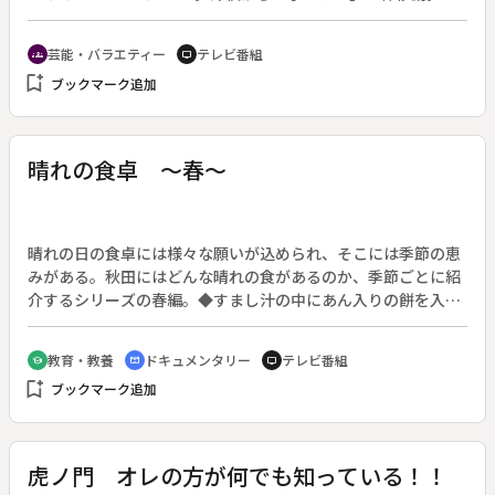
（２００２年１０月２３日～２００６年１２月２０日放送）
◆「ゴリエ」新シリーズは「ワンナイ結婚マニュアル・フィア
芸能・バラエティー
テレビ番組
groups
tv
ンセはチカラずくで守るべし」。デュオユニット「くず」は
bookmark_add
ブックマーク追加
「生きてることってすばらしい」を披露する。
晴れの食卓 ～春～
晴れの日の食卓には様々な願いが込められ、そこには季節の恵
みがある。秋田にはどんな晴れの食があるのか、季節ごとに紹
介するシリーズの春編。◆すまし汁の中にあん入りの餅を入れ
た「けいらん」、田植えを祝う「さなぶり料理」、様々な願い
を込めた「ご祝儀料理」などを紹介する。
教育・教養
ドキュメンタリー
テレビ番組
school
cinematic_blur
tv
bookmark_add
ブックマーク追加
虎ノ門 オレの方が何でも知っている！！