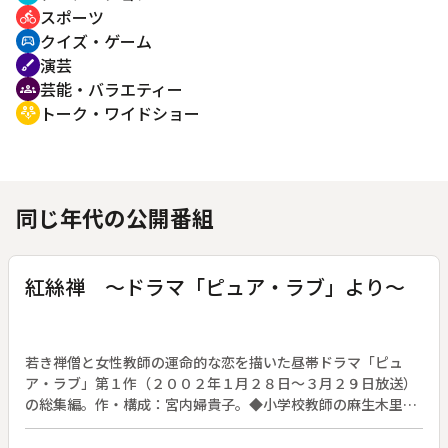
スポーツ
directions_bike
クイズ・ゲーム
sports_esports
演芸
brush
芸能・バラエティー
groups
トーク・ワイドショー
adaptive_audio_mic
同じ年代の公開番組
紅絲禅 ～ドラマ「ピュア・ラブ」より～
若き禅僧と女性教師の運命的な恋を描いた昼帯ドラマ「ピュ
ア・ラブ」第１作（２００２年１月２８日～３月２９日放送）
の総集編。作・構成：宮内婦貴子。◆小学校教師の麻生木里子
（小田茜）はある日、通勤途中に自転車で転んだところを、修
行僧の遠宮陽春（猪野学）に助けられた。それは赤い糸で結ば