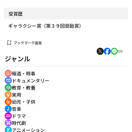
受賞歴
ギャラクシー賞（第３９回奨励賞）
bookmark_add
ブックマーク追加
ジャンル
報道・時事
ondemand_video
ドキュメンタリー
cinematic_blur
教育・教養
school
実用
emoji_objects
幼児・子供
crib
音楽
music_note
ドラマ
recent_actors
時代劇
swords
アニメーション
cruelty_free