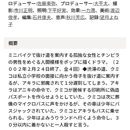
ロデューサー:
佐藤東弥
、プロデューサー:
大平太
、撮
影:
市川正明
、照明:
下平好実
、効果:
一力潤
、美術:
渡辺
俊孝
、編集:
石井康夫
、音声:
秋川芳広
、記録:
望月よね
子
概要
ミニバイクで抜け道を案内する孤独な女性とチンピラ
の男性をめぐる人間模様をポップに描くドラマ。（２
００２年２月２４日終了、全４回）◆渋滞の道、クミ
コは私立小学校の面接に向かう母子を抜け道に案内す
るが、アキラに邪魔されて１分遅刻してしまう。アキ
ラはアニキの命令で、クミコが居候する印刷所に偽造
パスポートを作らせようとしていた。クミコは次に葬
儀のマイクロバスに声をかけるが、その車は少年にバ
スジャックされていた。クミコとアキラもバスに乗せ
られる。少年はよみうりランドへ行くよう命令し、３
０分以内に着かないと一人殺すと言う。