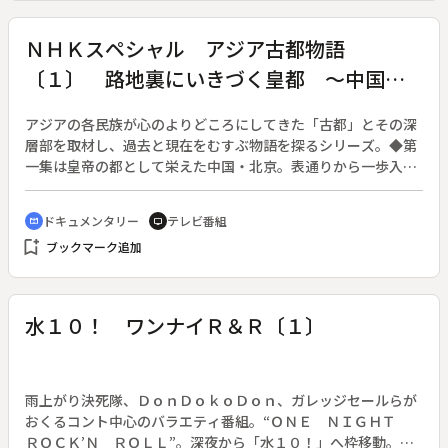
ＮＨＫスペシャル アジア古都物語
〔１〕 路地裏にいきづく皇都 ～中国・
北京～
アジアの各民族が心のよりどころにしてきた「古都」とその深
層部を取材し、過去と現在をむすぶ物語を探るシリーズ。◆第
一集は皇帝の都として栄えた中国・北京。表通りから一歩入る
と「胡同（フートン）」と呼ばれる路地裏が入り組み、紫禁城
を幾重にも取り囲む。歴代皇帝も愛好したコオロギ相撲「闘
ドキュメンタリー
テレビ番組
cinematic_blur
tv
蟋」、西太后も好物だったという「豆汁」の行商など、王朝時
bookmark_add
ブックマーク追加
代からの伝統や文化が今も息づいている。しかし、２００８年
のオリンピックに向けて北京では大規模な開発が進められ、胡
同も一部の保存地区を除いて取り壊されることになった。開発
に揺れながらも古都の営みを愛し、誇る人々がたくましく生き
水１０！ ワンナイＲ＆Ｒ〔１〕
る姿を描く。
雨上がり決死隊、ＤｏｎＤｏｋｏＤｏｎ、ガレッジセールらが
おくるコント中心のバラエティ番組。“ＯＮＥ ＮＩＧＨＴ
ＲＯＣＫ’Ｎ ＲＯＬＬ”。深夜から「水１０！」へ枠移動。