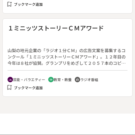
bookmark_add
ブックマーク追加
ック氏との対話を通して、加藤典洋さんと戦後日本の「ねじ
れ」をたどる。語りは、女優で日本舞踊家の藤間爽子。
１ミニッツストーリーＣＭアワード
山梨の地元企業の「ラジオ１分ＣＭ」の広告文案を募集するコ
ンクール「１ミニッツストーリーＣＭアワード」。１２年目の
今年は８社が協賛。グランプリをめざして２０５７本のコピー
が寄せられた。このコンクールでは応募されたコピーのみで審
査を行うが、最終審査にノミネートされた８本（協賛各社１本
芸能・バラエティー
教育・教養
ラジオ番組
groups
school
radio
ずつ）は、放送用にナレーションや音楽をつけて紹介する。１
bookmark_add
ブックマーク追加
分という長いラジオＣＭ（通常は２０秒）の中にどんなストー
リーが込められているのか。イマジネーションがかき立てられ
る作品が揃った。