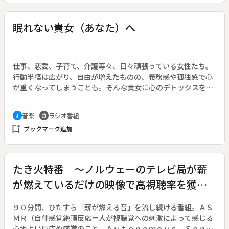
年前に同校で学んだ二人の児童が訓練を通じて次第に言語を獲
得していく過程や二人の現在の暮らしを紹介する。一方、それ
眠れない貴女（あなた）へ
ら貴重な資料をデジタル化して後世に残そうと動き出す現代の
研究者や盲学校の関係者を取材。世界でも唯一とされる資料の
保存・公開の重要性を訴える。
仕事、恋愛、子育て、介護等々、日々頑張っている女性たち。
行動半径は広がり、自由が増えたものの、義務感や孤独感で心
が重くなってしまうことも。そんな貴女に心のデトックスを。
リスナーからのメッセージを紹介しながら、人間味豊かなパー
ソナリティが心に優しいおしゃべりや音楽を届ける。（２０１
音楽
ラジオ番組
music_note
radio
３年４月７日放送開始）◆放送３００回目の今回は、「帽子」
bookmark_add
ブックマーク追加
にまつわるリスナーからのエピソードを紹介する。また、渡部
豪太をゲストに迎え、男の本音に迫る。
たき火特番 ～ノルウェーのテレビ局が薪
が燃えているだけの映像で高視聴率を獲得
したので、たき火の音だけを流すラジオを
９０分間、ひたすら「薪が燃える音」を流し続ける番組。ＡＳ
やってみた～
ＭＲ（自律感覚絶頂反応＝人が視聴覚への刺激によって感じる
心地よい反応や感覚のこと。Ａｕｔｏｎｏｍｏｕｓ Ｓｅｎｓ