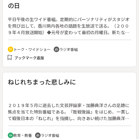
の日
平日午後の生ワイド番組。定期的にパーソナリティがスタジオ
を飛び出して、香川県内各地の話題を生放送で送る。（２００
９年４月放送開始）◆元号が変わって最初の月曜日。新たな時
代を作っていくという意味もこめて、「つくる」をテーマに、
これからの時代を担う大学生の活動に焦点を当てる。スタジオ
トーク・ワイドショー
ラジオ番組
adaptive_audio_mic
radio
ゲストには、地元の香川大学で地域マネジメントを学ぶ学生を
bookmark_add
ブックマーク追加
招き、東かがわ市の魅力や、それを満喫してもらえるようなツ
アープランをつくるまでの苦労を伝える。また、メインパーソ
ナリティー采野友啓の実弟、南日本放送の采野吉洋アナがパー
ソナリティーを務める『城山スズメ』のスタジオと電話でつな
ねじれちまった悲しみに
ぐ「電話でボンジョルノ」のコーナーでも、両県でそれぞれ
「カダイ」と呼ばれている香川大学・鹿児島大学でどのような
研究活動が行われているのかを紹介。鹿児島では焼酎、香川で
は希少糖という両大学が誇る研究を通して、次世代への期待や
２０１９年５月に逝去した文芸評論家・加藤典洋さんの足跡に
希望を再確認する。
焦点を当てた特別番組である。『敗戦後論』をはじめ、一貫し
て戦後日本の「ねじれ」を指摘し、向きあい続けた加藤典洋さ
ん。その足跡を小説家・小川哲が、加藤さんと同学年の研究者
で、２０１９年４月の東京大学入学式の祝辞も話題となった社
教育・教養
ラジオ番組
school
radio
会学者の上野千鶴子氏や、日本文学研究家のマイケル・エメリ