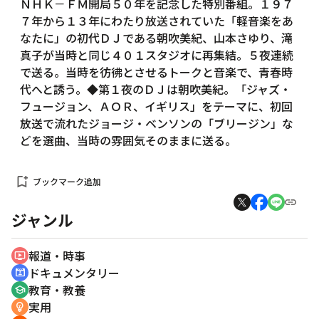
ＮＨＫ－ＦＭ開局５０年を記念した特別番組。１９７
７年から１３年にわたり放送されていた「軽音楽をあ
なたに」の初代ＤＪである朝吹美紀、山本さゆり、滝
真子が当時と同じ４０１スタジオに再集結。５夜連続
で送る。当時を彷彿とさせるトークと音楽で、青春時
代へと誘う。◆第１夜のＤＪは朝吹美紀。「ジャズ・
フュージョン、ＡＯＲ、イギリス」をテーマに、初回
放送で流れたジョージ・ベンソンの「ブリージン」な
どを選曲、当時の雰囲気そのままに送る。
bookmark_add
ブックマーク追加
ジャンル
報道・時事
ondemand_video
ドキュメンタリー
cinematic_blur
教育・教養
school
実用
emoji_objects