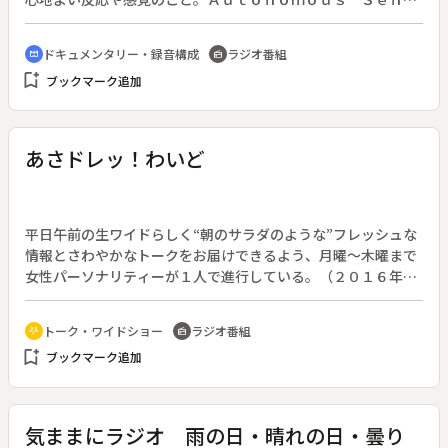
ｏｒｙ Ｍｅｒｉｄｉａｎ Ｒｅｓｐｏｎｓｅ）を利用し、ま
るで聴いている人のすぐ近くでたき火が燃やされているかのよ
ドキュメンタリー・録音構成
ラジオ番組
cinematic_blur
radio
うな感覚を味わえる。◆この番組の手本は、２０１３年２月１
bookmark_add
ブックマーク追加
５日にノルウェー放送協会が放送したテレビ番組「スローテレ
ビ ～薪の夕べ～」である。全１２時間にわたる番組のうち、
後半８時間は暖炉の薪が燃える様子を映し続けた。
あさドレッ！わいど
平日午前の生ワイドらしく“朝のサラダのような”フレッシュな
情報とさわやかなトークをお届けできるよう、月曜～木曜まで
女性パーソナリティーが１人で進行している。（２０１６年４
月放送開始）◆４月１０日は、「四万十（しまんと）の日」。
日本最後の清流・四万十川を大切にしようという記念日にちな
トーク・ワイドショー
ラジオ番組
adaptive_audio_mic
radio
み、この日のメッセージテーマは「川の思い出」。主な内容は
bookmark_add
ブックマーク追加
次のとおり。高知県こども詩集『やまもも』は、小学生が詩を
朗読するコーナー。この日は、小学４年生の作品を紹介する。
「クイズで土佐弁」コーナーのルールは簡単。土佐ことばを共
通語に直すだけ。単語から文章まで、３問を出題する。
気ままにラジオ 雨の日・晴れの日・曇り