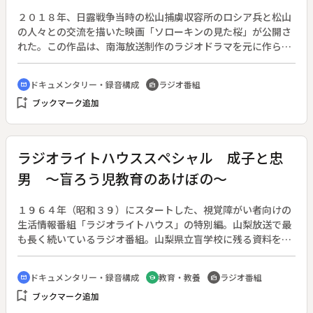
２０１８年、日露戦争当時の松山捕虜収容所のロシア兵と松山
の人々との交流を描いた映画「ソローキンの見た桜」が公開さ
れた。この作品は、南海放送制作のラジオドラマを元に作られ
た。一方、ロシアの日本人捕虜収容所は、どのようなところだ
ったのか。「ロシア民謡」に乗せてつづるラジオ紀行。◆１９
ドキュメンタリー・録音構成
ラジオ番組
cinematic_blur
radio
０４年（明治３７）、愛媛県松山市に日本で初めての「松山捕
bookmark_add
ブックマーク追加
虜収容所」が設けられた。ハーグ陸戦条約を順守しようとした
日本政府は、ロシア兵捕虜を非常に人道的に扱った。松山で亡
くなった捕虜のために「ロシア兵墓地」が設けられ、現在も市
民や地元学生が清掃活動を続けている。一方、日本人捕虜はど
ラジオライトハウススペシャル 成子と忠
うなったのだろうか。作家・才神時雄の著書『メドヴェージ村
男 ～盲ろう児教育のあけぼの～
の日本人墓標』には、日露戦争当時ロシア・ノブゴロド州メド
ヴェージ村に「日本人捕虜収容所」があったこと、そして５４
年前、松山の女性がメドヴェージ村を訪ねたことなどが記載さ
１９６４年（昭和３９）にスタートした、視覚障がい者向けの
れている。さらにメドヴェージ村の日本人捕虜の歴史を２０年
生活情報番組「ラジオライトハウス」の特別編。山梨放送で最
以上にわたり調査している愛媛出身のロシア文学研究者がいる
も長く続いているラジオ番組。山梨県立盲学校に残る資料をも
こともわかった。２０１８年から日露交流年がスタートし、
とに、日本の盲ろう児教育の足跡をたどる。◆見えない、聞こ
様々な分野で新しい交流と関係づくりが始まった。
えない、話せないという三重苦を抱える「盲ろう児」。日本の
ドキュメンタリー・録音構成
教育・教養
ラジオ番組
cinematic_blur
school
radio
盲ろう児教育は、戦後まもなく山梨県立盲学校で始まった。同
bookmark_add
ブックマーク追加
校には教師や寮母の日記、手作りの教材、発声訓練の音声記録
など、２０００点以上の資料が残されている。番組では、７０