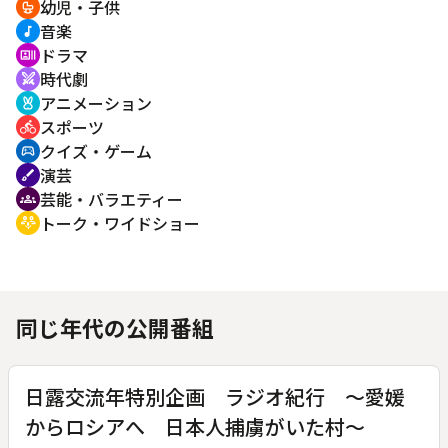
幼児・子供
crib
音楽
music_note
ドラマ
recent_actors
時代劇
swords
アニメーション
cruelty_free
スポーツ
directions_bike
クイズ・ゲーム
sports_esports
演芸
brush
芸能・バラエティー
groups
トーク・ワイドショー
adaptive_audio_mic
同じ年代の公開番組
日露交流年特別企画 ラジオ紀行 ～愛媛
からロシアへ 日本人捕虜がいた村～