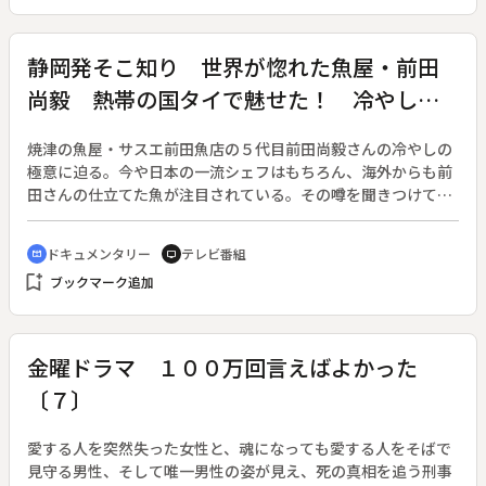
できるのだ。母屋からわずか２００メートル離れた場所への墓
参りも一人では難しくなり、浴槽の深い自宅の風呂には入浴で
きなくなった。それでも哲代さんは鼻歌まじりに暮らしてい
静岡発そこ知り 世界が惚れた魚屋・前田
る。お世話になっていることに感謝する一方で、「情けない」
尚毅 熱帯の国タイで魅せた！ 冷やしの
とこぼしつつも、幼い頃からの思い出を胸に堂々と老いてい
く。一人ぼっちで生きることとは全く違う、一人暮らしの哲代
極意
さんの姿を追った。
焼津の魚屋・サスエ前田魚店の５代目前田尚毅さんの冷やしの
極意に迫る。今や日本の一流シェフはもちろん、海外からも前
田さんの仕立てた魚が注目されている。その噂を聞きつけて、
２０１９年、タイのシェフや料理関係者が焼津に来て魚に関す
る基礎を学んだ。あれから３年、タイの食品関係会社から前田
ドキュメンタリー
テレビ番組
cinematic_blur
tv
さんが仕立てた魚をレストランで使いたいと熱望され、魚を送
bookmark_add
ブックマーク追加
ることが決まった。そこで２０２２年１２月、前田さんはタイ
に出向き、完成したばかりの加工場を見学。前田さんが今回タ
イで一番伝えたかった事、それは「魚の冷やし方」。熱帯の
国・タイで魚をもっとおいしく食べてほしいと、誰でも簡単に
金曜ドラマ １００万回言えばよかった
すぐできる冷やし方を伝授した。さらに、タイに送った金目鯛
〔７〕
は思わず驚くような日数が経過していた。こだわりの究極の
「冷やし」を実践すれば、世界中どこでも魚を送ることができ
るのか。焼津の魚屋の初挑戦に独占密着した。
愛する人を突然失った女性と、魂になっても愛する人をそばで
見守る男性、そして唯一男性の姿が見え、死の真相を追う刑事