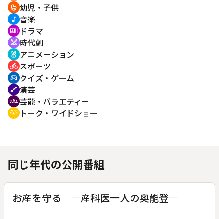
幼児・子供
crib
音楽
music_note
ドラマ
recent_actors
時代劇
swords
アニメーション
cruelty_free
スポーツ
directions_bike
クイズ・ゲーム
sports_esports
演芸
brush
芸能・バラエティー
groups
トーク・ワイドショー
adaptive_audio_mic
同じ年代の公開番組
お産を守る ―産科医一人の奥能登―