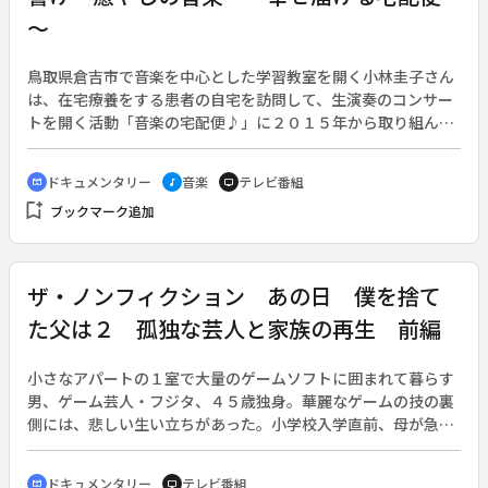
ー格・ひこにゃんさんも難病を患い、長期入院をすることにな
～
る。踊ることが体力的に厳しくなり、体中の痛みと闘いなが
ら、全身全霊をかけて踊る愛美さん。その姿を応援することが
きっかけとなり、ファミリーのように強い絆で結ばれている
鳥取県倉吉市で音楽を中心とした学習教室を開く小林圭子さん
「星組」やスーさんの存在はまた、愛美さんの支えとなってい
は、在宅療養をする患者の自宅を訪問して、生演奏のコンサー
た。「星組」中心メンバーたちの支えを失い、踊り続ける気力
トを開く活動「音楽の宅配便♪」に２０１５年から取り組んで
も体力も消え失せ、ついに「引退」をも意識し始めた、デビュ
いる。小林さんが活動を始めたきっかけは、先天性の心臓病と
ー３３周年を迎えた最高齢のストリッパーは、どんな決断を下
闘う長男を看病する最中、歌で元気になる難病の子どもたちを
ドキュメンタリー
音楽
テレビ番組
cinematic_blur
music_note
tv
すのか。
目の当たりにしたことだ。障害者と楽しむ音楽教室の開催など
bookmark_add
ブックマーク追加
を経て、「音楽の宅配便♪」の活動を始めた。依頼者から受け
取るのはワンコイン、５００円のみで、そのほかの資金は賛同
者からの支援で成り立っている。コンサートで演奏をするの
は、趣旨に賛同する、国内外で活躍するアーティストたち。患
ザ・ノンフィクション あの日 僕を捨て
者や家族のリクエストにこたえる形で曲を披露する。演奏中に
た父は２ 孤独な芸人と家族の再生 前編
は普段では考えられない反応を患者が見せることもあるとい
う。非日常の感動を届けるコンサートは、依頼者だけでなく、
その家族、そして演奏する側にも幸福感を与える。支え合うこ
小さなアパートの１室で大量のゲームソフトに囲まれて暮らす
との大切さを教えてくれる取り組みの３年間を追った。
男、ゲーム芸人・フジタ、４５歳独身。華麗なゲームの技の裏
側には、悲しい生い立ちがあった。小学校入学直前、母が急死
し、父と二人きりで暮らすことになったが、父はフジタの同級
生の母親と恋仲になり、家に帰ってこなくなった。小学２年生
ドキュメンタリー
テレビ番組
cinematic_blur
tv