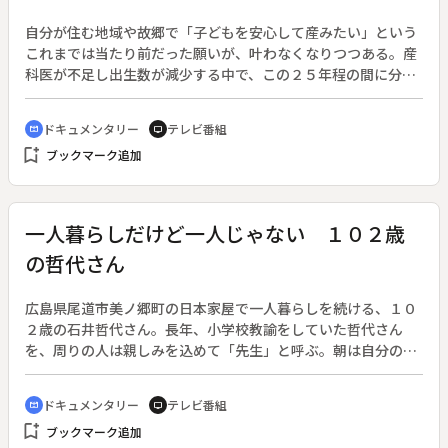
自分が住む地域や故郷で「子どもを安心して産みたい」という
これまでは当たり前だった願いが、叶わなくなりつつある。産
科医が不足し出生数が減少する中で、この２５年程の間に分娩
を取り扱う医療機関は全国で半減。分娩施設がない地域に住む
妊婦たちは、定期健診での通院やお産のため、長距離の移動を
ドキュメンタリー
テレビ番組
cinematic_blur
tv
強いられている。奥能登２市２町（輪島市・珠洲市・穴水町・
bookmark_add
ブックマーク追加
能登町）には数年前まで常勤の産科医が３人いたが、産科医の
退職や分娩の取り止めが相次ぎ、現在、産科医はたった１人だ
けとなった。その病院で２０２１年６月、産科医が重篤な合併
症を見逃し「早産」と判断した妊婦の容態が急変。新生児は重
一人暮らしだけど一人じゃない １０２歳
症仮死の状態で産まれ、翌朝搬送先の病院で死亡した。医療ミ
の哲代さん
スが原因とされるこの事故をきっかけに、県は周産期医療の体
制強化に向けて「赤ちゃん協議会」を設置して議論を始めた。
奥能登のお産を、医療機関や地域連携等を通じて見つめ、転換
広島県尾道市美ノ郷町の日本家屋で一人暮らしを続ける、１０
期を迎えた石川の周産期医療の今を考える。
２歳の石井哲代さん。長年、小学校教諭をしていた哲代さん
を、周りの人は親しみを込めて「先生」と呼ぶ。朝は自分の畑
で採れた野菜入りの味噌汁を飲み、昼間はシニアカーで大正琴
の集いに参加していると聞くと、元気いっぱいの田舎暮らしの
ドキュメンタリー
テレビ番組
cinematic_blur
tv
ようだが、寄る年波には勝てない。毎日の夕食も週に何度かの
bookmark_add
ブックマーク追加
買い物も、近くに住む姪たちが車で付き添ってくれるからこそ