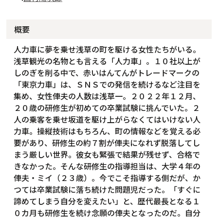
概要
人力車に夢を乗せ浅草の町を駆ける女性たちがいる。
浅草観光の名物とも言える「人力車」。１０社以上が
しのぎを削る中で、赤いはんてんがトレードマークの
「東京力車」は、ＳＮＳでの発信を続けるなど注目を
集め、女性俥夫の人数は浅草一。２０２２年１２月、
２０歳の研修生が初めての卒業試験に挑んでいた。２
人の乗客を乗せ坂道を駆け上がらなくてはいけない人
力車。操縦技術はもちろん、町の情報などを覚える必
要があり、研修生の約７割が俥夫になれず脱落してし
まう厳しい世界。彼女も緊張で結果が残せず、合格で
きなかった。そんな研修生の指導担当は、大学４年の
俥夫・ミイ（２３歳）。今でこそ指導する側だが、か
つては卒業試験に落ち続けた問題児だった。「すぐに
諦めてしまう自分を変えたい」と、歴代最長となる１
０カ月も研修生を続け念願の俥夫となったのだ。自分