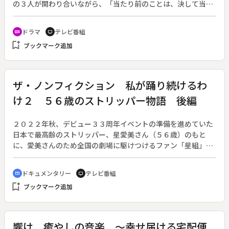
の３人が関わり合いながら、「当たり前のことは、決して当た
り前ではない」「その当たり前がどんなに愛おしくかけがえの
ないものか」を改めて訴えかける。脚本：安達奈緒子（２０２
ドラマ
テレビ番組
recent_actors
tv
３年１月１３日～３月１７日放送、全１０回）◆第７回。莉桜
bookmark_add
ブックマーク追加
（香里奈）を車に乗せた人物が直木（佐藤健）を殺した犯人な
のではと、悠依（井上真央）は憤りをあらわにしていた。一
方、突然倒れた譲（松山ケンイチ）は検査の結果、偽性脳腫瘍
の可能性があると告げられていた。頭痛だと楽観視していた譲
ザ・ノンフィクション 私が踊り続けるわ
だが、叶恵（平岩紙）から、直木とこれ以上一緒にいると命を
け２ ５６歳のストリッパー物語 後編
削られると忠告される。そんな中、莉桜の車に忍び込んだ直木
は、莉桜の居場所やそこで見聞きしたことを譲に伝える。譲は
直木の証言をもとに単独で捜査に乗りだす。さらに、幽霊の弥
２０２２年秋、デビュー３３周年イベントの準備を進めていた
生（菊地凛子）が現れ、譲にある頼み事をするのだった。
日本で最高齢のストリッパー、星愛美さん（５６歳）のもと
に、愛美さんのため全国の劇場に駆けつけるファン「星組」の
中心メンバーであるスーさんが、この世を去ったという知らせ
が届いた。がんと診断され余命宣告を受けながらも、痛みに耐
ドキュメンタリー
テレビ番組
cinematic_blur
tv
え、各地へ応援に駆けつけてくれていたスーさんと音信不通と
bookmark_add
ブックマーク追加
なっていた。生きている限りは愛美さんの舞台を見続けたいと
いうスーさんの思いに応えようと、愛美さんも必死に踊り続け
てきた。だからこそ、３３周年イベントは絶対にスーさんに見
にきてほしいと思っていた愛美さん。さらに「星組」のリーダ
響け 癒やしの音楽 ～幸せ届ける宅配便