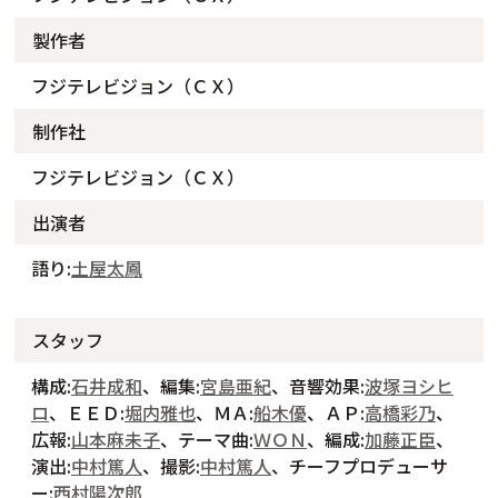
製作者
フジテレビジョン（ＣＸ）
制作社
フジテレビジョン（ＣＸ）
出演者
語り:
土屋太鳳
スタッフ
構成:
石井成和
、編集:
宮島亜紀
、音響効果:
波塚ヨシヒ
ロ
、ＥＥＤ:
堀内雅也
、ＭＡ:
船木優
、ＡＰ:
高橋彩乃
、
広報:
山本麻未子
、テーマ曲:
ＷＯＮ
、編成:
加藤正臣
、
演出:
中村篤人
、撮影:
中村篤人
、チーフプロデューサ
ー:
西村陽次郎