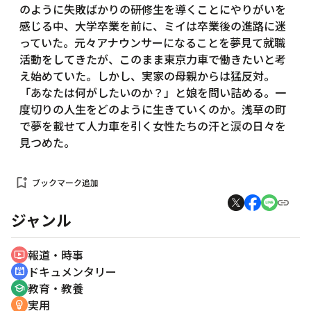
のように失敗ばかりの研修生を導くことにやりがいを
感じる中、大学卒業を前に、ミイは卒業後の進路に迷
っていた。元々アナウンサーになることを夢見て就職
活動をしてきたが、このまま東京力車で働きたいと考
え始めていた。しかし、実家の母親からは猛反対。
「あなたは何がしたいのか？」と娘を問い詰める。一
度切りの人生をどのように生きていくのか。浅草の町
で夢を載せて人力車を引く女性たちの汗と涙の日々を
見つめた。
bookmark_add
ブックマーク追加
ジャンル
報道・時事
ondemand_video
ドキュメンタリー
cinematic_blur
教育・教養
school
実用
emoji_objects