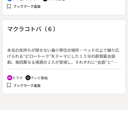
で始まった孤独な暮らし。自分をこんな目に遭わせる父を憎
bookmark_add
ブックマーク追加
み、その苦しさと寂しさを紛らすために、フジタはゲームに没
頭した。父が家を出ていって約３５年、長年の怒りをぶつけた
いフジタだったが、父は「認知症」を発症する。そして２０２
３年１月、フジタは自分を捨てた父と同居することを決めた。
マクラコトバ〔６〕
問題は認知症だけではない。すでに８０歳を超えた父は、足腰
も弱り、夜中のトイレに立つのも一苦労。さらに、フジタを悩
ませたのは、父の異常なまでのお金への執着だった。思うよう
に動かない体にも関わらず、「内縁の妻」にお金を渡そうと、
本当の気持ちが隠せない最小単位の場所・ベッドの上で繰り広
目を離した隙にひとりで出掛けてしまう。そんな中、フジタの
げられる“ピロートーク”をテーマにした１５分の超個室会話
元に父が「救急車で運ばれた」と連絡が入る。３０年以上も絶
劇。毎回異なる境遇の２人が登場し、それぞれに“会話”と“心
縁状態だった父親と息子の同居生活。フジタはそこで初めて父
の声”を展開する。（２０２３年３月２１日～２８日放送、全
の思いを知ることになる。
８回）◆第６回「間違った２人」（脚本：ニシオカ・ト・ニー
ドラマ
テレビ番組
recent_actors
tv
ル）。アラフォー主婦の真由美（さとう珠緒）と、パート先の
bookmark_add
ブックマーク追加
アラサー係長・西川（足立英）のワンナイト不倫。女としての
価値や夫婦の夜事情に悩む、立場が違う２人。それぞれの過ち
の先は。