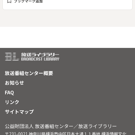
bookmark_add
ブックマーク追加
験した地元放送局として、過去の取材テープを１本ずつ見直
し、世に出せていない映像をすくい上げ、３０年目の記録とし
てまとめた。記者たちが残した映像や音をできるだけカットせ
ず、当時の空気感や時間の流れをよりリアルに伝える。さら
に、災害を体験した人たちを、当時の映像や資料をもとに探し
出し、話を聞いた。大切な家族を亡くした人、九死に一生を得
た人、濁流のなか救助活動にあたった人などの声を織り交ぜな
がら、次世代に向けて災害の恐ろしさをありのままに伝える。
放送番組センター概要
お知らせ
FAQ
リンク
サイトマップ
公益財団法人 放送番組センター／放送ライブラリー
〒231-0021 神奈川県横浜市中区日本大通１１番地 横浜情報文化