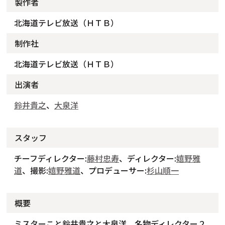
製作者
北海道テレビ放送（ＨＴＢ）
制作社
北海道テレビ放送（ＨＴＢ）
出演者
鈴井貴之
、
大泉洋
スタッフ
チーフディレクター:
藤村忠寿
、ディレクター:
嬉野雅
道
、撮影:
嬉野雅道
、プロデューサー:
杉山順一
概要
ミスターこと鈴井貴之と大泉洋、名物ディレクター２