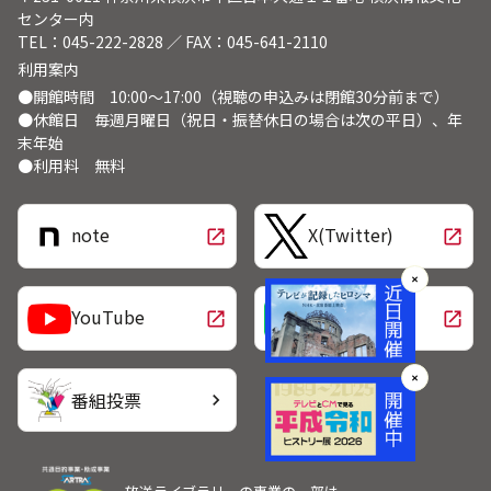
センター内
TEL：045-222-2828 ／ FAX：045-641-2110
利用案内
●開館時間 10:00～17:00（視聴の申込みは閉館30分前まで）
●休館日 毎週月曜日（祝日・振替休日の場合は次の平日）、年
末年始
●利用料 無料
note
X(Twitter)
open_in_new
open_in_new
✕
LINE
YouTube
open_in_new
open_in_new
✕
番組投票
chevron_right