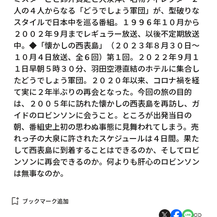
人の４人からなる「どうでしょう軍団」が、型破りな
スタイルで日本中を巡る番組。１９９６年１０月から
２００２年９月までレギュラー放送、以後不定期放送
中。◆「懐かしの西表島」（２０２３年８月３０日～
１０月４日放送、全６回）第１回。２０２２年９月１
１日早朝５時３０分、羽田空港直結のホテルに集合し
たどうでしょう軍団。２０２０年以来、コロナ禍を経
て実に２年半ぶりの再会となった。今回の旅の目的
は、２００５年に訪れた懐かしの西表島を再訪し、ガ
イドのロビンソンに会うこと。ところが出発当日の
朝、番組史上初の思わぬ事態に見舞われてしまう。売
れっ子の大泉に許されたスケジュールは４日間。果た
して西表島に到着することはできるのか、そしてロビ
ンソンに再会できるのか。何よりも肝心のロビンソン
は無事なのか。
bookmark_add
ブックマーク追加