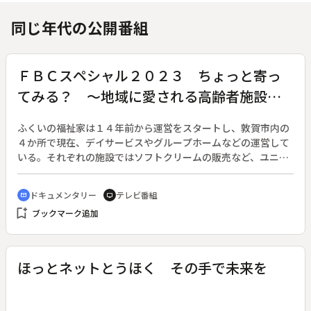
同じ年代の公開番組
ＦＢＣスペシャル２０２３ ちょっと寄っ
てみる？ ～地域に愛される高齢者施設づ
くり～
ふくいの福祉家は１４年前から運営をスタートし、敦賀市内の
４か所で現在、デイサービスやグループホームなどの運営して
いる。それぞれの施設ではソフトクリームの販売など、ユニー
クな取り組みを行っている。これらは施設の利用者はもちろ
ん、地域に住む子どもたちや住民が利用できる場にもなり、定
ドキュメンタリー
テレビ番組
cinematic_blur
tv
期的にイベントも開催されている。また、職員にとっても居心
bookmark_add
ブックマーク追加
地が良い環境づくりに力を入れていて、今年度は４人の高卒職
員が採用されるなど、若い世代も魅力を感じてこの施設で働い
ている。番組ではこうした地域や若い世代にも愛される施設づ
くりに取り組む西野理事長の思いのほか、職員や利用者の目線
ほっとネットとうほく その手で未来を
でこれからの福祉や介護の在り方を紹介する。