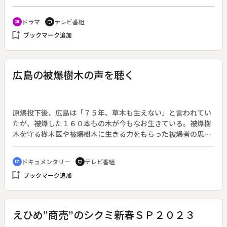
雄大（片岡千之助）は、地味で友達も少なく、学校生活もパッ
としない。ある日、遅くまでブラブラしていたところ、酔っ払
ドラマ
テレビ番組
recent_actors
tv
った洋食店の主人・桑原猛（的場浩司）とぶつかり、猛は足を
bookmark_add
ブックマーク追加
怪我してしまう。雄大は買い出しや掃除を手伝いに洋食店に通
いだす。ある日、雄大の高校のうどん部が、「家庭科室が工事
で使えないので、部活動をさせてほしい」と猛に頼みに来た。
彼らは、地元グルメ「吉田のうどん」を作ったり、うどん店を
広島の被爆樹木の声を聴く
出したり、ＰＲ誌を作ったりと、本格的な活動をしており、雄
大と猛は圧倒される。雄大は、部長のくるみ（藤嶋花音）が少
し気になるが、彼女は生真面目でビジネス志向、そして辛口。
皆も優秀すぎるので、うどん部に誘われても入る気にはなれな
原爆投下後、広島は「７５年、草木も生えない」と言われてい
い。アツく燃えるうどん部に比べて、モヤッとした雄大。そん
たが、被爆した１６０本もの木が今もなお生きている。被爆樹
な雄大を、猛は優しく見守る。
木を守る樹木医や被爆樹木に生きる力をもらった被爆者の思
い、そして未来につなぐ活動を取材した。第１章「現在～木を
守る樹木医」では、長年被爆樹木の治療に携わる樹木医・堀口
ドキュメンタリー
テレビ番組
cinematic_blur
tv
さんの活動を追い、ソメイヨシノの治療や、被爆樹木を巡るツ
bookmark_add
ブックマーク追加
アーに密着した。第２章は「過去～木に力をもらう被爆者」と
して、被爆樹木について唯一証言できる被爆者の北川さんが、
被爆体験とともに緑の力についても語った。第３章「未来～木
に新たな命をつなぐ人たち」では、被爆樹木を使ったアート
えひめ”商売”のシクミ新春ＳＰ２０２３
や、枯れた木をパンフルートという楽器に再生させる活動など