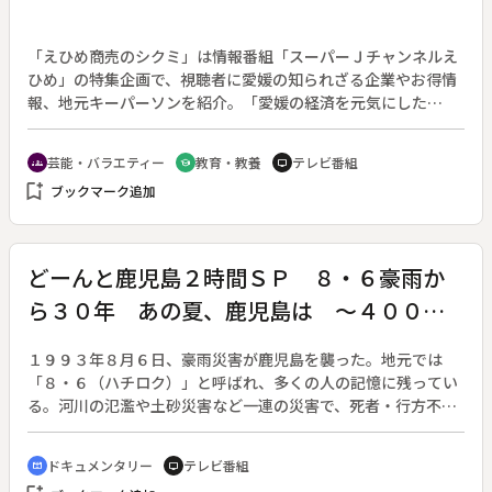
を取材した。さらに、補助金を活用した広島県による被爆樹木
保護の取り組みも紹介する。ウクライナ侵攻が続く中、希望の
物語を広島から届ける。
「えひめ商売のシクミ」は情報番組「スーパーＪチャンネルえ
ひめ」の特集企画で、視聴者に愛媛の知られざる企業やお得情
報、地元キーパーソンを紹介。「愛媛の経済を元気にした
い！」という思いを胸に大沢アナが愛媛の「商売」の世界を徹
底取材するコーナー。その正月特番の第２作。◆今回は出演者
芸能・バラエティー
教育・教養
テレビ番組
groups
school
tv
が一堂に会し「愛媛の今と未来」を語る。多くのメディアで活
bookmark_add
ブックマーク追加
躍しつつ、自身の経験を生かして政治、経済、教育など様々な
切り口で講演会を行う傍ら、地元北海道で「地域活性化」にも
取り組んでいる杉村太蔵さんが再び参戦。愛媛を拠点に県外、
世界へと可能性を広げている注目の経営者らと熱いトークを展
どーんと鹿児島２時間ＳＰ ８・６豪雨か
開するほか、前回の特番での共演がきっかけでスタートした杉
ら３０年 あの夏、鹿児島は ～４００本
村太蔵×マルトモの「コラボ商品開発プロジェクト」から誕生
した商品について、開発秘話も交えて紹介する。
の取材テープから～
１９９３年８月６日、豪雨災害が鹿児島を襲った。地元では
「８・６（ハチロク）」と呼ばれ、多くの人の記憶に残ってい
る。河川の氾濫や土砂災害など一連の災害で、死者・行方不明
者は４９人に上り、市街地を中心に住宅など１万３０００戸が
浸水被害を受けた。しかし、災害から長い年月が経ち、当時を
ドキュメンタリー
テレビ番組
cinematic_blur
tv
知らない世代も増えている。そこで、局舎が浸水して被災を経