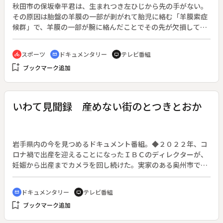
秋田市の保坂幸平君は、生まれつき左ひじから先の手がない。
その原因は胎盤の羊膜の一部が剥がれて胎児に絡む「羊膜索症
候群」で、羊膜の一部が腕に絡んだことでその先が欠損して生
まれたのだ。最初は戸惑った両親だが、自分の身体に堂々とし
てほしいと願いながら幸平君を育ててきた。ある日幸平君は、
スポーツ
ドキュメンタリー
テレビ番組
directions_bike
cinematic_blur
tv
「ぼくの左手はいつ生えてくるの？」と母に聞いたことがあっ
bookmark_add
ブックマーク追加
たが、「残念だけど生えてこない。でも幸ちゃんはきっとなん
でも出来るから大丈夫、大丈夫」と包み隠すことなく伝え、励
ました。以降、幸平君はサッカー、水泳、筋電義手の装着など
たくさんの挑戦をしてきた。そして小学校高学年で出会ったパ
いわて見聞録 産めない街のとつきとおか
ラ水泳で身体に合った泳ぎを教わってタイムが伸び、全国大会
へ挑むこととなった。新たな夢を胸に未来へ向かう幸平君の姿
を伝える。
岩手県内の今を見つめるドキュメント番組。◆２０２２年、コ
ロナ禍で出産を迎えることになったＩＢＣのディレクターが、
妊娠から出産までカメラを回し続けた。実家のある奥州市では
分娩施設は閉鎖し、３０キロ近く離れた隣町での出産を決意す
るが、妊婦検診、突発的な体調の変化など、不安が付きまと
ドキュメンタリー
テレビ番組
cinematic_blur
tv
う。医療現場、看護や福祉、行政ができることは何か、出産を
bookmark_add
ブックマーク追加
経験した人々への取材やインタビューを通して、周産期医療の
現状を伝える。