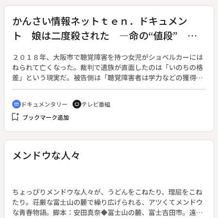
かんさい情報ネットｔｅｎ．ドキュメン
ト 娘は二度殺された ―命の“値段” 賠
償金の闇―
２０１８年、大阪市で聴覚障害を持つ女児がショベルカーには
ねられて亡くなった。裁判で遺族が直面したのは「いのちの格
差」という現実だ。被告側は「聴覚障害者は学力などの獲得が
難しい」として、賠償額は労働者の平均賃金の約６割が妥当と
主張している。健常者と同様の生活ができるようにと、女児の
ドキュメンタリー
テレビ番組
cinematic_blur
tv
教育に熱心に取り組んできた両親は「娘を２度殺された」と憤
bookmark_add
ブックマーク追加
る。事故にあわなければ将来得られるはずであった収入、いわ
ゆる「逸失利益」は、性別や学歴、職業によっても差がつけら
れており、決して障害者だけの問題ではない。あらゆる差別の
撲滅が叫ばれる社会の中で、司法の世界でなぜこうした差別が
メンドウな人々
許されるのか。裁判を通じて司法、命のあり方を考える。◆解
説副音声あり
ちょっぴりメンドウな人々が、うどんをこねたり、理屈をこね
たり。荘厳な富士山の麓で繰り広げられる、アツくてメンドウ
な青春物語。脚本：安田真奈◆富士山の麓、富士吉田市。遠山