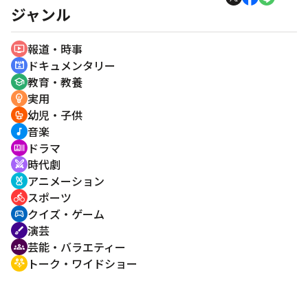
ジャンル
報道・時事
ondemand_video
ドキュメンタリー
cinematic_blur
教育・教養
school
実用
emoji_objects
幼児・子供
crib
音楽
music_note
ドラマ
recent_actors
時代劇
swords
アニメーション
cruelty_free
スポーツ
directions_bike
クイズ・ゲーム
sports_esports
演芸
brush
芸能・バラエティー
groups
トーク・ワイドショー
adaptive_audio_mic