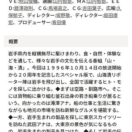
ＶＥ:
秋山俊輔
、選曲:
山内智臣
、ＭＡ:
山内智臣
、ＥＥ
Ｄ:
舘澤政則
、ＣＧ:
馬場直之
、ＣＧ:
吉田葉子
、広報:
久
保郁子
、ディレクター:
坂野敬
、ディレクター:
庭田康
宏
、プロデューサー:
青田優
概要
岩手県内を縦横無尽に駆けまわり、食・自然・体験な
どを通して、様々な岩手の文化を伝える番組「山・
海・漬」。今回は１９９６年１０月１４日の放送開始
から２０周年を記念したスペシャル版で、山海漬リポ
ーター陣は岩手を飛び出し、全国で活躍するヒト・モ
ノを探しに出かける。◆まずは空路・釧路市へ。そこ
には貨物船に乗り組む釜石出身の若き船乗りが居ると
いう。向かったのは滝澤アナ。船の仕事と生活に驚き
ながらも地元の市場を訪ね新鮮なグルメを堪能する。
◆一方、岩手生まれの製品を探しに東京スカイツリー
を訪ねた武田アナは、大東京の景色が気になるもの
の、岩手生まれの製品を見つけた。◆そして岩手の伝