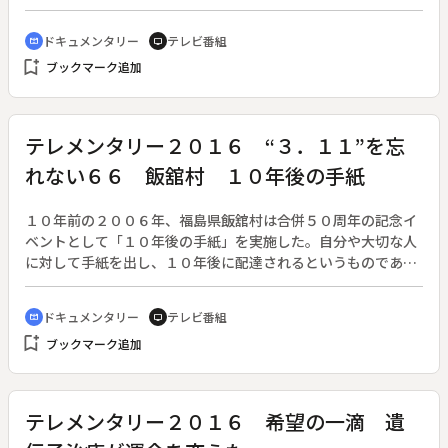
と言われるが、米政府は３８年間、その存在を認めなかった。
取材班はアメリカに向かい、遺族に「母国が開発した原爆で命
ドキュメンタリー
テレビ番組
cinematic_blur
tv
を落としたことをどう思うか」と問いかけるが、遺族は今も複
bookmark_add
ブックマーク追加
雑な心情を抱えていた。また、遺族たちは、広島の人々が焼け
野原に墓標を建て、米兵を手厚く葬って慰霊してきたことを知
らされる。一方、広告会社に勤めるバリーさんは、被爆米兵の
存在に衝撃を受け、被爆米兵の遺族や関係者へのインタビュー
テレメンタリー２０１６ “３．１１”を忘
を行ってきた。原爆投下国と被爆地、その狭間で命を落とした
れない６６ 飯舘村 １０年後の手紙
米兵の存在。彼が作るドキュメンタリー映画は、二つの国でど
う受け止められるのか。
１０年前の２００６年、福島県飯舘村は合併５０周年の記念イ
ベントとして「１０年後の手紙」を実施した。自分や大切な人
に対して手紙を出し、１０年後に配達されるというものであ
る。１０年前は豊かな自然に囲まれ、稲作や畜産をして生活し
ていた村の人たちは、２０１１年の福島第一原発の事故で生活
ドキュメンタリー
テレビ番組
cinematic_blur
tv
が激変。全村避難となり、村民は散り散りになった。この１０
bookmark_add
ブックマーク追加
年間で村民の生活はどのように変わり、１０年前の自分や家族
から届く手紙には何がしたためられているのか。１０年後の生
活を誰も予想できなかったであろう２００６年の村民の声が、
今届く。
テレメンタリー２０１６ 希望の一滴 遺