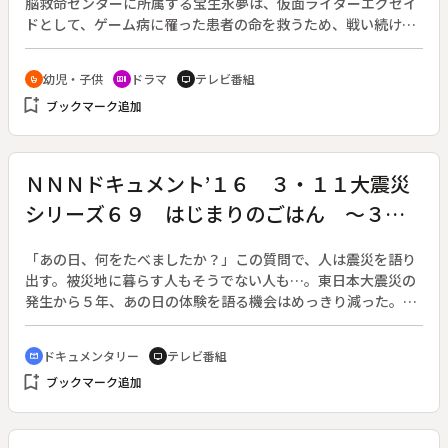
脳救命センターに所属する宝生永夢は、仮面ライダーエグゼイ
ドとして、ゲーム病に罹った患者の命を救うため、戦い続け
る。平成仮面ライダーシリーズの第１８作。原作：石ノ森章太
郎。（２０１６年１０月２日～２０１７年８月２７日放送、全
幼児・子供
ドラマ
テレビ番組
crib
recent_actors
tv
４５回）◆第１回。西暦２０００年、人体に寄生し、成長する
bookmark_add
ブックマーク追加
ことで怪人を生み出すゲーム病を発症させる新種のコンピュー
タウイルス・バグスターウイルスが誕生した。事態を重く見た
衛生省は、人知れずこの脅威と戦う組織「ＣＲ（電脳救命セン
ター）」を設立。ＣＲのエージェント、仮野明日那（松田る
ＮＮＮドキュメント’１６ ３・１１大震災
か）はバグスターを倒すことのできる仮面ライダーの適合者を
シリーズ６９ はじまりのごはん ～３．
探していた。一方、人の命を救いたいと医者の道を選び、聖都
大学附属病院で小児科に勤務する宝生永夢（飯島寛騎）は、
１１ 写真と付箋～
日々研修医として奮闘していた。ある日、永夢は、担当する患
「あの日、何をたべましたか？」この質問で、人は震災を語り
者にバグスターウイルスを発見するが、院長命令により担当を
出す。被災地に暮らす人もそうでない人も…。東日本大震災の
外されてしまう。しかし、遂にゲーム病が発症し、患者の体は
発生から５年、あの日の体験を語る機会はめっきり減った。時
乗っ取られようとしていた。永夢はバグスターウイルスを治療
の経過によって共感は薄れ、震災は風化していく。番組では、
するため、「ゲームドライバー」を使い、仮面ライダーエグゼ
震災直後に撮影された“生活写真”の展示イベントを取材。来場
ドキュメンタリー
テレビ番組
cinematic_blur
tv
イドに変身する。明日那が探していた仮面ライダーの適合者は
者は写真を見て蘇る自らの体験、戒め、感謝の言葉を付箋にし
bookmark_add
永夢だったのだ。
ブックマーク追加
たため、残した。「はじまりのごはん」は、誰もが“自分ご
と”として震災に向き合うことができる装置だった。