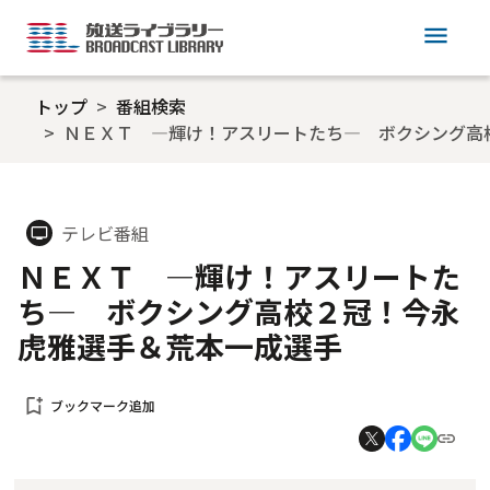
menu
トップ
番組検索
ＮＥＸＴ ―輝け！アスリートたち― ボクシング高
テレビ番組
tv
ＮＥＸＴ ―輝け！アスリートた
ち― ボクシング高校２冠！今永
虎雅選手＆荒本一成選手
bookmark_add
ブックマーク追加