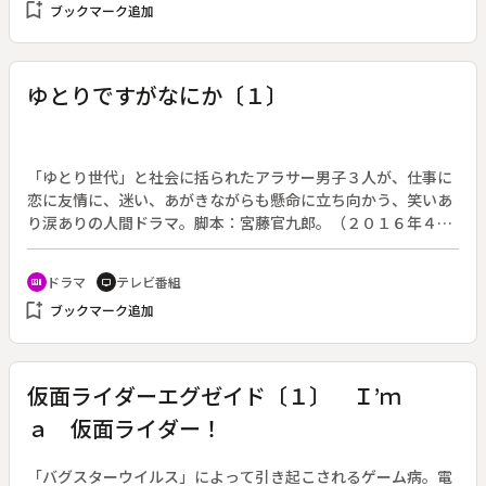
bookmark_add
ブックマーク追加
の激減で、ニッポンの産業界を深刻な人材難が襲う。その解決
策として、外国人労働者を活用すべきとの声が高まっている。
多くの中小企業が、労働力確保のために、外国人を“技能実習
生”として雇い入れ、急場をしのいでいるのだが、最長で３年
ゆとりですがなにか〔１〕
しか働くことの出来ない“技能実習生”では、その場しのぎの対
策にしかなっていない。加えて実習生による不法残留や失踪な
ど、様々な“制度の歪み”も生まれているという。◆人材難に苦
しむ岐阜の美濃焼工場に、実習生としてやってきた２人のベト
「ゆとり世代」と社会に括られたアラサー男子３人が、仕事に
ナム人の若者を通して、ニッポンの外国人労働者受け入れ制度
恋に友情に、迷い、あがきながらも懸命に立ち向かう、笑いあ
のあり方を考える。
り涙ありの人間ドラマ。脚本：宮藤官九郎。（２０１６年４月
１７日～６月１９日放送、全１０回）◆第１回。食品会社に勤
める坂間正和（岡田将生）は、“ゆとり第一世代”の２９歳。成
ドラマ
テレビ番組
recent_actors
tv
績不振で居酒屋「鳥の民」へ出向を命じられ、さらに入社２年
bookmark_add
ブックマーク追加
目の後輩・山岸ひろむ（太賀）のゆとりっぷりにモヤモヤし、
レンタルおじさん・麻生厳（吉田鋼太郎）に相談する。すると
次の相談者として同い年の小学校教師・山路一豊（松坂桃李）
が現れる。お互いの悩みを打ち明け合い意気投合する二人。さ
仮面ライダーエグゼイド〔１〕 Ｉ’ｍ
らにそこに、山路の同級生で客引きの道上まりぶ（柳楽優弥）
ａ 仮面ライダー！
が現れる。
「バグスターウイルス」によって引き起こされるゲーム病。電