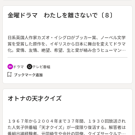
出演者が自分に課しているルールについて語る「私のルール」
のコーナーでは、西が「『根はいい子制度』は絶対ではない」
金曜ドラマ わたしを離さないで〔８〕
という自分のルールについて語る。一方、角田は世の中には１
００％悪いだけの人も良いだけの人も存在しないと思ってお
り、それを上手く配分していくのが小説だと思っているので、
西のルールは小説そのものだという。それぞれのルール、そし
日系英国人作家カズオ・イシグロがブッカー賞、ノーベル文学
て自らの作品に対しての責任について、語る。
賞を受賞した原作を、イギリスから日本に舞台を変えてドラマ
化。愛情、友情、絶望、希望、生と愛が絡み合うヒューマンラ
ブストーリー。（２０１６年１月１５日～３月１８日放送、全
１０回）◆第８回。美和（水川あさみ）の希望もあって、恭子
ドラマ
テレビ番組
recent_actors
tv
（綾瀬はるか）、友彦（三浦春馬）、美和の３人は陽光学苑が
bookmark_add
ブックマーク追加
あった場所を訪れた。しかし、そこには陽光の面影はなく、提
供者を育てるための別の“ホーム”がそびえ立っていた。恭子は
しばらく友彦とサッカーをしたり、昔話に花を咲かせるが、席
を外した美和の帰りが遅いので、建物の中まで探しに行く。そ
オトナの天才クイズ
こには、縄跳びやゲームをしているにもかかわらず、異様に静
かで生気がない子どもたちがおり、陽光とは異なった雰囲気が
漂っていた。やがて３人は無事に合流するが、帰り際に、昔の
恭子と瓜二つな女の子（鈴木梨央）の姿を発見し、困惑する。
１９６７年から２００４年まで３７年間、１９３０回放送され
陽光からの帰り道、３人で再会する機会を作ってくれたことに
た人気子供番組「天才クイズ」が一度限り復活する。解答者は
感謝する恭子と友彦に、美和は今まで自分が抱えていた思いを
番組出場経験者、元同級生や会社の同僚、クイズサークルで結