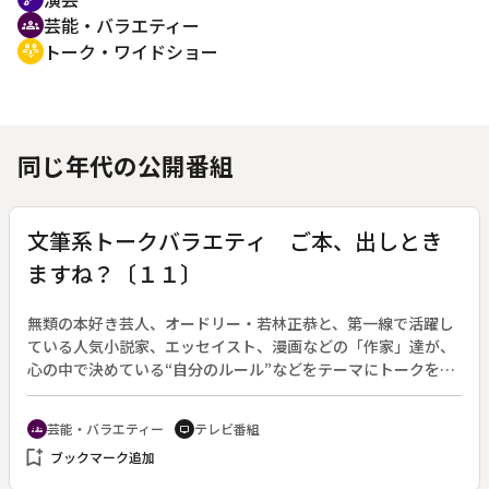
芸能・バラエティー
groups
トーク・ワイドショー
adaptive_audio_mic
同じ年代の公開番組
文筆系トークバラエティ ご本、出しとき
ますね？〔１１〕
無類の本好き芸人、オードリー・若林正恭と、第一線で活躍し
ている人気小説家、エッセイスト、漫画などの「作家」達が、
心の中で決めている“自分のルール”などをテーマにトークを繰
り広げる文筆系トークバラエティ。（２０１６年４月８日～６
月２４日放送、全１２回）◆第１１回。番組最多出演の西加奈
芸能・バラエティー
テレビ番組
groups
tv
子と、西とも親交のある角田光代をゲストに迎える前後編の前
bookmark_add
ブックマーク追加
編。トークテーマは、「今の自分はかつて想像していた自分と
どう違いますか？」、「生まれ変わりを信じますか？」など。