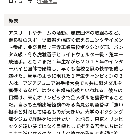
ロデューサー:
小森良二
概要
アスリートやチームの活動、競技団体の取組みなど、
奈良県のスポーツ情報を幅広く伝えるエンタテイメン
ト番組。◆奈良県立王寺工業高校ボクシング部、バン
タム級・今永虎雅選手とライトウェルター級・荒本一
成選手。ともにまだ１年生ながら２０１５年のインタ
ーハイと国体で優勝し、早くも高校２冠の快挙を成し
遂げた。彗星のように現れた１年生チャンピオンの２
人は、アジアジュニア選手権大会でも共に銀メダルを
獲得するなど、はやくも超高校級といわれる。彼らの
目標は、東京オリンピックで金メダルを獲得すること
だ。自らも五輪出場経験のある高見公明監督は「強い
相手と対戦して得るものが大きい。大学のボクシング
部やジムで経験を積ませたい」と語る。東京オリンピ
ックを遠い夢ではなく目標として捉える若者たちはど
こまで進化するのか。２人の強さの秘密と素顔に迫