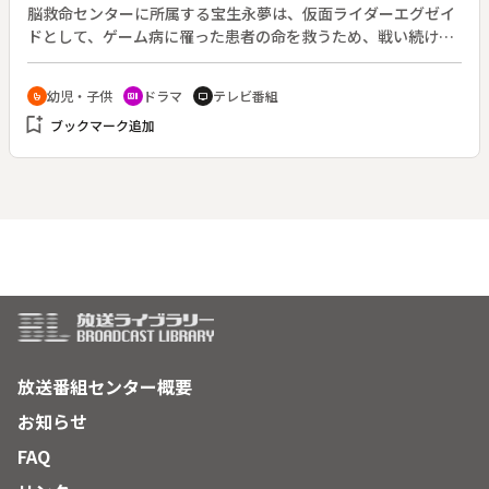
脳救命センターに所属する宝生永夢は、仮面ライダーエグゼイ
ドとして、ゲーム病に罹った患者の命を救うため、戦い続け
る。平成仮面ライダーシリーズの第１８作。原作：石ノ森章太
郎。（２０１６年１０月２日～２０１７年８月２７日放送、全
幼児・子供
ドラマ
テレビ番組
crib
recent_actors
tv
４５回）◆第１回。西暦２０００年、人体に寄生し、成長する
bookmark_add
ブックマーク追加
ことで怪人を生み出すゲーム病を発症させる新種のコンピュー
タウイルス・バグスターウイルスが誕生した。事態を重く見た
衛生省は、人知れずこの脅威と戦う組織「ＣＲ（電脳救命セン
ター）」を設立。ＣＲのエージェント、仮野明日那（松田る
か）はバグスターを倒すことのできる仮面ライダーの適合者を
探していた。一方、人の命を救いたいと医者の道を選び、聖都
大学附属病院で小児科に勤務する宝生永夢（飯島寛騎）は、
日々研修医として奮闘していた。ある日、永夢は、担当する患
者にバグスターウイルスを発見するが、院長命令により担当を
外されてしまう。しかし、遂にゲーム病が発症し、患者の体は
乗っ取られようとしていた。永夢はバグスターウイルスを治療
するため、「ゲームドライバー」を使い、仮面ライダーエグゼ
放送番組センター概要
イドに変身する。明日那が探していた仮面ライダーの適合者は
お知らせ
永夢だったのだ。
FAQ