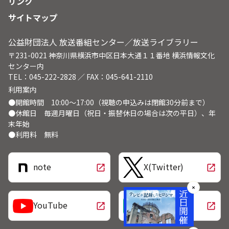
リンク
サイトマップ
公益財団法人 放送番組センター／放送ライブラリー
〒231-0021 神奈川県横浜市中区日本大通１１番地 横浜情報文化
センター内
TEL：045-222-2828 ／ FAX：045-641-2110
利用案内
●開館時間 10:00～17:00（視聴の申込みは閉館30分前まで）
●休館日 毎週月曜日（祝日・振替休日の場合は次の平日）、年
末年始
●利用料 無料
note
X(Twitter)
open_in_new
open_in_new
✕
LINE
YouTube
open_in_new
open_in_new