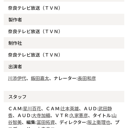
奈良テレビ放送（ＴＶＮ）
製作者
奈良テレビ放送（ＴＶＮ）
制作社
奈良テレビ放送（ＴＶＮ）
出演者
川添伊代
、
飯田嘉太
、ナレーター:
長田和彦
スタッフ
ＣＡＭ:
星川百花
、ＣＡＭ:
辻本英雄
、ＡＵＤ:
武田静
香
、ＡＵＤ:
大寺加織
、ＶＴＲ:
久家憲彦
、タイトル:
山
谷智美
、編集:
冨田拓資
、ディレクター:
阪上衛理也
、プ