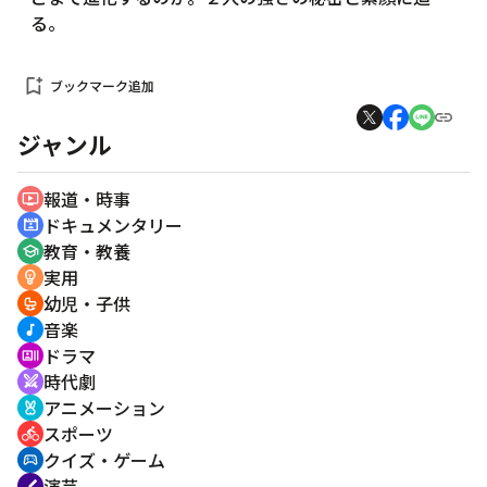
る。
bookmark_add
ブックマーク追加
ジャンル
報道・時事
ondemand_video
ドキュメンタリー
cinematic_blur
教育・教養
school
実用
emoji_objects
幼児・子供
crib
音楽
music_note
ドラマ
recent_actors
時代劇
swords
アニメーション
cruelty_free
スポーツ
directions_bike
クイズ・ゲーム
sports_esports
演芸
brush