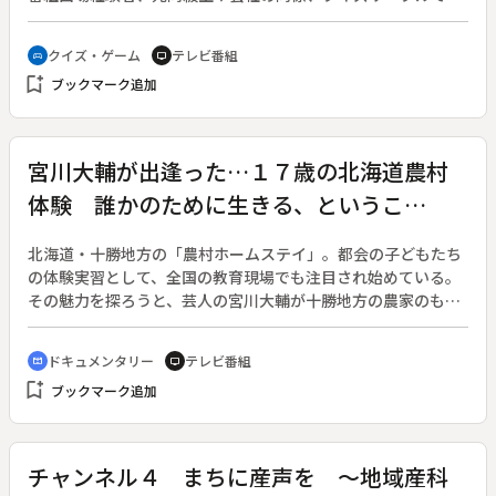
打ち明ける。
成された３人１組５０チーム。進行は地元愛知出身のお笑いコ
ンビ、スピードワゴンの井戸田潤。ご意見番には井戸田の相方
クイズ・ゲーム
テレビ番組
sports_esports
tv
で同じく愛知出身の小沢一敬、岐阜県出身の清水ミチコ、地元
bookmark_add
ブックマーク追加
至学館大学レスリング部の栄和人監督。スペシャル解答者とし
てリオ五輪女子レスリング金メダリストの土性沙羅選手、川井
梨沙子選手、登坂絵莉選手も参加。◆クイズは１ｓｔステージ
がチーム戦、２ｎｄステージが個人戦で、天才博士が出題する
宮川大輔が出逢った…１７歳の北海道農村
○×クイズに挑戦していく。間違えたら帽子を脱いで脱落だ
体験 誰かのために生きる、というこ
が、今回新たに「被り直しチャンス」が採用され、ご意見番の
栄監督らの解説に惑わされながらも自らの勘を信じて勝ち残っ
と。 がんばれ！十勝編
てゆく。憧れの「天才賞」を獲得するのは、はたしてどの解答
北海道・十勝地方の「農村ホームステイ」。都会の子どもたち
者か。◆Ｐａｓｃｏプレゼンツ
の体験実習として、全国の教育現場でも注目され始めている。
その魅力を探ろうと、芸人の宮川大輔が十勝地方の農家のもと
を訪ねた。都会と地方をつなぐ、農村ドキュメントバラエティ
ー。◆子どもたちが農家に１泊して農作業を体験する「農村ホ
ドキュメンタリー
テレビ番組
cinematic_blur
tv
ームステイ」。農業の大切さを感じるとともに、参加した子ど
bookmark_add
ブックマーク追加
もたちが、過疎化が進む農村と都会をつなぐ役割も果たすこと
から、近年、全国の教育現場や保護者の間で注目され始めてい
る。農家や酪農家、漁師の家庭で過ごすことができる貴重な体
験を「修学旅行に取り入れたい」と、希望者は２０１５年度で
チャンネル４ まちに産声を ～地域産科
１万人以上にものぼった。高校生と一緒に畑仕事で汗を流しな