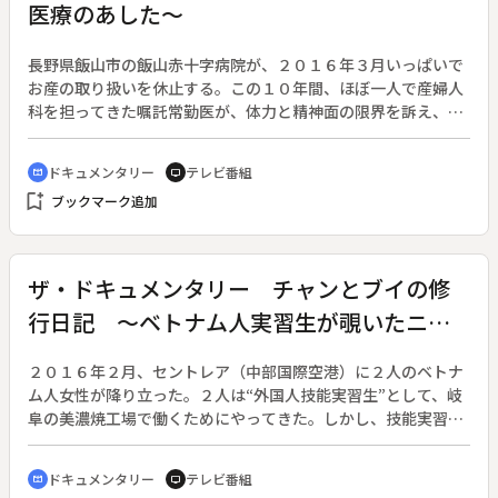
医療のあした～
がら、農業の大切さを伝えようとする農家、田舎の家庭料理が
並んだ食卓を囲むことで食の尊さを感じてもらおうとする漁師
など、アプローチは様々だ。宮川も、そんな農家や漁師と時間
長野県飯山市の飯山赤十字病院が、２０１６年３月いっぱいで
を共にすることで、いつしか感極まるのだった。しかし、そん
お産の取り扱いを休止する。この１０年間、ほぼ一人で産婦人
な生産者たちの気持ちとは裏腹に「農村ホームステイ」には、
科を担ってきた嘱託常勤医が、体力と精神面の限界を訴え、４
これから越えなければいけない大きな壁があった。
月から非常勤となるためだ。地元住民や命を宿した女性たちか
らは、不安と戸惑いの声が漏れる。「大学病院自体の診療が回
ドキュメンタリー
テレビ番組
cinematic_blur
tv
らない」。長野県内の関連病院に産婦人科医を派遣する信州大
bookmark_add
ブックマーク追加
学医学部でも、その担い手不足は深刻だ。そんな中、小諸厚生
総合病院の産婦人科を一人で受け持つ男性医師がいる。時を選
ばないお産に、２４時間３６５日“待機状態”の過酷な勤務。母
体と胎児、２つの命と同時に向き合う心の負担も大きい。お産
ザ・ドキュメンタリー チャンとブイの修
現場の最前線に立つ医師の実態を追う。
行日記 ～ベトナム人実習生が覗いたニッ
ポン～
２０１６年２月、セントレア（中部国際空港）に２人のベトナ
ム人女性が降り立った。２人は“外国人技能実習生”として、岐
阜の美濃焼工場で働くためにやってきた。しかし、技能実習生
の研修期間はわずか３年間。人手不足に頭を抱える受け入れ先
工場の社長は真面目でやる気のある２人に、ずっと会社で働い
ドキュメンタリー
テレビ番組
cinematic_blur
tv
てもらえないかと奔走する。◆少子高齢化による生産年齢人口