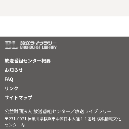
受験を控えた女子高生・深見美咲（宮崎香蓮）と父親・圭介
（吹越満）との物語。芸術大学受験のため、弥富から犬山の塾
に通う美咲。疲れて帰りの電車で寝過ごしてしまうことも。父
はそんな娘を終点まで車で迎えにいく日々。ある日、些細な誤
解から父娘の仲が悪化してしまう。◆「当て馬の女」：名鉄の
忘れ物センター主任・森本宗太郎（六角精児）の恋物語。結婚
詐欺を３回も経験したという静子（いとうあさこ）が、鉄道オ
タクの宗太郎とお見合いする。鉄道仲間の菜々子（谷花音）を
交えてデートを重ねるなどして、宗太郎と静子は良い感じに。
その気になる二人だったが、そこに運命のいたずらが…。
放送番組センター概要
お知らせ
FAQ
リンク
サイトマップ
公益財団法人 放送番組センター／放送ライブラリー
〒231-0021 神奈川県横浜市中区日本大通１１番地 横浜情報文化
センター内