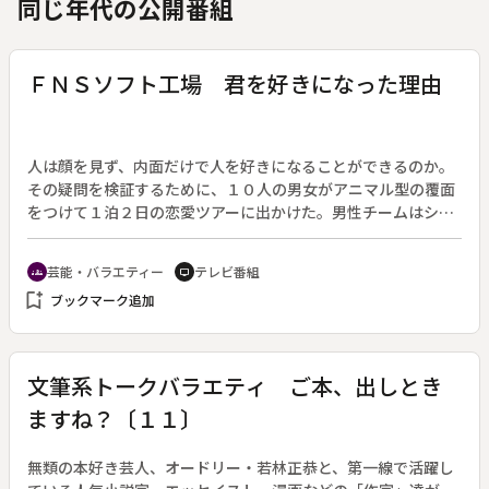
同じ年代の公開番組
ＦＮＳソフト工場 君を好きになった理由
人は顔を見ず、内面だけで人を好きになることができるのか。
その疑問を検証するために、１０人の男女がアニマル型の覆面
をつけて１泊２日の恋愛ツアーに出かけた。男性チームはシロ
ウマ、ライオン、カバ、シカ、トラの５人。女性チームはブ
タ、ハスキー、ウサギ、ラクダ、アライグマの５人だ。プー
芸能・バラエティー
テレビ番組
groups
tv
ル、遊園地、バーベキュー、キャンプファイヤーなどのイベン
bookmark_add
ブックマーク追加
トを通じて距離を縮めるメンバー達だが、次第に恋は複雑に絡
み合っていく。そして告白の時。カップルが成立した２人は初
めてお互いの顔を見せ合う。その時、２人は何を思うのか。そ
こに真実の愛はあるのか。スタジオでは新潟が誇る覆面レスラ
文筆系トークバラエティ ご本、出しとき
ーのスーパー・ササダンゴ・マシンと足立梨花が、アニマルた
ますね？〔１１〕
ちの恋愛を観察する。
無類の本好き芸人、オードリー・若林正恭と、第一線で活躍し