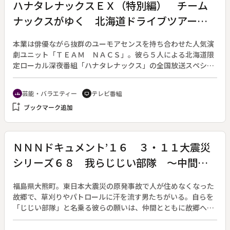
ハナタレナックスＥＸ（特別編） チーム
から描く神宮初のネイチャー作品である。◆平成２８年度文化
ナックスがゆく 北海道ドライブツアー
庁芸術祭参加作品、ＣＢＣテレビ開局６０周年記念番組。
～札幌＆十勝でおもしろ看板探しの旅～
本業は俳優ながら抜群のユーモアセンスを持ち合わせた人気演
劇ユニット「ＴＥＡＭ ＮＡＣＳ」。彼ら５人による北海道限
定ローカル深夜番組「ハナタレナックス」の全国放送スペシャ
ル第２弾。◆北海道の魅力再発見をテーマに、メンバーたちが
住み慣れた札幌、そして雄大な景色が広がる食の宝庫・十勝を
芸能・バラエティー
テレビ番組
groups
tv
舞台とした「おもしろ看板探しのドライブ旅」へ出発。制限時
bookmark_add
ブックマーク追加
間内に番組から与えられたお題の看板を探し出せば賞金１万円
というルールのもと、自由気ままな５人が繰り広げる「迷走
劇」と「珍道中」が幕を開ける。◆笑いの司令塔・大泉洋が本
領発揮の軽妙なトークとワガママ三昧でいつものように笑いを
ＮＮＮドキュメント’１６ ３・１１大震災
生み出す中、番組開始早々に遅刻をし、珍騒動を巻き起こして
シリーズ６８ 我らじじい部隊 ～中間貯
しまったことへの罪滅ぼしか、普段は無口な安田顕が珍しく大
張り切り、本題の「看板探し」で冴えわたる勘を見せて奇跡を
蔵に揺れる故郷～
起こす。永遠の少年・戸次重幸のうっとうしいほどの幼い残念
福島県大熊町。東日本大震災の原発事故で人が住めなくなった
エピソードも続出、最年少の愛されキャラ・音尾琢真はメンバ
故郷で、草刈りやパトロールに汗を流す男たちがいる。自らを
ー随一の「コワモテ」で衝撃シーンを創出、リーダーの森崎博
「じじい部隊」と名乗る彼らの願いは、仲間とともに故郷へ帰
之があふれる北海道愛でドライブ旅を引率する。◆のどかな牧
ること。だが、町では帰還の足かせになりかねない国の計画が
場での癒しの時間あり、フィットネスクラブでの体を張った体
進んでいた。県内の除染廃棄物を３０年にわたって保管する