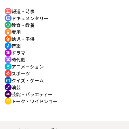
報道・時事
ondemand_video
ドキュメンタリー
cinematic_blur
教育・教養
school
実用
emoji_objects
幼児・子供
crib
音楽
music_note
ドラマ
recent_actors
時代劇
swords
アニメーション
cruelty_free
スポーツ
directions_bike
クイズ・ゲーム
sports_esports
演芸
brush
芸能・バラエティー
groups
トーク・ワイドショー
adaptive_audio_mic