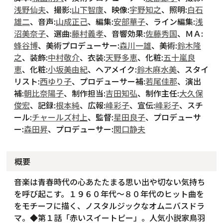
浅野仙夫
、撮影:
山下智康
、映像:
宇野知之
、照明:
白石
雄二
、音声:
山成正己
、編集:
安部華子
、ライン編集:
浅
沼美奈子
、選曲:
藤村義孝
、音響効果:
佐藤秀国
、ＭＡ:
蜂谷博
、美術プロデューサー:
森川一雄
、美術:
鈴木隆
之
、装飾:
中村敬介
、衣装:
天野多恵
、化粧:
五十嵐良
恵
、化粧:
小坂美由紀
、ヘアメイク:
鈴木麻水美
、スタイ
リスト:
西ゆり子
、プロデューサー補:
若尾佳那
、演出
補:
朝比奈陽子
、制作担当:
吉田知弘
、制作主任:
大久保
俊宏
、記録:
根本純
、広報:
峰彩子
、宣伝:
峰彩子
、スチ
ール:
チャールズ村上
、監督:
星田良子
、プロデューサ
ー:
森田昇
、プロデューサー:
関口静夫
概要
音楽は青春時代の心あたたまる思い出や切ない気持ち
を呼び起こす。１９６０年代～８０年代のヒット曲を
をモチーフに描く、ノスタルジックなオムニバスドラ
マ。◆第１話「赤いスイートピー」。人気小説家鳥羽