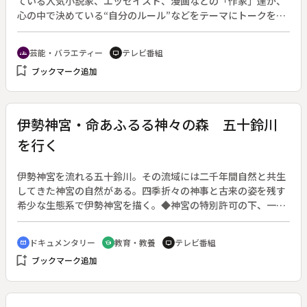
ている人気小説家、エッセイスト、漫画などの「作家」達が、
心の中で決めている“自分のルール”などをテーマにトークを繰
り広げる文筆系トークバラエティ。（２０１６年４月８日～６
月２４日放送、全１２回）◆第１１回。番組最多出演の西加奈
芸能・バラエティー
テレビ番組
groups
tv
子と、西とも親交のある角田光代をゲストに迎える前後編の前
bookmark_add
ブックマーク追加
編。トークテーマは、「今の自分はかつて想像していた自分と
どう違いますか？」、「生まれ変わりを信じますか？」など。
出演者が自分に課しているルールについて語る「私のルール」
のコーナーでは、西が「『根はいい子制度』は絶対ではない」
伊勢神宮・命あふるる神々の森 五十鈴川
という自分のルールについて語る。一方、角田は世の中には１
を行く
００％悪いだけの人も良いだけの人も存在しないと思ってお
り、それを上手く配分していくのが小説だと思っているので、
西のルールは小説そのものだという。それぞれのルール、そし
伊勢神宮を流れる五十鈴川。その流域には二千年間自然と共生
て自らの作品に対しての責任について、語る。
してきた神宮の自然がある。四季折々の神事と古来の姿を残す
希少な生態系で伊勢神宮を描く。◆神宮の特別許可の下、一年
間にわたり五十鈴川を源流まで遡りながら四季折々行われる荘
厳な神事と豊かな自然の生態を描いた。カワガラスやカジカガ
ドキュメンタリー
教育・教養
テレビ番組
cinematic_blur
school
tv
エル、水中にくらす絶滅危惧種のアジメドジョウなど豊かな生
bookmark_add
ブックマーク追加
命。入山を許されない神域には、今も多くの日本固有の希少種
が息づく。五十鈴川の「水」と日本人の「信仰心」が残した奇
跡の自然美、生命の輝きを４ＫＨＤＲで映像化した。日本人の
「心のふるさと」と呼ばれる神宮を「祈り」と「自然」の両面