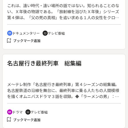
これは、遠い時代・遠い場所の話ではない。知られることのな
い、Ｘ年後の物語である。「放射線を浴びたＸ年後」シリーズ
第４弾は、「父の死の真相」を追い求める１人の女性をクロー
ズアップした。太平洋を漁場としてマグロ漁師をしていた女性
の父は、３６歳の若さで急死した。近所では「酒の飲みすぎ
ドキュメンタリー
テレビ番組
cinematic_blur
tv
だ」と囁かれ、家族もそう思い込んでいた。しかし、映画『Ｘ
bookmark_add
ブックマーク追加
年後』を観て、考え方は一変した。「父の死とビキニ環礁での
核実験は因果関係があるかもしれない」。そう考えた女性は、
「父の死の真相」を確かめるため、かつてのマグロ漁船乗組員
や遺族を訪ね歩いた。そこで女性が見た現実とは。
名古屋行き最終列車 総集編
メ～テレ制作「名古屋行き最終列車」第４シーズンの総集編。
名古屋鉄道の沿線を舞台に、最終列車に乗る人たちの人間模様
を描くオムニバスドラマ３話を収録。◆「ラーメンの男」：今
村武雄（大杉漣）のラーメン屋さん後日談。今村は孫の世話を
するためもあり、長年続けたラーメン店を閉めた。しかし孫は
ドラマ
テレビ番組
recent_actors
tv
小学校に入学し、必要とされなくなった彼は暇を持て余してい
bookmark_add
ブックマーク追加
る。そんなリタイア人生をおくる中、料理教室で出会った女
性・小夜子（石野真子）に淡い恋心を抱く。◆「金魚の父」：