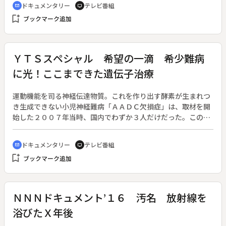
ドキュメンタリー
テレビ番組
cinematic_blur
tv
験あり、ちっちゃないざこざあり。そしてもちろんラーメン、
「中間貯蔵施設」は、復興には必要な施設。しかし、それが完
bookmark_add
スープカレーなど北海道グルメも盛りだくさん。「ツウな穴
ブックマーク追加
成すれば住み慣れた家には戻れない…。人々が抱える故郷への
場」や知る人ぞ知る「極上グルメ」が続々と登場するが、中で
複雑で切ない思いに迫る。
も地元民さえ聞き慣れない「ホルジン」なる珍料理にはメンバ
ーも大興奮。大学の演劇サークル仲間として出会い、２０１６
ＹＴＳスペシャル 希望の一滴 希少難病
年に結成２０周年を迎えたチームナックスが、地元北海道で大
に光！ここまできた遺伝子治療
学生のままのような素顔全開で旅を楽しむ、ゆるい笑いが満載
のご当地バラエティ。
運動機能を司る神経伝達物質。これを作り出す酵素が生まれつ
き生成できない小児神経難病「ＡＡＤＣ欠損症」は、取材を開
始した２００７年当時、国内でわずか３人だけだった。この難
病に苦しむ兄妹の日常生活、患者家族の思い、医師たちの献身
的な取り組みを９年にわたって追った。有効な治療法が見つか
ドキュメンタリー
テレビ番組
cinematic_blur
tv
らない中、２０１５年夏、一筋の光が差し込む。それは遺伝子
bookmark_add
ブックマーク追加
治療である。日本国内で遺伝子治療が始まったのは１９９５
年。長年停滞していた遺伝子治療だが、副作用の恐れが少ない
遺伝子治療薬ベクターの開発により、手術後、患者兄妹の運動
機能に劇的な変化が起き始める。寝たきりだった兄妹は車いす
ＮＮＮドキュメント’１６ 汚名 放射線を
に一人で座れるようになり、妹は補助具を使って歩行訓練を開
浴びたＸ年後
始するまでに回復する。兄妹の運動機能が回復していく映像
は、神経難病の専門医や研究者からも注目されている。