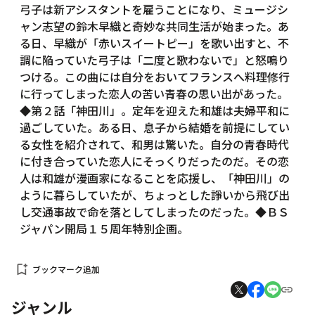
弓子は新アシスタントを雇うことになり、ミュージシ
ャン志望の鈴木早織と奇妙な共同生活が始まった。あ
る日、早織が「赤いスイートピー」を歌い出すと、不
調に陥っていた弓子は「二度と歌わないで」と怒鳴り
つける。この曲には自分をおいてフランスへ料理修行
に行ってしまった恋人の苦い青春の思い出があった。
◆第２話「神田川」。定年を迎えた和雄は夫婦平和に
過ごしていた。ある日、息子から結婚を前提にしてい
る女性を紹介されて、和男は驚いた。自分の青春時代
に付き合っていた恋人にそっくりだったのだ。その恋
人は和雄が漫画家になることを応援し、「神田川」の
ように暮らしていたが、ちょっとした諍いから飛び出
し交通事故で命を落としてしまったのだった。◆ＢＳ
ジャパン開局１５周年特別企画。
bookmark_add
ブックマーク追加
ジャンル