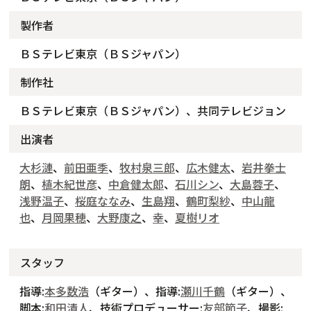
製作者
ＢＳテレビ東京（ＢＳジャパン）
制作社
ＢＳテレビ東京（ＢＳジャパン）、共同テレビジョン
出演者
大杉漣
、
前田亜季
、
牧村泉三郎
、
広木健太
、
岩井拳士
朗
、
植木紀世彦
、
中倉健太郎
、
石川シン
、
大島蓉子
、
浅野温子
、
桜庭ななみ
、
生島翔
、
鶴町梨紗
、
中山龍
也
、
月岡果穂
、
大野康之
、
幸
、
夏樹リオ
スタッフ
指導:
本多数浩
（ギター）、指導:
瀬川千鶴
（ギター）、
脚本:
和田清人
、技術プロデューサー:
友部節子
、撮影: