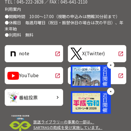
TEL：045-222-2828 ／ FAX：045-641-2110
利用案内
●開館時間 10:00～17:00（視聴の申込みは閉館30分前まで）
●休館日 毎週月曜日（祝日・振替休日の場合は次の平日）、年
末年始
●利用料 無料
note
X(Twitter)
open_in_new
open_in_new
✕
LINE
YouTube
open_in_new
open_in_new
✕
番組投票
chevron_right
放送ライブラリーの事業の一部は、
SARTRASの助成を受け実施しています。