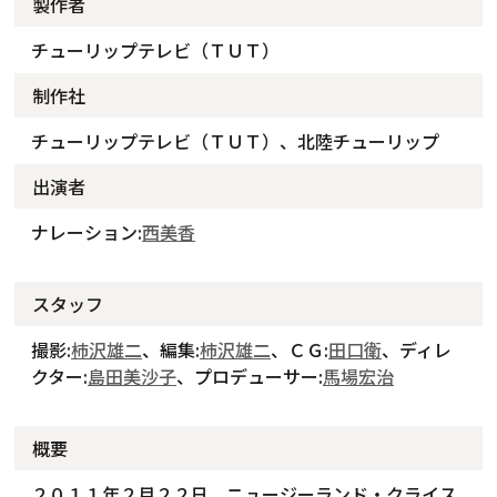
製作者
チューリップテレビ（ＴＵＴ）
制作社
チューリップテレビ（ＴＵＴ）、北陸チューリップ
出演者
ナレーション:
西美香
スタッフ
撮影:
柿沢雄二
、編集:
柿沢雄二
、ＣＧ:
田口衛
、ディレ
クター:
島田美沙子
、プロデューサー:
馬場宏治
概要
２０１１年２月２２日、ニュージーランド・クライス