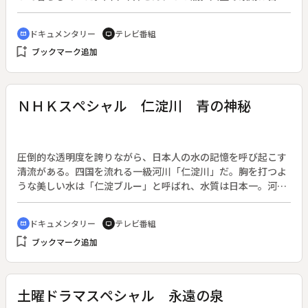
と共に生きていこうと決め、１２年前に東京から移住してき
た。水は山から引き、煮炊きは山から拾ってきた薪を使う。ほ
ドキュメンタリー
テレビ番組
cinematic_blur
tv
ぼ自給自足の生活を送っていた。川本さんの信条は宮沢賢治の
bookmark_add
ブックマーク追加
詩「雨ニモマケズ」だ。２０代の頃から、毎年地元の小学校に
本を寄付し、昔懐かしい映画や幻燈（電気紙芝居）を上映し、
子どもたちを楽しませ続けてきた。取材が始まった頃、川本さ
んはひどく落ち込んでいた。３０年間必死で貯めてきた老後の
ＮＨＫスペシャル 仁淀川 青の神秘
資金全てをあるＮＰＯに騙し取られたのだ。自己嫌悪に陥り、
子どもたちへの活動もやめた。老後の蓄えも、生き甲斐も失
い、全てを奪われた後に残るものとは何か。一人の老人の生き
方を見つめる。◆「ザ・ノンフィクション」放送６００回記念
圧倒的な透明度を誇りながら、日本人の水の記憶を呼び起こす
企画。
清流がある。四国を流れる一級河川「仁淀川」だ。胸を打つよ
うな美しい水は「仁淀ブルー」と呼ばれ、水質は日本一。河原
に目を向ければ、水遊びに歓声をあげる子どもたちやアユ取り
に熱中する漁師など、昔ながらの人と川の触れ合いが残ってい
ドキュメンタリー
テレビ番組
cinematic_blur
tv
る。そして、驚くべきことに河口までもその水は青く輝いてい
bookmark_add
ブックマーク追加
る。巡る四季のなか、この日本一の清流を源流から河口まで旅
する。
土曜ドラマスペシャル 永遠の泉