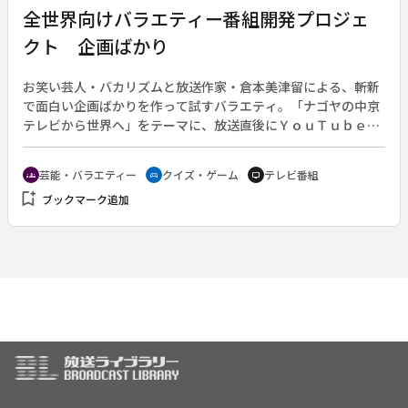
た茶道裏千家の祖、仙叟宗室と初代大樋長左衛門を源流とする
全世界向けバラエティー番組開発プロジェ
茶の湯と大樋焼の歩みをたどりながら、金沢の地に脈々と受け
クト 企画ばかり
継がれている伝統文化と街の魅力を探る。ＭＲＯ開局６０周年
記念番組。
お笑い芸人・バカリズムと放送作家・倉本美津留による、斬新
で面白い企画ばかりを作って試すバラエティ。「ナゴヤの中京
テレビから世界へ」をテーマに、放送直後にＹｏｕＴｕｂｅに
アップし、全世界に配信するという実験的番組。◆この特別編
の内容は…企画１「クイズ！テンポよく間違えよう」：全２０
芸能・バラエティー
クイズ・ゲーム
テレビ番組
groups
sports_esports
tv
問のクイズに、とにかくテンポよく、面白く間違えて答える。
bookmark_add
ブックマーク追加
企画２「飛躍させよう」：簡単な図形が書かれた紙に何かを書
き足して、飛躍させて面白くする。