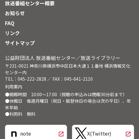
放送番組センター概要
お知らせ
FAQ
リンク
サイトマップ
公益財団法人 放送番組センター／放送ライブラリー
〒231-0021 神奈川県横浜市中区日本大通１１番地 横浜情報文化
センター内
TEL：045-222-2828 ／ FAX：045-641-2110
利用案内
●開館時間 10:00～17:00（視聴の申込みは閉館30分前まで）
●休館日 毎週月曜日（祝日・振替休日の場合は次の平日）、年
末年始
●利用料 無料
note
X(Twitter)
open_in_new
open_in_new