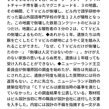
トチャーチ市を襲ったマグニチュード６．３の地震。
その瞬間、ＣＴＶビルが倒壊し、ビル内で語学研修中
だった富山外国語専門学校の学生１２人が犠牲となっ
た。この地震で倒壊した鉄筋コンクリートのビルは２
つだけ。地震による犠牲者の３分の２は、ＣＴＶビル
の倒壊によるものだ。◆あれから１年。遺族たちは肉
親を亡くしたＣＴＶビルの跡地にようやく足を踏み入
れることができた。「なぜ、ＣＴＶビルだけが倒壊し
たのか…」「倒壊は人災ではないのか…」。かけがえ
のない家族の思いもよらぬ死を、遺族は１年経っても
受け入れることができない。◆ニュージーランド王立
委員会が倒壊原因の調査を始めたが、報告は先延ばし
にされた上に、遺族が何度も提出した質問状には何の
返答もない。これに先立ち、ニュージーランド政府の
建築住宅庁は「ＣＴＶビルは建設当時の基準を満たし
ていなかった」との調査結果を公表している。取材班
はビル設計当初に市の職員が設計会社に送付した文書
を入手した。内容には設計の不備を指摘する一文があ