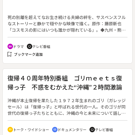
死の別離を超えてなお生き続ける夫婦の絆を、サスペンスフル
なストーリーと静かで穏やかな映像で描く。原作：藤原新也
「コスモスの影にはいつも誰かが隠れている」。◆九州・熊
本。小さな法律事務所の弁護士・山内昭夫（寺尾聰）は、妻殺
しの容疑で逮捕された倉本（小日向文世）の弁護を担当するこ
ドラマ
テレビ番組
recent_actors
tv
とになった。山内は倉本夫婦の事件当日の足取りを調べるため
bookmark_add
ブックマーク追加
に阿蘇へ出かけるが、図らずも自分の娘・百合（鈴木杏）とそ
の恋人・寺部（山本耕史）と一緒に山を歩くはめになる。倉本
夫婦の事件の核心に近づくにつれ、山内は自身と亡き妻・雅江
（田中美佐子）との封印したはずの過去に直面せざるを得なく
復帰４０周年特別番組 ゴリｍｅｅｔｓ復
なる。
帰っ子 不惑をむかえた“沖縄”２時間激論
沖縄が本土復帰を果たした１９７２年生まれのゴリ（ガレッジ
セール）は「復帰っ子」と呼ばれる世代の一人。そのゴリが同
世代の復帰っ子たちとともに、沖縄の今と未来について話し合
う。◆沖縄出身のお笑いタレント・ゴリは、１９７２年５月生
まれの復帰っ子。２０１２年、復帰４０周年の沖縄県と同じ
トーク・ワイドショー
ドキュメンタリー
テレビ番組
adaptive_audio_mic
cinematic_blur
tv
く、不惑の年を迎えた。そんなゴリが復帰っ子の一人として故