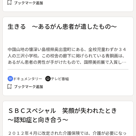
bookmark_add
ブックマーク追加
郷に戻り、同世代の復帰っ子たちと、沖縄の今とこれからにつ
いて本音トークで議論を交わす。“ゴリミーティング”討論のテ
ーマは、沖縄が抱える４つの問題「離婚率」「ウチナーグチの
継承」「観光」「米軍基地」。スタジオに復帰っ子や同世代の
生きる ～あるがん患者が遺したもの～
ゲスト４６人が集合、各テーマのコメンテーターたち１３人も
加わり、熱い会議となる。
中国山地の懐深い島根県奥出雲町にある、全校児童わずか３４
人の三沢小学校。この校舎の廊下に掲げられている青銅画は、
あるがん患者の男性が手がけたもので、国際美術展で入賞し、
フランスで展示された作品だ。この作品が小学校に贈られたの
は、あるミュージカルとの出会いがきっかけだった。がんと闘
ドキュメンタリー
テレビ番組
cinematic_blur
tv
う男性と子供たちとの絆を通して「生きる意味」を考える。◆
bookmark_add
ブックマーク追加
松江市で理容店を営む永瀬省二さん。末期がんで余命３か月と
宣告されたが、初めてミュージカルに挑戦した。それは総勢１
３０人が出演する環境ミュージカル「あいと地球と競売人」。
永瀬さんは世代を越えた仲間たちと出会い、厳しい練習を積ん
ＳＢＣスペシャル 笑顔が失われたとき
で、多くの観客を集めた公演を無事つとめあげた。この公演
～認知症と向き合う～
後、永瀬さんは同じミュージカルに取り組む三沢小学校の子供
たちと出会った。子供たちは、がんに負けずにミュージカルに
挑んだ永瀬さんに感銘を受け、互いに交流を深めた。
２０１２年４月に改定された介護保険では、介護が必要になっ