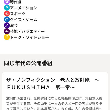
時代劇
swords
アニメーション
cruelty_free
スポーツ
directions_bike
クイズ・ゲーム
sports_esports
演芸
brush
芸能・バラエティー
groups
トーク・ワイドショー
adaptive_audio_mic
同じ年代の公開番組
ザ・ノンフィクション 老人と放射能 ～
ＦＵＫＵＳＨＩＭＡ 第一章～
放射能汚染され、全町避難になった福島県浪江町。東日本大震
災が発生する前、その山里に一人の老人と一匹の老犬が寄りそ
って暮らしていた。川本年邦さん、８０歳。人生の最期は自然