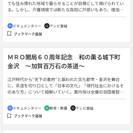
ても住み慣れた地域で暮らせることが目標として掲げられてい
る。しかし、介護現場では新たな負担に戸惑いもあり、増加す
る認知症の高齢者にどう対応するのか、先行きは不透明だ。長
野県松本市に住む八田桂子さんは、認知症のグループホームで
ドキュメンタリー
テレビ番組
cinematic_blur
tv
管理者を務めるなど、長年、認知症ケアの現場に携わってい
bookmark_add
ブックマーク追加
る。家族や地域と連携した認知症介護の在り方を模索してき
た。そんな中、７９歳の父親が認知症を発症し、在宅で介護を
することになる。これまで多くの認知症患者と接してきたが、
介護家族となり、現実の過酷さを突き付けられた。更に仕事で
ＭＲＯ開局６０周年記念 和の薫る城下町
は、介護保険法の改定により、運営するデイサービスなどで新
金沢 ～加賀百万石の茶道～
たな課題を抱えている。家族として、介護の専門職として、認
知症と向き合う八田さんの姿を通し、認知症介護の在り方を考
える。
江戸時代から“天下の書府”と謳われた文化都市・金沢を舞台
に、茶道を切り口として「日本の文化」「現代社会におけるそ
のあり方」について紐解いていく。案内役は女優の羽田美智
子。◆「わび」「さび」の精神、茶器、庭、建築、書、華、も
てなしの心…。いわゆる「和」のエッセンスの総合文化と言え
ドキュメンタリー
教育・教養
テレビ番組
cinematic_blur
school
tv
る茶道。加賀藩前田家、そして大衆にも大切にされてきた茶道
bookmark_add
ブックマーク追加
は、加賀百万石の礎となる文化政策の中心にあった。そして芸
術に感度の高い金沢では、現在も茶道をはじめとする「和」の
文化が生活に根付いている。◆番組では、加賀藩前田家に仕え