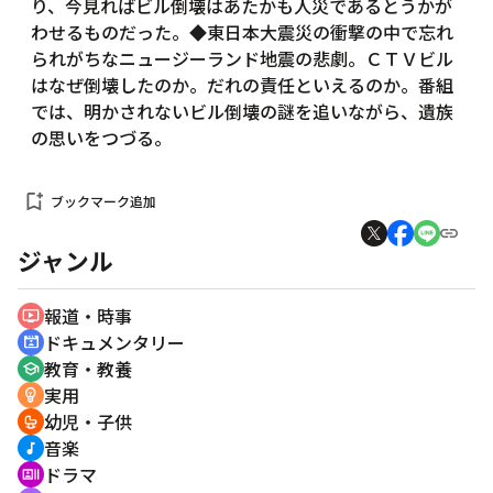
り、今見ればビル倒壊はあたかも人災であるとうかが
わせるものだった。◆東日本大震災の衝撃の中で忘れ
られがちなニュージーランド地震の悲劇。ＣＴＶビル
はなぜ倒壊したのか。だれの責任といえるのか。番組
では、明かされないビル倒壊の謎を追いながら、遺族
の思いをつづる。
bookmark_add
ブックマーク追加
ジャンル
報道・時事
ondemand_video
ドキュメンタリー
cinematic_blur
教育・教養
school
実用
emoji_objects
幼児・子供
crib
音楽
music_note
ドラマ
recent_actors