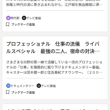
倒幕と時代の渦に巻き込まれながら、江戸城を無血開城に導い
た波瀾万丈の生涯を描く。大河ドラマ第４７作（２００８年１
月６日～１２月１４日放送、全５０回）の総集編（全５回）。
時代劇
テレビ番組
swords
tv
◆総集編・第３回。「次期将軍に慶喜（平岳大）を推すよう
bookmark_add
ブックマーク追加
に」と島津斉彬（高橋英樹）の命を受けて大奥に入った篤姫
（宮崎あおい）であったが、ライバルの慶福（松田翔太）の方
が将軍にふさわしいのではないかと思い悩む。幾島（松坂慶
子）にも激しく詰め寄られるが、妻として家定（堺雅人）の思
プロフェッショナル 仕事の流儀 ライバ
いを尊重することを決意する。その頃、斉彬の訃報が届く。さ
ルスペシャル 最強の二人、宿命の対決
らに、滝山（稲森いずみ）から家定の死を告げられ、泣き崩れ
る篤姫だった。◆解説副音声あり。
名人戦 森内俊之ｖｓ羽生善治
さまざまな分野の第一線で活躍している一流のプロフェッショ
ナルの「仕事」を徹底的に掘り下げるドキュメンタリー番組。
キャスターは茂木健一郎と住吉美紀アナウンサー。（２００６
年１月１０日放送開始）◆第９３回。拡大版ライバルスペシャ
ルとして、将棋界の２人のプロフェッショナルに迫る。舞台は
ドキュメンタリー
テレビ番組
cinematic_blur
tv
将棋界で最も伝統のあるタイトル・名人戦。２００８年の対局
bookmark_add
ブックマーク追加
は、４期連続で名人の座を守る森内俊之と挑戦者・羽生善治。
両者は「宿命のライバル」、同期で同い年、小学４年生以来、
長年に渡ってしのぎを削ってきた。２７年前の最初の出会いの
時と変わらず、盤面を介して互いと向き合い続ける森内と羽