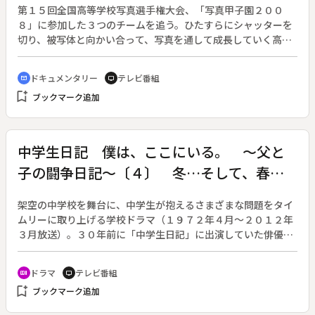
第１５回全国高等学校写真選手権大会、「写真甲子園２００
８」に参加した３つのチームを追う。ひたすらにシャッターを
切り、被写体と向かい合って、写真を通して成長していく高校
生カメラマンたちの熱い夏を描く。◆２３年前に写真の町を宣
言した北海道東川町で、写真甲子園が開かれるようになって１
ドキュメンタリー
テレビ番組
cinematic_blur
tv
５年。全国の高校写真部・サークルを対象にして行われる大
bookmark_add
ブックマーク追加
会、２００８年は２５２校が参加、東京での予選を経て１４校
が本選に駒を進めた。７月２９日から８月１日まで、戸惑いや
焦り、プレッシャーと戦い、友と語り、泣き、笑う。
中学生日記 僕は、ここにいる。 ～父と
子の闘争日記～〔４〕 冬…そして、春
（前編）
架空の中学校を舞台に、中学生が抱えるさまざまな問題をタイ
ムリーに取り上げる学校ドラマ（１９７２年４月～２０１２年
３月放送）。３０年前に「中学生日記」に出演していた俳優の
近藤芳正と、作家の重松清の共同企画により、受験を前に人生
について考え始める中学生と、彼と向き合うことで自分の人生
ドラマ
テレビ番組
recent_actors
tv
を振り返る父が、ぶつかりあいながらお互いを認め合うまでの
bookmark_add
ブックマーク追加
１年間を描く。（２００７年４月７日～２００８年３月８日放
送、全５回。第４回は前後編。）◆１２月。翔は進路に悩んで