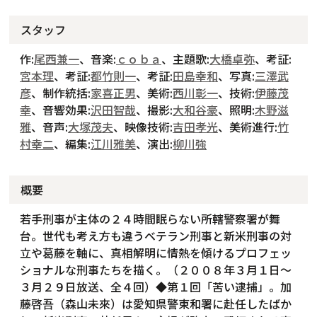
スタッフ
作:
尾西兼一
、音楽:
ｃｏｂａ
、主題歌:
大橋卓弥
、考証:
宮本理
、考証:
都竹則一
、考証:
田島幸和
、写真:
三澤武
彦
、制作統括:
家喜正男
、美術:
西川彰一
、技術:
伊藤茂
幸
、音響効果:
沢田智哉
、撮影:
大和谷豪
、照明:
木野滋
雅
、音声:
大塚茂夫
、映像技術:
吉田孝光
、美術進行:
竹
村幸二
、編集:
江川雅美
、演出:
柳川強
概要
若手刑事が主体の２４時間眠らない所轄警察署が舞
台。世代も考え方も違うベテラン刑事と新米刑事の対
立や葛藤を軸に、真相解明に情熱を傾けるプロフェッ
ショナルな刑事たちを描く。（２００８年３月１日～
３月２９日放送、全４回）◆第１回「苦い逮捕」。加
藤啓吾（森山未來）は愛知県警東和署に赴任したばか