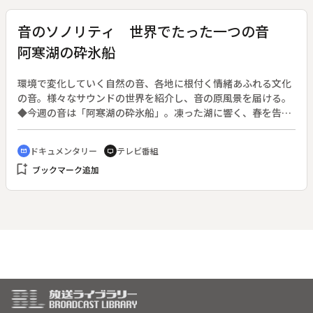
いた。絵を描きたい。しかし絵に将来を賭けられるか。もやも
やを抱えたまま進学塾に通っていた翔は、ある画学生が絵に打
音のソノリティ 世界でたった一つの音
ち込む姿を目の当たりにする。自分のやりたいことに素直にな
阿寒湖の砕氷船
ろうと決心した翔は、父に「美術学校に進学したい」と告げ
る。父は「夢はそんなに簡単に手に入らない。お前は勝ち抜い
ていけるのか」と問いただす。将来をめぐって、父と息子の思
環境で変化していく自然の音、各地に根付く情緒あふれる文化
いはぶつかり合った。
の音。様々なサウンドの世界を紹介し、音の原風景を届ける。
◆今週の音は「阿寒湖の砕氷船」。凍った湖に響く、春を告げ
る音を捉える。
ドキュメンタリー
テレビ番組
cinematic_blur
tv
bookmark_add
ブックマーク追加