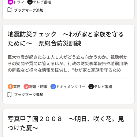
ドラマ
テレビ番組
recent_actors
tv
知った島子（観月ありさ）は、小旗を探し、クビになった理由
bookmark_add
ブックマーク追加
を問いただすが、小旗は本当の理由を告げようとはしない。後
日、島子は部長の弥生（浅野ゆう子）に辞表を提出、都留（井
上芳雄）も辞表を提出する。やがて、アウトソーシングのため
のマニュアルが完成、総務課員の解散式をすることになった。
地震防災チェック ～わが家と家族を守る
ために～ 県総合防災訓練
巨大地震が起きたら１人１人がどう立ち向かうのか。視聴者か
らの疑問や質問に答えるほか、行政の防災事業報告や地震用語
の解説など様々な情報を提供し、“わが家と家族を守るため
に”人々の地震に対する防災意識を高める。（２００１年４月
放送開始）◆この回は「県総合防災訓練」。
実用
報道・時事
ドキュメンタリー
テレビ番組
emoji_objects
ondemand_video
cinematic_blur
tv
bookmark_add
ブックマーク追加
写真甲子園２００８ ～明日、咲く花。見
つけた夏～