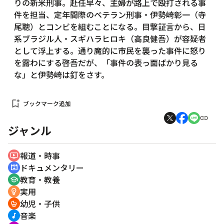
りの新米刑事。赴任早々、主婦が路上で殴打される事
件を担当、定年間際のベテラン刑事・伊勢崎彰一（寺
尾聰）とコンビを組むことになる。目撃証言から、日
系ブラジル人・スギハラヒロキ（高良健吾）が容疑者
として浮上する。通り魔的に市民を襲った事件に怒り
を露わにする啓吾だが、「事件の表っ面ばかり見る
な」と伊勢崎は釘をさす。
bookmark_add
ブックマーク追加
ジャンル
報道・時事
ondemand_video
ドキュメンタリー
cinematic_blur
教育・教養
school
実用
emoji_objects
幼児・子供
crib
音楽
music_note