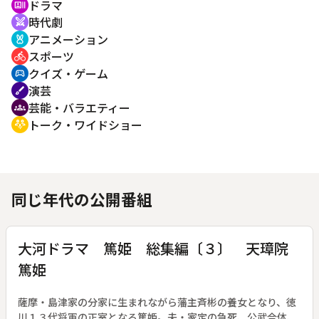
ドラマ
recent_actors
時代劇
swords
アニメーション
cruelty_free
スポーツ
directions_bike
クイズ・ゲーム
sports_esports
演芸
brush
芸能・バラエティー
groups
トーク・ワイドショー
adaptive_audio_mic
同じ年代の公開番組
大河ドラマ 篤姫 総集編〔３〕 天璋院
篤姫
薩摩・島津家の分家に生まれながら藩主斉彬の養女となり、徳
川１３代将軍の正室となる篤姫。夫・家定の急死、公武合体、