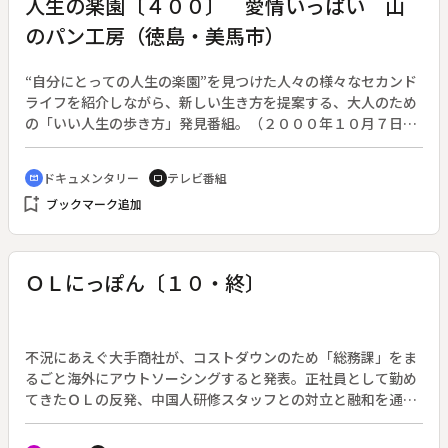
人生の楽園〔４００〕 愛情いっぱい 山
生。番組は棋士２人の人生の歩みを織り込みながら、勝負師た
のパン工房（徳島・美馬市）
ちのドラマを描く。
“自分にとっての人生の楽園”を見つけた人々の様々なセカンド
ライフを紹介しながら、新しい生き方を提案する、大人のため
の「いい人生の歩き方」発見番組。（２０００年１０月７日放
送開始）◆徳島県美馬市で５年前からパン工房を始めた藤尾絹
代さん（５４歳）と良信さん（５８歳）。電気メーカーで夫婦
ドキュメンタリー
テレビ番組
cinematic_blur
tv
共働きだった２人。先に早期退職した絹代さんはパン工房を開
bookmark_add
ブックマーク追加
きたいという夢を見つける。しかし退職後、農業を始めようと
していた良信さんにその夢を言い出せずにいた。絹代さんの気
持ちを悟った良信さんは、パン工房の開業を全面的にバックア
ップ。絹代さんの夢のパン工房は、家族や仲間たちの愛情に支
ＯＬにっぽん〔１０・終〕
えられて実現した。
不況にあえぐ大手商社が、コストダウンのため「総務課」をま
るごと海外にアウトソーシングすると発表。正社員として勤め
てきたＯＬの反発、中国人研修スタッフとの対立と融和を通し
て、労働と生き方を見つめなおす。（２００８年１０月８日～
１２月１０日放送、全１０回）◆小旗（阿部サダヲ）のクビを