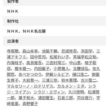
製作者
ＮＨＫ
制作社
ＮＨＫ、ＮＨＫ名古屋
出演者
寺尾聰
、
森山未來
、
池脇千鶴
、
忍成修吾
、
浜田学
、
三
浦アキフミ
、
田中哲司
、
松尾れい子
、
笑福亭松之助
、
内海桂子
、
高良健吾
、
三田村周三
、
中山恵
、
蛭子能
収
、
櫻木健一
、
内田藍子
、
小原雅人
、
玉腰佳弘
、
佐久
間哲
、
あべかつのり
、
伊藤シルビア
、
樋口浩二
、
御園
生尊子
、
大前喬一
、
三浦三奈
、
鈴木惠理
、
古川聖二
、
マルセリーノ・ロドリゲス
、
カルメン・ミタ
、
シラ
ジ・ライアン
、
シラジ・エヴィン
、
久川徳明
、
松浦慎
一郎
、
兼子和大
、
浦田響生
、
石倉三郎
、
苅谷俊介
、
宇
崎竜童
、
真野響子