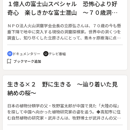
１億人の富士山スペシャル 恐怖心より好
奇心 楽しきかな富士潜山 ～７０歳洞窟
探検家 立原弘のメッセージ～
ＮＰＯ法人火山洞窟学会会長の立原弘さんは、７０歳の今も懸
垂下降で地中に突入する現役の洞窟探検家。世界中の洞くつを
調査し、知り尽くした立原さんにとって、青木ヶ原樹海に点在
している富士山の洞くつは未だに好奇心に駆られる対象なのだ
という。それは空間の大きさや洞くつの規模といった対象のス
ドキュメンタリー
テレビ番組
cinematic_blur
tv
ケールではなく、地質学的に洞くつの生成過程が世界に類をみ
bookmark_add
ブックマーク追加
ない特殊な状況なのだという。◆立原さんは時間の許す限り富
士山ろくを訪れ、洞くつに潜っては測量や地質調査を行なって
いる。その過程で、富士の洞窟群がその価値を知らぬがあまり
ゴミ捨て場になっていたり、破壊されていることに憤りを覚え
生きる×２ 野に生きる ～辿り着いた見
ている。尊い富士山の自然をどう後世につたえていこうか。富
納めの桜～
士山と人間の接点を模索する立原さんの富士山での活動に同行
した。◆そこには息を呑むような世界が広がっていた。青樹ヶ
原樹海を進んでいくと、ぽっかりと口をあけた薄気味悪い穴。
日本の植物分類学の父・牧野富太郎が中国で見た「大陸の桜」
周囲から内部をうかがう事はできない。ロープを使って懸垂下
を探して中国へ向かった植物研究家の姿を追う。◆高知市に住
降していかないと内部には入れない。この洞くつを調査するた
む自然植物の研究家・武井さんは、牧野博士が武井さんの父親
めには、垂直に３０ｍ下降する事が必要で、立原さんは過去に
に託した「山桜＝センダイヤザクラ」を高知に広める活動を、
何度も調査に出向いている。何人の立ち入りも拒むかのように