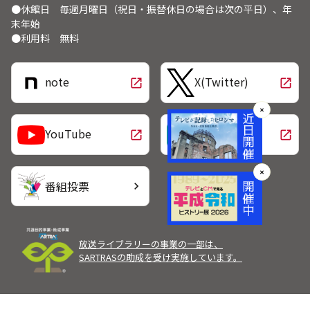
●休館日 毎週月曜日（祝日・振替休日の場合は次の平日）、年
末年始
●利用料 無料
note
X(Twitter)
open_in_new
open_in_new
✕
LINE
YouTube
open_in_new
open_in_new
✕
番組投票
chevron_right
放送ライブラリーの事業の一部は、
SARTRASの助成を受け実施しています。