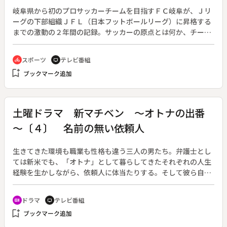
岐阜県から初のプロサッカーチームを目指すＦＣ岐阜が、Ｊリ
ーグの下部組織ＪＦＬ（日本フットボールリーグ）に昇格する
までの激動の２年間の記録。サッカーの原点とは何か、チーム
ワークとは何か。その答えを追う。◆岐阜出身の元グランパ
ス・森山泰行の熱い思いをうけて、チームは戦う集団へと変貌
スポーツ
テレビ番組
directions_bike
tv
していった。カリスマ指揮官・戸塚哲也氏を招聘し、快進撃を
bookmark_add
ブックマーク追加
続ける。Ｊリーグ入りは最短で２００８年、東海二部・一部と
各カテゴリーでの優勝が義務づけられているが、チームは公約
通りＪＦＬとの入れ替え戦の末、みごと昇格を果たした。
土曜ドラマ 新マチベン ～オトナの出番
～〔４〕 名前の無い依頼人
生きてきた環境も職業も性格も違う三人の男たち。弁護士とし
ては新米でも、「オトナ」として暮らしてきたそれぞれの人生
経験を生かしながら、依頼人に体当たりする。そして彼ら自身
もまた、依頼人との出会いを通して新たな経験を重ね、さらに
「オトナ」へと成長していく。三人の熱き壮年弁護士たちによ
ドラマ
テレビ番組
recent_actors
tv
るリーガル・ヒューマン・ドラマ。（２００７年６月３０日～
bookmark_add
ブックマーク追加
８月４日、全６回）◆第４回「名前の無い依頼人」。国選弁護
の受付を訪れた、レグラン法律事務所の徳永源太郎（渡哲