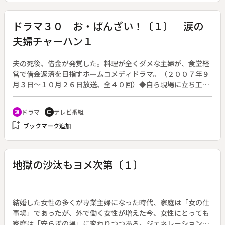
也）、堺田春樹（石坂浩二）、岡村重勝（地井武男）の三人。
最後に回ってきた起訴状に、岡村の目が釘付けになる。起訴状
ドラマ３０ お・ばんざい！〔１〕 涙の
に添付された写真が、かつての岡村が勤めていた会社の上司だ
夫婦チャーハン１
ったのだ。その被告人（板尾創路）は器物損壊の容疑で逮捕さ
れたが、名前を黙秘していた。
夫の死後、借金が発覚した。料理が全くダメな主婦が、食堂経
営で借金返済を目指すホームコメディドラマ。（２００７年９
月３日～１０月２６日放送、全４０回）◆自ら現場に立ち工務
店を切り盛りする花園くるみ（斉藤由貴）の夫・風太郎（田口
浩正）の葬儀。くるみと些細なことで喧嘩をした風太郎は、家
ドラマ
テレビ番組
recent_actors
tv
を飛び出したまま、川で溺れて亡くなってしまった。だが、な
bookmark_add
ブックマーク追加
ぜか５歳の雷智（谷端奏人）だけが、幽霊になった風太郎が見
える。生前の風太郎は、家業には全く携わらず、他の商売にば
かり手を出しては失敗する始末。その一方、料理の腕前は一流
の専業主夫だった。葬儀後、くるみが育った施設の園長（藤村
地獄の沙汰もヨメ次第〔１〕
俊二）が、風太郎に貸した一千万円を返済して欲しいとくるみ
に告げる。
結婚した女性の多くが専業主婦になった時代、家庭は「女の仕
事場」であったが、外で働く女性が増えた今、女性にとっても
家庭は「安らぎの場」に変わりつつある。ジェネレーションギ