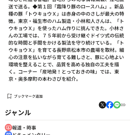
送で送る。◆第１回「霜降り豚のロースハム」。新品
種の豚「トウキョウＸ」は赤身の中のさしが最大の特
徴。東京・福生市のハム製造・小林和人さんは、「ト
ウキョウＸ」を使ったハム作りに挑んできた。小林さ
んの工場では、７５年前から受け継ぐドイツ式の伝統
的な時間と手間をかける製法を守り続けている。「ト
ウキョウＸ」を育てる長野県松本市の農場を取材。細
心の注意を払いながら育てる難しさと、豚に心地よい
環境を整えることで、品質を高める独自の工夫を描
く。コーナー「産地発！とっておきの味」では、東
京・奥多摩町の本わさびを紹介。
bookmark_add
ブックマーク追加
ジャンル
報道・時事
ondemand_video
ドキュメンタリー
cinematic_blur