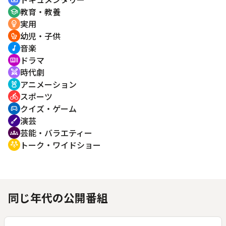
教育・教養
school
実用
emoji_objects
幼児・子供
crib
音楽
music_note
ドラマ
recent_actors
時代劇
swords
アニメーション
cruelty_free
スポーツ
directions_bike
クイズ・ゲーム
sports_esports
演芸
brush
芸能・バラエティー
groups
トーク・ワイドショー
adaptive_audio_mic
同じ年代の公開番組