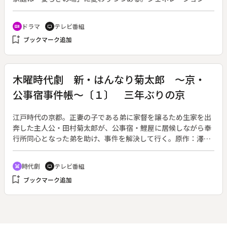
ャップと立場の違い、双方の価値観とプライドをかけた、嫁姑
の戦いを描くホームドラマ。（９月１３日終了、全１０回）◆
ドラマ
テレビ番組
recent_actors
tv
おむすびカフェ「おむす美」を経営する女社長・橘真琴は、４
bookmark_add
ブックマーク追加
０歳にして３歳年下「女の尻に敷かれる」タイプの森福三四郎
と結婚を決めた。運命の日曜日、森福家を訪れた真琴は、三四
郎の父・大三郎と母・千代子、姉・小百合、姪・みちるに温か
く迎えられる。しかし、それは古くからのしきたりを重んじる
木曜時代劇 新・はんなり菊太郎 ～京・
千代子との凄絶なバトルの幕開けであった。
公事宿事件帳～〔１〕 三年ぶりの京
江戸時代の京都。正妻の子である弟に家督を譲るため生家を出
奔した主人公・田村菊太郎が、公事宿・鯉屋に居候しながら奉
行所同心となった弟を助け、事件を解決して行く。原作：澤田
ふじ子。（第３シリーズ／２００７年１月１１日～３月１日放
送、全８回）◆第一回「三年ぶりの京」。はんなり菊太郎（内
時代劇
テレビ番組
swords
tv
藤剛志）が３年ぶりに京に戻ってきた。さっそく愛するお信
bookmark_add
ブックマーク追加
（南果歩）を訪ねるが、３年の消息不明の身勝手に怒ったお信
は姿を隠す。一方、菊太郎は父・次右衛門（宍戸錠）に料理屋
の女との浮気の疑いありと聞かされ、この騒動に巻き込まれ
る。やがてこの料理屋が貧乏な公家の娘を、金持ちの妾に売り
飛ばす商売をしていたことがわかり、菊太郎はこの娘のために