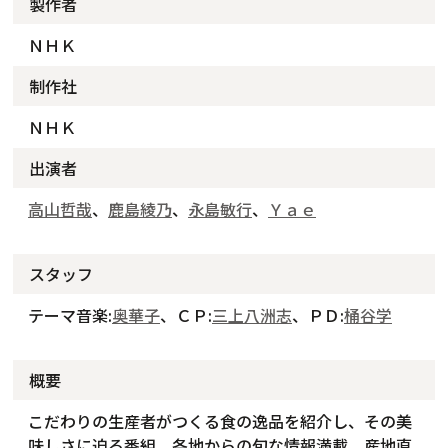
製作者
ＮＨＫ
制作社
ＮＨＫ
出演者
高山哲哉
、
鹿島綾乃
、
永島敏行
、
Ｙａｅ
スタッフ
テーマ音楽:
奥華子
、ＣＰ:
三上八洲志
、ＰＤ:
桶谷学
概要
こだわりの生産者がつくる食の逸品を紹介し、その美
味しさに迫る番組。各地からの旬な情報満載、産地直