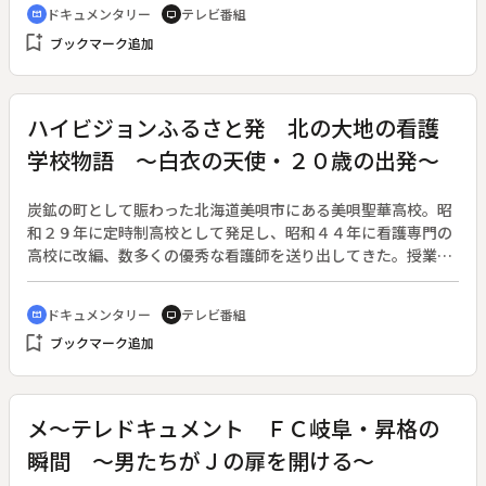
生涯の生きがいにしている。「牧野博士と桜」が自分の人生に
ドキュメンタリー
テレビ番組
cinematic_blur
tv
険しい形容を見える溶岩洞くつもひとたび内部に入ると、神秘
深く影響していると感じた武井さんは、生涯で２５００種もの
bookmark_add
的な世界が広がっていた。長い時間かけて作られた氷柱や氷
ブックマーク追加
植物の新変種を発見・命名した牧野博士にとって、「桜」とは
筍。俗世間では絶対に見られない光景だ。
どのような存在なのか調べた。すると昭和１６年に、中国大陸
で博士自身最大となる植物調査を行っていたことが分かった。
その目的は「大陸の桜」。牧野博士直筆の日記に残された調査
ハイビジョンふるさと発 北の大地の看護
記録を手掛かりに、自分自身の植物人生を見つめ直すため、武
学校物語 ～白衣の天使・２０歳の出発～
井さんは、牧野博士が見た「大陸の桜」を探して中国に向か
う。
炭鉱の町として賑わった北海道美唄市にある美唄聖華高校。昭
和２９年に定時制高校として発足し、昭和４４年に看護専門の
高校に改編、数多くの優秀な看護師を送り出してきた。授業は
５年の一貫教育で、５０以上の専門科目を履修しなければなら
ない。１５歳～２０歳の４００人の生徒が在籍し、半数の生徒
ドキュメンタリー
テレビ番組
cinematic_blur
tv
が親元を離れて通学している。番組は最上級生の５人の生徒に
bookmark_add
ブックマーク追加
密着、授業の様子、病院実習、国家試験、修了式、そして社会
人として病院に勤務するまでの奮闘ぶりを追い、地域に育まれ
ながら看護師として旅立つ女子学生たちの成長を見つめる。
メ～テレドキュメント ＦＣ岐阜・昇格の
瞬間 ～男たちがＪの扉を開ける～