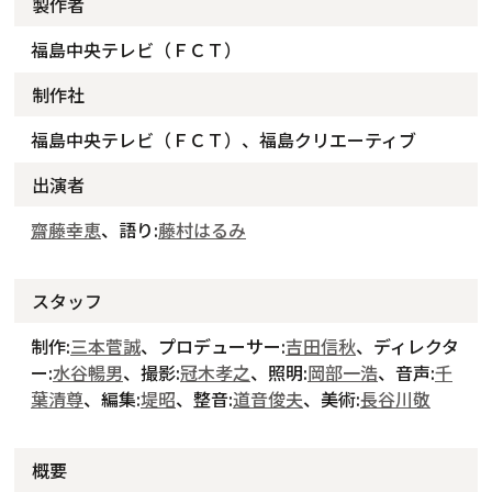
製作者
福島中央テレビ（ＦＣＴ）
制作社
福島中央テレビ（ＦＣＴ）、福島クリエーティブ
出演者
齋藤幸恵
、語り:
藤村はるみ
スタッフ
制作:
三本菅誠
、プロデューサー:
吉田信秋
、ディレクタ
ー:
水谷暢男
、撮影:
冠木孝之
、照明:
岡部一浩
、音声:
千
葉清尊
、編集:
堤昭
、整音:
道音俊夫
、美術:
長谷川敬
概要