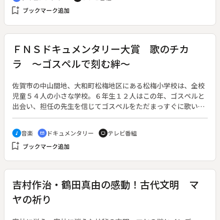
び時が刻めるようにと、岸さんは持てる技術の全てを注ぎこん
bookmark_add
ブックマーク追加
で修理に打ち込む。◆生まれつきの障害で７歳まで歩けず、療
養施設で５回の手術を重ね、厳しいリハビリに耐えてようやく
杖なしで歩けるようになった岸さん。小さい頃にはいろいろな
苦労もあり、施設では病気で死んでいく仲間たちの姿も目にし
ＦＮＳドキュメンタリー大賞 歌のチカ
た。仲間の分まで生き抜きたいと、時計修理を身につけ、２５
ラ ～ゴスペルで刻む絆～
歳で独立。伴侶にも恵まれた。「時計塾」をひらいて修理の技
法を教えてもいる。明るく前向きに生きる岸さんの日々を追
う。
佐賀市の中山間地、大和町松梅地区にある松梅小学校は、全校
児童５４人の小さな学校。６年生１２人はこの年、ゴスペルと
出会い、担任の先生を信じてゴスペルをただまっすぐに歌い続
け、その心を知った。手助けしたのは、日本ゴスペル界の女
王・亀渕友香さん。彼女は子どもたちに、歌には人を変える力
音楽
ドキュメンタリー
テレビ番組
music_note
cinematic_blur
tv
があることや、自分らしく歌うことの大切さを教えた。次第に
bookmark_add
ブックマーク追加
子どもたちの表情が変わり、歌が力強くなっていく。「卒業式
にゴスペルで感謝の気持ちを伝える」と決めた１２人の小さな
ゴスペラーと亀渕さんが辿った、「歌のチカラ」を探す旅９０
日を描く。
吉村作治・鶴田真由の感動！古代文明 マ
ヤの祈り