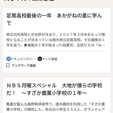
足尾高校最後の一年 あかがねの里に学ん
で
県立日光高校との合併が決まり、２００７年３月末をもって閉
校となることが決まっている栃木県立足尾高校。その最後の１
年を追う。◆最後の１年が始まった始業式、生徒たちは「みん
なで学校を盛り上げていきたい」と話すが“閉校”の実感はまだ
ない。学校が年間のテーマとして掲げたのは「町への恩返しと
ドキュメンタリー
テレビ番組
cinematic_blur
tv
思い出づくり」。生徒たちは植樹や町内清掃に取り組む。閉校
bookmark_add
ブックマーク追加
が近づき、長年授業で使われてきた工作機械が運び出されてい
くのには、先生もさびしさを隠せない。
ＮＢＳ月曜スペシャル 大地が僕らの学校
だ！ ～すざか農業小学校の１年～
酪農が盛んな長野県須坂市で、遊休農地を利用した「すざか農
業小学校」が開校した。地元の小学生５５人と、ボランティア