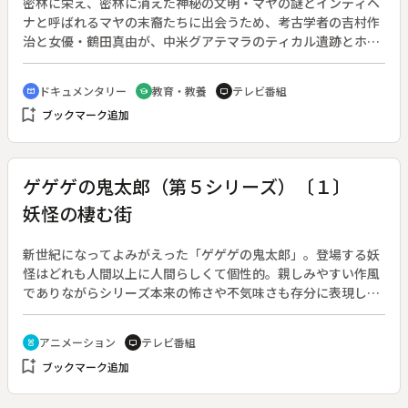
密林に栄え、密林に消えた神秘の文明・マヤの謎とインディヘ
ナと呼ばれるマヤの末裔たちに出会うため、考古学者の吉村作
治と女優・鶴田真由が、中米グアテマラのティカル遺跡とホン
ジュラスのコパン遺跡を訪ね、かつての壮大な栄華と現在に残
る伝統の暮らしを紹介する。◆グアテマラ北部のティカル遺跡
ドキュメンタリー
教育・教養
テレビ番組
cinematic_blur
school
tv
には、巨大な５基のピラミッド（神殿）と巨大住居跡など３０
bookmark_add
ブックマーク追加
００以上の建造物が点在する。紀元前２００年頃から１０００
年以上にわたって栄えたマヤ文明有数の王朝都市だったティカ
ルには、最盛期には５万を超える住人がいたと言われる。同じ
時期に栄えたコパンは海抜６００メートルの谷間にあり、数々
ゲゲゲの鬼太郎（第５シリーズ）〔１〕
の石碑や祭壇、ユニークな動物の彫像などが残っており、“高浮
妖怪の棲む街
き彫り”というマヤ芸術最高の立体的な彫刻を生み出したこと
で知られている。これらの都市が９世紀に突然衰退してしまっ
たのは何故なのか。◆マヤの末裔・インディヘナたちは、空に
新世紀になってよみがえった「ゲゲゲの鬼太郎」。登場する妖
祈り、大地に感謝し、家族で力を合わせる、現代社会が忘れて
怪はどれも人間以上に人間らしくて個性的。親しみやすい作風
しまった暮らしをいまも続けている。
でありながらシリーズ本来の怖さや不気味さも存分に表現した
第５シリーズ。原作：水木しげる。（２００７年４月１日～２
００９年３月２９日放送、全１００回）◆第１回「妖怪の棲む
アニメーション
テレビ番組
cruelty_free
tv
街」。子供たちが沼の塚を壊してしまったことで、祀られてい
bookmark_add
ブックマーク追加
た妖怪が目覚めてしまった。妖怪横丁の外れに住む鬼太郎は、
謎の水に襲われていた少年を助ける。それが妖怪・水虎の仕業
だと知った鬼太郎は、再封印に乗り出す。