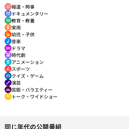
報道・時事
ondemand_video
ドキュメンタリー
cinematic_blur
教育・教養
school
実用
emoji_objects
幼児・子供
crib
音楽
music_note
ドラマ
recent_actors
時代劇
swords
アニメーション
cruelty_free
スポーツ
directions_bike
クイズ・ゲーム
sports_esports
演芸
brush
芸能・バラエティー
groups
トーク・ワイドショー
adaptive_audio_mic
同じ年代の公開番組