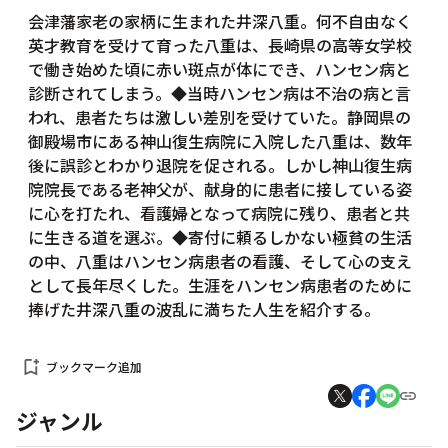
会津藩家老の家柄に生まれた井深八重。何不自由なく
英才教育を受けて育った八重は、長崎県の高等女学校
で働き始めた頃に赤い斑点が体にでき、ハンセン病と
診断されてしまう。◆当時ハンセン病は不治の病と言
われ、患者たちは激しい差別を受けていた。静岡県の
御殿場市にある神山復生病院に入院した八重は、数年
後に誤診とわかり退院を促される。しかし神山復生病
院院長である老神父が、献身的に患者に接している姿
に心を打たれ、看護婦となって病院に残り、患者と共
に生きる道を選ぶ。◆寄付に頼るしかない極貧の生活
の中、八重はハンセン病患者の看護、そして心の支え
として長年尽くした。生涯をハンセン病患者のために
捧げた井深八重の波乱に満ちた人生を紹介する。
bookmark_add
ブックマーク追加
ジャンル