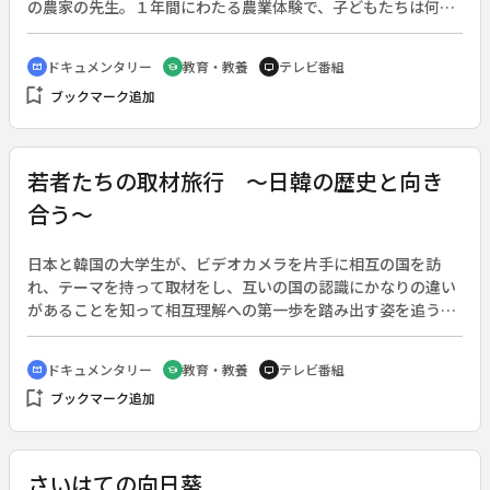
の農家の先生。１年間にわたる農業体験で、子どもたちは何を
学んだのか。◆春から月２回、土曜日に授業が行われる。田植
えから草取り、野菜の種まき、手入れ、そして収穫。子どもた
ドキュメンタリー
教育・教養
テレビ番組
cinematic_blur
school
tv
ちはどろんこになって農作業を行った。
bookmark_add
ブックマーク追加
若者たちの取材旅行 ～日韓の歴史と向き
合う～
日本と韓国の大学生が、ビデオカメラを片手に相互の国を訪
れ、テーマを持って取材をし、互いの国の認識にかなりの違い
があることを知って相互理解への第一歩を踏み出す姿を追う。
◆どちらも時代は「文禄・慶長の役」。韓国の学生は朝鮮から
日本に伝わった陶磁器文化について、日本の学生は朝鮮の武
ドキュメンタリー
教育・教養
テレビ番組
cinematic_blur
school
tv
将・李舜臣について取材を進めていく。
bookmark_add
ブックマーク追加
さいはての向日葵