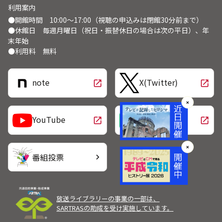
利用案内
●開館時間 10:00～17:00（視聴の申込みは閉館30分前まで）
●休館日 毎週月曜日（祝日・振替休日の場合は次の平日）、年
末年始
●利用料 無料
note
X(Twitter)
open_in_new
open_in_new
✕
LINE
YouTube
open_in_new
open_in_new
✕
番組投票
chevron_right
放送ライブラリーの事業の一部は、
SARTRASの助成を受け実施しています。