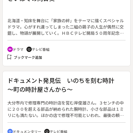
北海道・知床を舞台に「家族の絆」をテーマに描くスペシャル
ドラマ。心がすれ違ってしまった二組の親子の人生が偶然に交
錯し、物語が展開していく。ＨＢＣテレビ開局５０周年記念番
組。◆“弁護士過疎地”の知床。手島陽子（大塚寧々）は、この
問題に対応するため日弁連が設けた「ひまわり弁護士」とし
ドラマ
テレビ番組
recent_actors
tv
て、小学校４年生の息子・良平（深澤嵐）と共に知床にやって
bookmark_add
ブックマーク追加
来た。法律家として知床で働くことは、同じく弁護士であった
亡き夫の夢でもあった。彼女の元には様々な相談が持ち込ま
れ、業務に忙殺される日々が続く。そのため息子を省みる時間
は減り、母と子の間には小さな隙間が生じてしまう。◆ある
ドキュメント発見伝 いのちを刻む時計
日、陽子のもとに、２０年前から古い番屋に住み着き一人で暮
～町の時計屋さんから～
らす宗倉（中村嘉葎雄）を立ち退かせる依頼が入る。彼はある
ことがきっかけで、家族がバラバラになっていたが、誰もその
ことは知らなかった。偶然の出会いから宗倉は良平の危機を救
大分市内で修理専門の時計店を営む岸俊雄さん。３センチの中
い、やがて年齢差を超えた友情が芽生える。２人の付き合いに
に２００を超える部品が納められた腕時計、小さな部品は１ミ
苛立つ陽子。そこへ「地上げ屋」を名乗る松永（荒川良々）が
リにも満たない。ほかの店で修理不可能といわれ、最後の頼み
現れ、番屋の宗倉を追い出しに向かう。
の綱と持ち込まれる品も多い。全国各地から持ち込まれる機械
式時計には、持ち主や家族の物語や思い出がこもっている。再
ドキュメンタリー
テレビ番組
cinematic_blur
tv