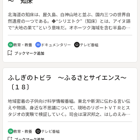
～ 知床
が始まる。一方、病に倒れた由布姫（柴本幸）に死期が迫って
いた。
北海道の知床は、屋久島、白神山地と並ぶ、国内三つの世界自
然遺産の一つである。◆“シリエトク”（知床）とは、アイヌ語
で“大地の果て”という意味だ。オホーツク海域を含む半島の先
端部分の７１，１００ヘクタール、ヒグマやエゾシカ、オジロ
ワシが生息し、流氷にのって来るアザラシが海岸を埋める手つ
教育・教養
ドキュメンタリー
テレビ番組
school
cinematic_blur
tv
かずの大自然が、世界遺産とされている。◆榎木が訪れた日、
bookmark_add
ブックマーク追加
ヒグマ出没のため、知床五湖の遊歩道の大部分が立入禁止とな
っていた。ここでは彼ら自然の住人が、大地の“あるじ”なの
だ。◆知床
ふしぎのトビラ ～ふるさとサイエンス～
〔１８〕
地域密着の子供向け科学情報番組。東北や新潟に伝わる言い伝
えや物語、身近な不思議について、現地のリポートＶＴＲとス
タジオの実験で検証していく。司会は深沢邦之、はしのえみ、
生駒夕紀子アナウンサー。東北６県と新潟県のブロックネット
で月１回放送。（２００６年３月２５日放送開始）◆この回の
教育・教養
テレビ番組
school
tv
テ－マは、江戸時代からの山形の名産品「“紅花”のひみつ」、
bookmark_add
ブックマーク追加