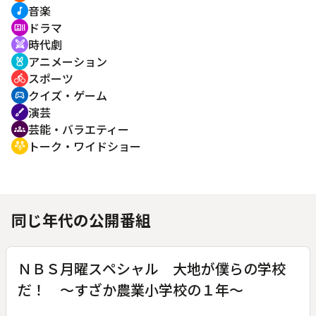
音楽
music_note
ドラマ
recent_actors
時代劇
swords
アニメーション
cruelty_free
スポーツ
directions_bike
クイズ・ゲーム
sports_esports
演芸
brush
芸能・バラエティー
groups
トーク・ワイドショー
adaptive_audio_mic
同じ年代の公開番組
ＮＢＳ月曜スペシャル 大地が僕らの学校
だ！ ～すざか農業小学校の１年～