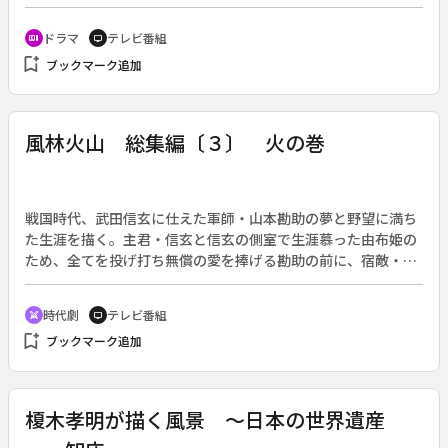
（２００６年１０月１１日～２００７年３月１４日放送、全２
０回）◆ソフトウェアを開発するプログラマー・瀬沼優（山崎
ドラマ
テレビ番組
recent_actors
tv
勝之）の転落死体が発見された。現場からは２人分の足痕が発
bookmark_add
ブックマーク追加
見され、殺人の可能性が高くなった。しかし、翌日、その足痕
と現場の写真やネガが鑑識の部屋から消えた。必死で探す米沢
（六角精児）を手伝う右京（水谷豊）と薫（寺脇康文）。右京
は鑑識の部屋に入れる何者かが意図して盗み出したのではない
風林火山 総集編〔３〕 火の巻
か、と推理する。瀬沼の会社で事情聴取をしていると、死んだ
瀬沼にそっくりの男を見かける。実は瀬沼には仕事のパートナ
ーでもあった双子の弟・翔（山崎勝之）がいた。右京は翔に、
警察関係者から仕事の依頼はないかと質問する。一方、小野田
戦国時代、武田信玄に仕えた軍師・山本勘助の夢と野望に満ち
（岸部一徳）のかつての部下で公安幹部の嶋村（宮内敦士）が
た生涯を描く。主君・信玄と信玄の側室で生涯慕った由布姫の
心臓発作で急死した。不自然な死に疑問を抱いた小野田は、右
ため、全てを投げ打ち無償の愛を捧げる勘助の前に、宿敵・上
京に捜査を依頼。さっそく行動を開始した右京と薫は、嶋村が
杉謙信が立ちはだかる。ＮＨＫ大河ドラマ第４６作（２００７
サザンカを手に倒れていたことを確認する。
年１月７日～１２月１６日放送、全５０回）の総集編（全４
時代劇
テレビ番組
swords
tv
回）。原作：井上靖。◆総集編・第三部「火の巻」。越後で頭
bookmark_add
ブックマーク追加
角を現した長尾景虎（Ｇａｃｋｔ）の実力を見定めるため、勘
助（内野聖陽）は越後に潜入する。武田晴信（市川亀治郎）は
いよいよ村上義清（永島敏行）を追い詰め、信濃を手中に収め
ようとする。村上は越後に逃れ、景虎に助けを請う。それを受
榎木孝明が描く風景 ～日本の世界遺産
けて景虎は信濃に出陣し、ここに１２年にわたる川中島の戦い