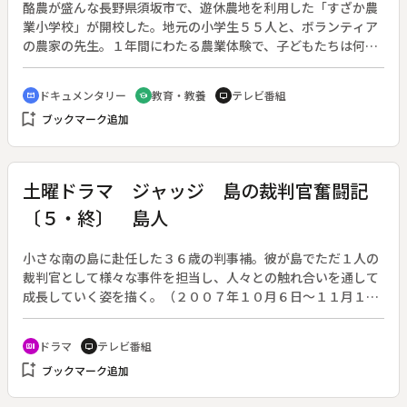
酪農が盛んな長野県須坂市で、遊休農地を利用した「すざか農
業小学校」が開校した。地元の小学生５５人と、ボランティア
の農家の先生。１年間にわたる農業体験で、子どもたちは何を
学んだのか。◆春から月２回、土曜日に授業が行われる。田植
えから草取り、野菜の種まき、手入れ、そして収穫。子どもた
ドキュメンタリー
教育・教養
テレビ番組
cinematic_blur
school
tv
ちはどろんこになって農作業を行った。
bookmark_add
ブックマーク追加
土曜ドラマ ジャッジ 島の裁判官奮闘記
〔５・終〕 島人
小さな南の島に赴任した３６歳の判事補。彼が島でただ１人の
裁判官として様々な事件を担当し、人々との触れ合いを通して
成長していく姿を描く。（２００７年１０月６日～１１月１０
日放送、全５回）◆最終回「島人（シマッチュ）」。三沢恭介
（西島秀俊）は自然観察員の新元みづき（遠藤久美子）から、
ドラマ
テレビ番組
recent_actors
tv
環境を破壊するリゾート開発差し止めの訴訟を受ける。一方、
bookmark_add
ブックマーク追加
畑夏海（浅野温子）はその開発を進める会社に力を貸すよう、
東京の弁護士事務所から依頼される。リゾート開発の担当者・