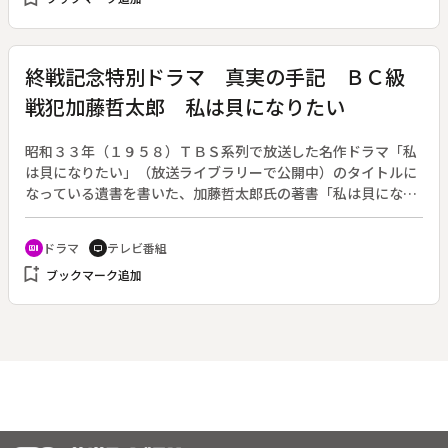
宮城県気仙沼大島・十八鳴浜（くぐなりはま）の“鳴り砂（な
りすな）”「海辺のサンド・オブ・ミュージック？」。
終戦記念特別ドラマ 真実の手記 ＢＣ級
戦犯加藤哲太郎 私は貝になりたい
昭和３３年（１９５８）ＴＢＳ系列で放送した名作ドラマ「私
は貝になりたい」（放送ライブラリーで公開中）のタイトルに
なっている遺書を書いた、加藤哲太郎氏の著書「私は貝になり
たい～あるＢＣ級戦犯の叫び」をもとにしたドラマ。“人道的
罪”を問われたＢＣ級戦犯の実態を描きながら、戦争の悲惨
ドラマ
テレビ番組
recent_actors
tv
さ、理不尽さ、そして終戦前後の日本人の複雑な思いをも描き
bookmark_add
ブックマーク追加
出す。◆昭和２０年、加藤哲太郎は新潟の俘虜収容所で終戦の
玉音放送を聞いた。大学で経済学を学び、外国語ができるとい
うことで高級将校も含むこの収容所の担当になっていた加藤
は、放送を聞きながらある決意を固めていた。それは、数ヶ月
前に起きた捕虜射殺の一件についてだった。