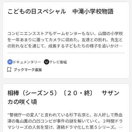
麓一平（岡田浩暉）は大美島出身で、島の自然をこよなく愛し
ており、環境保護に十分配慮した計画であることに自信を持っ
こどもの日スペシャル 中滝小学校物語
ていた。恭介は、会社側が提出した証拠書類の中で建設による
原生林の地下水への影響があいまいな表現であることに目を付
け、原告と被告の双方に地下水への影響の調査を命じる。そし
て両者は法廷で真っ向から対立する。
コンビニエンスストアもゲームセンターもない、山間の小学校
を一年あまりに渡ってカメラに収めた。友達との別れ、先生と
の別れなどを通じて、成長する子どもたちの様子を追いかけ
た。◆秋田県鹿角市の中滝小学校（現在は閉校）は、青森県と
岩手県の県境にある小さな小学校。どこか懐かしい木造校舎
ドキュメンタリー
テレビ番組
cinematic_blur
tv
に、７人の子どもたちが学んでいる。唯一の男子、橋野君は酪
bookmark_add
ブックマーク追加
農を営む家に生まれ、「将来は、お父さんの跡を継ぎたい」と
牛の世話を日課としている。春、待望の新入生を迎えた小学校
で、橋野君の新しい生活がスタートした。
相棒（シーズン５）〔２０・終〕 サザン
カの咲く頃
“警視庁一の変人”と言われている杉下右京と、お人好しで熱血
漢の亀山薫の凸凹コンビが事件の謎を解いていく。２時間ドラ
マシリーズの人気を受け、連続ドラマ化した第５シリーズ。