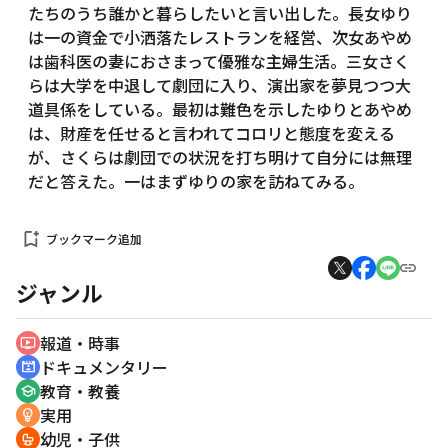
たちのうち誰かと暮らしたいと言い出した。長女ゆり
は一の資金で小洒落たレストランを経営、次女あやめ
は歯科医の妻におさまって優雅な主婦生活。三女さく
らは大学を中退して劇団に入り、演出家を夢見つつ大
道具係をしている。最初は難色を示したゆりとあやめ
は、財産を任せると言われてコロリと態度を変える
が、さくらは劇団での状況を打ち明けて自分には無理
だと答えた。一はまずゆりの家を訪ねてみる。
bookmark_add
ブックマーク追加
ジャンル
報道・時事
ondemand_video
ドキュメンタリー
cinematic_blur
教育・教養
school
実用
emoji_objects
幼児・子供
crib