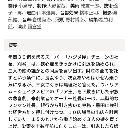
制作:
小泉守
、制作:
大野哲哉
、美術:
乾友一郎
、技術:
金
子幸男
、選曲:
山本逸美
、音響効果:
橋本正明
、撮影:
渡
部健
、音声:
岩橋尚治
、照明:
野村博幸
、編集:
松竹利
郎
、演出:
雨宮望
概要
年商３０億を誇るスーパー「ハジメ屋」チェーンの社
長、刈谷一は、狭心症をきっかけに引退を勧められ、
三人の娘の誰かとの同居を言い出す。財産の全てを託
すという条件に、長女ゆり、次女あやめはがぜん乗り
気になるが、三女さくらは無理だと答えた。ウィリア
ム・シェイクスピアの「リア王」を下敷きにした家族
の悲喜劇。◆創業者でオーナー社長の一は、典型的な
ワンマン社長。銀行から引き抜いた専務・黒田に強引
な経営方針を押し付けつつ、１０店舗目の出店を計画
していた。１５のときから働き始めて３人の娘を育て
上げ、愛妻を十数年前に亡くした一は、引退したら娘