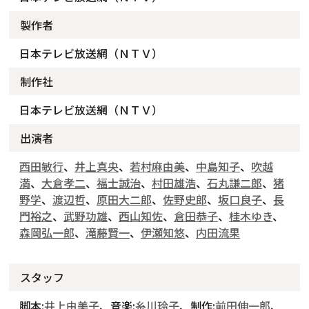
製作者
日本テレビ放送網（ＮＴＶ）
制作社
日本テレビ放送網（ＮＴＶ）
出演者
西田敏行
、
井上真央
、
若村麻由美
、
中島知子
、
吹越
満
、
大倉孝二
、
福士誠治
、
村田雄浩
、
石丸謙二郎
、
猪
野学
、
渡辺哲
、
原田大二郎
、
佐野史郎
、
坂口良子
、
長
門裕之
、
武野功雄
、
西山知佐
、
倉田恭子
、
桂木ゆき
、
森岡弘一郎
、
滝藤賢一
、
伊瀬知悠
、
内田流果
スタッフ
脚本:
井上由美子
、音楽:
糸川玲子
、制作:
前田伸一郎
、