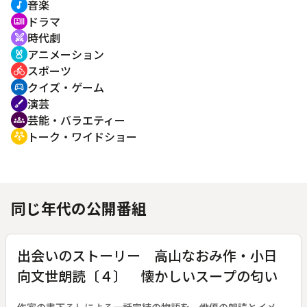
音楽
music_note
ドラマ
recent_actors
時代劇
swords
アニメーション
cruelty_free
スポーツ
directions_bike
クイズ・ゲーム
sports_esports
演芸
brush
芸能・バラエティー
groups
トーク・ワイドショー
adaptive_audio_mic
同じ年代の公開番組
出会いのストーリー 高山なおみ作・小日
向文世朗読〔４〕 懐かしいスープの匂い
作家の書下ろしによる一話完結の物語を、俳優の朗読とイメー