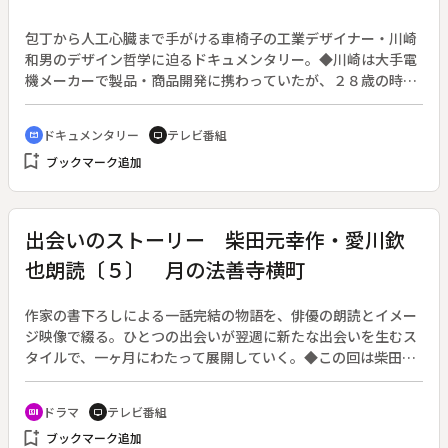
包丁から人工心臓まで手がける車椅子の工業デザイナー・川崎
和男のデザイン哲学に迫るドキュメンタリー。◆川崎は大手電
機メーカーで製品・商品開発に携わっていたが、２８歳の時に
交通事故に遭い、車椅子生活を余儀なくされるようになった。
その後、自ら川崎デザイン室を主宰し、企業戦略としてのデザ
ドキュメンタリー
テレビ番組
cinematic_blur
tv
インや、伝統工芸と先端技術を調和させた新分野を開拓してき
bookmark_add
ブックマーク追加
た。体が不自由な分、想像力がはたらくのだと言う。日本の現
状に飽き足らない川崎は、「デザイナーは会社の利益のために
でなく、日本の未来のためにデザインするのだ」と熱く訴え
る。
出会いのストーリー 柴田元幸作・愛川欽
也朗読〔５〕 月の法善寺横町
作家の書下ろしによる一話完結の物語を、俳優の朗読とイメー
ジ映像で綴る。ひとつの出会いが翌週に新たな出会いを生むス
タイルで、一ヶ月にわたって展開していく。◆この回は柴田元
幸作・愛川欽也朗読の第５回「月の法善寺横町」。
ドラマ
テレビ番組
recent_actors
tv
bookmark_add
ブックマーク追加