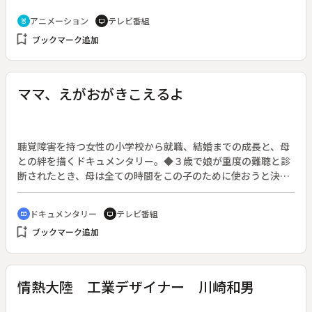
アニメーション
テレビ番組
cruelty_free
tv
bookmark_add
ブックマーク追加
ママ、えがおがきこえるよ
聴覚障害を持つ女性の小学校から就職、結婚までの成長と、母
との絆を描くドキュメンタリー。◆３歳で娘が重度の難聴と診
断されたとき、母は全ての時間をこの子のために使おうと決心
した。普通の子により近い生活を、と高校まで普通学校に通
学。時には母娘でぶつかることもあったが、明るく積極的な娘
ドキュメンタリー
テレビ番組
cinematic_blur
tv
は口の動きで言葉を読み取り、クラシックバレエにも挑戦し、
bookmark_add
ブックマーク追加
障害を乗り越えていった。娘は親元を離れて短大に進学する。
そこは日本で唯一聴覚障害者を対象とした大学で、彼女は得意
のグラフィックデザインで健聴者と聴覚障害者の架け橋を作る
という夢を持つ。
情熱大陸 工業デザイナー 川崎和男