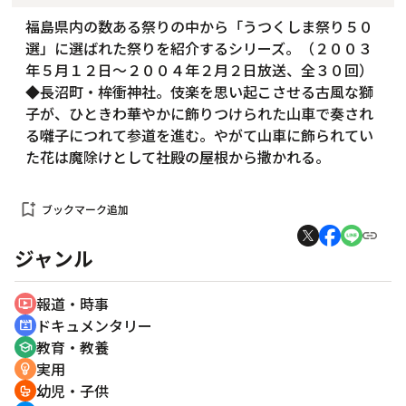
福島県内の数ある祭りの中から「うつくしま祭り５０
選」に選ばれた祭りを紹介するシリーズ。（２００３
年５月１２日～２００４年２月２日放送、全３０回）
◆長沼町・桙衝神社。伎楽を思い起こさせる古風な獅
子が、ひときわ華やかに飾りつけられた山車で奏され
る囃子につれて参道を進む。やがて山車に飾られてい
た花は魔除けとして社殿の屋根から撒かれる。
bookmark_add
ブックマーク追加
ジャンル
報道・時事
ondemand_video
ドキュメンタリー
cinematic_blur
教育・教養
school
実用
emoji_objects
幼児・子供
crib