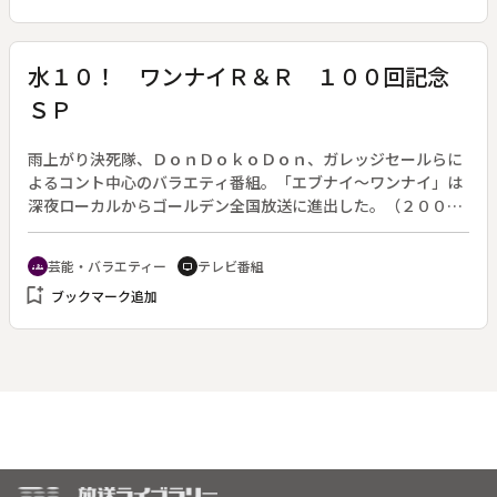
水１０！ ワンナイＲ＆Ｒ １００回記念
ＳＰ
雨上がり決死隊、ＤｏｎＤｏｋｏＤｏｎ、ガレッジセールらに
よるコント中心のバラエティ番組。「エブナイ～ワンナイ」は
深夜ローカルからゴールデン全国放送に進出した。（２００２
年１０月２３日～２００６年１２月２０日放送）◆この回は１
００回記念スペシャル。「夜のめざましテレビ」のスタジオに
芸能・バラエティー
テレビ番組
groups
tv
揃ったメンバーたちが、懐かしいコントや人気キャラクター、
bookmark_add
ブックマーク追加
爆笑の名場面を見ながら送る１時間の特別版。「ゴリエちゃん
スーパーアクション集」「エブナイチェック傑作選」「１００
回おめでとう！ビデオレター」「ヒストリーｏｆ轟さん」「ぐ
っさん先生集」「ギノ＆マンタ傑作集」「新作・ゴリケル・ジ
ャクソンの真実」など。