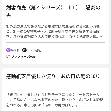
とに。その後日本に戻るが、貧しさから次女は１２歳の時に家
剣客商売（第４シリーズ）〔１〕 陽炎の
を出て、三女もまた朝鮮へ渡っていった。母親の願いも空しく
男
バラバラになっていく子どもたち。その母親も８６歳になり、
裏切られ続けた夫への愛情は、深い憎しみに変わっていた。常
に戦いであった人生も晩年を迎え、母親は今何を思うのか。
無外流の達人でありながら風雅な隠居生活を送る秋山小兵衛
と、剣一筋の堅物息子・大治郎が様々な事件を解決する活躍
を、江戸情緒を織り込んで描く時代劇。原作：池波正太郎。
（第４シリーズ／２００３年１月２１日～５月１３日放送、全
１１回）◆初夏のある日、小兵衛（藤田まこと）を訪ねて来た
時代劇
テレビ番組
swords
tv
三冬（寺島しのぶ）は、陽炎の向こうから男が追ってくる夢を
bookmark_add
ブックマーク追加
よく見るという。そんなところへ、大治郎（山口馬木也）が半
年振りに剣術修行の旅から帰って来た。その夜、根岸で母の実
家・和泉屋の寮に暮らす三冬は、押し入った賊を追い払う。心
配した小兵衛は警護のために大治郎を出向かせるが、賊は三冬
感動紙芝居優しさ便り あの日の鯉のぼり
ではなく、別のものを狙っていた。火曜時代劇。
「親切」や「優しさ」などをテーマにしたショートストーリ
ー。日常のささいな出来事のなかに隠された、心打たれる瞬間
をつづる。◆この回は「あの日の鯉のぼり」。