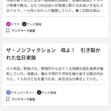
ジ映像で綴る。ひとつの出会いが翌週に新たな出会いを生むス
タイルで、一ヶ月にわたって展開していく。◆この回は高山な
おみ作・小日向文世朗読の第４回「懐かしいスープの匂い」。
ドラマ
テレビ番組
recent_actors
tv
bookmark_add
ブックマーク追加
ザ・ノンフィクション 母よ！ 引き裂か
れた在日家族
４０年前、釈放され、警視庁から出てくる母親の姿を長男が撮
影していた。母親は、働かず博打や浮気を繰り返す父親の代わ
りに、７人の子どもを養うため、非合法な仕事をしていた。守
るべきは法よりも家族。その結果、母親は３７回も逮捕され
た。そんな母親の生きざまを映画撮影の仕事をしていた長男が
ドキュメンタリー
テレビ番組
cinematic_blur
tv
記録していた。母親は１２歳に時に済州島から来日し、日本語
bookmark_add
ブックマーク追加
の読み書きもできなかったが、金を稼ぐため必死に生きた。見
合い結婚をしたが、戦争で無一文になり、朝鮮に戻った。しか
し、そこでも朝鮮戦争が勃発し、長女と四女とは生き別れるこ