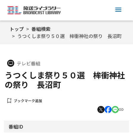
menu
トップ
番組検索
うつくしま祭り５０選 桙衝神社の祭り 長沼町
テレビ番組
tv
うつくしま祭り５０選 桙衝神社
の祭り 長沼町
bookmark_add
ブックマーク追加
番組ID