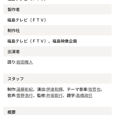
製作者
福島テレビ（ＦＴＶ）
制作社
福島テレビ（ＦＴＶ）、福島映像企画
出演者
語り:
岩田雅人
スタッフ
制作:
遠藤彰紀
、演出:
伊達和輝
、テーマ音楽:
弦哲也
、
音声:
菅野浩行
、監修:
井坂能行
、題字:
高橋政巳
概要