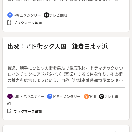
えた２０００年４月３０日、アメリカ各地でこの日を記念する
集会が多数開かれた。各地の集会に参加した作家・小田実は、
ドキュメンタリー
テレビ番組
cinematic_blur
tv
これを機会に戦争を巡る対論の旅に出た。
bookmark_add
ブックマーク追加
出没！アド街ック天国 鎌倉由比ヶ浜
毎週、勝手にひとつの街を選んで徹底取材。ドラマチックかつ
ロマンチックにアドバタイズ（宣伝）するＣＭを作り、その街
の魅力を広告しようという、自称「地域密着系都市型エンター
テインメント」。（１９９５年４月１５日開始）◆鎌倉といえ
ば大仏と寺、そして多くの人々に愛されて９８年走り続ける、
芸能・バラエティー
ドキュメンタリー
実用
テレビ番
groups
cinematic_blur
emoji_objects
tv
江の電。これはまさに鎌倉のシンボル。由比ヶ浜は夏に大勢の
組
人々で賑わうビーチだが、冬のビーチこそ恋人たちには最適の
bookmark_add
場所である。海を見ながら、三崎直送のマグロ料理が楽しめる
ブックマーク追加
レストランや、盛った器が人気の京風懐石の店などを紹介す
る。