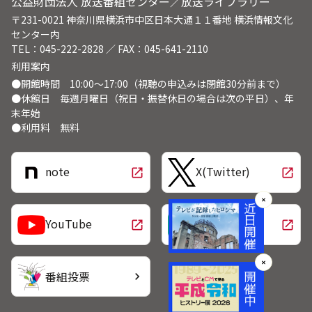
公益財団法人 放送番組センター／放送ライブラリー
〒231-0021 神奈川県横浜市中区日本大通１１番地 横浜情報文化
センター内
TEL：045-222-2828 ／ FAX：045-641-2110
利用案内
●開館時間 10:00～17:00（視聴の申込みは閉館30分前まで）
●休館日 毎週月曜日（祝日・振替休日の場合は次の平日）、年
末年始
●利用料 無料
note
X(Twitter)
open_in_new
open_in_new
✕
LINE
YouTube
open_in_new
open_in_new
✕
番組投票
chevron_right