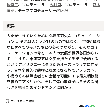
橋京子
、プロデューサー:
今村司
、プロデューサー:
宮木
宣嗣
、チーフプロデューサー:
柏木登
概要
人間が生きていくために必要不可欠な“コミュニケーシ
ョン”。それは人と人だけのものではなく、生物や機械
などすべてのモノたちとの心のつながり。そんなコミ
ュニケーションの今を、４人の女優が世界各国からレ
ポートする。◆奥菜恵は文字を持たず手話で会話する
というアボリジニーに会うためオーストラリアに向か
う。吉本多香美は動物と友達になる旅でアフリカへ。
小橋めぐみは障害者との会話を可能にする最先端技術
を求めてアメリカへ。そして遠山景織子は自分の深層
心理を探るためインドネシアに向かう。
bookmark_add
ブックマーク追加