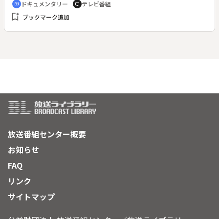
ドキュメンタリー
テレビ番組
cinematic_blur
tv
の主権を主張するインドとパキスタン。広島で平和運動に取り
bookmark_add
ブックマーク追加
組む森瀧春子さんが両国を訪問し、核兵器がもたらす悲惨さを
訴えた。
放送番組センター概要
お知らせ
FAQ
リンク
サイトマップ