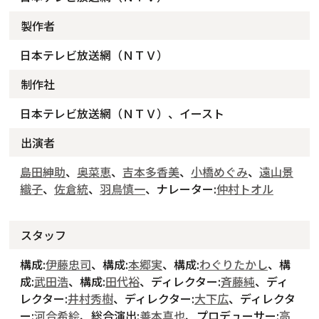
製作者
日本テレビ放送網（ＮＴＶ）
制作社
日本テレビ放送網（ＮＴＶ）、イースト
出演者
島田紳助
、
奥菜恵
、
吉本多香美
、
小橋めぐみ
、
遠山景
織子
、
佐倉統
、
羽鳥慎一
、ナレーター:
仲村トオル
スタッフ
構成:
伊藤忠司
、構成:
本郷実
、構成:
わぐりたかし
、構
成:
武田浩
、構成:
田代裕
、ディレクター:
斉藤純
、ディ
レクター:
井村秀樹
、ディレクター:
大下広
、ディレクタ
ー:
河合希絵
、総合演出:
善本真也
、プロデューサー:
高