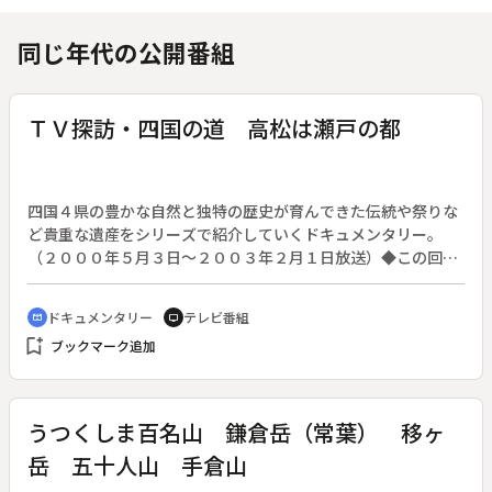
同じ年代の公開番組
ＴＶ探訪・四国の道 高松は瀬戸の都
四国４県の豊かな自然と独特の歴史が育んできた伝統や祭りな
ど貴重な遺産をシリーズで紹介していくドキュメンタリー。
（２０００年５月３日～２００３年２月１日放送）◆この回は
「高松は瀬戸の都」として、古高松、高松城址、高松頼邑の
墓、弘憲寺、生駒親正肖像画の掛け軸、親正の妻の肖像画の掛
ドキュメンタリー
テレビ番組
cinematic_blur
tv
け軸、親正夫婦の墓、高松城、月見櫓、松平頼重像、松平頼重
bookmark_add
ブックマーク追加
領知目録、高松城下絵図、寺町、仏生山街道、法然寺、般若
台、松平頼重の墓、香川県歴史博物館、大仙山、四国最北端の
竹居岬、竹居観音洞窟、松平頼重の別邸があった御殿の浜、香
川県商工奨励館、讃岐民芸館、屋島四国村、菊地寛銅像、菊地
うつくしま百名山 鎌倉岳（常葉） 移ヶ
寛記念館、などを紹介する。
岳 五十人山 手倉山