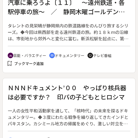
汽車に乗ろうよ〔１１〕 ～遠州鉄道・各
駅停車の旅～ ／ 静岡木曜ゴールデンス
ペシャル
タレントの見栄晴が静岡県内の鉄道路線をのんびり旅するシリ
ーズ。◆今回は県西部を走る遠州鉄道の旅。約１８ｋｍの沿線
は、市街地から郊外へと変化に富む。新浜松駅を起点に、第一
通り、助信、上島、西ヶ崎、浜北、小林を経て柴本駅まで。
芸能・バラエティー
ドキュメンタリー
テレビ番組
groups
cinematic_blur
tv
bookmark_add
ブックマーク追加
ＮＮＮドキュメント’００ やっぱり核兵器
は必要ですか？ 印パの子どもとヒロシマ
一人の女性平和活動家を通して、「核時代」の未来を探るドキ
ュメンタリー。◆３度にわたる戦争を繰り返してきたインドと
パキスタン。カシミール地方の帰属をめぐり、激しい対立を続
ける両国は、核実験を強行し、世界で核戦争が最も起こる可能
性が高い地域と指摘されている。核兵器の開発にこだわり、国