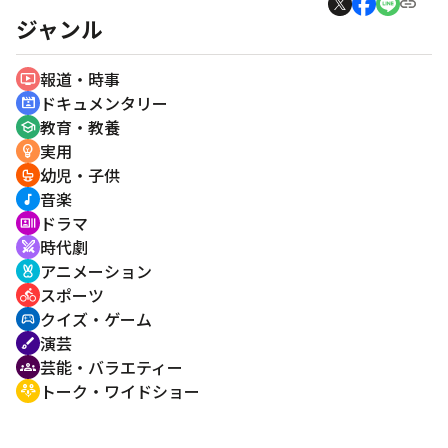
ジャンル
報道・時事
ondemand_video
ドキュメンタリー
cinematic_blur
教育・教養
school
実用
emoji_objects
幼児・子供
crib
音楽
music_note
ドラマ
recent_actors
時代劇
swords
アニメーション
cruelty_free
スポーツ
directions_bike
クイズ・ゲーム
sports_esports
演芸
brush
芸能・バラエティー
groups
トーク・ワイドショー
adaptive_audio_mic