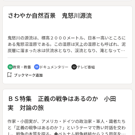
さわやか自然百景 鬼怒川源流
鬼怒川の源流は、標高２０００メートル、日本一高いところに
ある鬼怒沼湿原である。この湿原は天上の湿原とも呼ばれ、泥
炭層に溜まった水は伏流水となり、渓流となり、滝となって山
を下る。人間の入り込まない湿原は、生き物の楽園でもある。
教育・教養
ドキュメンタリー
テレビ番組
school
cinematic_blur
tv
bookmark_add
ブックマーク追加
ＢＳ特集 正義の戦争はあるのか 小田
実 対論の旅
作家・小田実が、アメリカ・ドイツの政治家・軍人・識者たち
と「正義の戦争はあるのか？」というテーマで熱い対話を交わ
し、戦争の本質を探る。◆ベトナム戦争終結から２５周年を迎