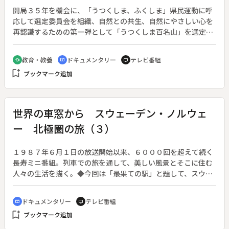
開局３５年を機会に、「うつくしま、ふくしま」県民運動に呼
応して選定委員会を組織、自然との共生、自然にやさしい心を
再認識するための第一弾として「うつくしま百名山」を選定し
た。（１９９９年５月１０日～２０００年７月２４日）◆天を
突くような鋭い山容で、どこからでも目立つ山である。山道も
教育・教養
ドキュメンタリー
テレビ番組
school
cinematic_blur
tv
道標も整備されており、初心者向きの山といえる。
bookmark_add
ブックマーク追加
世界の車窓から スウェーデン・ノルウェ
ー 北極圏の旅（３）
１９８７年６月１日の放送開始以来、６０００回を超えて続く
長寿ミニ番組。列車での旅を通して、美しい風景とそこに住む
人々の生活を描く。◆今回は「最果ての駅」と題して、スウェ
ーデン・ノルウェーをイェリヴァレ・ナルヴィク、ボードー・
トロンハイムと旅する道のりを紹介する。
ドキュメンタリー
テレビ番組
cinematic_blur
tv
bookmark_add
ブックマーク追加