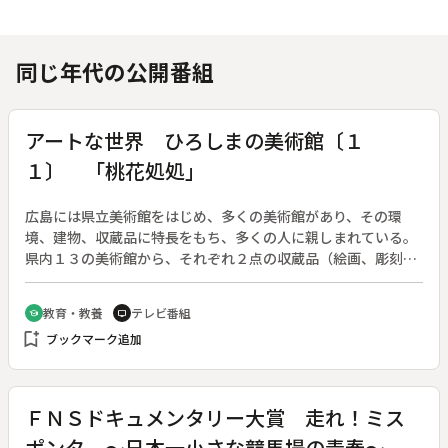
同じ年代の公開番組
アートな世界 ひろしまの美術館〔１
１〕 「桃花処処」
広島には県立美術館をはじめ、多くの美術館があり、その環
境、建物、収蔵品に特長をもち、多くの人に親しまれている。
県内１３の美術館から、それぞれ２点の収蔵品（絵画、彫刻、
書、陶磁器等）を推薦してもらい美術館の環境、建物を含め
て、毎回１作品を取り上げる。今回は森谷南人子の「桃花処
教育・教養
テレビ番組
school
tv
処」。
bookmark_add
ブックマーク追加
ＦＮＳドキュメンタリー大賞 走れ！ミス
ポンタ ～日本一小さな競馬場の青春～