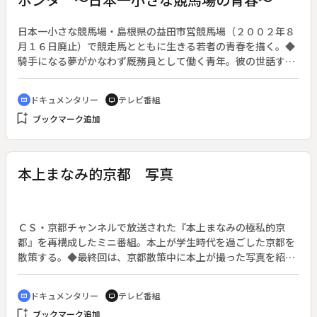
日本一小さな競馬場・島根県の益田市営競馬場（２００２年８
月１６日廃止）で競走馬とともに生きる若者の青春を描く。◆
騎手になる夢がかなわず厩務員として働く青年。彼の世話する
馬に乗ってレースに臨むもう一人の青年。２０代前半の２人の
青年は、立場は違っても競馬に対する思いは同じ。そんな彼ら
ドキュメンタリー
テレビ番組
cinematic_blur
tv
の目標は、じゃじゃ馬「ミスポンタ号」で勝利を挙げることで
bookmark_add
ブックマーク追加
ある。しかし調教師は、新人騎手が騎乗することを許可しな
い。厩務員の青年の努力でミスポンタ号を何とかおとなしい馬
にしようと調教する。いわゆる３Ｋと呼ばれる環境でひたむき
に仕事に取り組む２人の姿を約１年間に渡って追った。
本上まなみ的京都 写真
ＣＳ・京都チャンネルで放送された『本上まなみの極私的京
都』を再構成したミニ番組。本上が学生時代を過ごした京都を
散策する。◆最終回は、京都散策中に本上が撮った写真を紹介
する。
ドキュメンタリー
テレビ番組
cinematic_blur
tv
bookmark_add
ブックマーク追加