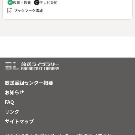
教育・教養
テレビ番組
school
tv
に、専門家の多角的な考証と最新のデジタル技術によって、桜
bookmark_add
ブックマーク追加
の花の下、豪華な衣装に身を包んだ女性たちの色彩を鮮やかに
甦らせ、この悲劇の国宝の欠けた画面を復活させることができ
た。◆花下遊楽図屏風 狩野長信筆【国宝】（東京国立博物館
蔵）
放送番組センター概要
お知らせ
FAQ
リンク
サイトマップ