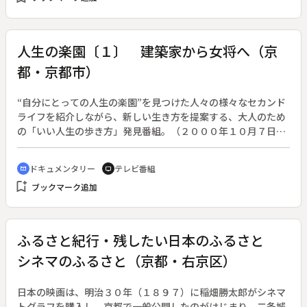
人生の楽園〔１〕 建築家から女将へ（京
都・京都市）
“自分にとっての人生の楽園”を見つけた人々の様々なセカンド
ライフを紹介しながら、新しい生き方を提案する、大人のため
の「いい人生の歩き方」発見番組。（２０００年１０月７日放
送開始）◆今回の楽園の住人は、野間光輪子さん。今は茶屋
「望月」の女将という顔を持つが、元々高層建築を手がける建
ドキュメンタリー
テレビ番組
cinematic_blur
tv
築家だった。若い頃、ガラスと鉄のビルばかりを建ててきた
bookmark_add
ブックマーク追加
が、夫の転勤をきっかけにして移り住んだ京都で転機が訪れ
る。町家に惚れ込んだ野間さんは、茶屋「望月」を営みなが
ら、今でも現役の建築家として他の町家の再建を手がけてい
る。毎日毎日を一生懸命に「やる」。これが野間さんにとって
ふるさと紀行・残したい日本のふるさと
楽園を手に入れるための極意だ。
シネマのふるさと（京都・右京区）
日本の映画は、明治３０年（１８９７）に稲畑勝太郎がシネマ
トグラフを購入し、京都で一般公開したのがはじまり。二条城