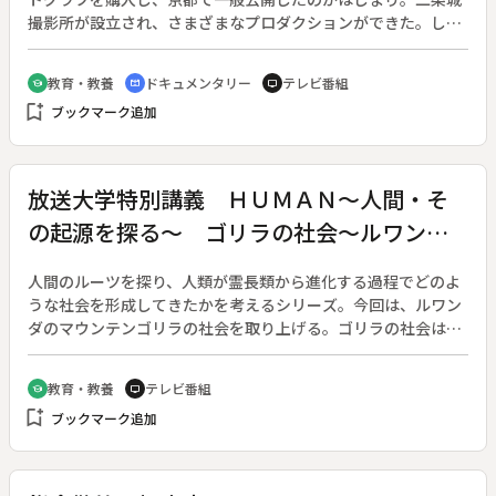
撮影所が設立され、さまざまなプロダクションができた。しか
し今は昔、法輪寺のキネマ殿には大勢の大スターたちの霊が眠
る。近所の和菓子店にはスターの色紙がいっぱい。嵐山にある
教育・教養
ドキュメンタリー
テレビ番組
school
cinematic_blur
tv
大河内伝次郎の屋敷の跡は６００坪の庭園となり、京都を見お
bookmark_add
ブックマーク追加
ろす。◆東映京都撮影所のオープンセットを中心にできた、太
秦映画村。観光の名所として賑わっている。若手映画人の頑張
りは続く。◆法輪寺キネマ殿、大河内山荘
放送大学特別講義 ＨＵＭＡＮ～人間・そ
の起源を探る～ ゴリラの社会～ルワンダ
～ 山極寿一
人間のルーツを探り、人類が霊長類から進化する過程でどのよ
うな社会を形成してきたかを考えるシリーズ。今回は、ルワン
ダのマウンテンゴリラの社会を取り上げる。ゴリラの社会は、
一夫多妻型である。この単雄の群れ社会は、家族の起源を想起
させる。１９７８年以来の長期にわたる継続観察の成果をもと
教育・教養
テレビ番組
school
tv
に、群れの構成原理を探究し、社会集団化の芽生えを考える。
bookmark_add
ブックマーク追加
講師は京都大学の山極寿一助教授。