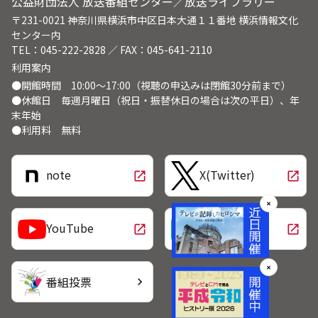
公益財団法人 放送番組センター／放送ライブラリー
〒231-0021 神奈川県横浜市中区日本大通１１番地 横浜情報文化
センター内
TEL：045-222-2828 ／ FAX：045-641-2110
利用案内
●開館時間 10:00～17:00（視聴の申込みは閉館30分前まで）
●休館日 毎週月曜日（祝日・振替休日の場合は次の平日）、年
末年始
●利用料 無料
note
X(Twitter)
open_in_new
open_in_new
✕
LINE
YouTube
open_in_new
open_in_new
✕
番組投票
chevron_right