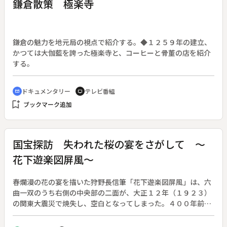
鎌倉散策 極楽寺
鎌倉の魅力を地元局の視点で紹介する。◆１２５９年の建立、
かつては大伽藍を誇った極楽寺と、コーヒーと骨董の店を紹介
する。
ドキュメンタリー
テレビ番組
cinematic_blur
tv
bookmark_add
ブックマーク追加
国宝探訪 失われた桜の宴をさがして ～
花下遊楽図屏風～
春爛漫の花の宴を描いた狩野長信筆「花下遊楽図屏風」は、六
曲一双のうち右側の中央部の二面が、大正１２年（１９２３）
の関東大震災で焼失し、空白となってしまった。４００年前、
豊臣から徳川に時代が移った頃の阿国歌舞伎の風俗などを映
す、貴重な作品であるが、震災前に撮影したモノクロ写真を元