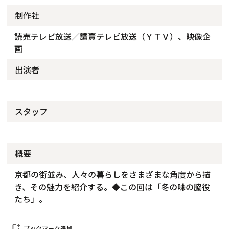
制作社
読売テレビ放送／讀賣テレビ放送（ＹＴＶ）、映像企
画
出演者
スタッフ
概要
京都の街並み、人々の暮らしをさまざまな角度から描
き、その魅力を紹介する。◆この回は「冬の味の脇役
たち」。
bookmark_add
ブックマーク追加