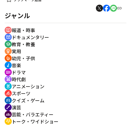
ジャンル
報道・時事
ondemand_video
ドキュメンタリー
cinematic_blur
教育・教養
school
実用
emoji_objects
幼児・子供
crib
音楽
music_note
ドラマ
recent_actors
時代劇
swords
アニメーション
cruelty_free
スポーツ
directions_bike
クイズ・ゲーム
sports_esports
演芸
brush
芸能・バラエティー
groups
トーク・ワイドショー
adaptive_audio_mic