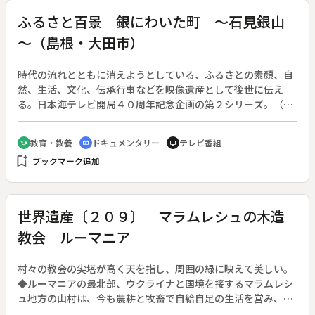
ふるさと百景 銀にわいた町 ～石見銀山
～（島根・大田市）
時代の流れとともに消えようとしている、ふるさとの素顔、自
然、生活、文化、伝承行事などを映像遺産として後世に伝え
る。日本海テレビ開局４０周年記念企画の第２シリーズ。（第
１シリーズは１９９９年４月４日～２０００年３月１２日、。
第２シリーズは２０００年４月２日～２００１年３月１１日、
教育・教養
ドキュメンタリー
テレビ番組
school
cinematic_blur
tv
ともに全２４回）◆かつて世界産出量の三分の一ともいわれる
bookmark_add
ブックマーク追加
膨大な銀を産出した石見銀山。いまも残る「間歩」と呼ばれる
坑道、要地であったことを示す江戸時代の代官所跡、鉱山の安
全を祈った羅漢寺など、史跡から当時の賑わいに思いを馳せ
る。
世界遺産〔２０９〕 マラムレシュの木造
教会 ルーマニア
村々の教会の尖塔が高く天を指し、周囲の緑に映えて美しい。
◆ルーマニアの最北部、ウクライナと国境を接するマラムレシ
ュ地方の山村は、今も農耕と牧畜で自給自足の生活を営み、古
き良きヨーロッパの農村の姿をそのままに残している。◆１６