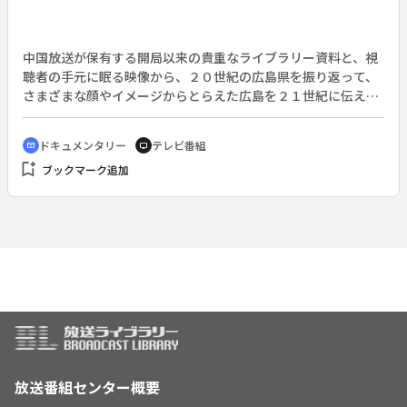
中国放送が保有する開局以来の貴重なライブラリー資料と、視
聴者の手元に眠る映像から、２０世紀の広島県を振り返って、
さまざまな顔やイメージからとらえた広島を２１世紀に伝え
る。◆この回は「乗合バスは行く」。
ドキュメンタリー
テレビ番組
cinematic_blur
tv
bookmark_add
ブックマーク追加
放送番組センター概要