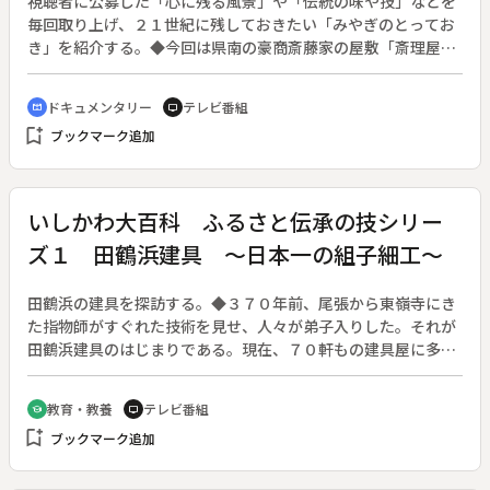
視聴者に公募した「心に残る風景」や「伝統の味や技」などを
毎回取り上げ、２１世紀に残しておきたい「みやぎのとってお
き」を紹介する。◆今回は県南の豪商斎藤家の屋敷「斎理屋
敷」をたずねる。
ドキュメンタリー
テレビ番組
cinematic_blur
tv
bookmark_add
ブックマーク追加
いしかわ大百科 ふるさと伝承の技シリー
ズ１ 田鶴浜建具 ～日本一の組子細工～
田鶴浜の建具を探訪する。◆３７０年前、尾張から東嶺寺にき
た指物師がすぐれた技術を見せ、人々が弟子入りした。それが
田鶴浜建具のはじまりである。現在、７０軒もの建具屋に多く
の職人が活躍している。帯戸、雪見障子や書院障子、欄間、衝
立、そして塗建具の名品を見る。ことに、７、８万個のピース
教育・教養
テレビ番組
school
tv
を使った遠藤外数さんの組子「兼六」は、内閣総理大臣賞に輝
bookmark_add
ブックマーク追加
いた。◆日本人らしい美の感覚は、生活の中に根づいて２１世
紀にも続く。