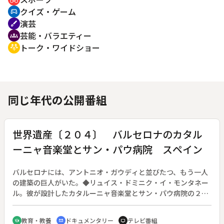
クイズ・ゲーム
sports_esports
演芸
brush
芸能・バラエティー
groups
トーク・ワイドショー
adaptive_audio_mic
同じ年代の公開番組
世界遺産〔２０４〕 バルセロナのカタル
ーニャ音楽堂とサン・パウ病院 スペイン
バルセロナには、アントニオ・ガウディと並びたつ、もう一人
の建築の巨人がいた。◆リュイス・ドミニク・イ・モンタネー
ル。彼が設計したカタルーニャ音楽堂とサン・パウ病院の２つ
の作品は、ガウディのサグラダ・ファミリア教会と共に、スペ
インを代表する建築物である。◆広い敷地に街のように、多く
教育・教養
ドキュメンタリー
テレビ番組
school
cinematic_blur
tv