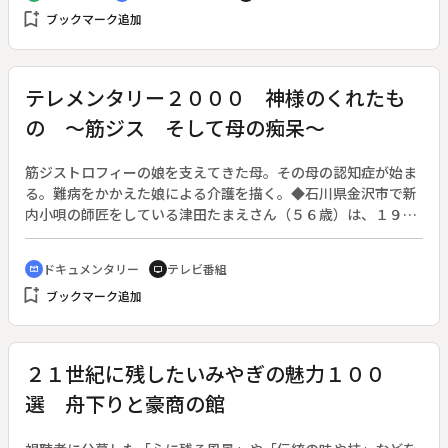
の建物を配置したサン・パウ病院。そして最高傑作、カタルー
bookmark_add
ブックマーク追加
ニャ音楽堂は、壁一面をステンドグラスで埋め尽くし、絶妙の
光のシンフォニーで、美の理想郷を実現している。◆サグラ
ダ・ファミリア教会、サン・パウ病院、カタルーニャ音楽堂、
ペレ・マタ精神病院
テレメンタリー２０００ 神様のくれたも
の ～筋ジス そして母の痴呆～
筋ジストロフィーの娘を支えてきた母。その母の認知症が始ま
る。難病をかかえた娘による介護を描く。◆石川県金沢市で新
内小唄の師匠をしている津田たまえさん（５６歳）は、１９歳
の時に進行性筋ジストロフィーを発病し、歩くことも立つこと
もできない。病気によって人生を大きく変えられた津田さんを
ドキュメンタリー
テレビ番組
cinematic_blur
tv
支えてきた８２歳の母・久子さんが心筋梗塞で倒れ、これを境
bookmark_add
ブックマーク追加
に認知症の症状が出始めた。娘が生計を支え、母が家を守ると
いう生活はバランスを失う。徘徊する母と、筋ジスの娘。１年
の生活の末に津田さんが選んだ選択を中心に、介護社会到来の
現代を生きるひとつの人間像を考える。
２１世紀に残したいみやぎの魅力１００
選 舟下りと豪商の館