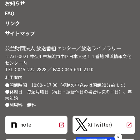
お知らせ
FAQ
リンク
サイトマップ
公益財団法人 放送番組センター／放送ライブラリー
〒231-0021 神奈川県横浜市中区日本大通１１番地 横浜情報文化
センター内
TEL：045-222-2828 ／ FAX：045-641-2110
利用案内
●開館時間 10:00～17:00（視聴の申込みは閉館30分前まで）
●休館日 毎週月曜日（祝日・振替休日の場合は次の平日）、年
末年始
●利用料 無料
note
X(Twitter)
open_in_new
open_in_new
✕