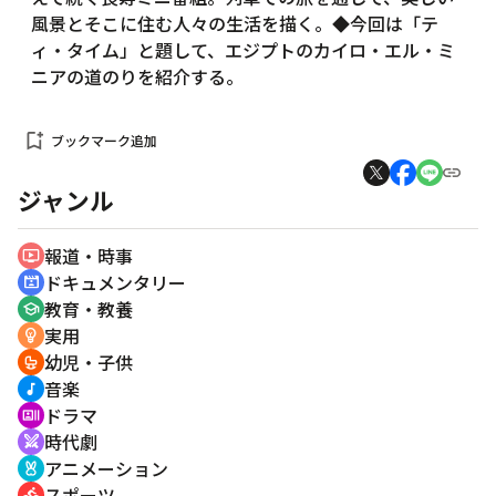
風景とそこに住む人々の生活を描く。◆今回は「テ
ィ・タイム」と題して、エジプトのカイロ・エル・ミ
ニアの道のりを紹介する。
bookmark_add
ブックマーク追加
ジャンル
報道・時事
ondemand_video
ドキュメンタリー
cinematic_blur
教育・教養
school
実用
emoji_objects
幼児・子供
crib
音楽
music_note
ドラマ
recent_actors
時代劇
swords
アニメーション
cruelty_free
スポーツ
directions_bike