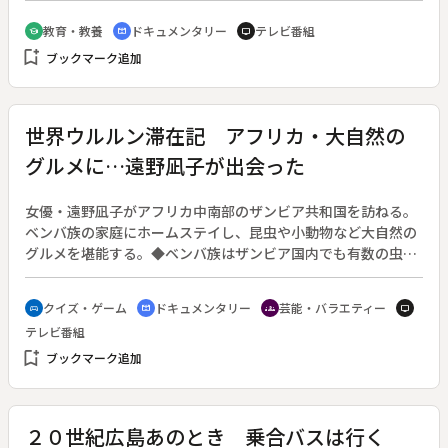
～１９世紀にかけて、この地方は長くハンガリーの支配下にあ
教育・教養
ドキュメンタリー
テレビ番組
school
cinematic_blur
tv
り、東方正教を信仰する村人たちは、石造の教会の建設を禁じ
bookmark_add
ブックマーク追加
られていた。そこで人々は、樅や樫の木を使い、ルーマニア・
ゴシックとも呼ばれるユニークな木造の教会を建てた。◆マラ
ムレシュの木造教会
世界ウルルン滞在記 アフリカ・大自然の
グルメに…遠野凪子が出会った
女優・遠野凪子がアフリカ中南部のザンビア共和国を訪ねる。
ベンバ族の家庭にホームステイし、昆虫や小動物など大自然の
グルメを堪能する。◆ベンバ族はザンビア国内でも有数の虫好
きの部族。トウモロコシやキャッサバを主食にしているが、ネ
ズミやモグラなど小動物、さらにアリ、セミ、カミキリムシな
クイズ・ゲーム
ドキュメンタリー
芸能・バラエティー
sports_esports
cinematic_blur
groups
tv
ど様々な昆虫が大好物。以前、酒井美紀のウルルンを見て「私
テレビ番組
も虫が食べたい」と思ったという遠野は、ベンバ族のモアペさ
bookmark_add
ん一家と暮らし、一緒に物怖じせずネズミやコオロギなどを
ブックマーク追加
次々食べる。そんな彼女にモアペさん一家は、「チプミ」と呼
ばれる貴重なものを採って食べさせようとするが、遠野はチプ
ミを前に号泣してしまう。
２０世紀広島あのとき 乗合バスは行く