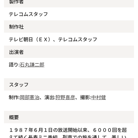
製作者
テレコムスタッフ
制作社
テレビ朝日（ＥＸ）、テレコムスタッフ
出演者
語り:
石丸謙二郎
スタッフ
制作:
岡部憲治
、演出:
狩野喜彦
、撮影:
中村健
概要
１９８７年６月１日の放送開始以来、６０００回を超
えて続く長寿ミニ番組。列車での旅を通して、美しい