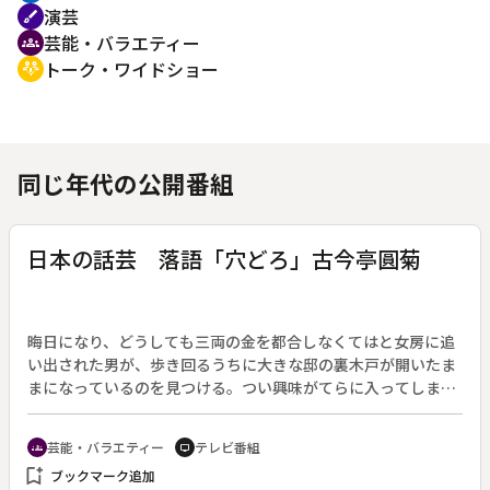
演芸
brush
芸能・バラエティー
groups
トーク・ワイドショー
adaptive_audio_mic
同じ年代の公開番組
日本の話芸 落語「穴どろ」古今亭圓菊
晦日になり、どうしても三両の金を都合しなくてはと女房に追
い出された男が、歩き回るうちに大きな邸の裏木戸が開いたま
まになっているのを見つける。つい興味がてらに入ってしま
い、挙句の果てに台所の穴ぐらに落ちてしまう。「泥棒だ」と
主人が助けを求めた男は、強がりばかりで動かない。仕方なく
芸能・バラエティー
テレビ番組
groups
tv
主人は賞金をつける。賞金の額が一両から二両に上がり、「仕
bookmark_add
ブックマーク追加
方がない、それじゃ三両でどうだ」と言うと、穴の中から「三