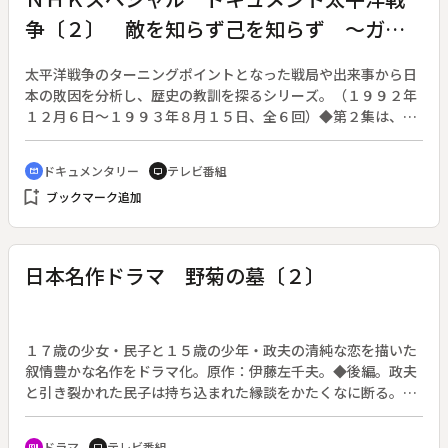
争〔２〕 敵を知らず己を知らず ～ガダ
ルカナル～
太平洋戦争のターニングポイントとなった戦局や出来事から日
本の敗因を分析し、歴史の教訓を探るシリーズ。（１９９２年
１２月６日～１９９３年８月１５日、全６回）◆第２集は、太
平洋戦争中、最大の激戦地の一つとなったガダルカナル。開戦
以来不敗を誇っていた日本軍が初めて惨敗を喫したこの戦闘
ドキュメンタリー
テレビ番組
cinematic_blur
tv
で、勝敗を分けたのは情報収集・分析能力の差だった。新たに
bookmark_add
ブックマーク追加
発見されたアメリカ軍の情報レポートから、日本軍がいかに敵
を知らずに戦ったか、知ろうとしなかったかが浮かび上がる。
日本名作ドラマ 野菊の墓〔２〕
１７歳の少女・民子と１５歳の少年・政夫の清純な恋を描いた
叙情豊かな名作をドラマ化。原作：伊藤左千夫。◆後編。政夫
と引き裂かれた民子は持ち込まれた縁談をかたくなに断る。民
子の母は政夫の母に説得を頼む。政夫の母に「政夫の嫁には年
上の女はもらわない」といわれ、民子は嫁いで行く。
ドラマ
テレビ番組
recent_actors
tv