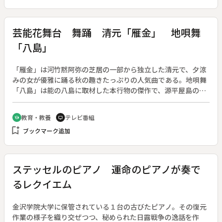
両なら俺が出て行く」とオチがつく。
芸能花舞台 舞踊 清元「雁金」 地唄舞
「八島」
「雁金」は河竹黙阿弥の芝居の一部から独立した清元で、夕涼
みの女が優雅に踊る秋の趣きたっぷりの人気曲である。地唄舞
「八島」は能の八島に取材した本行物の傑作で、源平屋島の合
戦を長刀や扇などの小道具を操り、立方一人の舞で表現する。
若手のホープ水木由歌と六世宗家を襲名したばかりの山村若が
教育・教養
テレビ番組
school
tv
舞う。地唄舞は堺の商人が蔵方の役人接待に重用したといわれ
bookmark_add
ブックマーク追加
る。渡辺保がゲストの久保田教授とともに、地唄舞と端唄、長
唄との関係、劇場舞踊と座敷舞踊の流れを考察する。
ステッセルのピアノ 運命のピアノが奏で
るレクイエム
金沢学院大学に保管されている１台の古びたピアノ。その復元
作業の様子を織り交ぜつつ、秘められた日露戦争の逸話を作