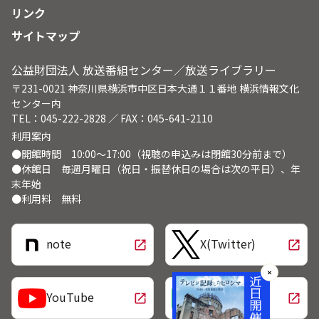
リンク
サイトマップ
公益財団法人 放送番組センター／放送ライブラリー
〒231-0021 神奈川県横浜市中区日本大通１１番地 横浜情報文化
センター内
TEL：045-222-2828 ／ FAX：045-641-2110
利用案内
●開館時間 10:00～17:00（視聴の申込みは閉館30分前まで）
●休館日 毎週月曜日（祝日・振替休日の場合は次の平日）、年
末年始
●利用料 無料
note
X(Twitter)
open_in_new
open_in_new
✕
LINE
YouTube
open_in_new
open_in_new