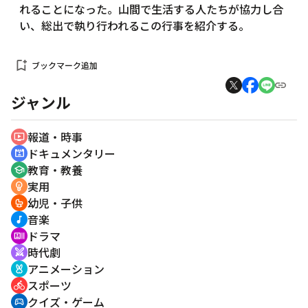
れることになった。山間で生活する人たちが協力し合
い、総出で執り行われるこの行事を紹介する。
bookmark_add
ブックマーク追加
ジャンル
報道・時事
ondemand_video
ドキュメンタリー
cinematic_blur
教育・教養
school
実用
emoji_objects
幼児・子供
crib
音楽
music_note
ドラマ
recent_actors
時代劇
swords
アニメーション
cruelty_free
スポーツ
directions_bike
クイズ・ゲーム
sports_esports