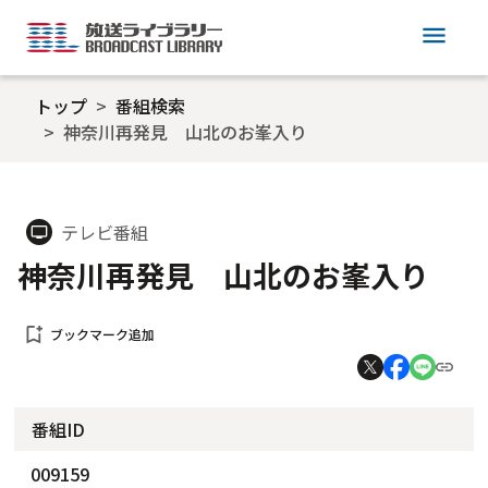
menu
トップ
番組検索
神奈川再発見 山北のお峯入り
テレビ番組
tv
神奈川再発見 山北のお峯入り
bookmark_add
ブックマーク追加
番組ID
009159