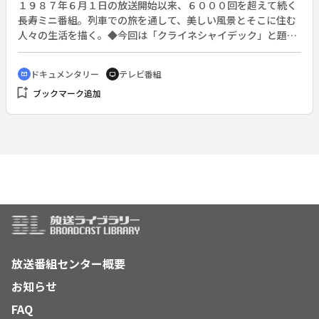
１９８７年６月１日の放送開始以来、６０００回を超えて続く
長寿ミニ番組。列車での旅を通して、美しい風景とそこに住む
人々の生活を描く。◆今回は「クライネシャイデック」と題し
て、スイスのラウターブルンネン・ユングフラウヨッホの道の
りを紹介する。
ドキュメンタリー
テレビ番組
cinematic_blur
tv
bookmark_add
ブックマーク追加
放送番組センター概要
お知らせ
FAQ