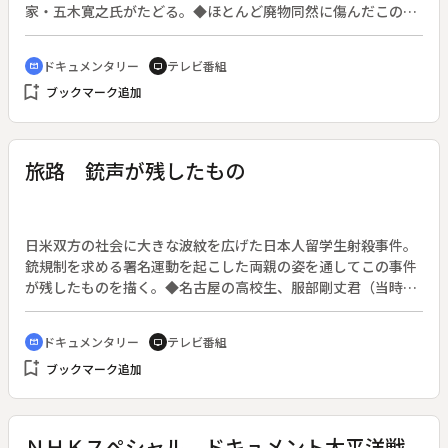
家・五木寛之氏がたどる。◆ほとんど廃物同然に傷んだこの
「ステッセルのピアノ」は、日露戦争最大の激戦地・旅順で敗
れたステッセル将軍から、勝利した乃木希典大将へ贈られたも
ドキュメンタリー
テレビ番組
cinematic_blur
tv
のだった。勝敗も敵対関係も超えた友情の証しだったという。
bookmark_add
ブックマーク追加
パリ、サンクトペテルブルグ、旅順、金沢と、五木氏はピアノ
にゆかりの土地を訪ね、その影を追い求める。◆復元にあたっ
ては外装は人間国宝・大場松魚氏と寺井直次氏を中心に石川の
工芸の粋を凝らし、本体は失われた音の再現を目指して浜松の
旅路 銃声が残したもの
ヤマハ本社で行われた。
日米双方の社会に大きな波紋を広げた日本人留学生射殺事件。
銃規制を求める署名運動を起こした両親の姿を通してこの事件
が残したものを描く。◆名古屋の高校生、服部剛丈君（当時１
６歳）は１９９２年１０月、留学先のアメリカ・バトンルージ
ュ市で射殺された。パーティに参加しようとして訪問先を間違
ドキュメンタリー
テレビ番組
cinematic_blur
tv
え、その家の主人に撃たれるという事件だった。息子を失った
bookmark_add
ブックマーク追加
両親は、その死を無駄にすまいと米社会に銃の規制を訴えかけ
る。犯罪はもとより誤射や事故など銃による悲劇があとをたた
ないアメリカ、しかしこの国と銃とは長い歴史と深い関わりで
結び付いている。
ＮＨＫスペシャル ドキュメント太平洋戦