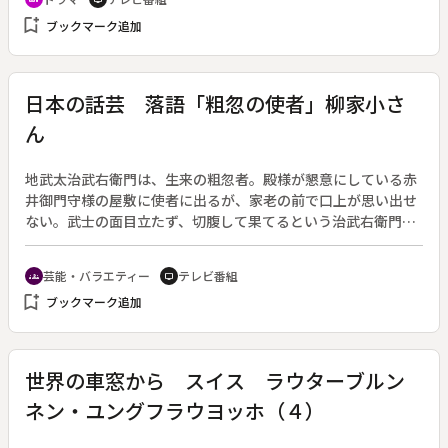
bookmark_add
ブックマーク追加
日本の話芸 落語「粗忽の使者」柳家小さ
ん
地武太治武右衛門は、生来の粗忽者。殿様が懇意にしている赤
井御門守様の屋敷に使者に出るが、家老の前で口上が思い出せ
ない。武士の面目立たず、切腹して果てるという治武右衛門。
幼少の頃から、親に尻をつねって貰うと物を思い出せたという
ので、家老が力任せに尻をつねった。
芸能・バラエティー
テレビ番組
groups
tv
bookmark_add
ブックマーク追加
世界の車窓から スイス ラウターブルン
ネン・ユングフラウヨッホ（４）