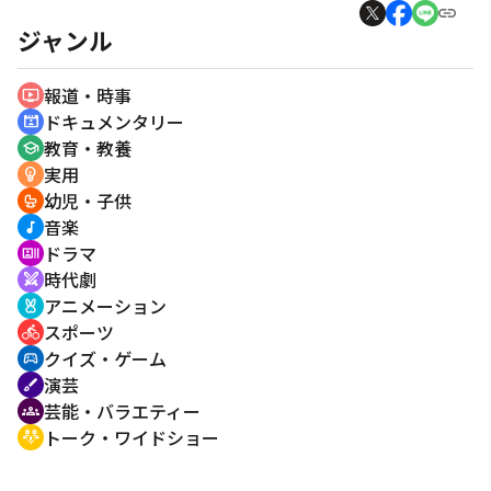
ジャンル
報道・時事
ondemand_video
ドキュメンタリー
cinematic_blur
教育・教養
school
実用
emoji_objects
幼児・子供
crib
音楽
music_note
ドラマ
recent_actors
時代劇
swords
アニメーション
cruelty_free
スポーツ
directions_bike
クイズ・ゲーム
sports_esports
演芸
brush
芸能・バラエティー
groups
トーク・ワイドショー
adaptive_audio_mic