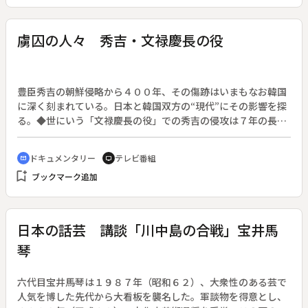
をさぐる。◆【国宝】石手寺二王門、石手寺金剛力士像【重要
文化財】石手寺本堂・三重塔・鐘楼・訶梨帝母天堂、石手寺護
摩堂、石手寺銅鐘、松山城戸無門・天守閣
虜囚の人々 秀吉・文禄慶長の役
豊臣秀吉の朝鮮侵略から４００年、その傷跡はいまもなお韓国
に深く刻まれている。日本と韓国双方の“現代”にその影響を探
る。◆世にいう「文禄慶長の役」での秀吉の侵攻は７年の長き
にわたり、陶工・学者など数万人もが拉致された。もともと韓
国と日本は文化的に強く結ばれていたが、その関係を蹂躙した
ドキュメンタリー
テレビ番組
cinematic_blur
tv
残虐行為として後の両国の歴史にも影を落とすことになった。
bookmark_add
ブックマーク追加
拉致された人々が日本の文化に残した功績と、人々の怨念を描
き無益な戦いの虚しさを伝える。
日本の話芸 講談「川中島の合戦」宝井馬
琴
六代目宝井馬琴は１９８７年（昭和６２）、大衆性のある芸で
人気を博した先代から大看板を襲名した。軍談物を得意とし、