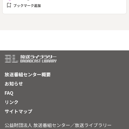
春。ＮＨＫ連続テレビ小説第５０作。（１９９３年１０月４日
bookmark_add
ブックマーク追加
～１９９４年４月２日放送、全１５１回）◆昭和２３年４月、
信州諏訪。味噌屋の老舗・小森屋の千晶（細川直美）が新制桜
ケ丘高校に編入する日が迫っていた。男女共学が始まったばか
りで、編入する女子は千晶の他にひとりきり。それは諏訪随一
の温泉旅館の娘だった。ふたりは終生のライバルとなる。◆解
説副音声あり
放送番組センター概要
お知らせ
FAQ
リンク
サイトマップ
公益財団法人 放送番組センター／放送ライブラリー