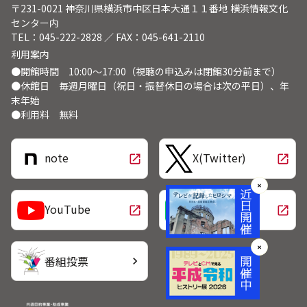
〒231-0021 神奈川県横浜市中区日本大通１１番地 横浜情報文化
センター内
TEL：045-222-2828 ／ FAX：045-641-2110
利用案内
●開館時間 10:00～17:00（視聴の申込みは閉館30分前まで）
●休館日 毎週月曜日（祝日・振替休日の場合は次の平日）、年
末年始
●利用料 無料
note
X(Twitter)
open_in_new
open_in_new
✕
LINE
YouTube
open_in_new
open_in_new
✕
番組投票
chevron_right