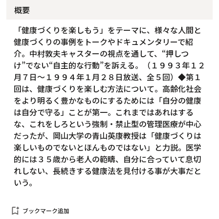
概要
「健康づくりを楽しもう」をテーマに、様々な人間と
健康づくりの事例をトークやドキュメンタリーで紹
介。中村敦夫キャスターの視点を通して、“押しつ
け”でない“自主的な行動”を訴える。（１９９３年１２
月７日～１９９４年１月２８日放送、全５回）◆第１
回は、健康づくりを楽しむ方法について。高齢化社会
をより明るく豊かなものにするためには「自分の健康
は自分で守る」ことが第一。これまではあれはする
な、これをしろという強制・禁止型の管理医療が中心
だったが、岡山大学の青山英康教授は「健康づくりは
楽しいものでないとほんものではない」と力説。医学
的には３５歳から老人の範疇、自分に合っていて息切
れしない、長続きする健康法を見付ける事が大事だと
いう。
bookmark_add
ブックマーク追加