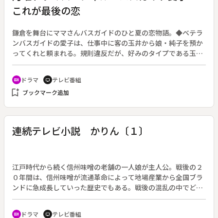
迫っていた。その時、謎のロボット・ジャンパーソンが現れ
これが最後の恋
た。
鎌倉を舞台にママさんバスガイドのひと夏の恋物語。◆ベテラ
ンバスガイドの愛子は、仕事中に客の玉井から娘・純子を預か
ってくれと頼まれる。規則違反だが、好みのタイプである玉井
の頼みを断れず引き受けてしまう。約束の時間になっても玉井
は娘を迎えにこず、やっと戻ってきたと思ったら財布をすられ
ドラマ
テレビ番組
recent_actors
tv
たという。同情した愛子は二人を家に泊め、そのまま面倒を見
bookmark_add
ブックマーク追加
ることになってしまう。
連続テレビ小説 かりん〔１〕
江戸時代から続く信州味噌の老舗の一人娘が主人公。戦後の２
０年間は、信州味噌が流通革命によって地場産業から全国ブラ
ンドに急成長していった歴史でもある。戦後の混乱の中でどん
底まで落ちこみ、そこからはいあがっていった家族の物語を軸
に、ヒロインが迷いながら成長していく姿を描く。作：松原敏
ドラマ
テレビ番組
recent_actors
tv