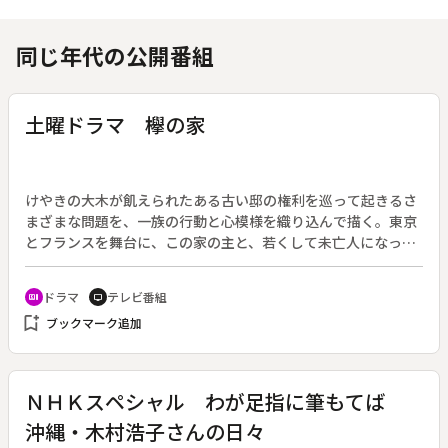
同じ年代の公開番組
土曜ドラマ 欅の家
けやきの大木が飢えられたある古い邸の権利を巡って起きるさ
まざまな問題を、一族の行動と心模様を織り込んで描く。東京
とフランスを舞台に、この家の主と、若くして未亡人になった
息子の妻を中心に物語は展開する。◆吉村平吉は妻と息子を相
次いで亡くした。残された嫁の塩子も突然フランスへ旅立ち、
ドラマ
テレビ番組
recent_actors
tv
きままな一人暮らしとはいうものの寂しい毎日を送っている。
bookmark_add
ブックマーク追加
ある日平吉は、塩子が家の権利を放棄したいと言っていること
を知る。家のローンは平吉と息子が折半して払っていたので、
塩子に権利が移っていたのだ。平吉は塩子と喧嘩をし、フラン
スへ決着を着けに行く。
ＮＨＫスペシャル わが足指に筆もてば
沖縄・木村浩子さんの日々