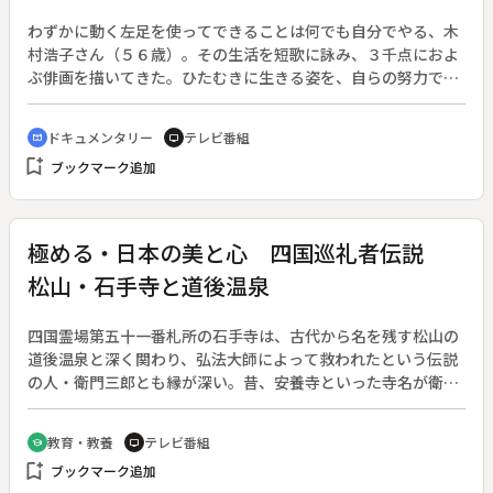
わずかに動く左足を使ってできることは何でも自分でやる、木
村浩子さん（５６歳）。その生活を短歌に詠み、３千点におよ
ぶ俳画を描いてきた。ひたむきに生きる姿を、自らの努力で広
げてきた親しい人々の輪の中で描く。◆脳性マヒの重度障害を
持つ木村さんだが、沖縄の伊江島で民宿「土の宿」を営んでい
ドキュメンタリー
テレビ番組
cinematic_blur
tv
る。結婚、出産、離婚、さまざまな体験をしながら、歌人・画
bookmark_add
ブックマーク追加
家としても活躍する彼女の生活と作品を紹介する。
極める・日本の美と心 四国巡礼者伝説
松山・石手寺と道後温泉
四国霊場第五十一番札所の石手寺は、古代から名を残す松山の
道後温泉と深く関わり、弘法大師によって救われたという伝説
の人・衛門三郎とも縁が深い。昔、安養寺といった寺名が衛門
三郎伝説によって石手寺と改名されたいきさつや、道後温泉の
由来記、遍路信仰などを織り混ぜて、古来伊予の国の風土が産
教育・教養
テレビ番組
school
tv
んだ古刹の石手寺の全貌を解き明かす。現代も絶えることのな
bookmark_add
ブックマーク追加
いお遍路さんの八十八ヶ所めぐりの原形を追い、篤い信仰の源