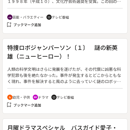
１９９８年（平成１０）、文化庁芸術選奨を受賞。この回の一
席も、川中島決戦の前々年、和議の座に臨みながら信玄・謙信
の両雄並び立たぬ論戦で和談破れとなったいきさつを、面白お
芸能・バラエティー
テレビ番組
groups
tv
かしく語り上げる。
bookmark_add
ブックマーク追加
特捜ロボジャンパーソン〔１〕 謎の新英
雄（ニューヒーロー）！
人類の科学文明はさらに発展を遂げたが、その代償に凶悪な科
学犯罪も後を絶たなかった。事件が発生するとどこからともな
く現れ、事件を解決すると風のように去っていく謎のロボッ
ト・ジャンパーソン。ジャンパーソンは愛と炎の電脳で悪に立
ち向かう。メタルヒーローシリーズ第１２作。（１９９３年１
幼児・子供
ドラマ
テレビ番組
crib
recent_actors
tv
月３１日～１９９４年１月２３日放送、全５０回）◆第１回。
bookmark_add
ブックマーク追加
伝染病にかかった少女を治療するための薬を運ぶ輸送車が、逃
走していた強盗犯・蛭田によって奪われた。さらにその蛭田を
殺すため、ロボットマフィア集団・ネオギルドが輸送車に攻撃
を始めた。警察も成す術がなく、少女の命のタイムリミットも
月曜ドラマスペシャル バスガイド愛子・