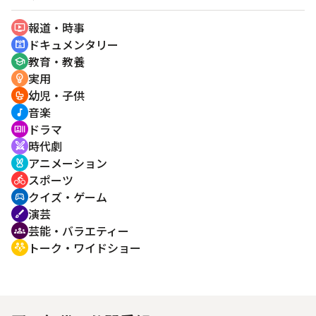
報道・時事
ondemand_video
ドキュメンタリー
cinematic_blur
教育・教養
school
実用
emoji_objects
幼児・子供
crib
音楽
music_note
ドラマ
recent_actors
時代劇
swords
アニメーション
cruelty_free
スポーツ
directions_bike
クイズ・ゲーム
sports_esports
演芸
brush
芸能・バラエティー
groups
トーク・ワイドショー
adaptive_audio_mic