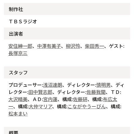
制作社
ＴＢＳラジオ
出演者
安住紳一郎
、
中澤有美子
、
柳沢怜
、
柴田秀一
、ゲスト:
長塚京三
スタッフ
プロデューサー:
浅沼達朗
、ディレクター:
慎明男
、ディ
レクター:
田中賢志郎
、ディレクター:
佐藤我聞
、ＴＤ:
大沢晴美
、ＡＤ:
宮内蓮
、構成:
佐藤研
、構成:
布広太
一
、構成:
大仲マリア
、構成:
こながやうーぴん
、構成:
松本まい
概要