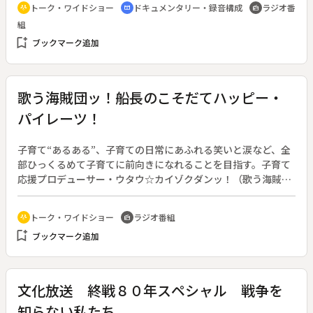
トーク・ワイドショー
ドキュメンタリー・録音構成
ラジオ番
adaptive_audio_mic
cinematic_blur
radio
この日に初めての試みとなる２局同時生放送を実施した。番組
組
では震災を経験した神社の宮司や企業経営者らから震災の前後
bookmark_add
にどんな経験をしたのかなど、また震災を経験していない世代
ブックマーク追加
にも、震災の教訓をどう受け継ぎたいかを語ってもらった。そ
して、神戸市出身の歌手・平松愛理にもインタビューを行い、
自身が作曲した復興ソングに懸けた想いを聞いた。これらのイ
歌う海賊団ッ！船長のこそだてハッピー・
ンタビューをアーカイブ化し、番組・ＣＭ・Ｐｏｄｃａｓｔな
パイレーツ！
どを通じて発信する。収録した声はＡｐｐｌｅ Ｐｏｄｃａｓ
ｔｓ・ＡｕＤｅｅ・ｒａｄｉｋｏ・Ｓｐｏｔｉｆｙで聴くこと
ができる。
子育て“あるある”、子育ての日常にあふれる笑いと涙など、全
部ひっくるめて子育てに前向きになれることを目指す。子育て
応援プロデューサー・ウタウ☆カイゾクダンッ！（歌う海賊団
ッ！）船長とＡＩアシスタントのウォルトが送る子育て共感番
組。（２０１９年５月１日放送開始）◆この日の放送では、子
トーク・ワイドショー
ラジオ番組
adaptive_audio_mic
radio
育てへのＡＩの活用方法や家庭での防災意識について考える。
bookmark_add
ブックマーク追加
ＡＩをうまく使いこなせる人と使いこなせない人との間に格差
が生じる恐れがあるため、教育やトレーニングの機会を設ける
ことが大事だと話す。
文化放送 終戦８０年スペシャル 戦争を
知らない私たち