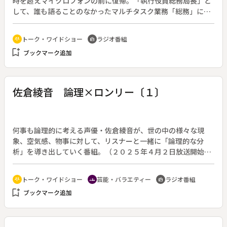
時を超えマイクロフォンの前に復帰。「執行役員総務局長」と
して、誰も語ることのなかったマルチタスク業務「総務」につ
いて熱く語る３０分。（２０２５年４月３日放送開始）◆第１
回は宮田局長の長年の友人であるローカルタレント漢那邦洋と
トーク・ワイドショー
ラジオ番組
adaptive_audio_mic
radio
フリーアナウンサー山内佑利子をスタジオに招き、おそらく全
bookmark_add
ブックマーク追加
国初の総務局長担当番組のスタートを祝った。
佐倉綾音 論理×ロンリー〔１〕
何事も論理的に考える声優・佐倉綾音が、世の中の様々な現
象、空気感、物事に対して、リスナーと一緒に「論理的な分
析」を導き出していく番組。（２０２５年４月２日放送開始）
◆記念すべき初回となるはずだったが、この番組の前にＴＢＳ
ラジオで放送された「アフター６ジャンクション２」のパーソ
トーク・ワイドショー
芸能・バラエティー
ラジオ番組
adaptive_audio_mic
groups
radio
ナリティ、ＲＨＹＭＥＳＴＥＲ・宇多丸が佐倉の名前を間違え
bookmark_add
ブックマーク追加
たことから、宇多丸が冒頭で謝罪に訪れるハプニングが起こ
る。その後、佐倉が学生時代に不登校だった頃の体験を語り、
「ロンリー同士が集まる場にしたい」という番組のコンセプト
を発表した。また自らのラジオ番組の聴取遍歴を語ったほか、