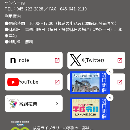
センター内
TEL：045-222-2828 ／ FAX：045-641-2110
利用案内
●開館時間 10:00～17:00（視聴の申込みは閉館30分前まで）
●休館日 毎週月曜日（祝日・振替休日の場合は次の平日）、年
末年始
●利用料 無料
note
X(Twitter)
open_in_new
open_in_new
✕
LINE
YouTube
open_in_new
open_in_new
✕
番組投票
chevron_right
放送ライブラリーの事業の一部は、