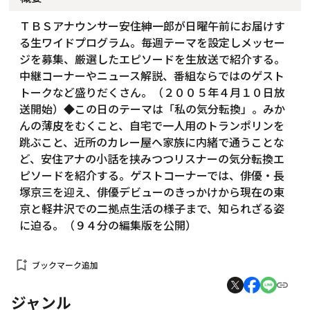
ＴＢＳアナウンサー安住紳一郎が日曜午前にお届けす
る生ワイドプログラム。毎週テーマを設定しメッセー
ジを募集、厳選したエピソードを生放送で紹介する。
中継コーナーやニュース解説、番組ならではのゲスト
トークなど盛りだくさん。（２００５年４月１０日放
送開始）◆この日のテーマは「私の気分転換」。みか
んの薄皮をむくこと、自宅で一人用のトランポリンを
跳ぶこと、近所のカレー屋へ家族に内緒で通うことな
ど、安住アナの小話を挟みつつリスナーの気分転換エ
ピソードを紹介する。ゲストコーナーでは、俳優・長
塚京三を迎え、俳優デビューのきっかけから現在の東
京と軽井沢での二拠点生活の様子まで、知られざる姿
に迫る。（９４分の編集版を公開）
bookmark_add
ブックマーク追加
ジャンル