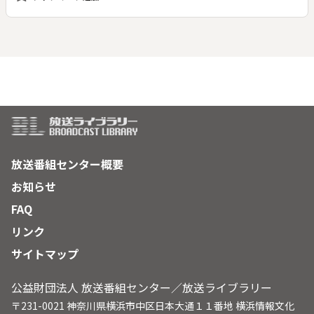
をたっぷりと語ってもらう。松坂が仕事や日常の中で生きがい
を感じる瞬間とは。「生きがい」と聞くと漠然としたものと捉
え、見過ごしてしまいがちだが、日常の中の小さな幸せや、誰
かにとっての特別な瞬間など、多種多様な生きがいについてシ
ェアしていく番組となっている。
放送番組センター概要
お知らせ
FAQ
リンク
サイトマップ
公益財団法人 放送番組センター／放送ライブラリー
〒231-0021 神奈川県横浜市中区日本大通１１番地 横浜情報文化