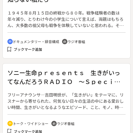
１９４５年８月１５日の終戦から８０年。戦争経験者の数は
年々減り、とりわけ今の小学生について言えば、両親はもちろ
ん、大多数の祖父母も戦争を体験していないと思われる。そこ
で、８０年前に終わった「戦争」を小学生たちに感じ取っても
らうため、アメリカ人の詩人・アーサー・ビナードが、戦意高
ドキュメンタリー・録音構成
ラジオ番組
cinematic_blur
radio
揚のために作られた紙芝居「金太郎の落下傘部隊」や原爆体験
bookmark_add
ブックマーク追加
した人が作った詩や体験談の読み聞かせを行った。また、アー
サーが沖縄からの疎開船がアメリカ海軍の潜水艦から魚雷攻撃
を受けた対馬丸事件の生存者と対談した様子を聞いてもらう。
沈みゆく船から生き残るためにいかだを奪い合う様子など、当
ソニー生命ｐｒｅｓｅｎｔｓ 生きがいっ
時の凄惨な状況について学ぶ。そしてこれらの読み聞かせや対
てなんだろうＲＡＤＩＯ ～Ｓｐｅｃｉａ
談の様子を通して子どもたちが感じたことを話し合う。彼らは
戦勝国・アメリカ人のアーサーが発信する８０年前に終わった
ｌ Ｅｄｉｔｉｏｎ～
戦争をどのように受け止めたのか。
フリーアナウンサ―吉田明世が、「生きがい」をテーマに、リ
スナーから寄せられた、何気ない日々の生活の中にある愛おし
い時間、生きがいとなるようなエピソード、こと、モノ、時間
について、トークを紡いでいく。番組中盤では、俳優の松坂桃
李をゲストに迎え、幼少期の夢、学生時代に熱中したことなど
トーク・ワイドショー
ラジオ番組
adaptive_audio_mic
radio
俳優としての原点や、仕事観、多数の話題作への出演エピソー
bookmark_add
ブックマーク追加
ド、さらにはライフスタイルや日常で大切にしていることなど