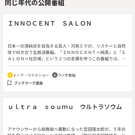
同じ年代の公開番組
ＩＮＮＯＣＥＮＴ ＳＡＬＯＮ
日本一の清純派を自負する芸人・河邑ミクが、リスナーと自然
体で向き合う生放送番組。「ＩＮＮＯＣＥＮＴ＝純真」と「Ｓ
ＡＬＯＮ＝社交場」という２つの言葉を持つこの番組では、日
頃の喧噪を忘れ、清い心を取り戻し、明日からの英気を養って
いくことを目指していく。（２０２５年４月６日放送開始）◆
トーク・ワイドショー
ラジオ番組
adaptive_audio_mic
radio
初回ということでこの日のメッセージテーマは「心機一転」。
bookmark_add
ブックマーク追加
リスナーからの部屋の模様替えをしたエピソードや、亡き父か
ら就職祝いにもらい、２０年間使い続けた財布を買い替えたエ
ピソードなどを紹介する。その他、日常の中に見つけた何気な
い幸せを共有する「Ｓｕｎｄａｙ’ｓ Ｈａｐｐｉｎｅｓｓ」の
ｕｌｔｒａ ｓｏｕｍｕ ウルトラソウム
コーナーや、モテるために日頃から意識してやっている作戦を
リスナー同士で教えあう「ちょいモテのＨｏｗ ｔｏ」のコー
ナーで構成する。
アナウンサーから総務局へ異動になった宮田隆太郎が、５年の