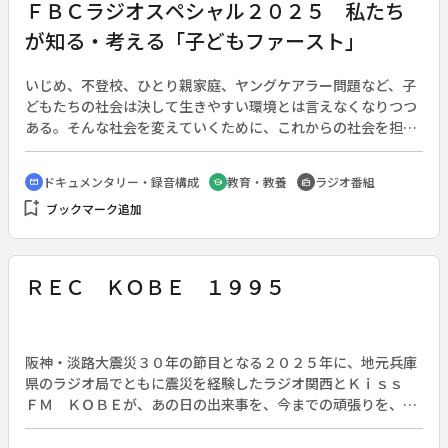
ＦＢＣラジオスペシャル２０２５ 私たち
冒頭のハプニングを発端とした差し入れ合戦の勃発や番組のキ
が知る・考える「子どもファースト」
ーワードとなる「集団ごっこ」発言など、初回から佐倉のパー
ソナリティー全開の放送となった。
いじめ、不登校、ひとり親家庭、ヤングケアラー問題など、子
どもたちの社会は決して生きやすい環境とは言えなくなりつつ
ある。そんな社会を変えていくために、これからの社会を担っ
ていく高校生・大学生たちが、実際に当事者の子どもたちを訪
ねて解決するためのヒントを探る。「本当は誰かに助けてほし
ドキュメンタリー・録音構成
教育・教養
ラジオ番組
cinematic_blur
school
radio
かった」「みんなに嫌われたくなくて言えなかった」「人に迷
bookmark_add
ブックマーク追加
惑かけたくない、自分でがんばらないと」といった切実な思い
を聞き、目の前の子どもたちに思いを馳せ、「みんなが生きや
すい社会」について考える。これからの社会において、誰かの
背景を想像する優しさが生まれるように、そして子どもが子ど
ＲＥＣ ＫＯＢＥ １９９５
もらしくいられるようにするため、子どもたちが幸せに生きる
権利について考えるための番組である。
阪神・淡路大震災３０年の節目となる２０２５年に、地元兵庫
県のラジオ局でともに震災を経験したラジオ関西とＫｉｓｓ
ＦＭ ＫＯＢＥが、あの日の出来事を、今までの頑張りを、
人々の「声」で遺していくプロジェクト『ＲＥＣ ＫＯＢＥ
１９９５』を立ち上げた。プロジェクトのキックオフとして、