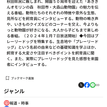
秋田県民に親しまれ、開園５０周年を迎えた「あきぎ
んオモリンの森 秋田市・大森山動物園」の魅力を伝
える番組。動物たちのそれぞれの特徴や意外な生態、
見所などを飼育員にインタビューする。動物の鳴き声
や、いきものクイズなどのコーナーを交え、今よりも
っと動物園が好きになる、大人から子どもまで楽しめ
る番組。（２０２４年１月７日放送開始）◆今回はプ
レーリードッグを特集する。生息地や「プレーリード
ッグ」という名前の由来などの基礎知識を学ぶほか、
飼育する大変さや注目すべきポイントを飼育員に聞
く。また、実際にプレーリードッグを見た感想を来園
者にインタビューする。
bookmark_add
ブックマーク追加
ジャンル
報道・時事
ondemand_video