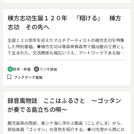
け、人気を呼んでいる。
棟方志功生誕１２０年 『翔ける』 棟方
志功 その先へ
生誕１２０周年を迎えたマルチアーティストの棟方志功を特集
した特別番組。◆棟方志功は青森県青森市で鍛冶屋の三男とし
て生まれた。交流関係も幅広いうえ、アートワークである版画
のみならず倭画・油絵・書・挿絵・表紙絵・包み紙・自伝・随
筆など数えることができないほどの作品を手掛け、「世界のム
教育・教養
ラジオ番組
school
radio
ナカタ」として世に羽ばたいた。棟方の魂が宿った作品を次の
bookmark_add
ブックマーク追加
世代にも繋ぎ、そして誰もが知る存在であり続けてほしいと願
う志功に魅了された人たちに工藤アナウンサーが話を聞き、今
なお愛され、青森に息づき刻み込まれる棟方志功のスピリッ
ト・魂を探る。
録音風物誌 ここはふるさと ～ゴッタン
が奏でる島立ちの唄～
鹿児島県の西部、東シナ海に浮かぶ甑島（こしきしま）から、
民俗楽器「ゴッタン」の音色を紹介する。◆川内港から西にお