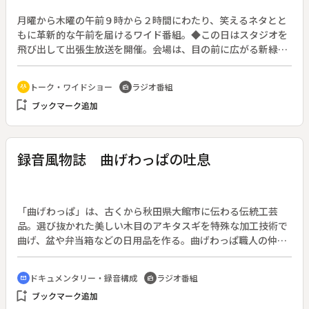
ックスを打ち上げる。ラジオフェニックス冒頭は、番組ではお
馴染みのリスナーが歌う。（番組内で放送ライブラリーに保存
月曜から木曜の午前９時から２時間にわたり、笑えるネタとと
する放送回をリスナーから募集し、選ばれた傑作回。）
もに革新的な午前を届けるワイド番組。◆この日はスタジオを
飛び出して出張生放送を開催。会場は、目の前に広がる新緑と
山々の大パノラマが楽しめる湯沢高原パノラマパーク。テーマ
は「Ｇｏｔｔｃｈａ！！福引き」。鐘の音に合わせて福引きで
トーク・ワイドショー
ラジオ番組
adaptive_audio_mic
radio
何が当たったのかをリスナーからメールで募集した。そして、
bookmark_add
ブックマーク追加
標高１０００ｍの高原から生放送ということで、その設定で架
空のレポートの音素材をリスナーから送ってもらった。いずれ
も大喜利形式で募集し、多くの投稿が披露された。番組中盤で
は会場である湯沢高原パノラマパークのジップラインやボブス
録音風物誌 曲げわっぱの吐息
レーをはじめとしたアクティビティの数々やレストランのオリ
ジナルメニュー、季節によって表情を変える花々など、オスス
メのポイントを紹介する。県内外から５６０名ものリスナーが
駆けつけ、ネタ投稿の数々に笑い声の絶えない放送となった。
「曲げわっぱ」は、古くから秋田県大館市に伝わる伝統工芸
品。選び抜かれた美しい木目のアキタスギを特殊な加工技術で
曲げ、盆や弁当箱などの日用品を作る。曲げわっぱ職人の仲澤
恵梨さんは、規格品はもとよりお客さんの好みに合わせたオー
ダーメイドの弁当箱なども製作するという。最近では、食品を
ドキュメンタリー・録音構成
ラジオ番組
cinematic_blur
radio
載せた時の写真うつりがよくなるような「見栄えのする」器づ
bookmark_add
ブックマーク追加
くりも請け負うほか、イヤリングなどのアクセサリーも手掛