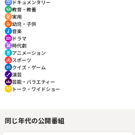
ドキュメンタリー
cinematic_blur
教育・教養
school
実用
emoji_objects
幼児・子供
crib
音楽
music_note
ドラマ
recent_actors
時代劇
swords
アニメーション
cruelty_free
スポーツ
directions_bike
クイズ・ゲーム
sports_esports
演芸
brush
芸能・バラエティー
groups
トーク・ワイドショー
adaptive_audio_mic
同じ年代の公開番組