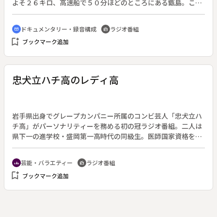
よそ２６キロ、高速船で５０分ほどのところにある甑島。この
島で地元に伝わる弦楽器「ゴッタン」（三味線に似た形の、木
製の三弦楽器）を復活させ、島の音楽文化として根付かせよう
ドキュメンタリー・録音構成
ラジオ番組
cinematic_blur
radio
と活動している人々がいる。彼ら「ゴッタン甑の会」は時代に
bookmark_add
ブックマーク追加
合わせたオリジナル曲を作り、ギターのような身近な楽器とし
て親しんでもらおうと考えた。甑島には高校がなく、中学校を
卒業すると島を離れなくてはならない。その別れを「島立ち」
と言う。「ゴッタン甑の会」が作った「ここはふるさと」は、
忠犬立ハチ高のレディ高
島を離れる子とその親の気持ちをつづった歌である。
岩手県出身でグレープカンパニー所属のコンビ芸人「忠犬立ハ
チ高」がパーソナリティーを務める初の冠ラジオ番組。二人は
県下一の進学校・盛岡第一高時代の同級生。医師国家資格を持
つノムラフッソと上智大卒の王坂の高学歴コンビが、仕事やプ
ライベートで起きた出来事など、テーマに沿ってトークする１
芸能・バラエティー
ラジオ番組
groups
radio
５分間。（２０２３年４月７日放送開始）◆この回のテーマは
bookmark_add
ブックマーク追加
「最近のお仕事」。浅草寺、亀戸天神社のおみくじの話にはじ
まり、今年の仕事を占う。そして、２人が仕事の都合で出られ
なかった所属事務所のお笑いライブでのエピソードを語り、今
後の活躍に向けて決意を新たにする。