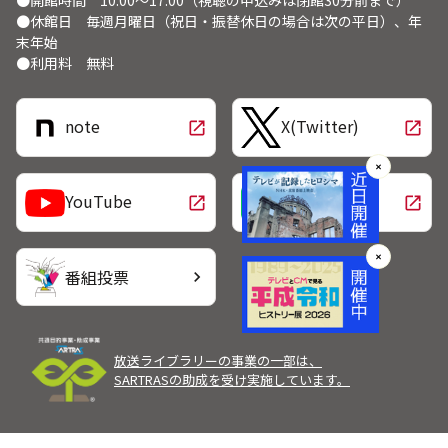
●開館時間 10:00～17:00（視聴の申込みは閉館30分前まで）
●休館日 毎週月曜日（祝日・振替休日の場合は次の平日）、年
末年始
●利用料 無料
note
X(Twitter)
open_in_new
open_in_new
✕
LINE
YouTube
open_in_new
open_in_new
✕
番組投票
chevron_right
放送ライブラリーの事業の一部は、
SARTRASの助成を受け実施しています。