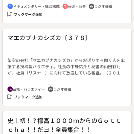
災によってほとんどが焼失した。なかでも特に損失が大きく継
ドキュメンタリー・録音構成
報道・時事
ラジオ番組
cinematic_blur
ondemand_video
radio
承すら危ぶまれるのが伝統工芸の輪島塗。ある老舗メーカーで
bookmark_add
ブックマーク追加
は４億円近くの被害額が想定されていた。工房や事務所、オー
プン間近のギャラリーも失い、先が見通せない状態でも三代目
当主の言葉には輪島塗への愛が感じられた。また同じく、輪島
市内で大きな被害を受けたのが孤立集落の南志見地区。発災か
マエカブナカシズカ〔３７８〕
ら数日間は現地に入ることすらできなかったが、地震発生時か
ら数日間、孤立地区での様子が見えてきた。やむを得ない集団
避難、ずっと住んできたのに帰れない複雑な心境、能登に人が
戻らなくなる懸念など、過疎化が急速に進んでいる能登半島に
架空の会社「マエカブナカシズカ」からお送りする働く人を応
追い打ちをかけた地震被害の詳細を伝える。
援する投稿型バラエティ。社長の中静祐介と秘書の山田彩乃
が、社員（リスナー）に向けて放送している番組。（２０１７
年４月７日放送開始）◆今回の午後２時台は、色んな視点・角
度から勝手に深掘りしてもらうコーナー「深掘－マン金太
芸能・バラエティー
ラジオ番組
groups
radio
郎」。日付の語呂合わせから「パンツ」をテーマにお届けす
bookmark_add
ブックマーク追加
る。午後３時台は「定例☆投稿会議」。この日は「長岡まつり
大花火大会」の開催日でもあった。そこで花火大会の目玉プロ
グラムである「フェニックス」をラジオでも打ち上げようと、
音声投稿でリスナーによる声花火を募集。「長岡まつり大花火
史上初！？標高１０００ｍからのＧｏｔｔ
大会」のフェニックスが上がるときにも使われている平原綾香
ｃｈａ！！だヨ！全員集合！！
「Ｊｕｐｉｔｅｒ」に乗せ、マエカブナカシズカラジオフェニ