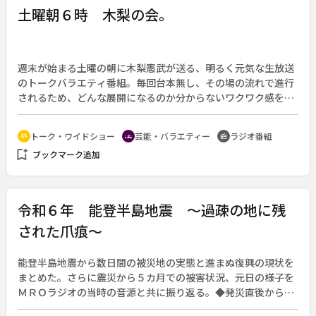
土曜朝６時 木梨の会。
週末が始まる土曜の朝に木梨憲武が送る、明るく元気な生放送
のトークバラエティ番組。毎回台本無し、その場の流れで進行
されるため、どんな展開になるのか分からないワクワク感を楽
しめる。（２０１８年１０月６日放送開始）◆番組がきっかけ
で木梨がプロデュースした楽曲「全てあげよう」が大ヒット
トーク・ワイドショー
芸能・バラエティー
ラジオ番組
adaptive_audio_mic
groups
radio
し、所ジョージが日本レコード大賞で作曲賞を受賞。そして新
bookmark_add
ブックマーク追加
浜レオンが第７５回ＮＨＫ紅白歌合戦への出場が決まった。楽
曲ができた経緯は、過去にゲスト出演した新浜の「西城秀樹が
好き」というトークの流れから、木梨が生放送中に所に楽曲を
発注し、その日のうちに完成したというものだった。ヒロミも
令和６年 能登半島地震 ～過疎の地に残
お祝いに駆け付け、各人が受賞・出演決定の連絡を聞いた時の
された爪痕～
様子や裏話など、歓喜する様子が賑やかに語られた。また、
「ラジオからヒット曲が生まれる」という快挙となった。
能登半島地震から数日間の被災地の実態と進まぬ復興の現状を
まとめた。さらに震災から５カ月での被害状況、元日の様子を
ＭＲＯラジオの当時の音源と共に振り返る。◆発災直後から現
地で住民の声を聞いてきた。人気の観光地である輪島朝市は火