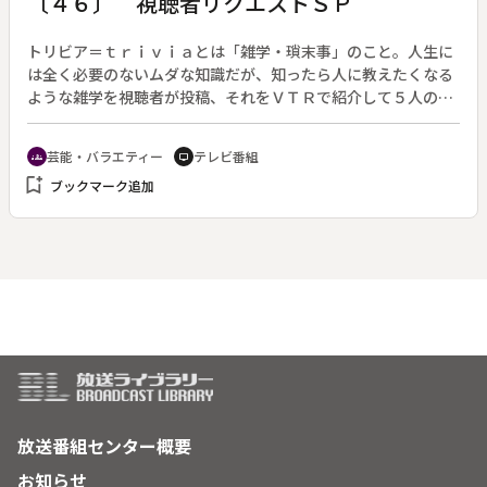
〔４６〕 視聴者リクエストＳＰ
トリビア＝ｔｒｉｖｉａとは「雑学・瑣末事」のこと。人生に
は全く必要のないムダな知識だが、知ったら人に教えたくなる
ような雑学を視聴者が投稿、それをＶＴＲで紹介して５人のパ
ネラーが品評する。（２００２年１０月７日（深夜）～２００
６年９月２７日放送）◆この回はゴールデン進出１周年を記念
芸能・バラエティー
テレビ番組
groups
tv
し、視聴者から募集した「もう一度見たいトリビア」を一挙に
bookmark_add
ブックマーク追加
まとめて放送する。
放送番組センター概要
お知らせ