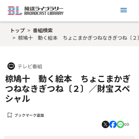
menu
トップ
番組検索
椋鳩十 動く絵本 ちょこまかぎつねなきぎつね〔２
テレビ番組
tv
椋鳩十 動く絵本 ちょこまかぎ
つねなきぎつね〔２〕／財宝スペ
シャル
bookmark_add
ブックマーク追加