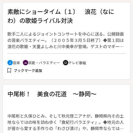
素敵にショータイム〔１〕 浪花（なに
わ）の歌姫ライバル対決
歌手二人によるジョイントコンサートを中心に送る、公開録画
の音楽バラエティー。（２００５年３月５日終了）◆第１回は
浪花の歌姫・天童よしみと川中美幸が登場。ゲストのマギー審
司がマジックを披露する。
音楽
芸能・バラエティー
テレビ番組
music_note
groups
tv
bookmark_add
ブックマーク追加
中尾彬！ 美食の花道 ～静岡～
中尾彬と久保ひとみ、そして秋元啓二アナが、静岡県内その土
地ならではの味を訪ね歩く「食紀行バラエティ」。◆地元の人
が昔から愛する手作りの「わさび漬け」や、静岡市ならではの