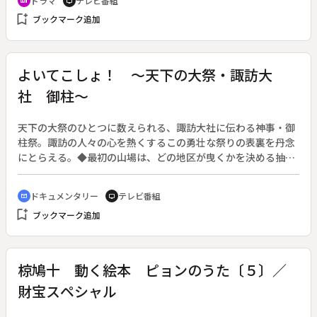
ドラマ
テレビ番組
recent_actors
tv
８月１６日～９月６日放送、全４回）◆最終回「みんなといた
bookmark_add
ブックマーク追加
い」。英吉（西田敏行）と夏子（古手川祐子）がそれぞれの思
いを抱えて、家出してしまう。残された子どもたちは、仮病を
使って二人を家に呼び戻し、仲直りバーベキューパーティーを
計画する。そのおかげで、心のわだかまりがほぐれる二人。そ
よいてこしょ！ ～天下の大祭・諏訪大
して夏子は死んだ夫・公平が、いかに英吉のことを考えていた
社 御柱～
かを語り出す。
天下の大祭のひとつに数えられる、諏訪大社に伝わる神事・御
柱祭。諏訪の人々の心を熱くするこの勇壮な祭りの表裏を丹念
にとらえる。◆最初の山場は、どの地区が曳くかを決める抽せ
ん式。一番太い「本宮一の御柱」を願って、氏子たちは毎朝の
ように大社を訪れる。くじを引く氏子総代にかかる重圧も大き
ドキュメンタリー
テレビ番組
cinematic_blur
tv
い。危険と隣り合わせなことでも名高い「木落とし」で、先頭
bookmark_add
ブックマーク追加
に乗る「華乗り」は諏訪の男にとって最大の栄誉。また、御柱
が通る街道沿いでは氏子や観光客をもてなすのが慣わしで、女
衆は親戚一同総出で料理を作って見知らぬ人まで歓待する。台
所は戦場さながらである。
椋鳩十 動く絵本 ピョンのうた〔５〕／
財宝スペシャル