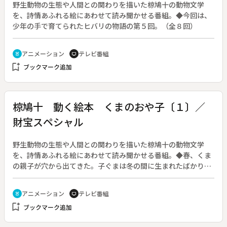
野生動物の生態や人間との関わりを描いた椋鳩十の動物文学
を、詩情あふれる絵にあわせて読み聞かせる番組。◆今回は、
少年の手で育てられたヒバリの物語の第５回。（全８回）
アニメーション
テレビ番組
cruelty_free
tv
bookmark_add
ブックマーク追加
椋鳩十 動く絵本 くまのおや子〔１〕／
財宝スペシャル
野生動物の生態や人間との関わりを描いた椋鳩十の動物文学
を、詩情あふれる絵にあわせて読み聞かせる番組。◆春、くま
の親子が穴から出てきた。子ぐまは冬の間に生まれたばかり
だ。まっ先に食べるのはフキノトウだ。夏は小川でカニを食べ
てのんびりすごす。（全３回）
アニメーション
テレビ番組
cruelty_free
tv
bookmark_add
ブックマーク追加