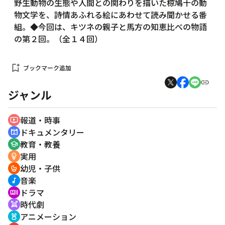
野生動物の生態や人間との関わりを描いた椋鳩十の動
物文学を、詩情あふれる絵にあわせて読み聞かせる番
組。◆今回は、キツネの親子と馬方の知恵比べの物語
の第２回。（全１４回）
bookmark_add
ブックマーク追加
ジャンル
報道・時事
ondemand_video
ドキュメンタリー
cinematic_blur
教育・教養
school
実用
emoji_objects
幼児・子供
crib
音楽
music_note
ドラマ
recent_actors
時代劇
swords
アニメーション
cruelty_free