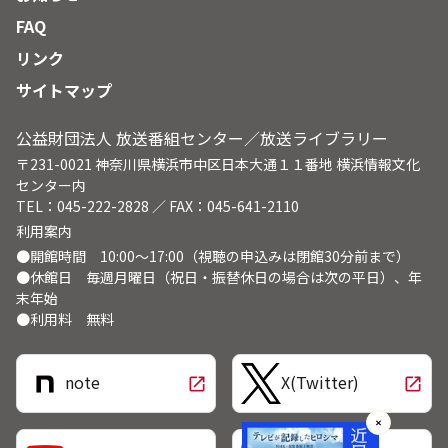
FAQ
リンク
サイトマップ
公益財団法人 放送番組センター／放送ライブラリー
〒231-0021 神奈川県横浜市中区日本大通１１番地 横浜情報文化
センター内
TEL：045-222-2828 ／ FAX：045-641-2110
利用案内
●開館時間 10:00～17:00（視聴の申込みは閉館30分前まで）
●休館日 毎週月曜日（祝日・振替休日の場合は次の平日）、年
末年始
●利用料 無料
note
X(Twitter)
open_in_new
open_in_new
✕