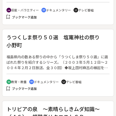
「親子丼」「静岡おでん」などを紹介。美食家の中尾と食に疎
い久保・秋元とが掛け合いトークを繰り広げながら、地元の
芸能・バラエティー
ドキュメンタリー
テレビ番組
groups
cinematic_blur
tv
人々ともふれあう。
bookmark_add
ブックマーク追加
うつくしま祭り５０選 塩竃神社の祭り
小野町
福島県内の数ある祭りの中から「うつくしま祭り５０選」に選
ばれた祭りを紹介するシリーズ。（２００３年５月１２日～２
００４年２月２日放送、全３０回）◆坂上田村麻呂の縁起をも
つ塩竈神社。県内唯一の十一人による獅子舞が奉納され、神輿
は白装束の若者に担がれて勇ましく参道の階段を下り、厳かに
教育・教養
ドキュメンタリー
テレビ番組
school
cinematic_blur
tv
渡御して幡場を巡って仮舎に泊まる。
bookmark_add
ブックマーク追加
トリビアの泉 ～素晴らしきムダ知識～