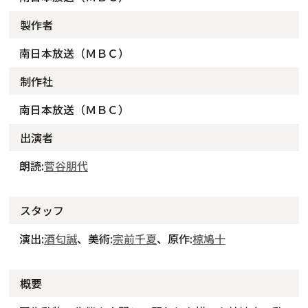
製作者
南日本放送（ＭＢＣ）
制作社
南日本放送（ＭＢＣ）
出演者
朗読:
菅谷朋代
スタッフ
演出:
酒匂誠
、美術:
宗前千夏
、原作:
椋鳩十
概要