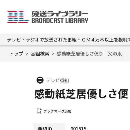
テレビ・ラジオで放送された番組・ＣＭ４万本以上を視聴
トップ
番組検索
感動紙芝居優しさ便り 父の凧
テレビ番組
tv
感動紙芝居優しさ便
bookmark_add
ブックマーク追加
901515
番組ID