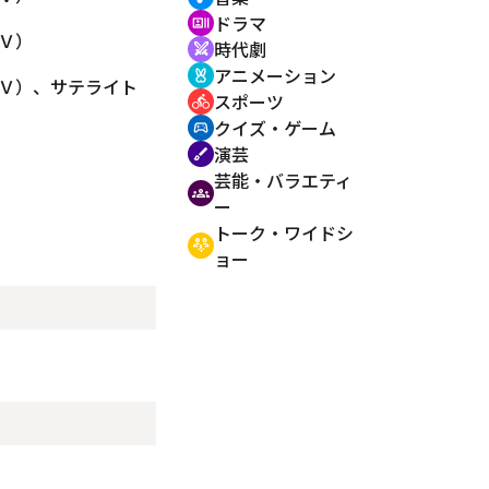
ドラマ
recent_actors
Ｖ）
時代劇
swords
アニメーション
cruelty_free
Ｖ）、サテライト
スポーツ
directions_bike
クイズ・ゲーム
sports_esports
演芸
brush
芸能・バラエティ
groups
ー
トーク・ワイドシ
adaptive_audio_mic
ョー