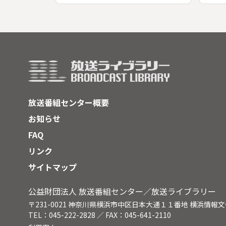
それ
ッダ
特定
３世
の跡
とし
た。
００
ため
放送番組センター概要
遺跡
像を
お知らせ
財団
FAQ
る。
ラ城
リンク
サイトマップ
公益財団法人 放送番組センター／放送ライブラリー
〒231-0021 神奈川県横浜市中区日本大通１１番地 横浜情報
TEL：045-222-2828 ／ FAX：045-641-2110