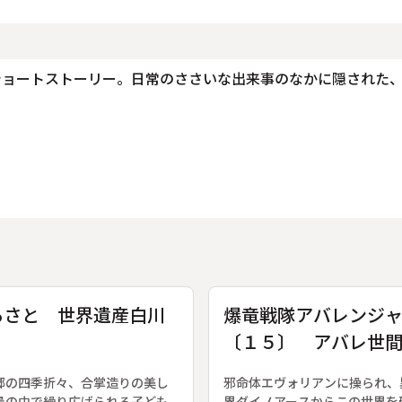
ショートストーリー。日常のささいな出来事のなかに隠された
るさと 世界遺産白川
爆竜戦隊アバレンジ
〔１５〕 アバレ世
鬼ばかり
郷の四季折々、合掌造りの美し
邪命体エヴォリアンに操られ、
景の中で繰り広げられる子ども
界ダイノアースからこの世界を