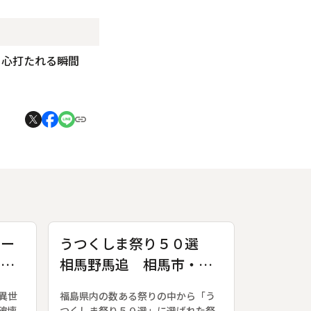
、心打たれる瞬間
ャー
うつくしま祭り５０選
間は
相馬野馬追 相馬市・原
町市・相双地方
異世
福島県内の数ある祭りの中から「う
破壊
つくしま祭り５０選」に選ばれた祭