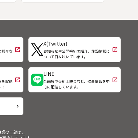
海道
頃は餓死して海岸に打ち上げられた
探し
無残な姿を見るようになったとい
ァス
う。スナメリを養えなくなった三河
自費
湾、その海底にはヘドロが厚く積も
で開
っていた。海の浄化のため、漁師が
。海
川を遡って植林を行い、子どもたち
X(Twitter)
の不
は漂着するゴミと格闘し、水産試験
open_in_new
open_in_new
田智
場では水質浄化を担うアサリの生息
の様々な
お知らせや公開番組の紹介、施設情報に
！
ついて日々呟いています。
地を確保しようと計画を立てはじめ
る。
LINE
open_in_new
open_in_new
様を収録
企画展や番組上映会など、催事情報を中
す！
心に配信しています。
chevron_right
事業の一部は、
受け実施しています。