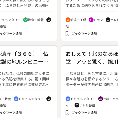
の「ふるさと再発見」の活動を
するために送り込まれてくる“
間追い続けたドキュメンタリ
竜”。彼らをエヴォリアンから
◆世界遺産に登録されている岐
ち世界を守るために、彼らと心
キュメンタリー
教育・教養
幼児・子供
ドラマ
テレ
school
tv
crib
recent_actors
tv
の白川郷で、家族や地域の人た
わせる力「ダイノガッツ」を持
番組
組
ら昔話や祭りのことなど色々な
士たち・アバレンジャーが活躍
取材して、ふるさとについても
bookmark_add
る。スーパー戦隊シリーズ第２
ックマーク追加
ブックマーク追加
深く知ろうという活動に子ども
作。（２００３年２月１６日開
が取り組んでいる。その中か
２００４年２月８日終了。全５
一般には知られていない白川郷
回）◆エヴォリアン・ミケラが
界遺産〔３６６〕 仏
おしえて！北のなる
外な歴史を発掘した。
と車とマーガレットを組み合わ
生誕の地ルンビニー
堂 アッと驚く、旭
生み出した新たな怪人・シャー
マーガレットの“嫌いビーム”攻
パール
不思議
受け、アバレンジャーたちは自
にわたり、仏教の開祖ブッダに
「なるほど」を合言葉に、北海
嫌いなものの幻覚に苦しめられ
わる仏跡を特集する。第１回は
様々な魅力を紹介するシリーズ
９７年に世界遺産に登録された
ポーターが道内各所に出向き、
ダの生誕地ルンビニー。◆ブッ
な雑学や情報を交えながら、土
生まれたのはおよそ２５００年
「人・モノ・自然・味覚」を伝
育・教養
ドキュメンタリー
ドキュメンタリー
芸能・バ
cinematic_blur
tv
cinematic_blur
groups
中国の僧、三蔵法師玄奘などの
る。ナビゲーターは明石英一郎
番組
ィー
テレビ番組
tv
により、ブッダの生誕地は現在
ウンサー。（２００２年１０月
パールとインドの国境付近にあ
bookmark_add
～２００５年９月２５日放送）
ックマーク追加
ブックマーク追加
考えられていたが、１９世紀、
い物公園が有名な旭川は、日本