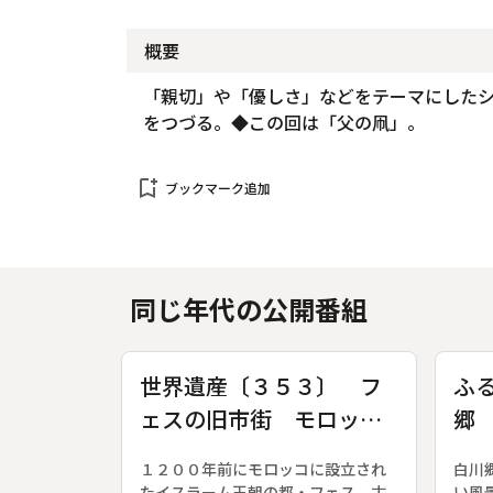
概要
「親切」や「優しさ」などをテーマにした
をつづる。◆この回は「父の凧」。
bookmark_add
ブックマーク追加
同じ年代の公開番組
世界遺産〔３５３〕 フ
ふ
ェスの旧市街 モロッコ
郷
王国
１２００年前にモロッコに設立され
白川
たイスラーム王朝の都・フェス。古
い風