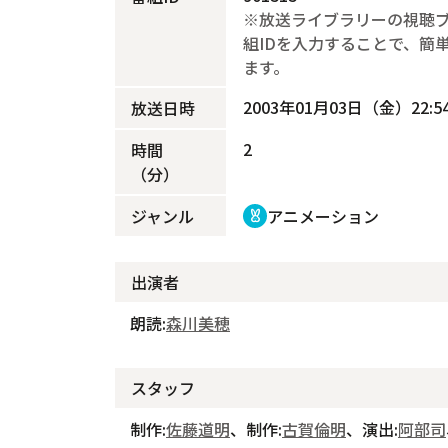
※放送ライブラリーの視聴
組IDを入力することで、簡
ます。
2003年01月03日（金）22:54
放送日時
2
時間
（分）
ジャンル
アニメーション
cruelty_free
出演者
朗読:
森川美穂
スタッフ
制作:
佐藤道明
、制作:
古賀倫明
、演出:
阿部司