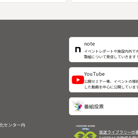
を裏付ける石柱が発見され、ブ
行者天国発祥の地。この回は北
生誕の地がルンビニーであると
第二の都市・旭川の「驚き」を
された。発掘調査隊は、紀元前
て旅に出る。エジプト料理のフ
紀頃から建てられた寺院と僧院
トフード、市民ボランティアが
を発見し、この場所が長く聖地
で作った郷土カルタ、鋳物工場
て存在していたことがわかっ
発されたスピーカーなどを発見
note
番組では発掘調査が終了した２
のない旭川で染められる大漁旗
２年に取材し、現代の仏教徒の
思議にも迫る。レポーターは室
イベントレポートや施設内外で
取組について発信していきます
の新しい祠堂が建設される前の
美。
の様子を撮影した。ブッダの実
明らかにするとともに、日本の
YouTube
による発掘調査の成果も紹介す
公開セミナー等、イベントの模
◆ティラウラコット遺跡、カピ
した動画を中心に公開していま
、マヤ堂
番組投票
文化センター内
放送ライブラリーの
SARTRASの助成を