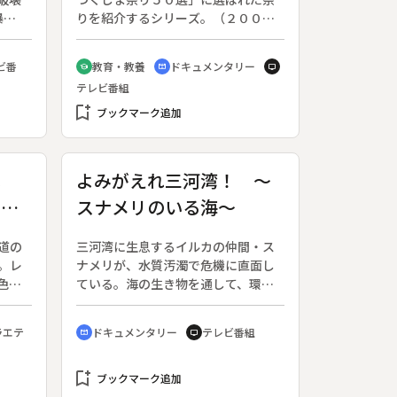
爆
りを紹介するシリーズ。（２００３
解き放
年５月１２日～２００４年２月２日
を通
放送、全３０回）◆古式にのった騎
ビ番
教育・教養
ドキュメンタリー
school
cinematic_blur
tv
つ戦
馬武者の行列、勇壮な神旗争奪戦、
テレビ番組
す
かつての野馬追の姿を今に伝える野
７
bookmark_add
馬懸など、相馬藩が伝えてきた野馬
ブックマーク追加
始、
追を紹介する。
０
サメ
ほ
よみがえれ三河湾！ ～
せて
川の
スナメリのいる海～
クル
撃を
分の
道の
三河湾に生息するイルカの仲間・ス
る。
。レ
ナメリが、水質汚濁で危機に直面し
色々
ている。海の生き物を通して、環境
地の
保全を考える。テレビ愛知開局２０
え
周年記念特別番組。◆スナメリは体
ラエテ
ドキュメンタリー
テレビ番組
cinematic_blur
tv
アナ
長１．５メートルほどの小型のイル
６日
カ。波の穏やかな内湾で暮らすた
◆買
bookmark_add
め、背びれが退化している。かつて
ブックマーク追加
の歩
は三河湾でもよく泳いでいたが、近