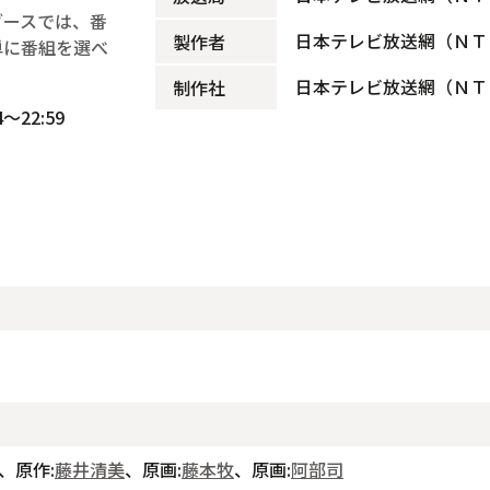
ブースでは、番
日本テレビ放送網（ＮＴ
製作者
単に番組を選べ
日本テレビ放送網（ＮＴ
制作社
～22:59
、原作:
藤井清美
、原画:
藤本牧
、原画:
阿部司