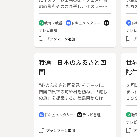
の面影をそのまま残し、イスラーム
たち
文化の結晶であるフェスの旧市街
１年
は、１９８１年に世界遺産に登録さ
ー。
教育・教養
ドキュメンタリー
ド
school
cinematic_blur
tv
cinematic_blur
れた。◆世界一の迷宮都市と言われ
阜県
テレビ番組
テレビ
るフェス旧市街・メディナは、狭い
ちか
bookmark_add
路地が入り組んでおり、車が中に入
bookmark_add
話を
ブックマーク追加
ブ
ることができないため、１０００年
っと
前と同じように数百頭のロバとラバ
たち
が荷物を運んでいる。車の侵入を拒
ら、
特選 日本のふるさと四
世
んでいることで、メディナは何世紀
の意
国
陀
もほとんど変わらぬ姿を保ってき
た。メディナの中はスークと呼ばれ
ネ
る市場、なめし革の作業場、モス
“心のふるさと再発見”をテーマに、
２回
ク、神学校など想像を越えた広がり
四国四県下の町や村を訪ね、「癒し
まつ
を持っている。◆ブー・ジュールド
の旅」を提案する。徳島県からは
１９
門、レシーフ広場、サファリーン・
「東祖谷山村」、香川県からは「丸
ブッ
スーク、ナジャリン・フォンドッ
亀市本島」、高知県からは「宿毛
ダが
ドキュメンタリー
テレビ番組
教
ク、ムーレイ・イドリス廟、聖者の
cinematic_blur
tv
school
市」、愛媛県からは「宇和町」を紹
前。
霊廟、サファリーン・マドラサ、カ
テレビ
介。
記録
ラウィーン・モスク、アンダルー
bookmark_add
bookmark_add
のネ
ブックマーク追加
ブ
ス・モスク
ると