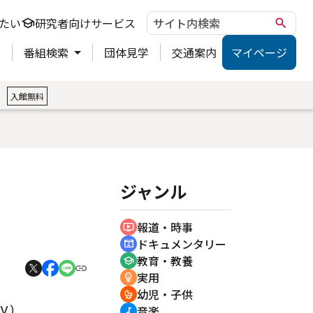
たい
研究者向けサービス
school
search
ト
番組検索
団体見学
交通案内
マイページ
。
入館無料
ジャンル
報道・時事
ondemand_video
ドキュメンタリー
cinematic_blur
教育・教養
school
実用
emoji_objects
幼児・子供
crib
Ｖ）
音楽
music_note