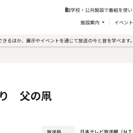
学校・公共施設で番組を使い
business
施設案内
イベン
できるほか、展示やイベントを通じて放送の今と昔を学べます
り 父の凧
日本テレビ放送網（ＮＴ
放送局