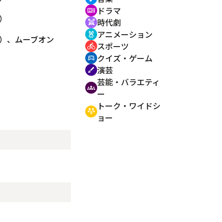
ドラマ
recent_actors
）
時代劇
swords
アニメーション
cruelty_free
）、ムーブオン
スポーツ
directions_bike
クイズ・ゲーム
sports_esports
演芸
brush
芸能・バラエティ
groups
ー
トーク・ワイドシ
adaptive_audio_mic
ョー