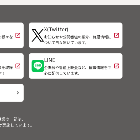
ぶつける。
盛り込む。映画撮影を支援する“フィ
ルムコミッション”が全国に誕生する
中、単なる町おこし事業に終わらな
いことが映画人からも期待されてい
X(Twitter)
る。
open_in_new
open_in_new
の様々な
お知らせや公開番組の紹介、施設情報に
！
ついて日々呟いています。
LINE
open_in_new
open_in_new
様を収録
企画展や番組上映会など、催事情報を中
す！
心に配信しています。
chevron_right
事業の一部は、
受け実施しています。