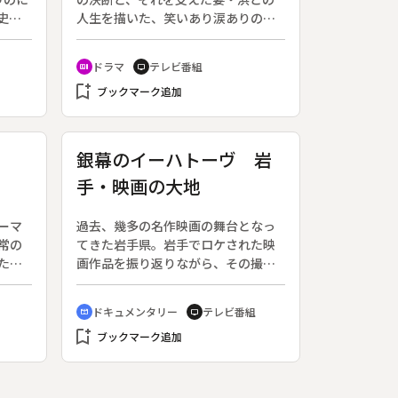
史や
人生を描いた、笑いあり涙ありの
永町
「夫婦善哉」の物語を巧妙なタッチ
で描く。原作：城山三郎、脚本：西
ドラマ
テレビ番組
recent_actors
tv
岡琢也。◆１０歳で大阪に奉公に出
bookmark_add
て以来、ひたすらに商売に励んだ松
ブックマーク追加
本重太郎（小林薫）は、銀行や鉄
道、紡績にビール会社など、４０あ
まりの会社の経営に携わる実業家と
り
銀幕のイーハトーヴ 岩
なった。たたき上げの経済人らし
手・映画の大地
く、貧乏性で何でも自分でやらない
と気が済まない。そんな重太郎を、
妻・浜（藤山直美）は支えてきた。
ーマ
過去、幾多の名作映画の舞台となっ
しかし、１９０４年（明治３７）、
常の
てきた岩手県。岩手でロケされた映
折からの不況で銀行の不良債権が増
た、
画作品を振り返りながら、その撮影
大。日露戦争の影響で紡績会社の業
の回
に関わった人々の証言や思い出話を
績も悪化し、自らが創業した銀行は
集め、「映画」という存在が人々の
ドキュメンタリー
テレビ番組
cinematic_blur
tv
破綻寸前に追い込まれる。重太郎が
心に残した足跡をたどる。◆岩手県
ライバル銀行家の安田（夏八木勲）
bookmark_add
盛岡にはその名も「映画館通り」と
ブックマーク追加
に、全財産の提供を約束して銀行の
いう通りがある。映画を愛する岩手
救済を頼むと、妻・浜は３０年にわ
県人、映画人に愛される岩手県。映
たって積もり積もった怒りを初めて
画人へのインタビューをふんだんに