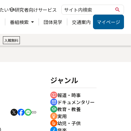
たい
研究者向けサービス
school
search
ト
番組検索
団体見学
交通案内
マイページ
。
入館無料
ジャンル
報道・時事
ondemand_video
ドキュメンタリー
cinematic_blur
教育・教養
school
実用
emoji_objects
幼児・子供
crib
）
音楽
music_note