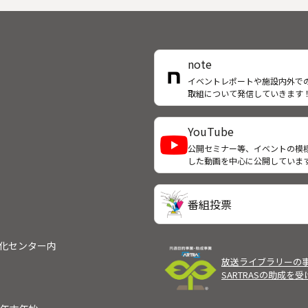
っていた。この企業の社長であ
沼（江守徹）は、演劇に異常な
を燃やしており、今年の演目
ミオとジュリエット」の稽古を
note
返していた。しかし、何度稽古
イベントレポートや施設内外で
り返しても、神父役の営業課
取組について発信していきます
島田（筒井道隆）は台本を無視
結末を捻じ曲げてしまう。島田
由を問いただしても、ジュリエ
YouTube
役の受付嬢・宗像栗子（観月あ
公開セミナー等、イベントの模
）が可愛そうだから、としか言
した動画を中心に公開していま
い。舞台制作担当の桜井（香川
）からも強く叱られた島田は、
とかゲネプロは台本通りに演じ
番組投票
も、本番ではまた失敗してしま
島田は舞台袖にある不思議な玉
いだというが、桜井は信じな
文化センター内
激怒した尾沼は、本番２日目の
放送ライブラリーの
役として急遽桜井を指名。課長
SARTRASの助成を
位を約束された桜井は張り切っ
）
番に臨むが、舞台袖で浮き玉を