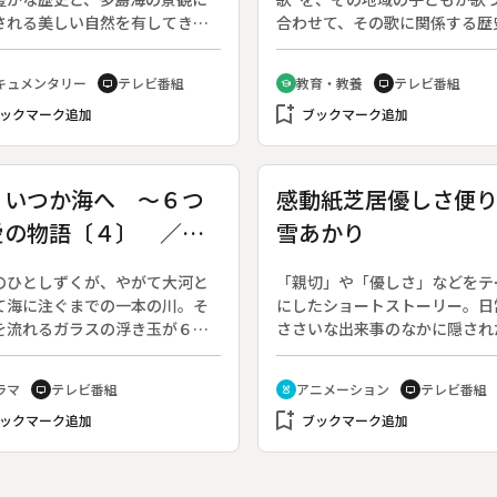
される美しい自然を有してき
合わせて、その歌に関係する歴
そんな瀬戸内海の「今」を、そ
風土を紹介する。◆この回は吉
れの地域から紹介する。（２０
の「大なみ小なみ」。
キュメンタリー
テレビ番組
教育・教養
テレビ番組
tv
school
tv
年１０月７日・２００３年９月
bookmark_add
日、全５０回）◆この回は「来
ックマーク追加
ブックマーク追加
峡の水先案内人」。
、いつか海へ ～６つ
感動紙芝居優しさ便
愛の物語〔４〕 ／
雪あかり
レビ放送５０年記念ド
のひとしずくが、やがて大河と
「親切」や「優しさ」などをテ
マ
て海に注ぐまでの一本の川。そ
にしたショートストーリー。日
を流れるガラスの浮き玉が６つ
ささいな出来事のなかに隠され
の物語をつなぐ。野沢尚、三谷
心打たれる瞬間をつづる。◆こ
、倉本聰ら３人の脚本家による
は「雪あかり」。
ラマ
テレビ番組
アニメーション
テレビ番組
tv
cruelty_free
tv
ー式オムニバスドラマ。（２０
bookmark_add
年１２月２１日～１２月２６日
ックマーク追加
ブックマーク追加
、全６回）◆第４回、作：三谷
。川を流れてきた浮き玉は、あ
業城下町の演劇舞台のセットに