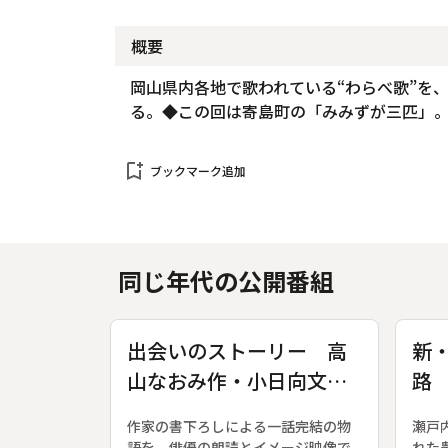
概要
岡山県内各地で歌われている“わらべ歌”を
る。◆この回は寄島町の「みみずが三匹」
bookmark_add
ブックマーク追加
同じ年代の公開番組
出会いのストーリー 高
新
山なおみ作・小日向文世
路
朗読〔３〕 八百屋のお
人
作家の書下ろしによる一話完結の物
瀬戸
かみさん
語を、俳優の朗読とイメージ映像で
れた