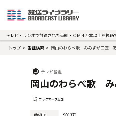
テレビ・ラジオで放送された番組・ＣＭ４万本以上を視聴
トップ
番組検索
岡山のわらべ歌 みみずが三匹 
テレビ番組
tv
岡山のわらべ歌 み
bookmark_add
ブックマーク追加
901371
番組ID