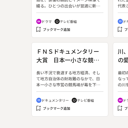
綴る。ひとつの出会いが翌週に新た
代表
な出会いを生むスタイルで、一ヶ月
た。
にわたって展開していく。◆この回
れぞ
ドラマ
テレビ番組
ド
recent_actors
tv
cinematic_blur
は高山なおみ作・小日向文世朗読の
０２
bookmark_add
bookmark_add
第３回「八百屋のおかみさん」。
ブックマーク追加
２２
ブ
島海
ＦＮＳドキュメンタリー
川
大賞 日本一小さな競馬
の
場の最期 ～藤原厩舎の
テ
長い不況で衰退する地方経済、そし
最初
選択～
ラ
て地方自治体の財政難のなかで、日
なっ
本一小さな市営の競馬場が幕を下ろ
の川
す。小さいとはいえ、人口５万の都
の愛
市では最大の雇用企業でもあった競
幸喜
ドキュメンタリー
テレビ番組
ド
cinematic_blur
tv
recent_actors
馬場の終焉がもたらす影響を、最も
リレ
bookmark_add
bookmark_add
蒙る厩舎関係者、競走馬の混迷に象
ブックマーク追加
０３
ブ
徴させて描く。ＦＮＳドキュメンタ
放送
リー大賞ノミネート作品。◆５５年
幸喜
の歴史をもつ「益田市営競馬」は、
る企