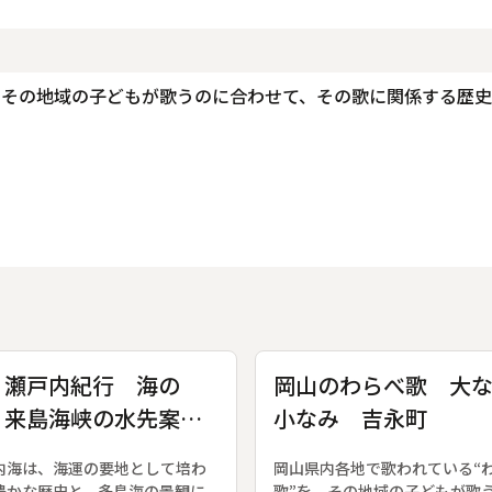
、その地域の子どもが歌うのに合わせて、その歌に関係する歴
。
・瀬戸内紀行 海の
岡山のわらべ歌 大
 来島海峡の水先案内
小なみ 吉永町
内海は、海運の要地として培わ
岡山県内各地で歌われている“
豊かな歴史と、多島海の景観に
歌”を、その地域の子どもが歌