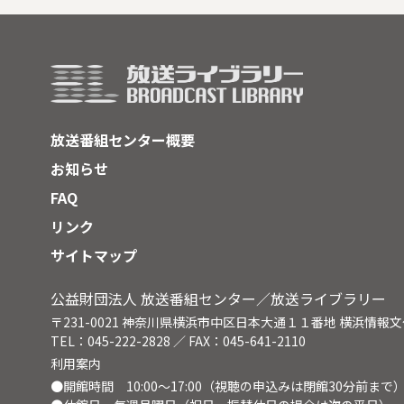
入場者数も売上高も賞金も、競馬場
収ま
自体の大きさもすべてがケタ違いに
る尾
小さい。１２の厩舎が家族をベース
情熱
にして競走馬と寝起きをともにしな
「ロ
がら生活している。そのうちのひと
繰り
つ「藤原厩舎」は、親子３代にわた
を繰
って競馬と関わってきた。３代目は
員・
放送番組センター概要
幼いころから馬とともに育ち、物心
し、
つくころには騎手に憧れていたが、
に理
お知らせ
厩務員の道を選んで、親子二人三脚
ット
FAQ
で競走馬の管理を手がけている。彼
りさ
の周りでも多くの同世代の若者が働
わな
リンク
いている。
照之
サイトマップ
なん
切る
公益財団法人 放送番組センター／放送ライブラリー
う。
のせ
〒231-0021 神奈川県横浜市中区日本大通１１番地 横浜情報
い。
TEL：045-222-2828 ／ FAX：045-641-2110
神父
利用案内
の地
●開館時間 10:00～17:00（視聴の申込みは閉館30分前まで
て本