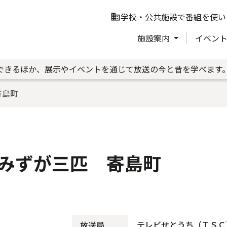
学校・公共施設で番組を使い
business
施設案内
イベン
できるほか、展示やイベントを通じて放送の今と昔を学べます
寄島町
みずが三匹 寄島町
テレビせとうち（ＴＳＣ
放送局