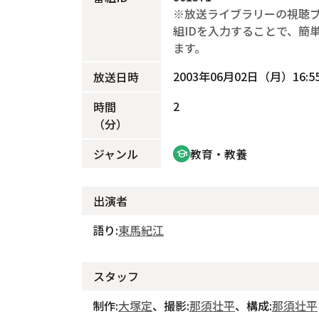
※放送ライブラリーの視聴
組IDを入力することで、簡
ます。
2003年06月02日（月）16:55
放送日時
2
時間
（分）
ジャンル
教育・教養
school
出演者
語り:
東馬紀江
スタッフ
制作:
大塚定
、撮影:
那須壮平
、構成:
那須壮平