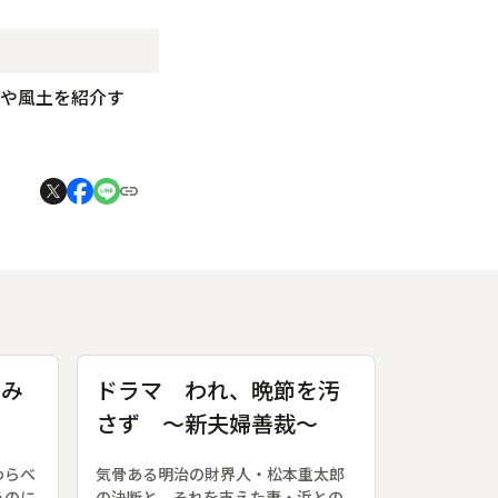
史や風土を紹介す
なみ
ドラマ われ、晩節を汚
さず ～新夫婦善裁～
わらべ
気骨ある明治の財界人・松本重太郎
うのに
の決断と、それを支えた妻・浜との