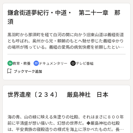
鎌倉街道夢紀行・中道・ 第二十一章 那
須
黒羽町から那須町を経て白河の関に向かう旧東山道は義経街道
とも呼ばれ、奥州から兄・頼朝のもとへ馳せ参じた義経ゆかり
の場所が残っている。義経の愛馬の病気快癒を祈願したという
馬頭観音堂、一行が休息したという御幣神社、愛馬の足跡とさ
れる沓石などが、義経伝説を今に伝える。坂上田村麻呂が下野
教育・教養
ドキュメンタリー
テレビ番組
school
cinematic_blur
tv
と陸奥国境に勧進した追分明神にも、義経が平家討伐の祈願を
bookmark_add
ブックマーク追加
したという伝承が残る。『奥の細道』の松尾芭蕉ゆかりの道で
もある街道は、いよいよ東北地方に入っていく。
世界遺産〔２３４〕 厳島神社 日本
海の青、山の緑に映える朱塗りの社殿、それはまさに８００年
前に平清盛が想い描いた、幻想の世界だ。◆厳島神社の社殿
は、平安貴族の寝殿造りの様式を海上に浮かべたものだ。長い