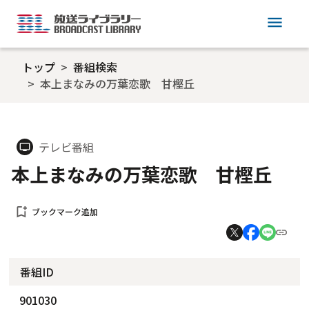
menu
トップ
番組検索
本上まなみの万葉恋歌 甘樫丘
テレビ番組
tv
本上まなみの万葉恋歌 甘樫丘
bookmark_add
ブックマーク追加
番組ID
901030