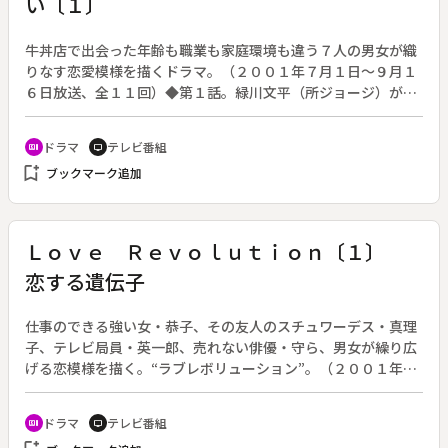
い〔１〕
牛丼店で出会った年齢も職業も家庭環境も違う７人の男女が織
りなす恋愛模様を描くドラマ。（２００１年７月１日～９月１
６日放送、全１１回）◆第１話。緑川文平（所ジョージ）が店
長を務める牛丼屋。女子校の教師・赤井涼介（渡部篤郎）は結
婚間近で婚約者に逃げられ、途方にくれていた。永島蜜柑（菅
ドラマ
テレビ番組
recent_actors
tv
野美穂）は誕生日なのに一人寂しく食事している。いきなり喧
bookmark_add
ブックマーク追加
嘩を始める人気恋愛小説家の紫村一郎（及川光博）とその恋人
の羽田藍（水野美紀）。主婦の黄田織江（岡江久美子）や高校
生の青島渉（山田孝之）ら、居合わせた客は唖然とする。涼介
から婚約者に渡すはずだったプレゼントをもらった蜜柑は、涼
Ｌｏｖｅ Ｒｅｖｏｌｕｔｉｏｎ〔１〕
介に運命的なものを感じる。そんな蜜柑に文平は思いを寄せ始
恋する遺伝子
める。
仕事のできる強い女・恭子、その友人のスチュワーデス・真理
子、テレビ局員・英一郎、売れない俳優・守ら、男女が繰り広
げる恋模様を描く。“ラブレボリューション”。（２００１年４
月９日～６月２５日放送、全１２回）◆第１話「恋する遺伝
子」。都内の総合病院で外科医として働く浅丘恭子（江角マキ
ドラマ
テレビ番組
recent_actors
tv
コ）は、やっと休暇を取り元同僚の北村を訪ねてイタリア・ロ