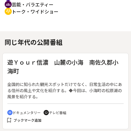
芸能・バラエティー
groups
トーク・ワイドショー
adaptive_audio_mic
同じ年代の公開番組
遊Ｙｏｕｒ信濃 山麓の小海 南佐久郡小
海町
全国的に知られた観光スポットだけでなく、日常生活の中にあ
る信州の風土や文化を紹介する。◆今回は、小海町の松原湖の
風景を紹介する。
ドキュメンタリー
テレビ番組
cinematic_blur
tv
bookmark_add
ブックマーク追加