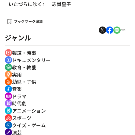
いたづらに吹く』 志貴皇子
bookmark_add
ブックマーク追加
ジャンル
報道・時事
ondemand_video
ドキュメンタリー
cinematic_blur
教育・教養
school
実用
emoji_objects
幼児・子供
crib
音楽
music_note
ドラマ
recent_actors
時代劇
swords
アニメーション
cruelty_free
スポーツ
directions_bike
クイズ・ゲーム
sports_esports
演芸
brush