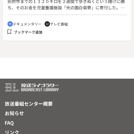
別府市までの１３２０キロを２週間で歩きぬくという賭けに勝
ち、そのお金を児童養護施設「光の園白菊寮」に寄付した。２
０００年９月、アーン少佐の偉業を記念し、同じ道のりを７０
人のランナーで走破しようというチャリティ・リレー・マラソ
ドキュメンタリー
テレビ番組
cinematic_blur
tv
ンが行われた。このマラソンに参加する人々の思いや、沿道の
bookmark_add
ブックマーク追加
人々との交流を描く。
放送番組センター概要
お知らせ
FAQ
リンク