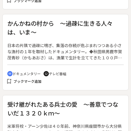
bookmark_add
ブックマーク追加
ーマへやってきた。ところが、彼のアパートには同じ病院に勤
務する看護婦・千春がいた。友人のスチュワーデス・遠藤真理
子（米倉涼子）に失恋を打ち明けた恭子は、恋の神様が居ると
いう聖バレンタイン聖堂に連れて行かれ、不思議な老婆に「次
かんかねの村から ～過疎に生きる人々
はあなたの番だ」と予言される。
は、いま～
日本の片隅で過疎に喘ぎ、集落の存続が危ぶまれつつある小さ
な漁村の１年を取材したドキュメンタリー。◆秋田県男鹿市賀
茂青砂（かもあおさ）は、漁業で生計を立ててきた１００戸足
らずの地区。ある漁師の一家はこの地区一番の大家族で、小学
生の孫も一緒に７人で暮らす。近くの町まで２０キロ余り離
ドキュメンタリー
テレビ番組
cinematic_blur
tv
れ、若者は次々と都会へ出て行った。一人暮らしが多い中、
bookmark_add
ブックマーク追加
人々は互いに声を掛け合い、集落に誇りを持って生きている。
しかし次第に行政サービスは削減され、医療体制も週に２回、
医師が地区を訪れるだけ。そして人々のつながりのシンボルだ
った小学校も、ついに閉鎖が決まる。
受け継がれたある兵士の愛 ～善意でつな
いだ１３２０ｋｍ～
米軍将校・アーン少佐は４０年前、神奈川県座間市から大分県