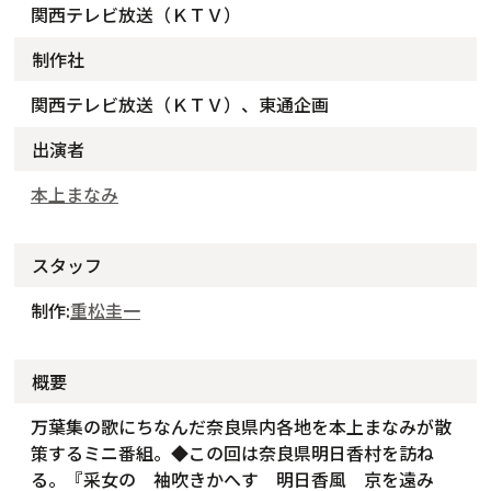
関西テレビ放送（ＫＴＶ）
制作社
関西テレビ放送（ＫＴＶ）、東通企画
出演者
本上まなみ
スタッフ
制作:
重松圭一
概要
万葉集の歌にちなんだ奈良県内各地を本上まなみが散
策するミニ番組。◆この回は奈良県明日香村を訪ね
る。『采女の 袖吹きかへす 明日香風 京を遠み