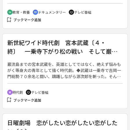
回廊を廻し、潮の干満によってその景色を様々に変化させる。
◆古くから島全体がご神体として崇められ、森林の伐採が禁止
教育・教養
ドキュメンタリー
テレビ番組
school
cinematic_blur
tv
されたため、手つかずの自然が残っている。◆江戸の昔から観
bookmark_add
ブックマーク追加
光地としても栄え、年間を通じ、能、神楽、祭りなどの行事が
島を彩る。自然と人工の美との調和が、厳島神社の特徴だ。◆
厳島神社
新世紀ワイド時代劇 宮本武蔵〔４・
終〕 一乗寺下がり松の戦い そして巌流
島の決闘
巌流島までの宮本武蔵を、英雄としてではなく、絶えず悩みも
がく等身大の青年として描く時代劇。◆武蔵は一乗寺で吉岡一
門総勢７０余名と闘い、躊躇しながら源次郎を斬った。そんな
武蔵に小次郎は「剣は武器だ。人を斬れぬ刀なら捨てろ」と言
い捨てる。また柳生石舟斎は「真の剣の道とは剣を用いて人を
時代劇
テレビ番組
swords
tv
活かすこと」と活人剣の教えを伝授する。３年後、小次郎と小
bookmark_add
ブックマーク追加
野忠明の真剣勝負を目撃した武蔵は小次郎の気迫に衝撃を受
け、小次郎との試合を希望する。それぞれの思いを呑み込んで
時は流れ、巌流島の闘いの日が近づいてくる。
日曜劇場 恋がしたい恋がしたい恋がした