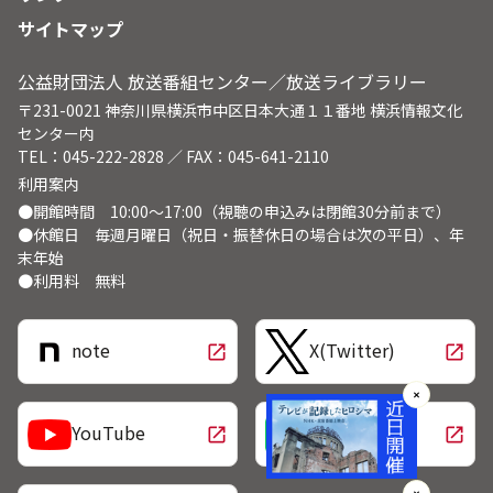
サイトマップ
公益財団法人 放送番組センター／放送ライブラリー
〒231-0021 神奈川県横浜市中区日本大通１１番地 横浜情報文化
センター内
TEL：045-222-2828 ／ FAX：045-641-2110
利用案内
●開館時間 10:00～17:00（視聴の申込みは閉館30分前まで）
●休館日 毎週月曜日（祝日・振替休日の場合は次の平日）、年
末年始
●利用料 無料
note
X(Twitter)
open_in_new
open_in_new
✕
LINE
YouTube
open_in_new
open_in_new