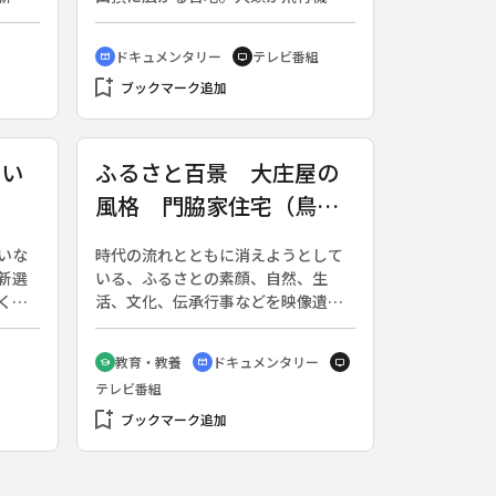
ヶ月
空を飛べるようになってはじめてた
の回
どり着けたこの地に、巨大な竪穴が
ドキュメンタリー
テレビ番組
cinematic_blur
tv
第２
発見されたのは３８年前のことだっ
bookmark_add
た。特別許可を得て、ベネズエラの
ブックマーク追加
探検家とともにこの穴の底を目指
す。なぜこれほど巨大な竪穴ができ
たのか、どんな生き物が暮らしてい
でい
ふるさと百景 大庄屋の
るのか。ギアナ高地の巨大穴の謎に
風格 門脇家住宅（鳥
迫る。
羽伏
取・大山町）
いな
時代の流れとともに消えようとして
編）
新選
いる、ふるさとの素顔、自然、生
く時
活、文化、伝承行事などを映像遺産
正
として後世に伝えるシリーズ。◆鳥
て鳥
取県大山町所子にある門脇家の住宅
教育・教養
ドキュメンタリー
school
cinematic_blur
tv
た。
は、江戸時代の明和六年に三代目の
テレビ番組
貫一
本右衛門秀盛が大庄屋に任命された
ない
bookmark_add
のを機に建てられました。桁行き二
ブックマーク追加
い、
十二メートル梁間十七メートル。伯
だら
耆特有の寄棟造りで、太い梁を縦横
めに
に高く組み上げた構えは、他に類を