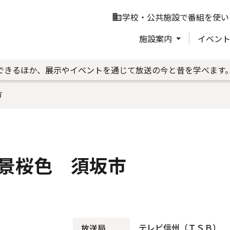
学校・公共施設で番組を使い
business
施設案内
イベン
できるほか、展示やイベントを通じて放送の今と昔を学べます
市
景桜色 須坂市
テレビ信州（ＴＳＢ）
放送局