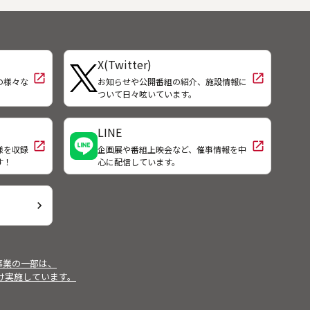
の南
見ない豪壮さ。主家の正面には身分
南部
の高い客を迎える玄関、一般の客
馴染
用、業務用と玄関が三つあり、客間
しか
は、「仏間」「つぎの間」と客の身
X(Twitter)
分により使い分けされていた。客間
open_in_new
open_in_new
近くの湯殿、雲隠と茶室は、庭園と
の様々な
お知らせや公開番組の紹介、施設情報に
！
ついて日々呟いています。
調和して大庄屋の風格を偲ばせる。
◆大庄屋らしさを象徴するのが蔵。
「米蔵」と「新蔵」の二つあり、明
LINE
治から大正にかけて建てられた。
open_in_new
open_in_new
様を収録
企画展や番組上映会など、催事情報を中
「米蔵」には、検査の後等級付けし
す！
心に配信しています。
た米を収納、「新蔵」には作業道具
などを収納していた。門脇家の住宅
は、鳥取県の大型民家を代表するも
chevron_right
ので、保存状態も極めて良く、昭和
四十九年に国の重要文化財に指定さ
れている。
事業の一部は、
受け実施しています。