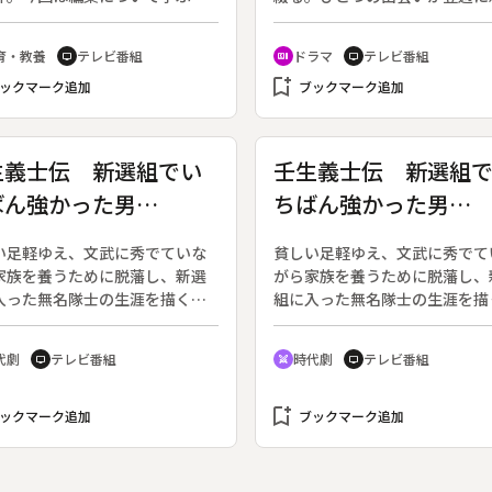
まちのメディア研究会」の男女
な出会いを生むスタイルで、一
ずつによる、ビデオ番組制作の
にわたって展開していく。◆こ
育・教養
テレビ番組
ドラマ
テレビ番組
tv
recent_actors
tv
から完成までを紹介。水越氏
は狗飼恭子作・瀬戸朝香朗読の
bookmark_add
編集は視聴者が一番知らない作
ックマーク追加
回「綺麗」。
ブックマーク追加
と解説するが、果たしてうまく
できるか。◆テーマは「保土ヶ
、長さは３分が条件。女性チー
生義士伝 新選組でい
壬生義士伝 新選組
舞踏家大野一雄を対象にタイト
ばん強かった男
ちばん強かった男
「踊ること生きること」男性チ
は昔の宿場のそば屋さんを対象
４〕 第二部・京都雫
〔９〕 第四部・鳥
保土ヶ谷宿でそばを打つ」。具
い足軽ゆえ、文武に秀でていな
貧しい足軽ゆえ、文武に秀でて
恋唄（後編）
見から五稜郭へ（中
な編集、ナレーションなどの作
家族を養うために脱藩し、新選
がら家族を養うために脱藩し、
通じて両方ともすんなりとはい
入った無名隊士の生涯を描く時
組に入った無名隊士の生涯を描
試行錯誤が続いた。◆最後はお
。◆新選組は血の掟にしばられ
代劇。◆慶応４年（１８６８）
の作品を試写しての批評と感
団だった。小さな失敗にも粛清
月、新選組は幕府軍の一員とし
代劇
テレビ番組
時代劇
テレビ番組
tv
swords
tv
女性チームの大学生ディレクタ
われ、貫一郎は仲間を斬首する
羽伏見で薩長軍を待ち受けてい
「一言で言うと、すっごく大変
役割も引き受けた。家族を養う
薩長軍の先頭には、錦の御旗。
た」と語る。◆対象年齢：大学
与えてくれた新選組に従うの
bookmark_add
郎は、天皇様に弓引くつもりは
ックマーク追加
ブックマーク追加
上
彼の「義」だった。貫一郎の家
が、義のために戦わねばならな
を理解する近藤らは、離縁すれ
と一人官軍に立ち向かった。傷
族は汚名から逃れられる、と再
けになった貫一郎は、家族のた