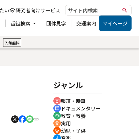
たい
研究者向けサービス
school
search
ト
番組検索
団体見学
交通案内
マイページ
。
入館無料
ジャンル
報道・時事
ondemand_video
ドキュメンタリー
cinematic_blur
教育・教養
school
実用
emoji_objects
幼児・子供
crib
音楽
music_note