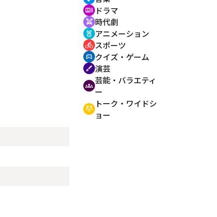
ドラマ
recent_actors
時代劇
swords
アニメーション
cruelty_free
スポーツ
directions_bike
クイズ・ゲーム
sports_esports
演芸
brush
芸能・バラエティ
groups
ー
トーク・ワイドシ
adaptive_audio_mic
ョー