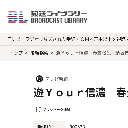
テレビ・ラジオで放送された番組・ＣＭ４万本以上を視聴
トップ
番組検索
遊Ｙｏｕｒ信濃 春景桜色 須坂
テレビ番組
tv
遊Ｙｏｕｒ信濃 春
bookmark_add
ブックマーク追加
900528
番組ID