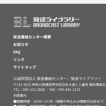
いによって海の領土を失い始めてい
婚を
た。蓄えられたヴェネツィアの富
への
は、海から内陸のヴェネト地方へと
年（
向かっていき、農業の街であったヴ
新選
ィチェンツァは、ヴェネツィア貴族
で襲
と建築家アンドレア・パッラーディ
オによって美しい街に変貌を遂げ
放送番組センター概要
た。古代ローマの建築を研究し尽く
して辿り着いたパッラーディオ様式
お知らせ
は、美しい円柱とアーチが随所に施
FAQ
され、後のイギリスやアメリカにま
で多大なる影響を与えた。◆パラッ
リンク
ツォ・キエリカーティ、パラッツ
サイトマップ
ォ・バルバラン・ダ・ポルト、パシ
リカ、、建築四書、ヴィッラ・アル
メリコ・カブラ、ヴィッラ・コルナ
公益財団法人 放送番組センター／放送ライブラリー
ーロ、ヴィッラ・エーモ、ヴィッ
〒231-0021 神奈川県横浜市中区日本大通１１番地 横浜情報
ラ・バルバロ、ヴィッラ・フォスカ
TEL：045-222-2828 ／ FAX：045-641-2110
リ、サン・ジョルジョ・マジョーレ
利用案内
教会、テアトロ・オリンピコ
●開館時間 10:00～17:00（視聴の申込みは閉館30分前まで