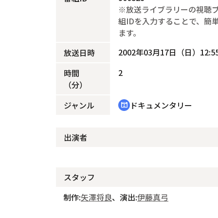
※放送ライブラリーの視聴
組IDを入力することで、簡
ます。
2002年03月17日（日）12:55
放送日時
2
時間
（分）
ジャンル
ドキュメンタリー
cinematic_blur
出演者
スタッフ
制作:
矢澤将良
、演出:
伊藤真弓