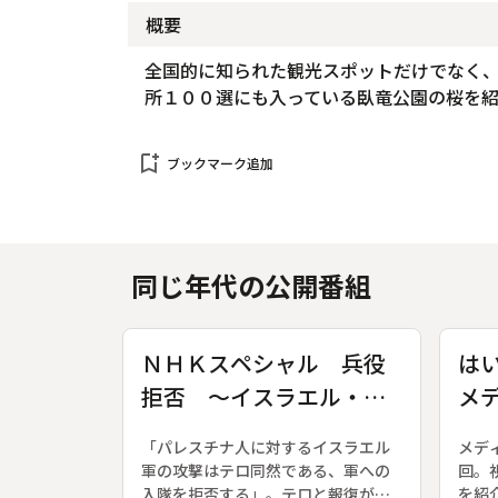
概要
全国的に知られた観光スポットだけでなく
所１００選にも入っている臥竜公園の桜を
bookmark_add
ブックマーク追加
同じ年代の公開番組
ＮＨＫスペシャル 兵役
は
拒否 ～イスラエル・１
メ
８歳の決断～
〔
「パレスチナ人に対するイスラエル
メデ
軍の攻撃はテロ同然である、軍への
回。
入隊を拒否する」。テロと報復が相
を紹