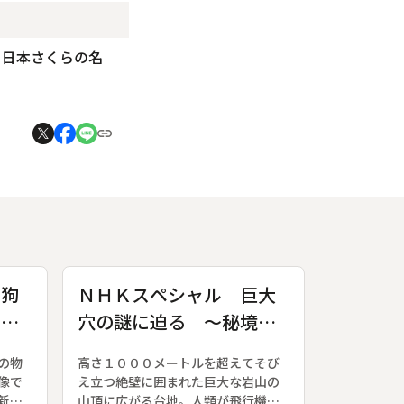
、日本さくらの名
 狗
ＮＨＫスペシャル 巨大
朗読
穴の謎に迫る ～秘境・
南米ギアナ高地～
の物
高さ１０００メートルを超えてそび
像で
え立つ絶壁に囲まれた巨大な岩山の
新た
山頂に広がる台地。人類が飛行機で