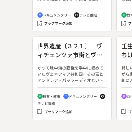
次ぐイスラエルで、６２人の若者が
◆「
兵役の拒否を表明した。そのひと
４人
ドキュメンタリー
テレビ番組
教
cinematic_blur
tv
school
り、１８歳のヤイール君に焦点をあ
編集
bookmark_add
bookmark_add
て、軍の攻撃がテロを生むと考える
ブックマーク追加
は、
ブ
彼と、軍こそが安全を守ると信じる
業だ
父親の葛藤を追い、流血が続くイス
完成
ラエルの現在を描く。◆イスラエル
谷」
世界遺産〔３２１〕 ヴ
壬
国民にとって１８歳から３年間の兵
ムは
ィチェンツァ市街とヴェ
ち
役は最重要義務であり、拒否者は数
ルは
ヶ月の服役を命じられ、公職につく
ーム
ネト地方のパッラーディ
〔
ことができないなど様々な社会的不
に「
かつて地中海の覇権を手中に収めて
貧し
オのヴィッラ イタリア
石
利益を受ける。家族や友人からも非
体的
いたヴェネツィア共和国。その富と
がら
難される。それでも彼らは憎しみの
業を
アンドレア・パッラーディオという
組に
連鎖を断ち切るために行動すること
かず
天才建築家によってイタリア内陸の
代劇
を決めた。
互い
街・ヴィチェンツァは気品溢れる美
た集
教育・教養
ドキュメンタリー
時
school
cinematic_blur
tv
swords
想。
しい都市に変貌した。ヴィチェンツ
が行
テレビ番組
ーは
ァ市街とヴェネト地方のパッラーデ
嫌な
だっ
bookmark_add
ィオのヴィッラは、１９９４年に世
bookmark_add
道を
ブックマーク追加
ブ
生以
界遺産に登録された。◆１５世紀前
が、
半、ヴェネツィア共和国は最盛期を
族愛
迎えた。しかしオスマン帝国との戦
ば家