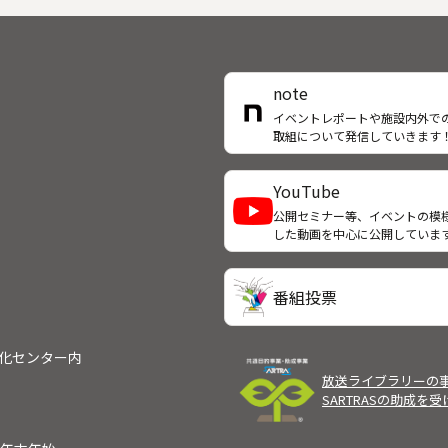
勧めるが、貫一郎の故郷と家族
生きよと斎藤に説得され、大坂
思いは変わらなかった。慶応２
部藩蔵屋敷を目指す。しかし、
１８６６）、薩長同盟が成立。
藩は倒幕か佐幕か決めかね、幼
組は立役者の坂本龍馬を寺田屋
の大野は貫一郎に切腹を命じる
note
撃するが、龍馬は逃走する。
なかった。
イベントレポートや施設内外で
取組について発信していきます
YouTube
公開セミナー等、イベントの模
した動画を中心に公開していま
番組投票
文化センター内
放送ライブラリーの
SARTRASの助成を
）