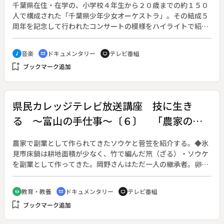
千葉県在住・在学の、小学校４年生から２０歳までの約１５０
人で構成された「千葉県少年少女オーケストラ」。その結成５
周年を記念して行われたコンサートの模様をハイライトで紹介
する。また、コンサートマスターをつとめる大学生が、各パー
トの練習風景などを取材し、団員たちの音楽にかける情熱や喜
音楽
ドキュメンタリー
テレビ番組
music_note
cinematic_blur
tv
びなどを伝える。
bookmark_add
ブックマーク追加
県民カレッジテレビ放送講座 技に生き
る ～富山の手仕事～〔６〕 「農家の手
仕事」～菅笠作りとソウケ作り～
農家で副業として作られてきたソウケと菅笠を紹介する。◆氷
見市床鍋は耕地面積が少なく、竹で編んだ笊（ざる）・ソウケ
を副業として作ってきた。岡野さんはただ一人の継承者。卵形
の枠にタケボネを取り付け、アミダケで編んでいく。昭和２０
年代には家族総出で作業が行われ、友達の家に遊びに行っても
教育・教養
ドキュメンタリー
テレビ番組
school
cinematic_blur
tv
「お前は手伝いして来たんか」と言われたという。◆福岡町の
bookmark_add
ブックマーク追加
菅笠は「加賀笠」の名で全国に知られた。笠の骨組みを作るの
は男性の仕事、菅を縫い付けて仕上げるのは女性の仕事だ。◆