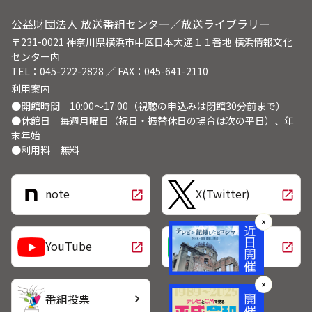
公益財団法人 放送番組センター／放送ライブラリー
〒231-0021 神奈川県横浜市中区日本大通１１番地 横浜情報文化
センター内
TEL：045-222-2828 ／ FAX：045-641-2110
利用案内
●開館時間 10:00～17:00（視聴の申込みは閉館30分前まで）
●休館日 毎週月曜日（祝日・振替休日の場合は次の平日）、年
末年始
●利用料 無料
note
X(Twitter)
open_in_new
open_in_new
✕
LINE
YouTube
open_in_new
open_in_new
✕
番組投票
chevron_right