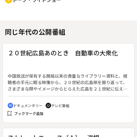
同じ年代の公開番組
２０世紀広島あのとき 自動車の大衆化
中国放送が保有する開局以来の貴重なライブラリー資料と、視
聴者の手元に眠る映像から、２０世紀の広島県を振り返って、
さまざまな顔やイメージからとらえた広島を２１世紀に伝え
る。◆この回は「自動車の大衆化」。
ドキュメンタリー
テレビ番組
cinematic_blur
tv
bookmark_add
ブックマーク追加