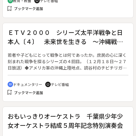
教育・教養
テレビ番組
school
tv
bookmark_add
ブックマーク追加
ＥＴＶ２０００ シリーズ太平洋戦争と日
本人〔４〕 未来世を生きる ～沖縄戦と
チビチリガマ～
若者や子どもにとって戦争とは何であったか。庶民の心に深く
刻まれた戦争を探るシリーズの４回目。（１２月１８日～２７
日放送）◆アメリカ軍の沖縄上陸地点、読谷村のチビチリガマ
での悲劇をいまも語り部として説き続ける、反戦地主といわれ
た男性の一家。集団自決をまぬかれたシムクガマで生き残り、
ドキュメンタリー
テレビ番組
cinematic_blur
tv
４１年ぶりにガマに入ってお詫びの祈りをささげた女性。戦争
bookmark_add
ブックマーク追加
の記憶を次の世代に伝える二人の証言を軸に、西山正啓監督の
映画「ゆんたんざ沖縄」の記録映像を活用して綴る。
おもいっきりオーケストラ 千葉県少年少
女オーケストラ結成５周年記念特別演奏会