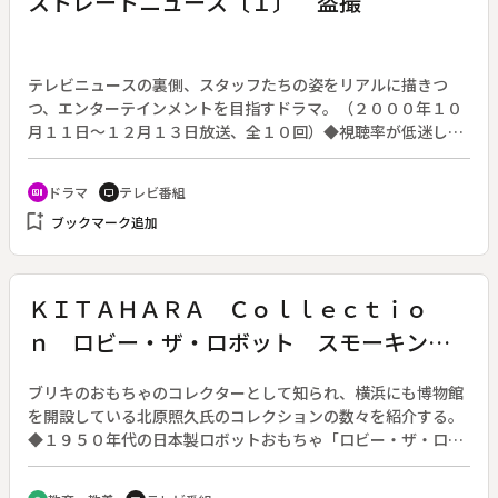
ストレートニュース〔１〕 盗撮
テレビニュースの裏側、スタッフたちの姿をリアルに描きつ
つ、エンターテインメントを目指すドラマ。（２０００年１０
月１１日～１２月１３日放送、全１０回）◆視聴率が低迷して
いるテレビジャパンのニュース番組「ストレートニュース」。
テコ入れのために海外支局から戻ってプロデューサーとなった
ドラマ
テレビ番組
recent_actors
tv
矢島（三上博史）は、報道フロアに乗り込み、機関銃のように
bookmark_add
ブックマーク追加
番組の反省点をまくしたてた。さらにキャスターの白石（原田
知世）を降板させて記者に、お天気コーナー担当の市野（米倉
涼子）を新キャスターに抜擢する。スタッフは動揺し、反発す
るが、矢島は意に介さない。そんな中、矢島の独断でオンエア
ＫＩＴＡＨＡＲＡ Ｃｏｌｌｅｃｔｉｏ
した贈収賄疑惑の映像は、実は隠し撮りだった。
ｎ ロビー・ザ・ロボット スモーキング
ロボット
ブリキのおもちゃのコレクターとして知られ、横浜にも博物館
を開設している北原照久氏のコレクションの数々を紹介する。
◆１９５０年代の日本製ロボットおもちゃ「ロビー・ザ・ロボ
ット」「スモーキングロボット」を紹介する。