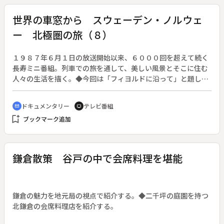
ソウケづくりの工程、菅笠づくりの工程
世界の車窓から スウェーデン・ノルウェ
ー 北極圏の旅（８）
１９８７年６月１日の放送開始以来、６０００回を超えて続く
長寿ミニ番組。列車での旅を通して、美しい風景とそこに住む
人々の生活を描く。◆今回は「フィヨルドに沿って」と題し
て、スウェーデン・ノルウェーをイェリヴァレ・ナルヴィク、
ボードー・トロンハイムと旅する道のりを紹介する。
ドキュメンタリー
テレビ番組
cinematic_blur
tv
bookmark_add
ブックマーク追加
鎌倉散策 谷戸の中で会席料理を堪能
鎌倉の魅力を地元局の視点で紹介する。◆二千坪の庭園を持つ
北鎌倉の会席料理店を紹介する。