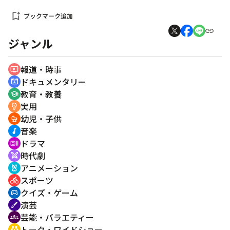
bookmark_add
ブックマーク追加
ジャンル
報道・時事
ondemand_video
ドキュメンタリー
cinematic_blur
教育・教養
school
実用
emoji_objects
幼児・子供
crib
音楽
music_note
ドラマ
recent_actors
時代劇
swords
アニメーション
cruelty_free
スポーツ
directions_bike
クイズ・ゲーム
sports_esports
演芸
brush
芸能・バラエティー
groups
トーク・ワイドショー
adaptive_audio_mic