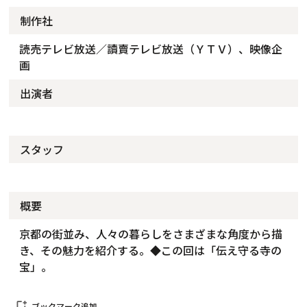
制作社
読売テレビ放送／讀賣テレビ放送（ＹＴＶ）、映像企
画
出演者
スタッフ
概要
京都の街並み、人々の暮らしをさまざまな角度から描
き、その魅力を紹介する。◆この回は「伝え守る寺の
宝」。
bookmark_add
ブックマーク追加