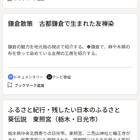
鎌倉散策 古都鎌倉で生まれた友禅染
鎌倉の魅力を地元局の視点で紹介する。◆鎌倉で、麻や木綿の
布を使って染めている友禅の工房を紹介する。
ドキュメンタリー
テレビ番組
cinematic_blur
tv
bookmark_add
ブックマーク追加
ふるさと紀行・残したい日本のふるさと
葵伝説 東照宮（栃木・日光市）
栃木県中央北西寄りの日光市。東照宮、二荒山神社と輪王寺が
あり、世界遺産にも登録された。陽明門には５千を超える彫刻