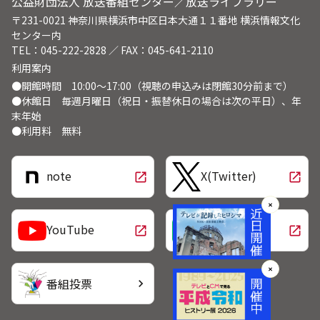
公益財団法人 放送番組センター／放送ライブラリー
〒231-0021 神奈川県横浜市中区日本大通１１番地 横浜情報文化
センター内
TEL：045-222-2828 ／ FAX：045-641-2110
利用案内
●開館時間 10:00～17:00（視聴の申込みは閉館30分前まで）
●休館日 毎週月曜日（祝日・振替休日の場合は次の平日）、年
末年始
●利用料 無料
note
X(Twitter)
open_in_new
open_in_new
✕
LINE
YouTube
open_in_new
open_in_new
✕
番組投票
chevron_right