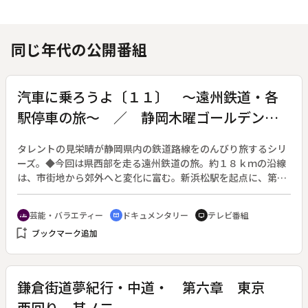
同じ年代の公開番組
汽車に乗ろうよ〔１１〕 ～遠州鉄道・各
駅停車の旅～ ／ 静岡木曜ゴールデンス
ペシャル
タレントの見栄晴が静岡県内の鉄道路線をのんびり旅するシリ
ーズ。◆今回は県西部を走る遠州鉄道の旅。約１８ｋｍの沿線
は、市街地から郊外へと変化に富む。新浜松駅を起点に、第一
通り、助信、上島、西ヶ崎、浜北、小林を経て柴本駅まで。
芸能・バラエティー
ドキュメンタリー
テレビ番組
groups
cinematic_blur
tv
bookmark_add
ブックマーク追加
鎌倉街道夢紀行・中道・ 第六章 東京
西回り 其ノ二