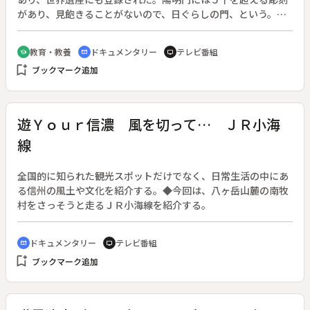
があり、見飽きることがないので、日ぐらしの門、という。◆
海老屋では僧侶・修験者の蛋白源に湯葉がつくられ、中禅寺湖
からは毎秒３トンの水が９７メートルの華厳の滝となって落ち
教育・教養
ドキュメンタリー
テレビ番組
school
cinematic_blur
tv
る。◆家康は久能山から日光への改葬を遺言した。なぜ日光だ
bookmark_add
ブックマーク追加
ったのか、今も謎であるが、平和な世の中がなによりだ。懸命
に修復を続ける人々の活動に拍手を送りたい。◆日光東照宮
【国宝・重文】、二荒山神社【重文】、輪王寺【国宝・重
文】、日光街道、日光彫刻
遊Ｙｏｕｒ信濃 風を切って… ＪＲ小海
線
全国的に知られた観光スポットだけでなく、日常生活の中にあ
る信州の風土や文化を紹介する。◆今回は、八ヶ岳山麓の南牧
村をさっそうと走るＪＲ小海線を紹介する。
ドキュメンタリー
テレビ番組
cinematic_blur
tv
bookmark_add
ブックマーク追加