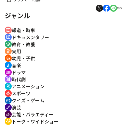
ジャンル
報道・時事
ondemand_video
ドキュメンタリー
cinematic_blur
教育・教養
school
実用
emoji_objects
幼児・子供
crib
音楽
music_note
ドラマ
recent_actors
時代劇
swords
アニメーション
cruelty_free
スポーツ
directions_bike
クイズ・ゲーム
sports_esports
演芸
brush
芸能・バラエティー
groups
トーク・ワイドショー
adaptive_audio_mic