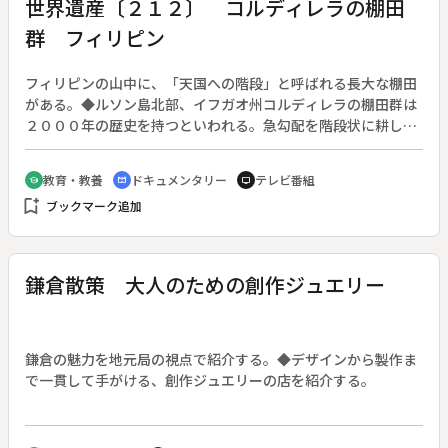
世界遺産〔２１２〕 コルディレラの棚田
群 フィリピン
フィリピンの山中に、「天国への階段」と呼ばれる長大な棚田
がある。◆ルソン島北部、イフガオ州コルディレラの棚田群は
２０００年の歴史を持つといわれる。急勾配を階段状に耕して
天に至る、その壮大なスケールは、世界にも類がない。◆村人
達は茅葺きの高床式住居に住み、全て人力のみの作業で田の仕
教育・教養
ドキュメンタリー
テレビ番組
school
cinematic_blur
tv
事を守ってきた。万物の精霊、祖先の霊を崇める精霊信仰とと
bookmark_add
ブックマーク追加
もに、豊かな実りを神に托してきたのだ。◆しかし、村の暮ら
しは近代化と後継者不足の中で、今、厳しい現実に直面してい
る。◆コルディレラの棚田群
鎌倉散策 大人のための創作ジュエリー
鎌倉の魅力を地元局の視点で紹介する。◆デザインから製作ま
で一貫して手がける、創作ジュエリーの店を紹介する。