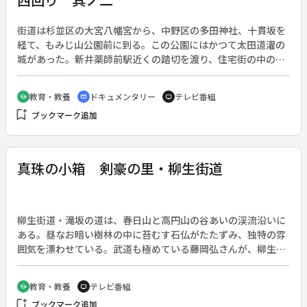
街道は杉並区の大宮八幡宮から、中野区の多田神社、十貫坂を
経て、もみじ山公園前に到る。この公園にはかつて太田道灌の
城があった。新井薬師前駅近くの踏切を渡り、住宅街の中の細
い坂を下って行く。今は静かな佇まいを見せる江古田公園は、
１４７７年（文明９）に太田道灌と豊島氏が雌雄を決した古田
教育・教養
ドキュメンタリー
テレビ番組
school
cinematic_blur
tv
ヶ原沼袋古戦場跡である。板橋区に入ると、かつて板でできて
bookmark_add
ブックマーク追加
いた山中橋が石神井川にかかっている。これが板橋の地名の由
来と言われる。街道は宝幢院前で東回りコースと合流する。
真珠の小箱 剣豪の里・柳生街道
柳生街道・滝坂の道は、春日山と高円山の谷あいの渓流沿いに
ある。昼なお暗い樹林の中に苔むす石仏がたたずみ、独特の雰
囲気を漂わせている。武道も極めている藤岡弘さんが、柳生家
縁の史跡が残る里を歩く。
教育・教養
テレビ番組
school
tv
bookmark_add
ブックマーク追加