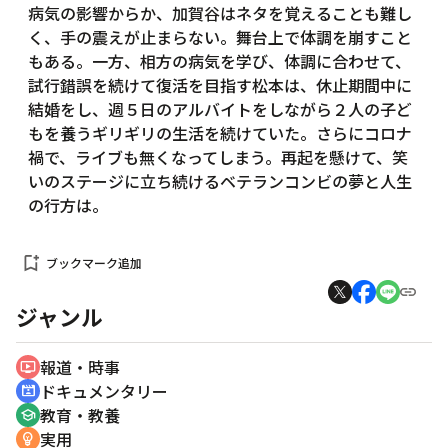
病気の影響からか、加賀谷はネタを覚えることも難し
く、手の震えが止まらない。舞台上で体調を崩すこと
もある。一方、相方の病気を学び、体調に合わせて、
試行錯誤を続けて復活を目指す松本は、休止期間中に
結婚をし、週５日のアルバイトをしながら２人の子ど
もを養うギリギリの生活を続けていた。さらにコロナ
禍で、ライブも無くなってしまう。再起を懸けて、笑
いのステージに立ち続けるベテランコンビの夢と人生
の行方は。
bookmark_add
ブックマーク追加
ジャンル
報道・時事
ondemand_video
ドキュメンタリー
cinematic_blur
教育・教養
school
実用
emoji_objects