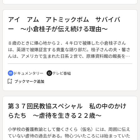
ているのだ。先生を志す人は減り、教員採用試験の倍率は低迷
が続いている。専門家は「教育は国の根本。日本全体の危機
だ」と指摘する。先生たちの働き方改革は今差し迫った問題と
アイ アム アトミックボム サバイバ
なっている。
ー ～小倉桂子が伝え続ける理由～
８歳のときに爆心地から２．４キロで被爆した小倉桂子さん
は、英語で被爆証言する貴重な語り部だ。桂子さんの夫・馨さ
んは、アメリカで生まれた日系２世で、原爆資料館の館長を務
めるなど、平和行政に心血を注いだが、５７歳の若さで突然こ
の世を去った。桂子さんはその後、夫を訪ねてきた外国人の通
ドキュメンタリー
テレビ番組
cinematic_blur
tv
訳を務めるようになり、意図せず、被爆者の通訳をするように
bookmark_add
ブックマーク追加
なる。それでも被爆の惨状を目の当たりにし、トラウマを抱え
ていた桂子さんは自らの体験を語ることはなかった。しかし、
あるきっかけで伝えていくようになる。番組では、２０２１年
３月からの桂子さんの２年半に密着。８３歳にしてウェブ発信
第３７回民教協スペシャル 私の中のかけ
をしていく姿や、被爆証言をするためにアメリカに行く姿な
らたち ～虐待を生きる２２歳～
ど、精力的に活動する様子を追いかけた。また、ロシアによる
ウクライナ侵攻が起きる中、その犠牲者たちに寄り添う姿も伝
える。さらに、２０２３年５月の「Ｇ７広島サミット」で各国
小学校の養護教諭として働くさくら（仮名）には、周囲に伝え
首脳に被爆証言する裏側にも迫った。コロナ禍の２年半に桂子
ていない虐待の過去がある。物心ついたころには始まっていた