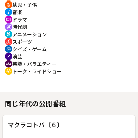
幼児・子供
crib
音楽
music_note
ドラマ
recent_actors
時代劇
swords
アニメーション
cruelty_free
スポーツ
directions_bike
クイズ・ゲーム
sports_esports
演芸
brush
芸能・バラエティー
groups
トーク・ワイドショー
adaptive_audio_mic
同じ年代の公開番組
マクラコトバ〔６〕