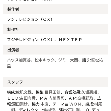
製作者
フジテレビジョン（ＣＸ）
制作社
フジテレビジョン（ＣＸ）、ＮＥＸＴＥＰ
出演者
ハウス加賀谷
、
松本キック
、
ジミー大西
、語り:
恒松祐
里
スタッフ
構成:
鮫肌文殊
、編集:
目見田健
、音響効果:
久坂惠紹
、
ＥＥＤ:
吉田有貴
、ＭＡ:
内藤憲司
、ＡＰ:
高橋彩乃
、広
報:
深田梨紗
、協力:
中康
、テーマ曲:
ＷＯＮ
、編成:
村尾
一樹
、ディレクター:
仲村淳
、演出:
石川剛
、プロデュー