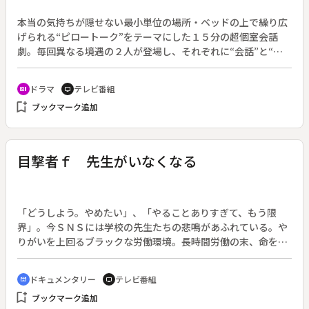
本当の気持ちが隠せない最小単位の場所・ベッドの上で繰り広
げられる“ピロートーク”をテーマにした１５分の超個室会話
劇。毎回異なる境遇の２人が登場し、それぞれに“会話”と“心
の声”を展開する。（２０２３年３月２１日～２８日放送、全
８回）◆第６回「間違った２人」（脚本：ニシオカ・ト・ニー
ドラマ
テレビ番組
recent_actors
tv
ル）。アラフォー主婦の真由美（さとう珠緒）と、パート先の
bookmark_add
ブックマーク追加
アラサー係長・西川（足立英）のワンナイト不倫。女としての
価値や夫婦の夜事情に悩む、立場が違う２人。それぞれの過ち
の先は。
目撃者ｆ 先生がいなくなる
「どうしよう。やめたい」、「やることありすぎて、もう限
界」。今ＳＮＳには学校の先生たちの悲鳴があふれている。や
りがいを上回るブラックな労働環境。長時間労働の末、命を落
とした人さえもいる。その背景には１９７１年に制定された
「給特法」がある。当時の平均的残業時間を元に一律で月給の
ドキュメンタリー
テレビ番組
cinematic_blur
tv
４％が上乗せされるが、毎月の残業時間が平均１００時間にも
bookmark_add
ブックマーク追加
なる現在、どれだけ働いても残業代が支払われない制度になっ