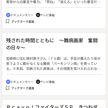
さんは何を思い、何を伝えてきたのか、平和の種を蒔く姿を伝
実母からの暴言や暴力。「死ね」「消えろ」といった暴言だけ
える。
でなく、「ゴミかと思った」と言われ頭や背中を踏みつけられ
たこともあった。しかし、命に別状はないと、児童相談所も警
ドキュメンタリー
テレビ番組
cinematic_blur
tv
察も、家庭の異変には気付いていたものの、家庭に介入するこ
bookmark_add
ブックマーク追加
とはなかった。高校生の時に自ら児童養護施設に入り、奨学金
を得て大学に進学した。念願の保健室の先生となり、仕事にや
りがいを感じていた矢先、心と体に異変が起こる。実母の告白
を交えながら、ニュースとして報道されることのない、「見過
残された時間とともに ～難病画家 奮闘
ごされてきた虐待」を描く。
の日々～
宮崎県に住む岡村恵子さん（７０歳）は、手足が震えたり体が
思うように動かなくなる難病「パーキンソン病」を患ってい
る。５年前、診断された直後は、その現実を受け入れられなか
った。しかし、岡村さんは落ち込む時間がもったいないと思
い、水彩画という新たなチャレンジを始める。絵の腕前はみる
ドキュメンタリー
テレビ番組
cinematic_blur
tv
みるうちに上達し、美術展に出展できるまでになった。また、
bookmark_add
ブックマーク追加
岡村さんは絵画以外にも、小学校の授業をサポートする指導員
としての活動や地域の活動にも積極的に参加している。パーキ
ンソン病の患者の交流会も開催し、同じ悩みを抱えた人たち
の“心のよりどころ”を作っている。私生活では、ともに暮らす
Ｂｒａｖｏ！ファイターズＳＰ きつねダ