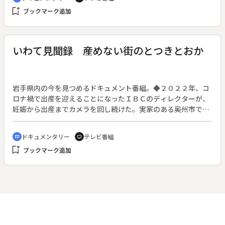
さんの活動を追い、ソメイヨシノの治療や、被爆樹木を巡るツ
bookmark_add
ブックマーク追加
アーに密着した。第２章は「過去～木に力をもらう被爆者」と
して、被爆樹木について唯一証言できる被爆者の北川さんが、
被爆体験とともに緑の力についても語った。第３章「未来～木
に新たな命をつなぐ人たち」では、被爆樹木を使ったアート
いわて見聞録 産めない街のとつきとおか
や、枯れた木をパンフルートという楽器に再生させる活動など
を取材した。さらに、補助金を活用した広島県による被爆樹木
保護の取り組みも紹介する。ウクライナ侵攻が続く中、希望の
物語を広島から届ける。
岩手県内の今を見つめるドキュメント番組。◆２０２２年、コ
ロナ禍で出産を迎えることになったＩＢＣのディレクターが、
妊娠から出産までカメラを回し続けた。実家のある奥州市では
分娩施設は閉鎖し、３０キロ近く離れた隣町での出産を決意す
るが、妊婦検診、突発的な体調の変化など、不安が付きまと
ドキュメンタリー
テレビ番組
cinematic_blur
tv
う。医療現場、看護や福祉、行政ができることは何か、出産を
bookmark_add
ブックマーク追加
経験した人々への取材やインタビューを通して、周産期医療の
現状を伝える。