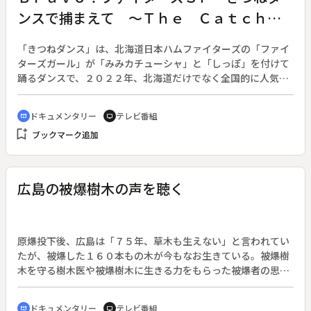
１０３歳の母の介護もしている。しかし、岡村さんは難病を患
ンスで捕まえて ～Ｔｈｅ Ｃａｔｃｈｅ
っても、どれだけ忙しくても笑顔を忘れず、前向きに生きてい
る。いずれは手が思うように動かなくなるかもしれないという
ｒ ｉｎ ｔｈｅ Ｆｏｘ～
思いの中、「今のうちに、今のうちに」と日々絵筆をと
「きつねダンス」は、北海道日本ハムファイターズの「ファイ
る。“残された時間”の中で、懸命に日々を過ごしている彼女の
ターズガール」が「みみカチューシャ」と「しっぽ」を付けて
姿を追った。
踊るダンスで、２０２２年、北海道だけでなく全国的に人気が
爆発し、流行語大賞にもノミネートされた。しかし、可愛らし
い笑顔を見せるファイターズガールの裏側には、壮絶な産みの
ドキュメンタリー
テレビ番組
cinematic_blur
tv
苦しみがあった。２０２２年１２月、２０２３年シーズンの新
bookmark_add
ブックマーク追加
メンバーオーディションが行われ、「ファイターズガールにな
りたい！」と夢を抱く女性たちが全国から集まった。番組で
は、そのオーディションと厳しいレッスンの舞台裏に密着。周
りからの期待によるプレッシャーがかかる彼女たちが、苦悩し
広島の被爆樹木の声を聴く
ながら、世界がまだ見ぬボールパーク・エスコンフィールドＨ
ＯＫＫＡＩＤＯでデビューするまでを追った。番組ナビゲータ
ーは元北海道日本ハムファイターズの杉谷拳士。引退後新たな
人生をスタートさせる自分を重ね、彼女たちに熱いエールを送
原爆投下後、広島は「７５年、草木も生えない」と言われてい
る。
たが、被爆した１６０本もの木が今もなお生きている。被爆樹
木を守る樹木医や被爆樹木に生きる力をもらった被爆者の思
い、そして未来につなぐ活動を取材した。第１章「現在～木を
守る樹木医」では、長年被爆樹木の治療に携わる樹木医・堀口
ドキュメンタリー
テレビ番組
cinematic_blur
tv