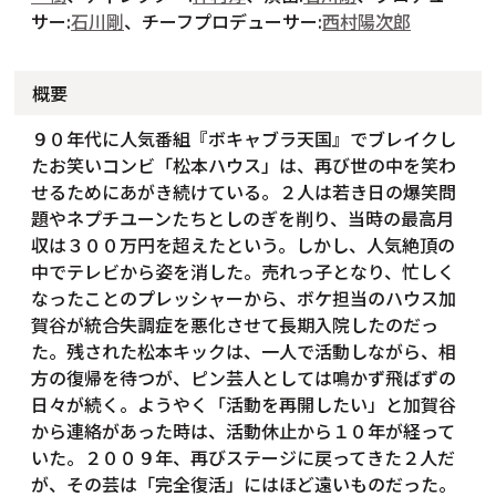
サー:
石川剛
、チーフプロデューサー:
西村陽次郎
概要
９０年代に人気番組『ボキャブラ天国』でブレイクし
たお笑いコンビ「松本ハウス」は、再び世の中を笑わ
せるためにあがき続けている。２人は若き日の爆笑問
題やネプチユーンたちとしのぎを削り、当時の最高月
収は３００万円を超えたという。しかし、人気絶頂の
中でテレビから姿を消した。売れっ子となり、忙しく
なったことのプレッシャーから、ボケ担当のハウス加
賀谷が統合失調症を悪化させて長期入院したのだっ
た。残された松本キックは、一人で活動しながら、相
方の復帰を待つが、ピン芸人としては鳴かず飛ばずの
日々が続く。ようやく「活動を再開したい」と加賀谷
から連絡があった時は、活動休止から１０年が経って
いた。２００９年、再びステージに戻ってきた２人だ
が、その芸は「完全復活」にはほど遠いものだった。