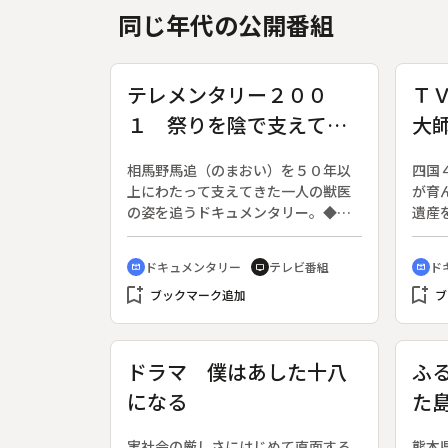
同じ年代の公開番組
テレメンタリー２００
Ｔ
１ 祭りを陰で支えてき
大
た男 ～相馬野馬追の獣
相馬野馬追（のまおい）を５０年以
四国
医の半世紀～
上にわたって支えてきた一人の獣医
が育
の姿を追うドキュメンタリー。◆東
遺産
北の夏祭りを代表する相馬野馬追。
ュメ
毎年６００頭の馬が出て神旗争奪戦
日～
ドキュメンタリー
テレビ番組
ド
cinematic_blur
tv
cinematic_blur
を繰り広げる。馬専門の獣医・鹿山
の回
bookmark_add
bookmark_add
さんは長年この祭りを支えてきた。
ブックマーク追加
して
ブ
祭りの準備から７月の本番までの４
杉庵
ヶ月間、騎馬武者と共に馬を世話
辺寺
し、当日は暑さで倒れる馬やケガを
つか
ドラマ 僕はあした十八
ふ
した馬を次々と治療する。野馬追の
ー、
になる
た
古い格式と伝統を受け継ぐ人たちと
第２
の絆を深めながら診療を続ける獣医
へん
の生き様を紹介する。
番札
実社会の厳しさにはじめて直面する
熊本