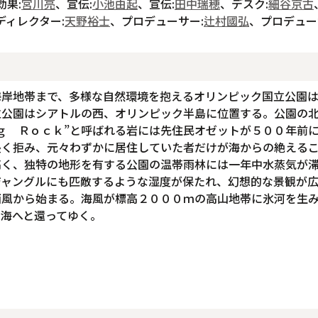
効果:
宮川亮
、宣伝:
小池由起
、宣伝:
田中瑞穂
、デスク:
細谷京古
ディレクター:
天野裕士
、プロデューサー:
辻村國弘
、プロデュー
海岸地帯まで、多様な自然環境を抱えるオリンピック国立公園
立公園はシアトルの西、オリンピック半島に位置する。公園の
ｇ Ｒｏｃｋ”と呼ばれる岩には先住民オゼットが５００年前
長く拒み、元々わずかに居住していた者だけが海からの絶える
高く、独特の地形を有する公園の温帯雨林には一年中水蒸気が
ジャングルにも匹敵するような湿度が保たれ、幻想的な景観が
西風から始まる。海風が標高２０００ｍの高山地帯に氷河を生
海へと還ってゆく。