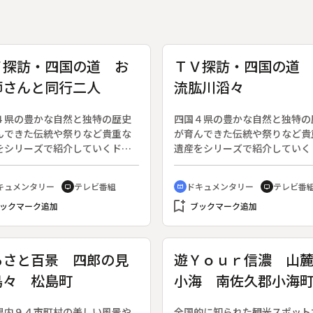
Ｖ探訪・四国の道 お
ＴＶ探訪・四国の道
師さんと同行二人
流肱川滔々
４県の豊かな自然と独特の歴史
四国４県の豊かな自然と独特の
んできた伝統や祭りなど貴重な
が育んできた伝統や祭りなど貴
をシリーズで紹介していくドキ
遺産をシリーズで紹介していく
ンタリー。（２０００年５月３
ュメンタリー。（２０００年５
２００３年２月１日放送）◆こ
日～２００３年２月１日放送）
キュメンタリー
テレビ番組
ドキュメンタリー
テレビ番
tv
cinematic_blur
tv
は「お大師さんと同行二人」と
の回は「清流肱川滔々（せいり
bookmark_add
、修行大師像、衛門三郎像、杖
ックマーク追加
ひじかわとうとう）」として、
ブックマーク追加
、昭和２０年代の巡礼バス、雲
町、中町の町並み、肱川源流、
ロープウェイ、ヘリコプターを
名水百選『観音水』、観音水そ
った巡礼、日帰りのバスツア
ん流し、肱川町風の博物館、中
るさと百景 四郎の見
遊Ｙｏｕｒ信濃 山
青年大師像、室戸岬、四国霊場
のサマースクール、小藪温泉本
島々 松島町
小海 南佐久郡小海
４番所・最御崎寺、高知県内の
河辺村河辺川、浪漫八橋（ふれ
ろ道・修行道、四国霊場第３５
橋、三嶋橋、帯江橋、愛媛県指
所・清瀧寺、四国霊場第３６番
俗文化財御幸の橋）、大洲城跡
県内９４市町村の美しい風景や
全国的に知られた観光スポット