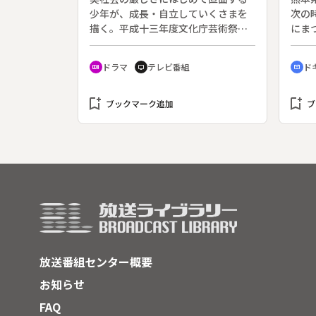
札所
少年が、成長・自立していくさまを
次の
３８
描く。平成十三年度文化庁芸術祭大
にま
キ、
賞受賞作品。原作：佐伯一麦「ア・
紹介
ルース・ボーイ」より。◆宮城県仙
山を
ドラマ
テレビ番組
ド
recent_actors
tv
cinematic_blur
台市で有数の進学校を中退した１７
歳のアキラ（伊藤淳史）と、ある男
bookmark_add
の子どもを妊娠して１６歳で出産し
bookmark_add
ブックマーク追加
ブ
たミキ（前田亜季）。居場所を失っ
た二人は、ミキの子どもを連れて上
京し、三ノ輪にアパートを借りて三
人で共同生活を始める。
放送番組センター概要
お知らせ
FAQ