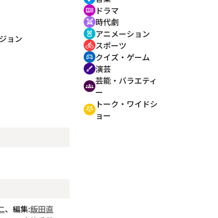
ドラマ
recent_actors
時代劇
swords
アニメーション
cruelty_free
ジョン
スポーツ
directions_bike
クイズ・ゲーム
sports_esports
演芸
brush
芸能・バラエティ
groups
ー
トーク・ワイドシ
adaptive_audio_mic
ョー
二
、編集:
飯田直