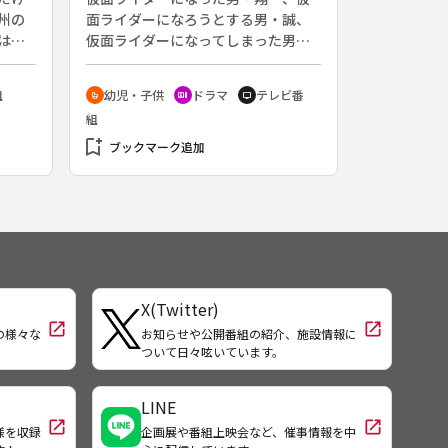
おず
ミ・コーリャン飯。酷寒の荒涼たる
州の
面ライダーになろうとする男・誠、
鵜
原野で、少年達の心はすさんでい
は、
仮面ライダーになってしまった男・
水ポ
き、やがて一人の少年が集団リンチ
る。
涼。３人のライダー、アギト、ギル
市の
で命を落とす。宮崎さんが絵を描く
ス、Ｇ３の群像劇で人間の多面性を
組
幼児・子供
ドラマ
テレビ番
crib
recent_actors
tv
り、
原点は、この事件にあった。◆アー
描く、仮面ライダー３０周年記念番
組
トネイチャースペシャル
組。原作：石ノ森章太郎。（２００
bookmark_add
１年１月２８日～２００２年１月２
ブックマーク追加
７日放送、全５１回）◆警視庁で
は、嵐で島に打ち上げられた謎の物
体の分析と、未確認生命体対策の強
化スーツ・Ｇ３の開発が行われてい
た。スーツを装着する氷川誠刑事
は、不可解な連続殺人事件も追って
いた。その頃、水泳選手の葦原涼と
X(Twitter)
記憶喪失の青年・津上翔一の体に異
open_in_new
open_in_new
変が起きる。異形の生物に遭遇した
の様々な
お知らせや公開番組の紹介、施設情報に
！
ついて日々呟いています。
誠・Ｇ３は苦戦。そこに光とともに
謎の戦士が現れる。
LINE
open_in_new
open_in_new
様を収録
企画展や番組上映会など、催事情報を中