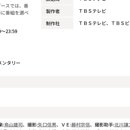
ブースでは、番
ＴＢＳテレビ
製作者
単に番組を選べ
ＴＢＳテレビ、ＴＢＳビ
制作社
～23:59
メンタリー
:
鳥山雄司
、撮影:
矢口信男
、ＶＥ:
藤村宗信
、撮影助手:
北川謙