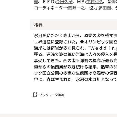
美
、ＥＥＤ:
今田久子
、ＭＡ:
中村和弘
、音響
コーディネーター:
西野一之
、協力:
藤田潔
、
概要
氷河をいただく高山から、原始の姿を残す
世界遺産に登録された。◆オリンピック国
海岸には奇岩が多く見られ、“Ｗｅｄｄｉｎ
残る。遠浅で波の荒い岩海は人々の侵入を
享受してきた。西の太平洋側の標高が最も
海からの偏西風が吹き続ける結果、熱帯の
ック国立公園の多様な生態圏は高湿度の偏
谷に、森は生まれた。氷河の水は川となって
bookmark_add
ブックマーク追加