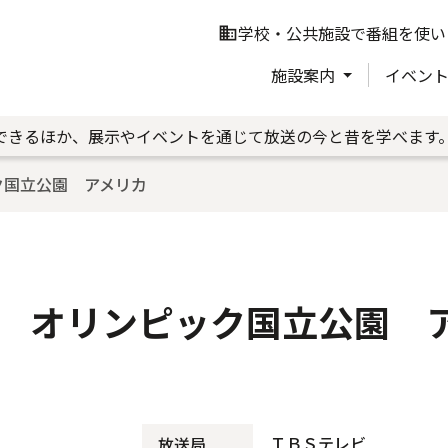
学校・公共施設で番組を使い
business
施設案内
イベン
できるほか、展示やイベントを通じて放送の今と昔を学べます
ク国立公園 アメリカ
 オリンピック国立公園 
ＴＢＳテレビ
放送局