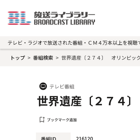
テレビ・ラジオで放送された番組・ＣＭ４万本以上を視聴
トップ
番組検索
世界遺産〔２７４〕 オリンピッ
テレビ番組
tv
世界遺産〔２７４〕
bookmark_add
ブックマーク追加
216120
番組ID