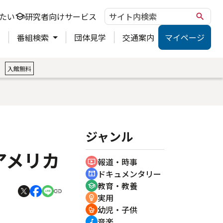
たい
研究者向けサービス
school
search
ト
番組検索
団体見学
交通案内
マイページ
。
入館無料
ジャンル
アメリカ
報道・時事
ondemand_video
ドキュメンタリー
cinematic_blur
教育・教養
school
実用
emoji_objects
幼児・子供
crib
音楽
music_note