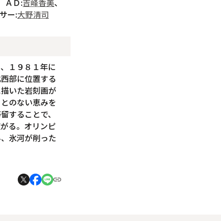
、ＡＤ:
吉峰香美
、
サー:
大野清司
は、１９８１年に
北西部に位置する
に描いた岩刻画が
ことのない恵みを
滞留することで、
広がる。オリンピ
み、氷河が削った