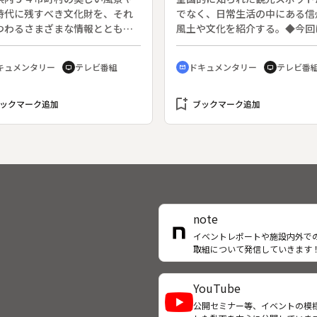
・青瀧寺、足摺岬、四国霊場第
はなはん通り、明治の家並、お
時代に残すべき文化財を、それ
でなく、日常生活の中にある信
番札所・金剛福寺、ヤブツバ
赤煉瓦館、臥龍山荘、鵜飼い、
つわるさまざまな情報とともに
風土や文化を紹介する。◆今回
叶崎、などを紹介する。
匠、河川防災ステーション、排
する。◆今回は、松島町の千厳
小海町の松原湖の風景を紹介す
ンプ車、いもたき初煮会、大洲
訪れる。
キュメンタリー
テレビ番組
ドキュメンタリー
テレビ番
tv
cinematic_blur
tv
名産・さといも、モクズガ二獲
長浜大橋、などを紹介する。
bookmark_add
ックマーク追加
ブックマーク追加
note
イベントレポートや施設内外で
取組について発信していきます
YouTube
公開セミナー等、イベントの模