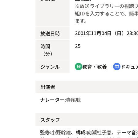
※放送ライブラリーの視聴
組IDを入力することで、簡
ます。
2001年11月04日（日）23:30
放送日時
25
時間
（分）
ジャンル
教育・教養
ドキュ
school
cinematic_blur
出演者
ナレーター:
寺尾聰
スタッフ
監修:
小野幹雄
、構成:
向瀬杜子春
、テーマ音楽