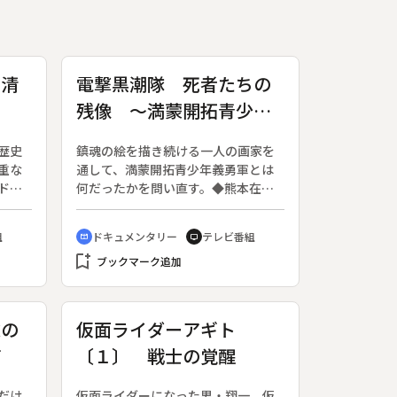
 清
電撃黒潮隊 死者たちの
残像 ～満蒙開拓青少年
義勇軍～
歴史
鎮魂の絵を描き続ける一人の画家を
重な
通して、満蒙開拓青少年義勇軍とは
ドキ
何だったかを問い直す。◆熊本在住
月３
の画家、宮崎静夫さん（当時７３
◆こ
歳）は３０年前から「死者のため
組
ドキュメンタリー
テレビ番組
cinematic_blur
tv
ゅう
に」と題するシリーズを描いてき
bookmark_add
宇和
た。軍服姿の少年達と骸骨、背後に
ブックマーク追加
全国
広がる草原。それは、自らの体験の
うめ
意味を改めて問い直すものだ。１５
学生
歳で義勇軍に志願して満州（現在の
麓の
仮面ライダーアギト
館、
中国東北部）へ。少年達は普段は農
町
〔１〕 戦士の覚醒
あい
作業、有事には兵士となって闘う。
定民
「昭和の白虎隊」とほめそやされた
、お
が、現実は悲惨だった。寒気・シラ
だけ
仮面ライダーになった男・翔一、仮