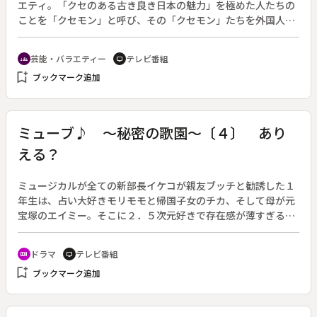
エティ。「クセのある古き良き日本の魅力」を極めた人たちの
ことを「クセモン」と呼び、その「クセモン」たちを外国人レ
ポーターが取材。日本人が忘れかけていた日本の魅力を紹介す
る番組。トラックを電飾で飾るデコトラ、現代日本に生まれた
芸能・バラエティー
テレビ番組
groups
tv
「代行ビジネス」、多くの人が魅了される伝説の生き物ツチノ
bookmark_add
ブックマーク追加
コを極めた人たちを詳しく紹介する。
ミューブ♪ ～秘密の歌園～〔４〕 あり
える？
ミュージカルが全ての新部長イケコが親友ブッチと勧誘した１
年生は、占い大好きモリモモと帰国子女のチカ、そして母が元
宝塚のエイミー。そこに２．５次元好きで存在感が薄すぎるウ
ラミユも加わって、歌うことをやめられない彼女たちの眩しい
青春の日々の物語が始まる。（２０１８年４月１７日～６月１
ドラマ
テレビ番組
recent_actors
tv
９日放送、全１０回）脚本：池田テツヒロ◆第４回「ありえ
bookmark_add
ブックマーク追加
る？」。ミューブに嵐を持ち込んだのは、とある男子高の演劇
部員。貴重な文化祭の体育館枠を譲ってほしいとの上から目線
発言に対し、イケコ（平祐奈）を筆頭に憤るミューブ一同だっ