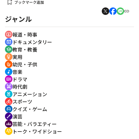
bookmark_add
ブックマーク追加
ジャンル
報道・時事
ondemand_video
ドキュメンタリー
cinematic_blur
教育・教養
school
実用
emoji_objects
幼児・子供
crib
音楽
music_note
ドラマ
recent_actors
時代劇
swords
アニメーション
cruelty_free
スポーツ
directions_bike
クイズ・ゲーム
sports_esports
演芸
brush
芸能・バラエティー
groups
トーク・ワイドショー
adaptive_audio_mic