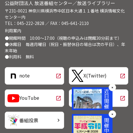
公益財団法人 放送番組センター／放送ライブラリー
〒231-0021 神奈川県横浜市中区日本大通１１番地 横浜情報文化
センター内
TEL：045-222-2828 ／ FAX：045-641-2110
利用案内
●開館時間 10:00～17:00（視聴の申込みは閉館30分前まで）
●休館日 毎週月曜日（祝日・振替休日の場合は次の平日）、年
末年始
●利用料 無料
note
X(Twitter)
open_in_new
open_in_new
✕
LINE
YouTube
open_in_new
open_in_new
✕
番組投票
chevron_right