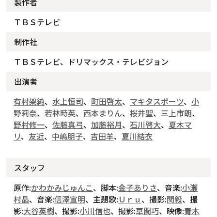
製作者
ＴＢＳテレビ
制作社
ＴＢＳテレビ、ドリマックス・テレビジョン
出演者
有村架純
、
水上恒司
、
町田啓太
、
マキタスポーツ
、
小
野莉奈
、
若林時英
、
西本まりん
、
桜井聖
、
三上市朗
、
野村修一
、
佐藤真弓
、
加藤裕月
、
石川啓大
、
夏木マ
リ
、
友近
、
中嶋朋子
、
吉田羊
、
夏川結衣
スタッフ
原作:
かわかみじゅんこ
、脚本:
金子ありさ
、音楽:
小瀬
村晶
、音楽:
信澤宣明
、主題歌:
Ｕｒｕ
、撮影:
関毅
、撮
影:
大谷英樹
、撮影:
小川信也
、撮影:
草間巧
、映像:
青木