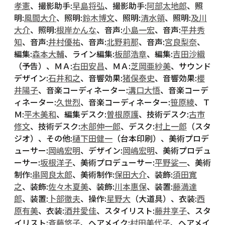
孝憲
、撮影助手:
早島将弘
、撮影助手:
阿部太地郎
、照
明:
風間大介
、照明:
鈴木博文
、照明:
清水領
、照明:
及川
大介
、照明:
根岸かんな
、音声:
小島一宏
、音声:
平井秀
知
、音声:
井村優祐
、音声:
北野莉那
、音声:
宮良梨奈
、
編集:
森本大輔
、ライン編集:
板部浩章
、編集:
吉田沙織
（予告）、ＭＡ:
右田安昌
、ＭＡ:
芝岡亜紗美
、サウンド
デザイン:
石井和之
、音響効果:
猪俣泰史
、音響効果:
櫻
井陽子
、音楽コーディネーター:
溝口大悟
、音楽コーデ
ィネーター:
久世烈
、音楽コーディネーター:
笹原綾
、Ｔ
Ｍ:
平木美和
、編集デスク:
曽根原護
、技術デスク:
古市
修文
、技術デスク:
木部伸一郎
、デスク:
村上一郎
（スタ
ジオ）、その他:
樋下田健一
（台本印刷）、美術プロデ
ューサー:
岡嶋宏明
、デザイン:
岡嶋宏明
、美術プロデュ
ーサー:
坂根洋子
、美術プロデューサー:
平野娑一
、美術
制作:
串岡良太郎
、美術制作:
保田大介
、装飾:
須田寛
之
、装飾:
佐々木夏美
、装飾:
川本惠保
、装置:
藤満達
郎
、装置:
卜部徹夫
、操作:
星野大
（大道具）、衣装:
西
原有美
、衣装:
酒井愛佳
、スタイリスト:
藤井享子
、スタ
イリスト:
斉藤悠子
、ヘアメイク:
村田美代子
、ヘアメイ