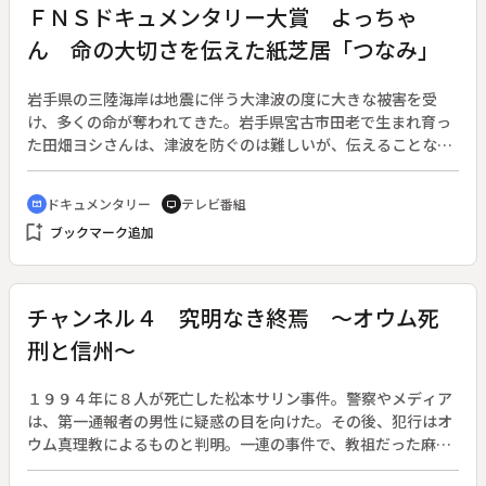
たが、モリモモ（中村里帆）だけは様子がおかしい。彼を前に
ＦＮＳドキュメンタリー大賞 よっちゃ
すると、「リトルマーメイド」のアリエルのように声が出なく
ん 命の大切さを伝えた紙芝居「つなみ」
なってしまうというのだ。その呪いを解くにはキスしかないと
なぜか信じこむモリモモ。彼女をサポートしつつ男子撃退を目
論むイケコたちは、またも不思議な作戦を思いつくのだった。
岩手県の三陸海岸は地震に伴う大津波の度に大きな被害を受
け、多くの命が奪われてきた。岩手県宮古市田老で生まれ育っ
た田畑ヨシさんは、津波を防ぐのは難しいが、伝えることなら
できると考え、紙芝居を作った。そこには、幼少の頃に明治三
陸地震津波を経験した祖父から聞いた話と、自分が幼い頃に体
ドキュメンタリー
テレビ番組
cinematic_blur
tv
験した昭和三陸地震津波の恐怖、その後の生活の苦しさが描か
bookmark_add
ブックマーク追加
れている。主人公“よっちゃん”はヨシさん自身だ。初めは孫の
ために描いた絵本だったが、後世に語り継ぐ大切な教材として
注目された。２０１１年に発生した東日本大震災。その津波
で、ヨシさんは家を流され、長男が住む青森に移住することと
チャンネル４ 究明なき終焉 ～オウム死
なる。そこでヨシさんは故郷・田老を思いながら新たに紙芝居
刑と信州～
を描いた。全国から、紙芝居を読んで欲しいという依頼が寄せ
られ、今度は娘と共に再び読み聞かせを始めた。“いのちてん
でんこ”。自分の命は自分で守るように語り続けたヨシさん
１９９４年に８人が死亡した松本サリン事件。警察やメディア
は、２０１８年２月、故郷から遠く離れた青森で亡くなった。
は、第一通報者の男性に疑惑の目を向けた。その後、犯行はオ
３８年に渡って紙芝居を読み続けた田畑さんの人生を綴り、故
ウム真理教によるものと判明。一連の事件で、教祖だった麻原
郷・田老を思い続けた“よっちゃん”の思いを伝える。
彰晃こと松本智津夫元死刑囚など１３人の死刑が確定。全員の