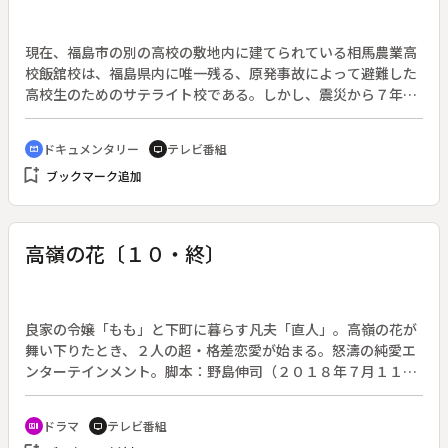
と半同棲をしていた。しかし、紡は関係をはっきりさせない平
成に不安を感じていた。そんなある日、就職活動で上京してい
た結から助けて欲しいとの連絡が届く。
現在、福島市の別の高校の敷地内に建てられている相馬農業高
校飯舘校は、福島県内に唯一残る、原発事故によって避難した
高校生のためのサテライト校である。しかし、震災から７年が
経ち、生徒の９割は飯舘村以外の出身者だ。飯舘校の持つ意味
合いは、本来のサテライト校から変化していき、今では不登校
ドキュメンタリー
テレビ番組
cinematic_blur
tv
などの問題を抱える生徒たちの受け皿となっていた。飯舘校演
bookmark_add
ブックマーク追加
劇部が演じるのは、サテライト校が無くなる日のこと。その演
技は多くの人の心を動かし、創部３年で高等学校演劇大会東北
大会最優秀賞を獲得、全国大会へも出場した。福島市出身で演
劇部部長の千那さんは、演劇を通して母校、そして自分自身の
高嶺の花〔１０・終〕
痛みと向き合ってきた。しかし、ある日サテライト校廃止が決
定されてしまう。自分たちの演じる舞台が現実のものとなる
時、千那さんたちの思いとは。復興の理想と現実の間で翻弄さ
れながらも、歩みを進める若者達の姿を通して、福島の今を見
良家の令嬢「もも」と下町に暮らす凡夫「直人」。高嶺の花が
つめる。
舞い下りたとき、２人の超・格差恋愛が始まる。怒濤の純愛エ
ンターテインメント。脚本：野島伸司（２０１８年７月１１日
～９月１２日放送、全１０回）◆最終回。次期家元争いの中
で、市松（小日向文世）から自分が実の娘ではないと知らさ
ドラマ
テレビ番組
recent_actors
tv
れ、激しく動揺するもも（石原さとみ）。一方、次期家元とし