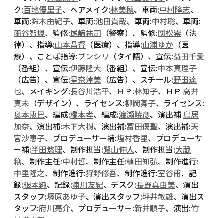
ク:
百地優里子
、ヘアメイク:
林美穂
、車両:
中村隆志
、
車両:
鈴木由紀子
、車両:
池田貴哉
、車両:
中村聡
、車両:
雨谷智規
、監修:
尾﨑祐司
（警察）、監修:
國松崇
（法
律）、指導:
山本昌督
（医療）、指導:
山浦ゆか
（医
療）、ことば指導:
ブンシリ
（タイ語）、宣伝:
益田千愛
（番組）、宣伝:
伊藤隆大
（番組）、宣伝:
中本真理子
（広告）、宣伝:
星奈津美
（広告）、スチール:
野田達
也
、メイキング:
長谷川浩平
、ＨＰ:
林知子
、ＨＰ:
高井
真未
（デザイン）、ライセンス:
柳岡舞子
、ライセンス:
奥本恵巳
、編成:
橋本孝
、編成:
渡瀬暁彦
、演出補:
鳥居
加奈
、演出補:
木下大樹
、演出補:
冨田優聖
、演出補:
天
宮沙恵子
、プロデューサー補:
塩村香里
、プロデューサ
ー補:
半田悠理
、制作担当:
鷺山伸人
、制作担当:
大蔵
穣
、制作主任:
中村哲
、制作主任:
植田知弘
、制作進行:
中里隆之
、制作進行:
狩野修吾
、制作進行:
室谷甫
、記
録:
根本純
、記録:
浦川友紀
、デスク:
長野真由美
、演出
スタッフ:
塚原あゆ子
、演出スタッフ:
坪井敏雄
、演出ス
タッフ:
府川亮介
、プロデューサー:
新井順子
、演出:
竹