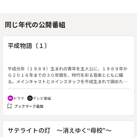
同じ年代の公開番組
平成物語〔１〕
平成元年（１９８９）生まれの青年を主人公に、１９８９年か
ら２０１８年までの３０年間を、時代を彩る音楽とともに綴
る。メインキャストとメインスタッフを平成生まれで固めたド
ラマ。脚本：加藤拓也。（２０１８年３月２３日～３０日放
送、全２回）◆第１回。１９８９年、昭和から平成へと元号が
ドラマ
テレビ番組
recent_actors
tv
変わるのと同時に平成（岡山天音）は生まれた。父親の勘違い
bookmark_add
ブックマーク追加
から平成と書いて「ヒラナリ」と名づけられた平成は、どこに
でもある田舎で幼なじみの結（松本穂香）とともに育った。小
さい頃はサッカー選手を夢見て、高校生になるとミュージシャ
ンを目指すようになった。大学進学と同時に上京。東京では、
サテライトの灯 ～消えゆく“母校”～
バンド活動に明け暮れ、同じ平成元年生まれの紡（片山友希）