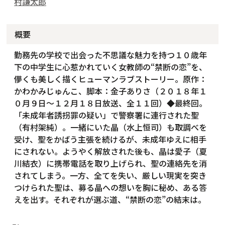
村謙太郎
概要
勤務先の学校で出会った不思議な魅力を持つ１０歳年
下の中学生に心惹かれていく女教師の“禁断の恋”を、
儚くも美しく描くヒューマンラブストーリー。原作：
かわかみじゅんこ、脚本：金子ありさ（２０１８年１
０月９日～１２月１８日放送、全１１回）◆最終回。
「未成年者誘拐罪の疑い」で警察署に連行された聖
（有村架純）。一緒にいた晶（水上恒司）も取調べを
受け、聖をかばう主張を続けるが、未成年ゆえに相手
にされない。ようやく解放された後も、晶は愛子（夏
川結衣）に携帯電話を取り上げられ、聖の連絡先を消
されてしまう。一方、全てを失い、厳しい現実を突き
つけられた聖は、募る晶への想いを胸に秘め、ある答
えを出す。それぞれが選ぶ道、“禁断の恋”の結末は。