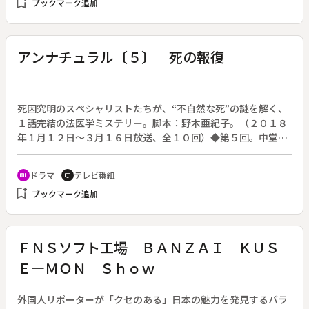
bookmark_add
ブックマーク追加
て選ばれたはずの妹のなな（芳根京子）は、なぜかその座を降
りて月島家を離れたいと市松に申し出る。ななの決断を知った
ももは思い留まらせようとするが、ななの気持ちは変わらなか
った。そんな妹を見たももは、自らの境遇を受け入れ、ある決
アンナチュラル〔５〕 死の報復
断をする。そしてももは直人に別れを告げる。
死因究明のスペシャリストたちが、“不自然な死”の謎を解く、
１話完結の法医学ミステリー。脚本：野木亜紀子。（２０１８
年１月１２日～３月１６日放送、全１０回）◆第５回。中堂
（井浦新）が木林（竜星涼）の手引きで葬儀前のご遺体を検案
する様子を見たミコト（石原さとみ）は、ＵＤＩラボの所長・
ドラマ
テレビ番組
recent_actors
tv
神倉（松重豊）に中堂の過去に何があったかを問い詰める。そ
bookmark_add
ブックマーク追加
して８年前、中堂が恋人の他殺体を解剖したことを知る。中堂
の過去を知ったミコトは、中堂の行動を理解しようと歩み寄
る。そんな中、ＵＤＩラボに青森から遺体が届く。解剖を依頼
してきたのは鈴木功（泉澤祐希）で、妻の死因を調べて欲しい
ＦＮＳソフト工場 ＢＡＮＺＡＩ ＫＵＳ
という。警察は自殺と判断したが、鈴木は妻が自殺ををするは
Ｅ―ＭＯＮ Ｓｈｏｗ
ずがないと断言。しかし、この依頼にはある秘密があった。
外国人リポーターが「クセのある」日本の魅力を発見するバラ