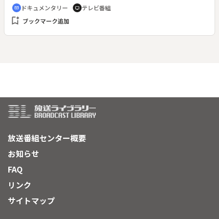
刑が執行された。一方で、事件の真相究明が果たされていない
ドキュメンタリー
テレビ番組
cinematic_blur
tv
といった声も挙がる。事件の被害者でもある河野義行氏などと
bookmark_add
ブックマーク追加
共に一連のオウム真理教の事件を検証する。
放送番組センター概要
お知らせ
FAQ
リンク
サイトマップ