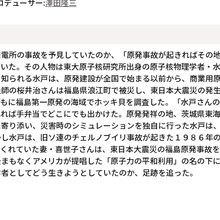
ロデューサー:
澤田隆三
発電所の事故を予見していたのか、「原発事故が起きればその
がいた。その人物は東大原子核研究所出身の原子核物理学者・
て知られる水戸は、原発建設が全国で始まる以前から、商業用
漁師の桜井治さんは福島県浪江町で被災し、東日本大震災の発
ともに福島第一原発の海域でホッキ貝を調査した。「水戸さん
れれば手弁当でどこにでも出かけた。原発発祥の地、茨城県東
に寄り添い、災害時のシミュレーションを独自に行った水戸は
かし水戸は、旧ソ連のチェルノブイリ事故が起きた１９８６年
にくれていた妻・喜世子さんは、東日本大震災の福島原発事故を
後まもなくアメリカが提唱した「原子力の平和利用」の名の下
学者としてどう生きようとしていたのか、足跡を追った。