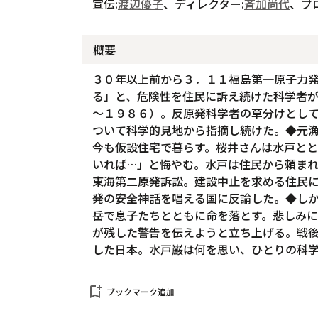
宣伝:
渡辺優子
、ディレクター:
斉加尚代
、プ
概要
３０年以上前から３．１１福島第一原子力
る」と、危険性を住民に訴え続けた科学者
～１９８６）。反原発科学者の草分けとし
ついて科学的見地から指摘し続けた。◆元
今も仮設住宅で暮らす。桜井さんは水戸と
いれば…」と悔やむ。水戸は住民から頼ま
東海第二原発訴訟。建設中止を求める住民
発の安全神話を唱える国に反論した。◆し
岳で息子たちとともに命を落とす。悲しみ
が残した警告を伝えようと立ち上げる。戦
した日本。水戸巌は何を思い、ひとりの科
bookmark_add
ブックマーク追加