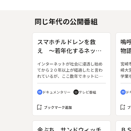
同じ年代の公開番組
スマホチルドレンを救
嗚
え ～若年化するネット
物
依存～
インターネットが社会に浸透し始め
宮崎
てから２０年以上が経過したと言わ
崎大
れているが、ここ数年でネットに接
学業
続できるツールが急速に発展。中で
の４
も、スマートフォンの普及は目覚し
を繰
ドキュメンタリー
テレビ番組
ド
cinematic_blur
tv
cinematic_blur
い。スマホは便利な側面が多い一
る。
方、ネットへの依存問題も浮上して
白熱
bookmark_add
おり、２０１５年の兵庫県の調査で
bookmark_add
原動
ブックマーク追加
ブ
は、小学５年生から高校生約３００
学校
０人のうち、６．４％がネット依存
と個
の疑いがあることが分かった。ネッ
る。
金ぶち サンドウィッチ
Ｂ