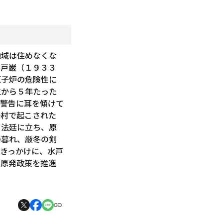
地域は住めなくな
水戸巌（１９３３
原子炉の危険性に
生から５年たった
の警告に耳を傾けて
海村で起こされた
、法廷に立ち、原
の暮れ、厳冬の剣
きっかけに、水戸
に原発政策を推進