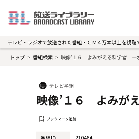
テレビ・ラジオで放送された番組・ＣＭ４万本以上を視聴
トップ
番組検索
映像’１６ よみがえる科学者 ―
テレビ番組
tv
映像’１６ よみが
bookmark_add
ブックマーク追加
210464
番組ID