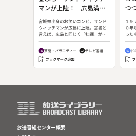
ト利用のルール作りの支援を義務づ
のが
マンが上陸！ 広島満
つ
ける青少年愛護条例を改正するな
で、
ど、問題に取り組む兵庫県が開催し
中か
喫！！かき詣ツアー
年
た２０１６年夏のキャンプを取材
先し
宮城県出身のお笑いコンビ、サンド
１９
し、ネットから離れて自然を体験す
入団
ウィッチマンが広島に上陸。宮城と
０年
るキャンプに参加した荒木星矢さん
んけ
言えば、広島と同じく「牡蠣」が名
った
に密着し、その他の参加者とともに
制的
産だ。その宮城の牡蠣に、絶対の自
００
成長する姿を追った。この他、アル
ちだ
信を持つ二人を、広島のタレントた
し、
芸能・バラエティー
テレビ番組
ド
コールやネット依存など、様々な依
生き
groups
tv
cinematic_blur
ちが地元の牡蠣料理で徹底的におも
生活
存問題の治療に取り組む神奈川県の
て学
bookmark_add
bookmark_add
てなし。定番の焼き牡蠣から、今回
ブックマーク追加
の妻
ブ
久里浜医療センターが主催する国際
は役
初公開となる牡蠣の珍まんじゅうま
国残
ワークショップを取材し、ネット依
に耐
で食べまくる。その裏で宮城と広島
え、
存の現状や課題を探る。
の絆
の牡蠣にまつわる、ある思いを伝え
就職
忘れ
たかったサンドウィッチマン。最後
って
青春
は感謝を込めて、広島の魅力を織り
えら
交ぜた「牡蠣」漫才を披露する。
か分
の女
同居
続け
い彼
放送番組センター概要
本に