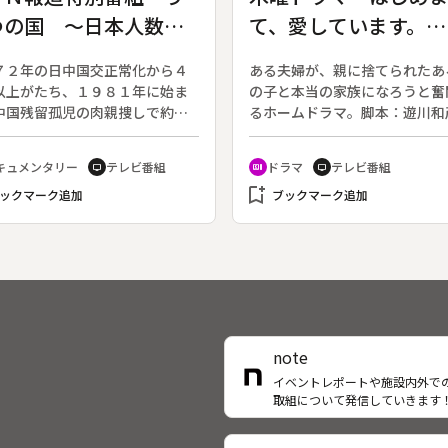
「部員不足」という悩み。そこ
体操は午後の情報番組内のコー
つの国 ～日本人数
て、愛しています。
入学してきたばかりの１年生の
としてスタート以来、１５０以
ら臨時応援団を募集するも、率
園を訪問し、参加した園児は約
 中国人７０年～
〔９・終〕
て入団する新入生はごく少数。
人を数える。２０１５年１０月
７２年の日中国交正常化から４
ある夫婦が、親に捨てられたあ
する新入生のほとんどが、じゃ
早朝の番組に。◆ボイメン体操
以上がたち、１９８１年に始ま
の子と本当の家族になろうと奮
んなどで負けてしまい、半ば強
兄さん３人が園児たちにインタ
中国残留孤児の肉親捜しで約１
るホームドラマ。脚本：遊川和
に入団することになった生徒た
ー。そして、元気に楽しく歌っ
人が新潟出身の残留孤児と判明
（２０１６年７月１４日～９月
。何でもすぐに手に入る時代に
操する。後半はお兄さん３人が
７６人が帰国、新潟での新たな
日放送、全９回）◆最終回。梅
キュメンタリー
テレビ番組
ドラマ
テレビ番組
る高校生たちにとって、苦労し
メン体操について語る。（※コ
tv
recent_actors
tv
を選択した。２１年前に中国人
奈（尾野真千子）と信次（江口
んだものこそが、人生において
ール出品用に編集した特別版で
bookmark_add
、長男家族とともに帰国した中
ックマーク追加
介）は、自分たち夫婦の方がハ
ブックマーク追加
に立つことがある。厳しい練習
す。）
留孤児の男性は、言葉の壁に加
（横山歩）を養育するのに適し
え忍んで頑張る姿、先輩と後輩
国からの月々の支援金を背景に
ると、家庭裁判所に監護者指定
。大会までの１０日間、全てを
することは一度もなかった。通
し立てる。堂本真知（余貴美子
て応援に打ち込む高校生たちの
いた日本語教室では日本語が覚
ら「勝つ確率はゼロに近い」と
の１ページを追った。
れず、日本人は何を考えている
れても、二人の気持ちは変わら
からないと話す。別の残留孤児
い。ハジメと再び暮らせるよう
性も姉を頼って帰国したものの
るまで何があっても諦めない、
note
を断られ、新潟で独り暮らしを
二人は決めたのだった。それか
イベントレポートや施設内外で
ていた。同じく日本語を話せな
二人は、自分たちの愛をすべて
取組について発信していきます
女は、中国で暮らす娘家族を日
に伝えようと周囲の人々と向き
呼び寄せ、残りの人生をともに
ていく。信次は母親に、美奈は