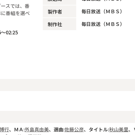
ブースでは、番
毎日放送（ＭＢＳ）
製作者
単に番組を選べ
毎日放送（ＭＢＳ）
制作社
～02:25
博行
、ＭＡ:
外島真由美
、選曲:
佐藤公彦
、タイトル:
秋山美里
、