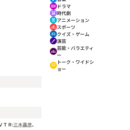
ドラマ
recent_actors
時代劇
swords
アニメーション
cruelty_free
スポーツ
directions_bike
クイズ・ゲーム
sports_esports
演芸
brush
芸能・バラエティ
groups
ー
トーク・ワイドシ
adaptive_audio_mic
ョー
ＶＴＲ:
三木嘉彦
、