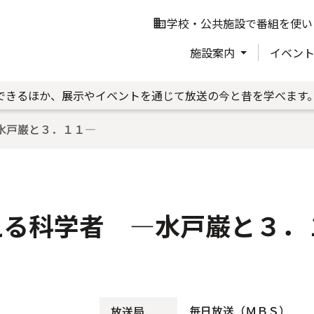
学校・公共施設で番組を使い
business
施設案内
イベン
できるほか、展示やイベントを通じて放送の今と昔を学べます
水戸巌と３．１１―
える科学者 ―水戸巌と３．
毎日放送（ＭＢＳ）
放送局