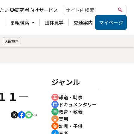
たい
研究者向けサービス
school
search
ト
番組検索
団体見学
交通案内
マイページ
。
入館無料
ジャンル
１１―
報道・時事
ondemand_video
ドキュメンタリー
cinematic_blur
教育・教養
school
実用
emoji_objects
幼児・子供
crib
音楽
music_note