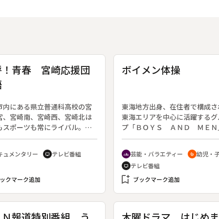
呼！青春 宮崎応援団
ボイメン体操
語
市内にある県立普通科高校の宮
東海地方出身、在住者で構成さ
宮、宮崎南、宮崎西、宮崎北は
東海エリアを中心に活躍するグ
もスポーツも常にライバル。こ
プ「ＢＯＹＳ ＡＮＤ ＭＥＮ
校が毎年春に一同に集まり熱戦
（ボイメン）。子どもたちやそ
り広げる伝統の野球大会があ
親たちの間で人気上昇中の彼ら
キュメンタリー
テレビ番組
芸能・バラエティー
幼児・
tv
groups
crib
「四校定期戦」である。試合は
東海３県の保育園・幼稚園を訪
テレビ番組
tv
し、とことん盛り上がる。その
園児たちと一緒にオリジナル曲
力の一つとなっているのが、各
bookmark_add
操を踊る。曲の歌詞は「パパマ
ックマーク追加
ブックマーク追加
の応援団。母校を勝利へ導こう
つもありがとう」「みんなのゆ
性溢れる応援で野球部を鼓舞す
かなえよう」など、子どもたち
各学校の応援団に共通している
ごろの行いに関するもの。ボイ
ＳＮ報道特別番組 う
木曜ドラマ はじめ