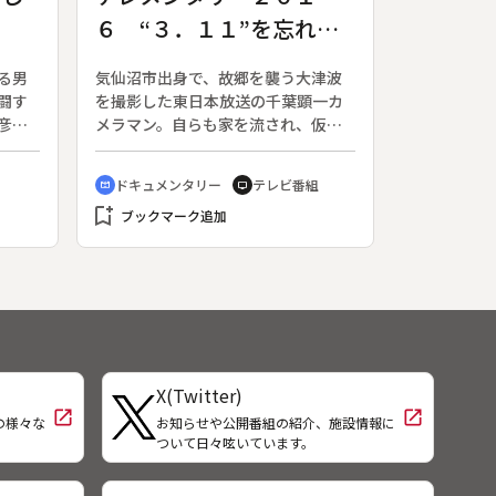
ナー
レビクルーと遭遇し、記者の通報で
６ “３．１１”を忘れな
上の
警察に身柄を確保された。この間、
１万
病院のスタッフは、男の“異変”に気
い６４ 津波を撮ったカ
から
づいていなかった。加害者の男に懲
る男
気仙沼市出身で、故郷を襲う大津波
メラマン ～見つめ続け
のお
役２５年の判決が出た後、矢野さん
闘す
を撮影した東日本放送の千葉顕一カ
ビュ
の両親、啓司さんと千恵さんは病院
る故郷の復興～
彦
メラマン。自らも家を流され、仮設
て体
の管理責任を問う民事裁判を起こし
１５
住宅で暮らしながら取材を続けてい
ボイ
た。息子はなぜ死んだのか。執念の
田美
る。東日本大震災から５年が経ち、
ドキュメンタリー
テレビ番組
ンク
調査で浮き彫りになってきた治療の
cinematic_blur
tv
洋
復興に関するニュースが増えてきた
実態。そして裁判では、テレビカメ
bookmark_add
ジメ
一方で、最愛の家族を失った人たち
ブックマーク追加
ラもとらえていた男の“頬の傷”が大
てい
はいまだに悲しみを抱えている。両
きくクローズアップされた。遺族の
を申
親を失い、支え合って生きる姉妹。
１０年と裁判の行方を追った。
）か
妻の死を悔やみ続ける夫。報道カメ
言わ
ラマンとして、被災者として、同じ
な
まちの人々と向き合ってきた。取材
にな
に同行して見えてきた、被災地を記
そう
録し続けるカメラマンの思いに迫
X(Twitter)
らの
る。
open_in_new
open_in_new
の様々な
お知らせや公開番組の紹介、施設情報に
の人
！
ついて日々呟いています。
合っ
父親