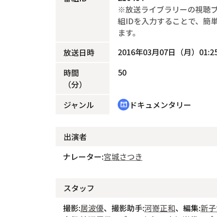
※放送ライブラリーの視聴
組IDを入力することで、簡
ます。
2016年03月07日（月）01:25
放送日時
50
時間
（分）
ジャンル
ドキュメンタリー
cinematic_blur
出演者
ナレーター:
宮城さつき
スタッフ
撮影:
居波優
、撮影助手:
河嵜正和
、編集:
新子