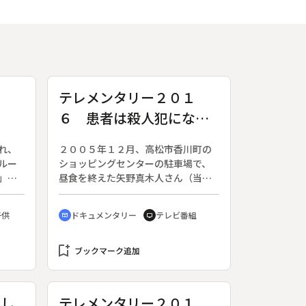
テレメンタリー２０１
６ 患者は殺人犯になっ
た ～香川通り魔殺人
れ、
２００５年１２月、高松市香川町の
遺族の１０年～
ルー
ショッピングセンターの駐車場で、
」
昼食を終えた矢野真木人さん（当時
の母
２８歳）が見ず知らずの男に包丁で
が、
刺され死亡した。加害者は病院の精
子供
ドキュメンタリー
テレビ番組
cinematic_blur
tv
ね、
神科に入院している精神病患者であ
の体
った。その男はイライラを解消する
マい
bookmark_add
ため、自らの頬にたばこの火を押し
ブックマーク追加
めを
付け、一時外出中にたまたま出くわ
の日
した矢野さんを刺し殺した。翌日、
メン
再び現場に戻った男は、取材中のテ
まし
テレメンタリー２０１