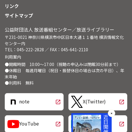
リンク
サイトマップ
公益財団法人 放送番組センター／放送ライブラリー
〒231-0021 神奈川県横浜市中区日本大通１１番地 横浜情報文化
センター内
TEL：045-222-2828 ／ FAX：045-641-2110
利用案内
●開館時間 10:00～17:00（視聴の申込みは閉館30分前まで）
●休館日 毎週月曜日（祝日・振替休日の場合は次の平日）、年
末年始
●利用料 無料
note
X(Twitter)
open_in_new
open_in_new
✕
LINE
YouTube
open_in_new
open_in_new