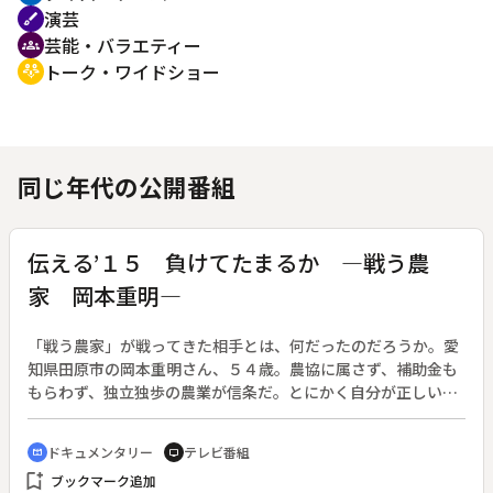
演芸
brush
芸能・バラエティー
groups
トーク・ワイドショー
adaptive_audio_mic
同じ年代の公開番組
伝える’１５ 負けてたまるか ―戦う農
家 岡本重明―
「戦う農家」が戦ってきた相手とは、何だったのだろうか。愛
知県田原市の岡本重明さん、５４歳。農協に属さず、補助金も
もらわず、独立独歩の農業が信条だ。とにかく自分が正しいと
思ったことは大声で主張し、相手が誰でもぶつかってきた。
「戦う農家」と呼ばれているが、和を尊ぶ農業の世界では完全
ドキュメンタリー
テレビ番組
cinematic_blur
tv
に「変わり者」扱い。でも、本人はどこ吹く風だ。◆岡本さん
bookmark_add
ブックマーク追加
を取材したこの５年間で「戸別所得保障制度」「ＴＰＰ」「減