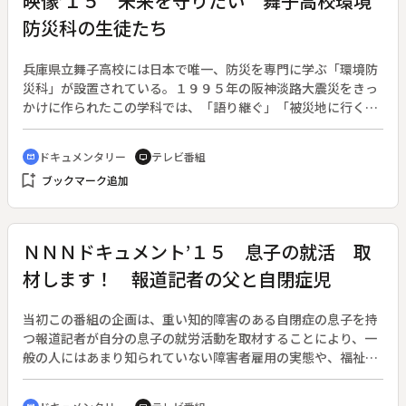
映像’１５ 未来を守りたい 舞子高校環境
「希望の光」が次々と差し込んでくる過程を描く。ＵＴＹテレ
するといわれる石垣改修工事の様子、豊かな緑の中で繰り広げ
防災科の生徒たち
ビ山梨開局４５周年記念番組。
られる野鳥の営みなどを織り交ぜ、多くの人に愛され続ける弘
前公園の魅力を紹介する。
兵庫県立舞子高校には日本で唯一、防災を専門に学ぶ「環境防
災科」が設置されている。１９９５年の阪神淡路大震災をきっ
かけに作られたこの学科では、「語り継ぐ」「被災地に行く」
「地域で動く」をテーマに、特色ある学びを行っている。番組
では、専門授業やボランティア活動の様子のほか、教師や卒業
ドキュメンタリー
テレビ番組
cinematic_blur
tv
生へのインタビュー、東日本大震災の被災地との交流で現地を
bookmark_add
ブックマーク追加
訪れたときの模様も紹介。阪神淡路大震災から２０年が経ち、
あの震災を知らない高校生たちが「災害」と向き合い、そこで
戸惑いながらも様々なことを学び取っていく姿を描く。
ＮＮＮドキュメント’１５ 息子の就活 取
材します！ 報道記者の父と自閉症児
当初この番組の企画は、重い知的障害のある自閉症の息子を持
つ報道記者が自分の息子の就労活動を取材することにより、一
般の人にはあまり知られていない障害者雇用の実態や、福祉の
抱える問題点などを浮き彫りにしていこうという狙いのものだ
った。◆いざ自らカメラを回しながら取材すると、目の当たり