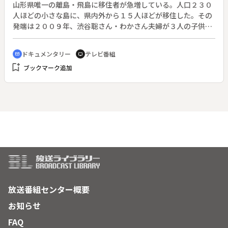
７月。愛媛県東部の工業都市・新居浜に２発の模擬・原子爆弾
山形県唯一の離島・飛島に移住者が急増している。人口２３０
が投下された。米軍はこの模擬原爆を全国４９ヵ所に投下し、
人ほどの小さな島に、県内外から１５人ほどが移住した。その
集めたデータを元に広島・長崎への原爆投下を決行した。
発端は２００９年、渋谷聡さん・わかさん夫婦が３人の子供を
◆「物言わぬ爪痕が刻む記憶」：戦闘機や偵察機などの飛行機
連れて飛島へ移住し、島で初となる介護事業所を立ち上げたこ
を敵の空襲から守るために作られた掩体壕。元海軍航空兵の杉
と。子供たちの転入で、９年間休校していた飛島小学校が再開
ドキュメンタリー
テレビ番組
cinematic_blur
tv
野富也さんは、日々死を覚悟しながら戦いの空へと飛び立った
した。配送サービスや加工所開設など、渋谷さん家族は一丸と
bookmark_add
一人だ。旧松山基地の掩体壕を「遠い空で死んでいった仲間の
ブックマーク追加
なって飛島に根付こうとする。しかし、利用者のおばあちゃん
墓標として残してもらいたい」と話す。◆「記憶を平和へ語り
の死、高校入学で長男が島を離れるなど、家族は様々な状況に
継ぐ」：愛媛県東部の商業都市・今治市で１０歳の時に終戦を
直面。そんな中、「飛島で子育てをしたい」と都会からシング
迎えた新居田大作さんと、現在「平和学」の授業で戦争につい
ルマザーの親子が現れる。飛島の移住ムーブメントを追いかけ
て学ぶ大学生・清水里紗さん。二人の交流の中で悲惨な戦災体
た６年間の記録。
験が昨日のことのように語られる。時間の限り伝える努力をし
たいという新井田さんの話は、清水さんの心境を「想い」から
「行動」へと大きく変化させていく。
放送番組センター概要
お知らせ
FAQ