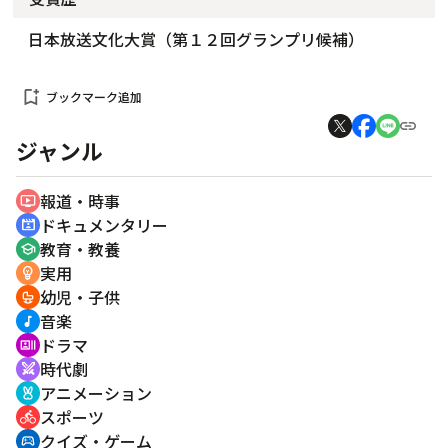
日本放送文化大賞（第１２回グランプリ候補）
bookmark_add
ブックマーク追加
ジャンル
報道・時事
ondemand_video
ドキュメンタリー
cinematic_blur
教育・教養
school
実用
emoji_objects
幼児・子供
crib
音楽
music_note
ドラマ
recent_actors
時代劇
swords
アニメーション
cruelty_free
スポーツ
directions_bike
クイズ・ゲーム
sports_esports