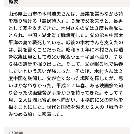
概要
山形県上山市の木村迪夫さんは、農業を営みながら詩
を綴り続ける「農民詩人」。９歳で父を失うと、長男
として家を支えてきた。木村さんの父は３度も兵隊に
とられ、中国・湖北省で戦病死した。父の弟も中部太
平洋の島で戦死している。戦後の木村さんを支えたの
は、詩を書くことだった。昭和５１年に木村さんは遺
骨収集団員として叔父が眠るウェーキ島へ渡り、７８
６柱の遺骨を掘り出した。そして、父が眠る地で供養
したいという思いが強まった。その後、木村さんは２
度中国を訪問し、父が亡くなった場所を探したが、思
いはかなわなかった。平成２７年春、ある映画祭で知
り合った映画監督が手掛かりを持ってきた。そして７
月、２人は湖北省武漢へ向かい、本格的に父の死地を
探すことにした。世代と国境を越えた２人の「戦争を
みつめる旅」に密着した。
受賞歴