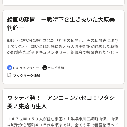
反廃止」「農協改革」…。日本の農業を取り巻く環境は目まぐ
るしく変わってきた。しかし岡本さんが目指すものは、変わる
ことなく「儲かる農業」。タイではコシヒカリの現地生産にチ
絵画の疎開 ―戦時下を生き抜いた大原美
ャレンジ。しかし簡単にいくはずもなく…。政府の国家戦略特
術館―
区に指定された兵庫県養父市では、農業改革のために無償で協
力。中央の閣僚に直接意見するなど、農家が加工・販売までや
り易い環境を整えようと奔走する。◆そして岡本さんは、地元
戦時下に密かに決行された「絵画の疎開」。その疎開先は現存
の田原市長選挙に出馬を決意した。大きな組織の壁を突き破り
していた…。戦いとは無縁に思える大原美術館が経験した戦争
「儲かる農業」の実現を目指すが…。
の記憶をたどるドキュメンタリー。朗読会で披露されたひとつ
の短編文から、戦後７０年を考える。◆２０１５年４月に大原
美術館とＯＨＫ岡山放送が開催した「大原美術館とあなたが紡
ドキュメンタリー
テレビ番組
cinematic_blur
tv
ぐ物語 ～小川洋子がいざなう朗読会?～」。大原美術館をテ
bookmark_add
ブックマーク追加
ーマとした短編文を全国から募集し、芥川賞作家・小川洋子さ
んが選んだ２０作品をＯＨＫ岡山放送アナウンサーが朗読し
た。その中に、７２歳の男性が祖父の問わず語りを書いた「疎
開」という作品があった。内容は、戦時下に密かに決行された
ウッティ発！ アンニョンハセヨ！ワタシ
「絵画の疎開」の様子だった。確認すると、大原美術館に大切
桑ノ集落再生人
に保管された当時の業務日誌には、短編文のとおり、その記録
がしっかりと残っていた。番組では、短編文を通して知り得た
美術館が持つ記憶をひも解いていく。そして、戦時下を逃れて
１４７世帯３５９人が住む集落・山梨県市川三郷町山保。山保
守られてきた絵画と、大原美術館の軌跡に平和の意味を問いか
は戦後から昭和４０年代中頃までは、全ての家で養蚕を行って