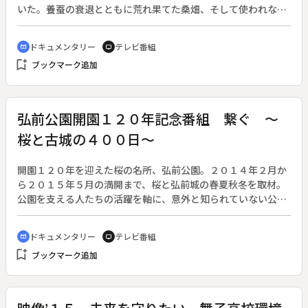
け、未来へとつなぐ。平成２７年度文化庁芸術祭参加作品。
いた。養蚕の衰退とともに荒れ果てた桑畑、そして使われなく
なった桑の葉。その桑の葉を使ってお茶を作っている夫婦がい
る。韓国人のハン・ソンミンさんと日本人妻・楠三貴さん。夫
ドキュメンタリー
テレビ番組
cinematic_blur
tv
婦は縁もゆかりもない山保の集落に飛び込んだ。２人がここを
bookmark_add
ブックマーク追加
選んだ理由は、山保が「桑の郷」だから。市川三郷町は、かつ
て日本でシェア８５％を占めた品種「一瀬桑」の発祥の地なの
だ。◆夫婦は「一瀬桑」を使った「桑の茶」で集落を活性化
し、若者を増やしたいと願い、汗を流している。しかし山保は
弘前公園開園１２０年記念番組 繋ぐ ～
「限界集落」。年々過疎化が進み、耕作放棄地が増大してい
桜と古城の４００日～
る。集落の人々は夫婦のお茶作りに協力しようと桑の生産を続
けるが、「集落に若者を増やす」という夢物語は信じていなか
った。そこでハンさん夫婦は、集落に溶け込もうと積極的に行
開園１２０年を迎えた桜の名所、弘前公園。２０１４年２月か
動し、自分たちの思いを集落の人々にぶつけていく。◆そんな
ら２０１５年５月の満開まで、桜と弘前城の春夏秋冬を取材。
中、行政の協力のもと、市川三郷町内の耕作放棄地５万平方ｍ
公園を支える人たちの活躍を軸に、意外と知られていない公園
余りを桑畑に再生するプロジェクトが立ち上がり、夫婦は桑の
の歴史、動き出した１００年ぶりの石垣大改修工事の動向を伝
集落の再生に取り組み始める。桑の苗を植えて、昔あった美し
える。◆日本一との呼び声高いソメイヨシノの名所、青森県弘
ドキュメンタリー
テレビ番組
cinematic_blur
tv
い緑の集落をよみがえらせていく。さらに売り上げが増してい
前市の弘前公園。その桜を守り続けて来たのは「チーム桜守」
bookmark_add
くと、集落の若者や主婦の雇用が生まれる。ハンさんの行動力
ブックマーク追加
と呼ばれる４０数人の市職員たちだ。彼らが継承してきた桜の
が、夢物語を現実へと変化させていく。◆「限界集落」のため
管理方法は「弘前方式」と呼ばれ、全国の桜管理の手本とされ
に汗を流し続ける韓国の青年ハン・ソンミンさん。やがてその
ている。名所の桜を守る彼らチームの一年を通じて、他では見
行動力と姿に憧れる若者が現れてくる。ハンさんの「志」に
られない豪華な花を保つ秘訣と、弘前公園の歴史、１０年を要