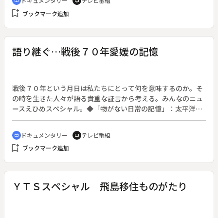
ドキュメンタリー
テレビ番組
cinematic_blur
tv
にしたのは障害者が働く現実の厳しさ。福祉施設での作業は
bookmark_add
ブックマーク追加
「労働」と見なされないため「最低賃金」が適応されず、朝か
ら夕方まで作業をしても平均月１万数千円にしかならない。果
たして、息子は自立できるのか。◆およそ８ヶ月間、１８歳の
息子と就労活動に奔走するうち、障害者雇用の実態はおろか障
語り継ぐ…戦後７０年愛媛の記憶
害や息子のことそのものを、父である自分がよく理解できてい
なかったという現実に直面する。これまで放送記者の仕事に追
われ、家事や育児を妻に任せっきりにしてきたことを改めて痛
感することとなる。◆番組では障害者をとりまく環境の実情を
戦後７０年という月日は私たちにとって何を意味するのか。そ
伝えるとともに、障害のあるなしではなく、自分の子どもと向
の時を生きた人々が語る貴重な証言から考える。みんなのニュ
き合い問い直すことで、あらゆる家族について考える。
ースえひめスペシャル。◆「物がない日常の記憶」：太平洋戦
争を１０代という多感な年頃で過ごした女性たちに、当時のリ
アルな日々の生活について聞く。そして満足に食べることもま
ドキュメンタリー
テレビ番組
cinematic_blur
tv
まならなかった戦時中の食事を、記憶をたよりに再現してもら
bookmark_add
ブックマーク追加
う。◆「松山空襲、戦禍の記憶」：１９４５年７月、愛媛県内
最大の空襲となった松山空襲。当時１５歳だった中山淳さんは
兄弟の手を引いて走り、水田のあぜ道で難を逃れた。この時の
米軍の作戦任務報告書には、最大限に破壊効果が得られる爆弾
ＹＴＳスペシャル 飛島移住ものがたり
の量や破壊率などが詳細に記載されていた。松山は２時問で焼
き尽くされ、中山さん曰く「音さえも燃えた」という。◆「練
習台にされた町の記憶」：原爆が投下される直前の１９４５年