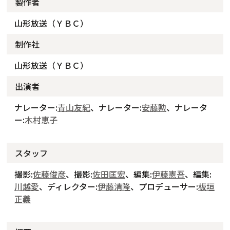
製作者
山形放送（ＹＢＣ）
制作社
山形放送（ＹＢＣ）
出演者
ナレーター:
青山友紀
、ナレーター:
安藤勲
、ナレータ
ー:
木村恵子
スタッフ
撮影:
佐藤俊彦
、撮影:
佐田匡宏
、編集:
伊藤憲吾
、編集:
川越愛
、ディレクター:
伊藤清隆
、プロデューサー:
板垣
正義