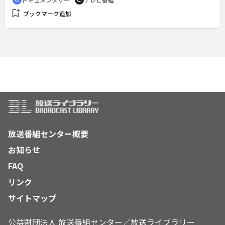
cinematic_blur
tv
ち。最期を看取ることで死と向き合うきっかけを得る家族。命
bookmark_add
ブックマーク追加
のバトンが受け継がれていく、村の大往生を見つめる。
放送番組センター概要
お知らせ
FAQ
リンク
サイトマップ
公益財団法人 放送番組センター／放送ライブラリー