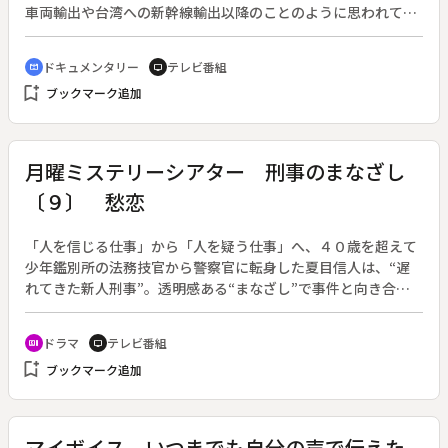
車両輸出や台湾への新幹線輸出以降のことのように思われてい
る。しかしその遥か以前に、日本の鉄道技術はアジアに進出を
果たしていた。その典型例が、７０年前にタイとミャンマーを
ドキュメンタリー
テレビ番組
cinematic_blur
tv
結ぶために造られた「泰緬鉄道」だ。９６歳の樽本重治さん
bookmark_add
ブックマーク追加
は、その泰緬鉄道の建設に携わった。そして、それ故に戦争犯
罪者として一旦は終身刑の判決を受け、１０年もの間服役。出
所後は旧国鉄社員として、戦後の復興に加わった。番組では、
樽本さんの半生を辿ることにより、「戦争は人間に何を強いる
月曜ミステリーシアター 刑事のまなざし
か」そして「あの時の日本人」を探る。テレビ西日本開局５５
〔９〕 愁恋
周年記念特別番組。
「人を信じる仕事」から「人を疑う仕事」へ、４０歳を超えて
少年鑑別所の法務技官から警察官に転身した夏目信人は、“遅
れてきた新人刑事”。透明感ある“まなざし”で事件と向き合う
夏目刑事の活躍を描く。原作：薬丸岳。（２０１３年１０月７
日～１２月１６日放送、全１１回）◆第９回。東池袋署管内で
ドラマ
テレビ番組
recent_actors
tv
振り込め詐欺が関連したひき逃げ事件が発生。夏目（椎名桔
bookmark_add
ブックマーク追加
平）と福森（松重豊）は事情を聞くために、被害者の入院して
いる病院を訪れる。そこで福森はある女性医師を見かける。そ
れは５年前に突然姿を消した福森の婚約者、大野麻理子（奥貫
薫）だった。麻理子がなぜこの町へ戻ってきたのか、福森は複
マイボイス いつまでも自分の声で伝えた