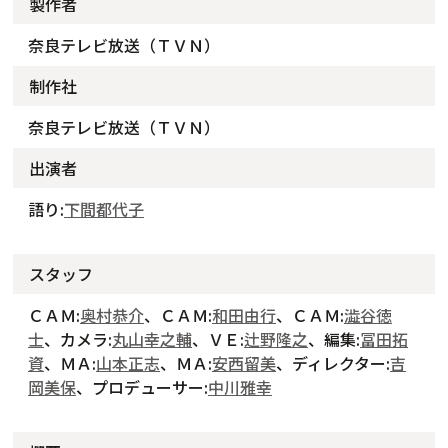
製作者
奈良テレビ放送（ＴＶＮ）
制作社
奈良テレビ放送（ＴＶＮ）
出演者
語り:
下間都代子
スタッフ
ＣＡＭ:
奥村恭介
、ＣＡＭ:
和田由行
、ＣＡＭ:
澁谷徳
士
、カメラ:
丸山幸之輔
、ＶＥ:
辻野隆之
、編集:
冨田拓
資
、ＭＡ:
山本正志
、ＭＡ:
安西留美
、ディレクター:
吉
岡美保
、プロデューサー:
中川雅幸