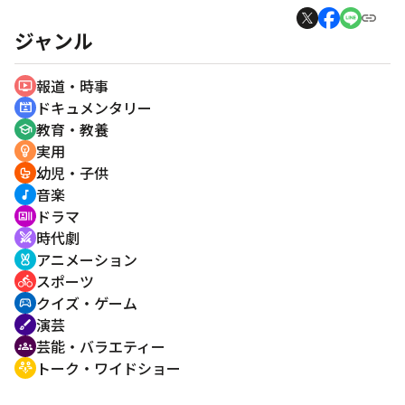
ジャンル
報道・時事
ondemand_video
ドキュメンタリー
cinematic_blur
教育・教養
school
実用
emoji_objects
幼児・子供
crib
音楽
music_note
ドラマ
recent_actors
時代劇
swords
アニメーション
cruelty_free
スポーツ
directions_bike
クイズ・ゲーム
sports_esports
演芸
brush
芸能・バラエティー
groups
トーク・ワイドショー
adaptive_audio_mic