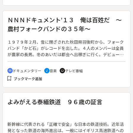
は忘れ去られていた。真田山では、市民団体による調査でよう
やくその内容が判明。遺族も知らないまま、兵士らの遺骨が放
置されてきた実態が明らかになった。見えてきたのは、シンボ
ＮＮＮドキュメント’１３ 俺は百姓だ ～
リックな建物に遺骨を納めて「忠霊」と崇めることで、兵士ら
農村フォークバンドの３５年～
の死を国威発揚に利用した国の姿だ。ひとつの命の扱いが、死
してなお、国の都合によって変わる…戦争の実態を兵士の遺骨
から見つめ直す。
１９７９年２月、雪に閉ざされた秋田県羽後町から、フォーク
バンド「かど石」がレコードを出した。４人のメンバーは全員
が農家の長男。冬のあいだは都会へ出稼ぎに行く。デビュー曲
のタイトルは「若き百姓よ」。「都会の流行なんて、くそくら
え！」「若き百姓よ、居直れ、立ち上がれ！」。土に生きるプ
ドキュメンタリー
音楽
テレビ番組
cinematic_blur
music_note
tv
ライドと、都会に対する反骨心を込めた強烈なメッセージソン
bookmark_add
ブックマーク追加
グだった。活動開始から３５年、いまも地元で農業を続けてい
るのは、リーダーでボーカルの阿部養助さん、ただひとり。番
組では、メンバー４人のその後を追跡。百姓の誇りを胸に生き
ようと誓った若者たちの夢と挫折、希望と葛藤を描く。
よみがえる泰緬鉄道 ９６歳の証言
新幹線に代表される「正確で安全」な日本の鉄道技術。近年活
発となった鉄道の海外進出は、一般にはイギリス高速鉄道への