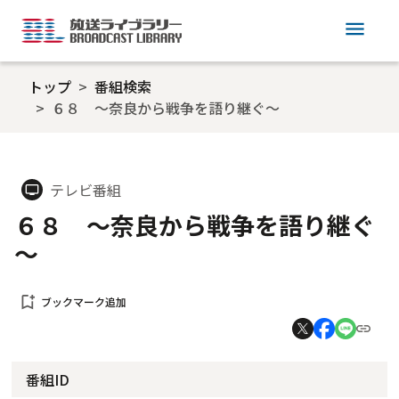
menu
トップ
番組検索
６８ ～奈良から戦争を語り継ぐ～
テレビ番組
tv
６８ ～奈良から戦争を語り継ぐ
～
bookmark_add
ブックマーク追加
番組ID