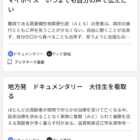
雑な思いを抱えながら疑問を持つ。一方、夏目、福森、安達
い
（小野ゆり子）らは振り込め詐欺グループのアジトを摘発した
際に一人だけ捕り逃してしまうが、その男が麻理子の兄・大野
健介（山崎銀之丞）だと知り、一同は驚く。その後日、逃走し
難病である筋菱縮性側索硬化症（ＡＬＳ）の患者は、病状の進
た健介が麻理子の病院に現れたと聞き福森らは駆けつけるが、
行とともに声を失うことが少なくない。自由に動くことが出来
そこで見つけたのは麻理子の上司・高島（新井康弘）の死体だ
ず、自分の口から食べることも出来ず、思うように会話も出来
った。
なくなった時の、患者の喪失感は想像に難くない。◆パソコン
の音声再生ソフト「マイボイス」は、自分の声をあらかじめ録
ドキュメンタリー
テレビ番組
cinematic_blur
tv
音しておけば、パソコンで打ち込んだ文章を自分の声で読み上
bookmark_add
ブックマーク追加
げてくれるというもの。自らも重い障害を持つ長崎県在住のプ
ログラマー・吉村隆樹さんが開発したソフトで、難病患者の役
に立ちたいとの思いから無料で一般に公開している。このマイ
ボイスを使えば、声を失った後もかつての自分の声でコミュニ
地方発 ドキュメンタリー 大往生を看取
ケーションを取ることができる。◆「声」を残すことで、人は
る
いかに生きられるのか。ＡＬＳで声を失った女性患者や、今ま
さに声を失おうとしている男性患者とその家族の姿を通して、
声の持つ尊厳やマイボイスの意義、多くの支援を必要とする難
ほとんどの高齢者が病院で何らかの治療を受けて亡くなる中、
病患者の現状を伝える。
延命治療を求めることなく家族に看取（みと）られて最期を迎
える高齢者が多く暮らす村がある。滋賀県東近江市永源寺地区
だ。延命治療に頼って少しでも長く生きるより、最期まで家族
と共にふだんと変わらない生活を送ることを優先する村の人た
ドキュメンタリー
テレビ番組