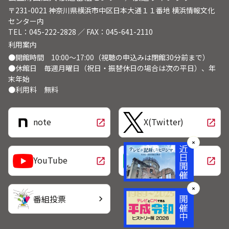
〒231-0021 神奈川県横浜市中区日本大通１１番地 横浜情報文化
センター内
TEL：045-222-2828 ／ FAX：045-641-2110
利用案内
●開館時間 10:00～17:00（視聴の申込みは閉館30分前まで）
●休館日 毎週月曜日（祝日・振替休日の場合は次の平日）、年
末年始
●利用料 無料
note
X(Twitter)
open_in_new
open_in_new
✕
LINE
YouTube
open_in_new
open_in_new
✕
番組投票
chevron_right