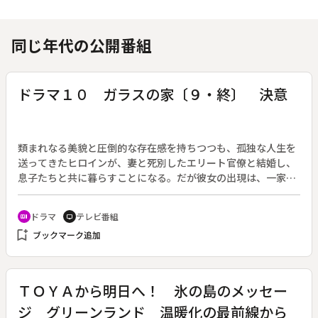
同じ年代の公開番組
ドラマ１０ ガラスの家〔９・終〕 決意
類まれなる美貌と圧倒的な存在感を持ちつつも、孤独な人生を
送ってきたヒロインが、妻と死別したエリート官僚と結婚し、
息子たちと共に暮らすことになる。だが彼女の出現は、一家の
運命を狂わせていく。作：大石静。（２０１３年９月３日～１
０月２９日放送、全９回）◆最終回「決意」。澁澤家を離れて
ドラマ
テレビ番組
recent_actors
tv
フラワーショップで働き、新しい道を歩み始めた黎（井川遥）
bookmark_add
ブックマーク追加
は、着実に才能を発揮し始めていた。ただし、充実した生活を
送りつつも、仁志（斉藤工）への思いを断ち切れずにいた。一
方、脱税疑惑で苦境に立たされた政治家・村木（片岡愛之助）
の運命を決める総選挙が迫っていた。村木に心酔する仁志は、
ＴＯＹＡから明日へ！ 氷の島のメッセー
村木を必死に支えようとするが、一成（藤本隆宏）は、自分を
ジ グリーンランド 温暖化の最前線から
裏切った黎と仁志への復讐を完成させるべく、最後の手段に動