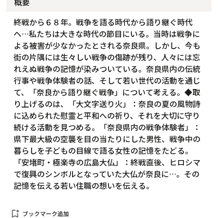
概要
終戦から６８年。戦争を語る時代から語り継ぐ時代
へ…私たちは大きな時代の節目にいる。当時は戦争に
よる被害が少なかったとされる奈良県。しかし、今も
街の片隅には生々しい戦争の傷跡が残り、人々には忘
れえぬ戦争の記憶が染みついている。奈良県内の伝統
行事や戦争体験者の話、そして若い世代の活動を通じ
て、「奈良から語り継ぐ戦争」について考える。◆取
り上げるのは、「大文字送り火」：奈良の夏の風物詩
に込められた慰霊と平和への祈り、それを大切に守り
続ける活動を見つめる。「奈良県内の戦争体験者」：
県下最大級の空襲を目の当たりにした男性、戦争中の
暮らしを子どもの目線で語る女性の記憶をたどる。
「安堵町・極楽寺の広島大仏」：終戦直後、ヒロシマ
で復興のシンボルとなっていた大仏が奈良に…。その
記憶を伝える若い住職の想いを伝える。
bookmark_add
ブックマーク追加