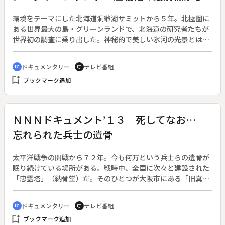
き出していた…。◆解説副音声あり
環境をテーマにした北海道洞爺湖サミットから５年。北極圏に
ある世界最大の島・グリーンランドで、北海道の研究者たちが
世界初の調査に乗り出した。神秘的で美しい氷河の光景とは裏
腹に、異変は想像を超えるスピードで進んでいた。地球の未来
を危ぶむ、私たちへの「メッセージ」を、氷の島は静かに伝え
ドキュメンタリー
テレビ番組
cinematic_blur
tv
ている。◆グリーンランドは、日本の約６倍もある面積のほと
bookmark_add
ブックマーク追加
んどを、分厚い氷床や氷河で覆われた「氷の島」。近年、この
氷が凄まじい規模とスピードで減少していて、地球温暖化の影
響が疑われている。北極は気候変動の影響が地球上で最も顕著
に現れる地域とされていて、文部科学省は国立極地研究所をは
ＮＮＮドキュメント’１３ 死してなお…
じめ国内３５機関の連携のもと、２０１１年度から５ヵ年計画
忘れられた兵士の遺骨
で、大規模な観測研究事業に乗り出した。◆ＨＴＢ北海道テレ
ビの取材班は、研究の一翼を担う北海道大学のチームに同行取
材。北緯７７度の街・カナックを拠点に、２０１３年６月下旬
太平洋戦争の開戦から７２年。今も何万という兵士らの遺骨が
から約１ヵ月間にわたり観測活動の最前線に迫りながら、氷河
眠り続けている場所がある。戦時中、全国に次々と建設された
などの貴重な映像を収めた。◆番組は、この１ヵ月に及ぶ学術
「忠霊塔」（納骨堂）だ。そのひとつが大阪市にある「旧真田
調査を克明に記録。さらにグリーンランドに生きる人々の姿、
山陸軍墓地」。この墓地には５千の墓石とともに納骨堂があ
そこに住む日本人、そして漁業への影響などを多角的に切り取
り、昭和の戦争で亡くなった８千あまりの兵士の骨壷が当時そ
ドキュメンタリー
テレビ番組
cinematic_blur
tv
った。はるかグリーンランド・氷の島のメッセージは、私たち
のままに残されている。納骨堂は当時の陸軍が深く関与して建
bookmark_add
に何を伝えるのか。
ブックマーク追加
設されたが、戦後、国がその管理を事実上放棄し、遺骨の存在