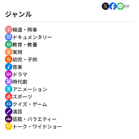
ジャンル
報道・時事
ondemand_video
ドキュメンタリー
cinematic_blur
教育・教養
school
実用
emoji_objects
幼児・子供
crib
音楽
music_note
ドラマ
recent_actors
時代劇
swords
アニメーション
cruelty_free
スポーツ
directions_bike
クイズ・ゲーム
sports_esports
演芸
brush
芸能・バラエティー
groups
トーク・ワイドショー
adaptive_audio_mic