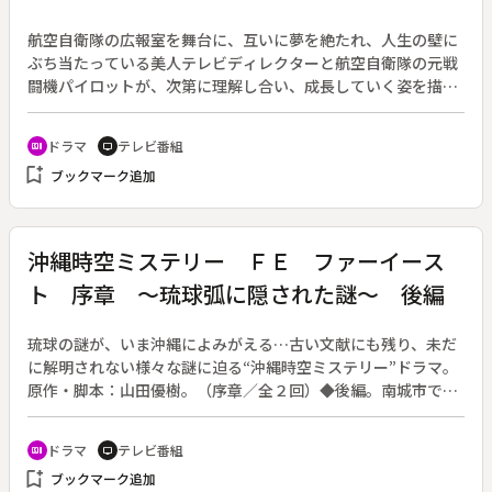
航空自衛隊の広報室を舞台に、互いに夢を絶たれ、人生の壁に
ぶち当たっている美人テレビディレクターと航空自衛隊の元戦
闘機パイロットが、次第に理解し合い、成長していく姿を描
く。原作：有川浩、脚本：野木亜紀子。（２０１３年４月１４
日～６月２３日放送、全１１回）◆最終回。震災から２年後の
ドラマ
テレビ番組
recent_actors
tv
２０１３年４月、ブルーインパルスが松島基地へ帰還するニュ
bookmark_add
ブックマーク追加
ースを藤枝（桐山漣）が伝えていたころ、リカ（新垣結衣）は
この２年間の仕事ぶりから、公正な目で取材できるだろうと松
島基地へ震災の取材を阿久津（生瀬勝久）に薦められる。震災
当時を思い出すリカ。松島で被災した空井（綾野剛）を心配
沖縄時空ミステリー ＦＥ ファーイース
し、メールでのやり取りがしばらく続いていたが、空井が志願
ト 序章 ～琉球弧に隠された謎～ 後編
して松島基地に異動したことをきっかけに、一切連絡をとって
いなかった。ある夜、藤枝と飲んでいたリカの元へ、柚木（水
野美紀）から呼び出しの電話が入る。駆けつけると、昔の広報
琉球の謎が、いま沖縄によみがえる…古い文献にも残り、未だ
室のメンバーが集まっていた。それぞれ新天地で勤務している
に解明されない様々な謎に迫る“沖縄時空ミステリー”ドラマ。
面々だが、久しぶりに東京で集まりリカを呼んだのには訳があ
原作・脚本：山田優樹。（序章／全２回）◆後編。南城市で古
った。柚木たちは、リカ自身の目で松島を見てきて欲しいと説
代の人骨が発掘され、その現場に向かった龍矢（小橋川よし
得する。リカの答えは。そしてリカと空井の選択は。
と）と砂伊里（桃原遥）。接点のなかった２人だが、妖刀・ナ
ドラマ
テレビ番組
recent_actors
tv
ーチラーを持つ男に襲われる。そんな時、今帰仁村にいる上間
bookmark_add
ブックマーク追加
清子（大城なつえ）はナーチラーの霊力に怯えていた。龍矢と