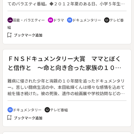
てのバラエティ番組。◆２０１２年夏のある日、小学５年生の
賢太郎は校庭で１台のテレビを見つける。叩くと画面に未来明
男という人が現れて「君の未来を見せてあげる」と言う。この
芸能・バラエティー
ドラマ
ドキュメンタリー
テレビ番
groups
recent_actors
cinematic_blur
tv
ストーリーテラーに導かれ、賢太郎は「ありそうで！なさそう
組
な？」数十年後の近未来を学ぶことになる。テーマは「結婚」
bookmark_add
と「高齢化」。そこには成人した賢太郎や将来の妻、年を取っ
ブックマーク追加
た父親の姿があった。そして、一見テキトーに語られる予測に
は「未来を明るく」生きるヒントが隠されていた。
ＦＮＳドキュメンタリー大賞 ママとぼく
と信作と ～命と向き合った家族の１０年
～
難病に侵された少年と両親の１０年間を追ったドキュメンタリ
ー。苦しい闘病生活の中、本田紘輝くんは様々な感情を込めて
絵を描き続けた。彼の死後、遺作の絵画展や学校訪問などの活
動を始めた両親の姿を通じて、生きることの意味や大切さを訴
える。◆鹿児島県鹿児島市で飲食店を営む本田信作さん。息子
ドキュメンタリー
テレビ番組
cinematic_blur
tv
の紘輝くんは、１７０万人に１人と言われる悪性の脳腫瘍「髄
bookmark_add
ブックマーク追加
芽腫」を発症し、１２歳で亡くなった。紘輝くんは４年間の闘
病中、「命の叫び」を込めて３０枚の絵を描き遺した。今もな
お人々の心に「生きることへの希望、夢、生きたいと願った今