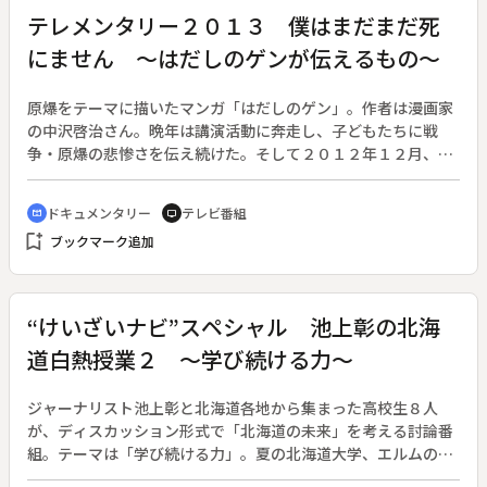
日の輝き」を伝える紘輝くん。彼と彼を支えた家族や友達のこ
テレメンタリー２０１３ 僕はまだまだ死
と、共に病気と闘った人たちの記録をつづる。そして紘輝くん
にません ～はだしのゲンが伝えるもの～
の母であり、信作さんの妻である奈穂美さんが、紘輝くんの絵
を胸に自身の病と闘う日々を追う。
原爆をテーマに描いたマンガ「はだしのゲン」。作者は漫画家
の中沢啓治さん。晩年は講演活動に奔走し、子どもたちに戦
争・原爆の悲惨さを伝え続けた。そして２０１２年１２月、息
を引き取る。中沢さんが「はだしのゲン」で伝えたかったメッ
セージとは何か。そして見つかった遺稿に込められたメッセー
ドキュメンタリー
テレビ番組
cinematic_blur
tv
ジとは。中沢さんの遺志を受け継ごうとする人たちの活動にも
bookmark_add
ブックマーク追加
迫る。
“けいざいナビ”スペシャル 池上彰の北海
道白熱授業２ ～学び続ける力～
ジャーナリスト池上彰と北海道各地から集まった高校生８人
が、ディスカッション形式で「北海道の未来」を考える討論番
組。テーマは「学び続ける力」。夏の北海道大学、エルムの森
で収録。◆まず高校生がいま関心のある事柄を発表。続いて