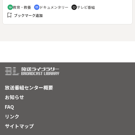
「北海道と同じ人口規模を持つデンマークやフィンランドに世
教育・教養
ドキュメンタリー
テレビ番組
school
cinematic_blur
tv
界を代表する企業がある」「国土が北海道の半分の面積のオラ
bookmark_add
ブックマーク追加
ンダが世界第２位の農業輸出国である」などを事例として、北
海道の可能性を考える。また、北方領土問題を世界の国々がど
う見ているかなど、高校生たちに幅広い視点でモノゴトを見る
目の大切さを、池上氏のやさしく分かりやすい解説を交えて伝
える。
放送番組センター概要
お知らせ
FAQ
リンク
サイトマップ