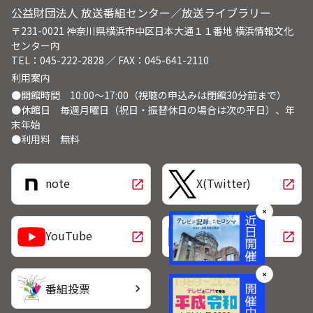
公益財団法人 放送番組センター／放送ライブラリー
〒231-0021 神奈川県横浜市中区日本大通１１番地 横浜情報文化
センター内
TEL：045-222-2828 ／ FAX：045-641-2110
利用案内
●開館時間 10:00～17:00（視聴の申込みは閉館30分前まで）
●休館日 毎週月曜日（祝日・振替休日の場合は次の平日）、年
末年始
●利用料 無料
note
X(Twitter)
open_in_new
open_in_new
✕
LINE
YouTube
open_in_new
open_in_new
✕
番組投票
chevron_right