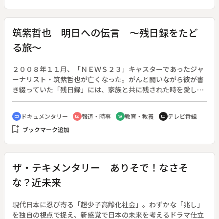
砂伊里は導かれるように今帰仁で再会し、琉球史に隠された恐
るべき謎「あぶりわずらい」に辿りつく。
筑紫哲也 明日への伝言 ～残日録をたど
る旅～
２００８年１１月、「ＮＥＷＳ２３」キャスターであったジャ
ーナリスト・筑紫哲也が亡くなった。がんと闘いながら彼が書
き綴っていた「残日録」には、家族と共に残された時を愛し
み、次の世代に向けて発信を続ける最後の日々の思いが記され
ていた。没後４年、ＴＢＳ記者・松原耕二を中心とする取材班
ドキュメンタリー
報道・時事
教育・教養
テレビ番組
cinematic_blur
ondemand_video
school
tv
は、筑紫が残した貴重な記録を読み解き、彼の足跡を全国各地
bookmark_add
ブックマーク追加
にたどる。関係した様々な人たちを訪ねて話を聞き、筑紫哲也
が未来に伝えたかったメッセージを紐解いていくロードムービ
ー的ドキュメンタリー。
ザ・テキメンタリー ありそで！なさそ
な？近未来
現代日本に忍び寄る「超少子高齢化社会」。わずかな「兆し」
を独自の視点で捉え、新感覚で日本の未来を考えるドラマ仕立