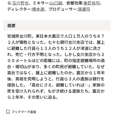
Ｇ:
玉川哲也
、ミキサー:
山口誠
、音響効果:
番匠祐司
、
ディレクター:
橋本遼
、プロデューサー:
渡邊司
概要
宮城県女川町。東日本大震災で人口１万人のうち８７
２人が犠牲となった。七十七銀行女川支店では、屋上
に避難した行員ら１３人のうち１２人が津波に流さ
れ、死亡・行方不明となった。しかし女川支店から２
００メートルほどの距離には、町の指定避難場所の高
台・堀切山があり、多くの町民が避難していた。なぜ
高台ではなく、屋上に避難したのか。震災から１年半
後、真相を究明しようと、行員ら３人の遺族は銀行を
提訴した。「高台にさえ、避難していれば…」家族の
死を受け入れられず、もがき続ける遺族たち。震災か
ら２年半、その思いに迫る。
bookmark_add
ブックマーク追加