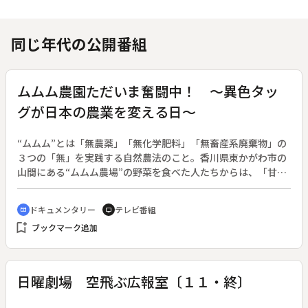
同じ年代の公開番組
ムムム農園ただいま奮闘中！ ～異色タッ
グが日本の農業を変える日～
“ムムム”とは「無農薬」「無化学肥料」「無畜産系廃棄物」の
３つの「無」を実践する自然農法のこと。香川県東かがわ市の
山間にある“ムムム農場”の野菜を食べた人たちからは、「甘
い」「えぐ味がない」など、感嘆の声が挙がる。一般の農法と
比べて手間ひま・コストがかかるこの農法にチャレンジするの
ドキュメンタリー
テレビ番組
cinematic_blur
tv
は、土木建設会社の社長と元日銀マンという、農業経験ゼロ、
bookmark_add
ブックマーク追加
文字通り“畑違い”の２人。ＴＰＰ参加問題や後継者不足に揺れ
る日本の農業の活性化を目指して、異色な経歴の持ち主がタッ
グを組み、これからの農業のビジネスモデルを提唱する。
日曜劇場 空飛ぶ広報室〔１１・終〕