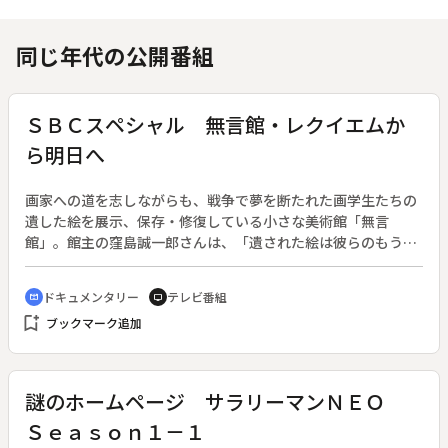
同じ年代の公開番組
ＳＢＣスペシャル 無言館・レクイエムか
ら明日へ
画家への道を志しながらも、戦争で夢を断たれた画学生たちの
遺した絵を展示、保存・修復している小さな美術館「無言
館」。館主の窪島誠一郎さんは、「遺された絵は彼らのもうひ
とつの命」と考え、全国各地の遺族を訪ね歩いている。終戦か
ら６０年が経った２００６年、戦争の記憶の風化と向きあう窪
ドキュメンタリー
テレビ番組
cinematic_blur
tv
島さんの取り組みを追い、戦争が奪ったものの尊さを訴える。
bookmark_add
ブックマーク追加
謎のホームページ サラリーマンＮＥＯ
Ｓｅａｓｏｎ１－１