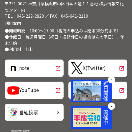
〒231-0021 神奈川県横浜市中区日本大通１１番地 横浜情報文化
センター内
TEL：045-222-2828 ／ FAX：045-641-2110
利用案内
●開館時間 10:00～17:00（視聴の申込みは閉館30分前まで）
●休館日 毎週月曜日（祝日・振替休日の場合は次の平日）、年
末年始
●利用料 無料
note
X(Twitter)
open_in_new
open_in_new
✕
LINE
YouTube
open_in_new
open_in_new
✕
番組投票
chevron_right