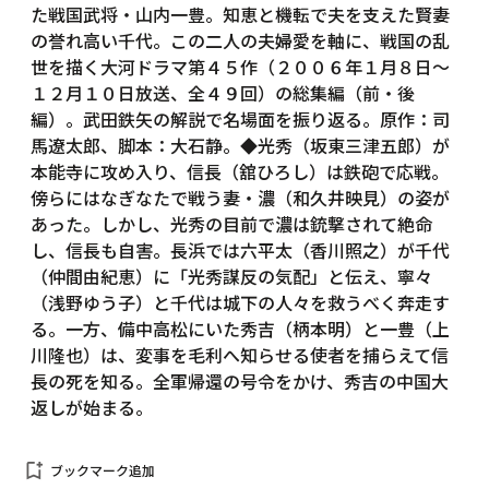
た戦国武将・山内一豊。知恵と機転で夫を支えた賢妻
の誉れ高い千代。この二人の夫婦愛を軸に、戦国の乱
世を描く大河ドラマ第４５作（２００６年１月８日～
１２月１０日放送、全４９回）の総集編（前・後
編）。武田鉄矢の解説で名場面を振り返る。原作：司
馬遼太郎、脚本：大石静。◆光秀（坂東三津五郎）が
本能寺に攻め入り、信長（舘ひろし）は鉄砲で応戦。
傍らにはなぎなたで戦う妻・濃（和久井映見）の姿が
あった。しかし、光秀の目前で濃は銃撃されて絶命
し、信長も自害。長浜では六平太（香川照之）が千代
（仲間由紀恵）に「光秀謀反の気配」と伝え、寧々
（浅野ゆう子）と千代は城下の人々を救うべく奔走す
る。一方、備中高松にいた秀吉（柄本明）と一豊（上
川隆也）は、変事を毛利へ知らせる使者を捕らえて信
長の死を知る。全軍帰還の号令をかけ、秀吉の中国大
返しが始まる。
bookmark_add
ブックマーク追加