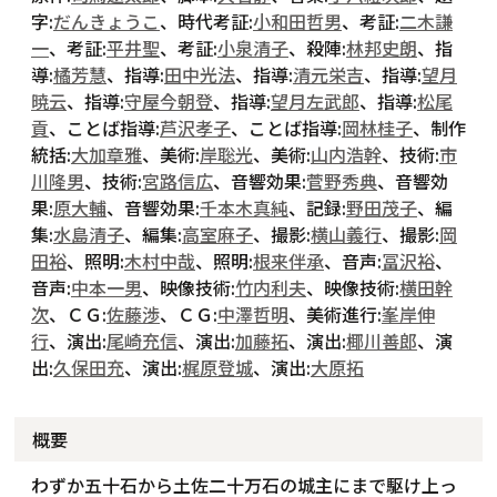
字:
だんきょうこ
、時代考証:
小和田哲男
、考証:
二木謙
一
、考証:
平井聖
、考証:
小泉清子
、殺陣:
林邦史朗
、指
導:
橘芳慧
、指導:
田中光法
、指導:
清元栄吉
、指導:
望月
暁云
、指導:
守屋今朝登
、指導:
望月左武郎
、指導:
松尾
貢
、ことば指導:
芦沢孝子
、ことば指導:
岡林桂子
、制作
統括:
大加章雅
、美術:
岸聡光
、美術:
山内浩幹
、技術:
市
川隆男
、技術:
宮路信広
、音響効果:
菅野秀典
、音響効
果:
原大輔
、音響効果:
千本木真純
、記録:
野田茂子
、編
集:
水島清子
、編集:
高室麻子
、撮影:
横山義行
、撮影:
岡
田裕
、照明:
木村中哉
、照明:
根来伴承
、音声:
冨沢裕
、
音声:
中本一男
、映像技術:
竹内利夫
、映像技術:
横田幹
次
、ＣＧ:
佐藤渉
、ＣＧ:
中澤哲明
、美術進行:
峯岸伸
行
、演出:
尾崎充信
、演出:
加藤拓
、演出:
椰川善郎
、演
出:
久保田充
、演出:
梶原登城
、演出:
大原拓
概要
わずか五十石から土佐二十万石の城主にまで駆け上っ