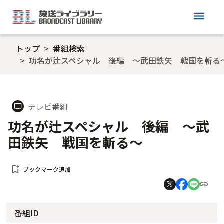
menu
トップ
番組検索
功名が辻スペシャル 後編 ～武田鉄矢 戦国を斬る
テレビ番組
tv
功名が辻スペシャル 後編 ～武
田鉄矢 戦国を斬る～
bookmark_add
ブックマーク追加
番組ID