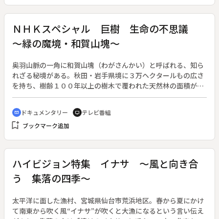
ってきた少年たちは、カトリックの威光がその国に及んだこと
を喜ぶ人々から大歓迎を受けた。肖像画を発見したのは、使節
団を謁見した法王グレゴリオ１３世の子孫・ルドビジ公爵。伊
ＮＨＫスペシャル 巨樹 生命の不思議
東マンショとメスキータ神父の肖像画は、モデルを前にして描
～緑の魔境・和賀山塊～
かれたことがわかる写実的なものだった。
奥羽山脈の一角に和賀山塊（わがさんかい）と呼ばれる、知ら
れざる秘境がある。秋田・岩手県境に３万ヘクタールもの広さ
を持ち、樹齢１００年以上の樹木で覆われた天然林の面積が、
確認されているだけで１万６千ヘクタールも占めている「巨樹
の聖域」だ。谷は深く険しく、山は道もなく幾重にも連なる。
ドキュメンタリー
テレビ番組
cinematic_blur
tv
あまりの奥深さのため、これまでマタギたちのほかは、ほとん
bookmark_add
ブックマーク追加
ど誰も足を踏み入れるものはいなかった。◆その和賀山塊で近
年、国内でも有数の巨樹たちの存在が、次々に明らかになって
きた。「日本一のブナ」をはじめ、クリやミズナラ、クロベ、
シナノキなど、どれも日本で１、２の大きさを争うものばかり
ハイビジョン特集 イナサ ～風と向き合
だ。過酷な自然の中で、他の樹々たちとの絶え間ない生存競争
う 集落の四季～
を繰り広げた結果、全身こぶだらけの異様な姿になった巨樹、
自らの腐った部分に根を張り、今なお成長し続ける巨
樹・・・。◆番組では、秘境和賀山塊の密林に分け入り、日本
太平洋に面した漁村、宮城県仙台市荒浜地区。春から夏にかけ
１、２位の巨樹たちの姿を、四季を通した定点撮影で克明に記
て南東から吹く風“イナサ”が吹くと大漁になるという言い伝え