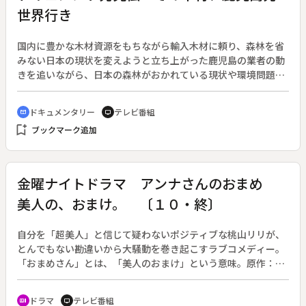
られていない儀式や、現在造られつつある「分離壁」など中東
世界行き
問題の現状も紹介。聖地を巡る３０００年に渡る歴史を浮き彫
りにする。◆エルサレムの旧市街とその城壁
国内に豊かな木材資源をもちながら輸入木材に頼り、森林を省
みない日本の現状を変えようと立ち上がった鹿児島の業者の動
きを追いながら、日本の森林がおかれている現状や環境問題を
浮き彫りにする。◆国土の森林保有率は７０パーセントもある
のに、世界有数の木材輸入国である日本。戦後の造林政策や安
ドキュメンタリー
テレビ番組
cinematic_blur
tv
価な木材に頼る建築事情、林業従事者の減少など数々の問題が
bookmark_add
ブックマーク追加
山積している。しかし日本の人口森林は伐採適期で、計画的に
伐採・間伐しなければ森そのものがダメになってしまう。そん
な中、木材資源が乏しい韓国に日本の木材を売り込む、また中
国で開催される住宅建築コンペに参加するなど、海外に活路を
金曜ナイトドラマ アンナさんのおまめ
見いだす業者が現れた。
美人の、おまけ。 〔１０・終〕
自分を「超美人」と信じて疑わないポジティブな桃山リリが、
とんでもない勘違いから大騒動を巻き起こすラブコメディー。
「おまめさん」とは、「美人のおまけ」という意味。原作：鈴
木由美子、脚本：高山直也。（２００６年１０月１３日～１２
月１５日放送、全１０回）◆最終回。恭太郎（柏原収史）はア
ドラマ
テレビ番組
recent_actors
tv