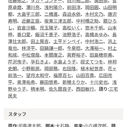
佐藤拓之
、
タカ・コンドー
、
白川裕二郎
、
奥田崇
、
菅
原卓磨
、
瀬川亮
、
浅利陽介
、
前田淳
、
岡田圓
、
山田明
郷
、
大島宇三郎
、
二橋進
、
森迫永依
、
木村文乃
、
唐沢
寿明
、
近藤正臣
、
坂東三津五郎
、
中村橋之助
、
舘ひろ
し
、
岩倉沙織
、
児玉陽子
、
高松いく
、
悠木千帆
、
山本
梓
、
春口愛
、
飯沼千恵子
、
池野浩子
、
高橋あゆみ
、
長
澤壮太郎
、
田上晃吉
、
土平ドンペイ
、
中村浩二
、
浜上
竜也
、
林洋平
、
田鍋謙一郎
、
今泉稔
、
大滝裕一
、
村上
和成
、
中松俊哉
、
本間康之
、
眞野裕子
、
田島穂奈美
、
芹沢侑子
、
孕石きよ
、
水島よう子
、
段丈てつを
、
林邦
史朗
、
小野剛民
、
岡部務
、
右田隆
、
植木紀世彦
、
花ヶ
前浩一
、
望月太和守
、
福原百七
、
山田百貴
、
広田亮
平
、
泉澤祐希
、
藤田悠希
、
新穂えりか
、
十川史也
、
浅
野ゆう子
、
柄本明
、
佐久間良子
、
西田敏行
、語り:
三宅
民夫
スタッフ
原作:
司馬遼太郎
、脚本:
大石静
、音楽:
小六禮次郎
、題