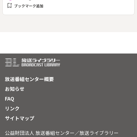
ンナ（杏さゆり）に距離を置こうと言われ、落ち込んでいた。
bookmark_add
ブックマーク追加
一方、リリ（ベッキー）は王子（桐島優介）にプロポーズさ
れ、結婚が決まったという。リリの兄・光（池田努）は恭太郎
を婿にしたい父・龍一郎（草刈民雄）のためにも結婚を止めて
ほしいと恭太郎に依頼するが、恭太郎は断る。一方、アンナは
結婚を決めたリリを心配していた。どうしてもリリのことが気
になる恭太郎とアンナはリリと王子のデートを尾行する。その
中で恭太郎、そしてリリの本当の気持ちが見え始める。
放送番組センター概要
お知らせ
FAQ
リンク
サイトマップ
公益財団法人 放送番組センター／放送ライブラリー