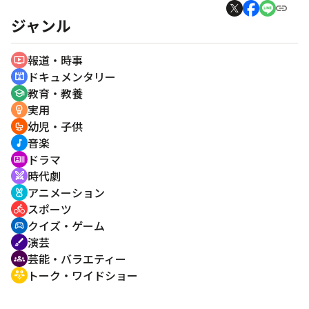
ジャンル
報道・時事
ondemand_video
ドキュメンタリー
cinematic_blur
教育・教養
school
実用
emoji_objects
幼児・子供
crib
音楽
music_note
ドラマ
recent_actors
時代劇
swords
アニメーション
cruelty_free
スポーツ
directions_bike
クイズ・ゲーム
sports_esports
演芸
brush
芸能・バラエティー
groups
トーク・ワイドショー
adaptive_audio_mic