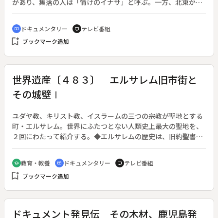
録する。そして、緑の魔境のなかで、巨樹たちがどのように数
があり、集落の人は「情けのイナサ」と呼ぶ。一方、北東から
百年という時間を生き、生命の最期を迎えようとしているのか
吹く冷たい風“コチ”は稲に冷害をもたらし、海を荒らす。秋か
を描く。
ら冬は“ナライ”、陸から海に向って乾いた西風が吹き、稲を程
ドキュメンタリー
テレビ番組
cinematic_blur
tv
よく乾かす。風を待ち、風を読んで暮らす人々の一年を追う。
bookmark_add
ブックマーク追加
世界遺産〔４８３〕 エルサレム旧市街と
その城壁Ⅰ
ユダヤ教、キリスト教、イスラームの三つの宗教が聖地とする
町・エルサレム。世界にふたつとない人類史上最大の聖地を、
２回にわたって紹介する。◆エルサレムの歴史は、旧約聖書の
時代から、キリスト教の誕生、イスラームの征服、中東紛争に
まで至る、奪い合いの歴史だった。世界遺産としても“ヨルダ
教育・教養
ドキュメンタリー
テレビ番組
school
cinematic_blur
tv
ンによる推薦”という異例の登録が行われ、当事国を持たない
bookmark_add
ブックマーク追加
唯一の世界遺産となっている。◆前編は、ユダヤの都となった
古代から現代までを鳥瞰し、聖地の成り立ちとそこにまつわる
問題の数々を見つめる「総論篇」。「岩のドーム」の内部など
の貴重な映像に加え、アルメニア人地区での礼拝などあまり知
ドキュメント発見伝 その木材、鹿児島発