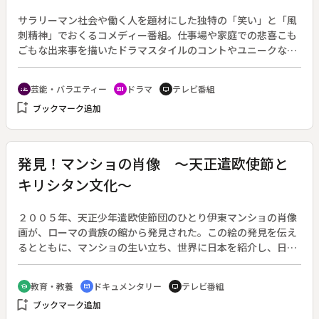
サラリーマン社会や働く人を題材にした独特の「笑い」と「風
刺精神」でおくるコメディー番組。仕事場や家庭での悲喜こも
ごもな出来事を描いたドラマスタイルのコントやユニークなミ
ニドキュメンタリーをオムニバスで構成し、日々のストレスを
笑いで吹き飛ばす。（Ｓｅａｓｏｎ１／２００６年４月４日～
芸能・バラエティー
ドラマ
テレビ番組
groups
recent_actors
tv
９月２６日放送、全２１回）◆レギュラー放送の第１回は「部
bookmark_add
ブックマーク追加
長の親」「ＮＥＯエクスプレス」「企業戦士 社内スタントマ
ン」「サラリーマン語講座」「世界の社食から」「Ｒｅ：」
「やぎ座Ｏ型」「キャリアアドバイザー」「連続サラリーマン
小説 がんばれ川上くん」をおくる。
発見！マンショの肖像 ～天正遣欧使節と
キリシタン文化～
２００５年、天正少年遣欧使節団のひとり伊東マンショの肖像
画が、ローマの貴族の館から発見された。この絵の発見を伝え
るとともに、マンショの生い立ち、世界に日本を紹介し、日本
に世界を持ち帰った使節団のその後やキリシタン史を伝える。
◆１５８２年に出帆した使節団は２年半に及ぶ航海の末、リス
教育・教養
ドキュメンタリー
テレビ番組
school
cinematic_blur
tv
ボンに上陸。スペインを経て、イタリアに入った。ヨーロッパ
bookmark_add
ブックマーク追加
各地にもその足跡が残っている。当時幻の国だった日本からや