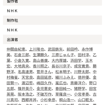
製作者
ＮＨＫ
制作社
ＮＨＫ
出演者
仲間由紀恵
、
上川隆也
、
武田鉄矢
、
前田吟
、
永作博
美
、
石倉三郎
、
生瀬勝久
、
三原じゅん子
、
田村淳
、
乙
葉
、
小倉久寛
、
高山善廣
、
大内厚雄
、
浜田学
、
玉木
宏
、
大地真央
、
香川照之
、
長谷川京子
、
成宮寛貴
、
勝
野洋
、
名高達男
、
菅井きん
、
松本明子
、
川野太郎
、
中
村梅雀
、
天宮良
、
高田延彦
、
細川ふみえ
、
徳井優
、
金
田賢一
、
渡辺哲
、
嶋田久作
、
嵐広也
、
斎藤洋介
、
野口
五郎
、
篠井英介
、
金児憲史
、
春田純一
、
猪野学
、
田宮
英晃
、
阪本浩之
、
不破万作
、
草薙良一
、
小宮孝泰
、
古
川真司
、
西郷丼丼
、
小杉幸彦
、
桐山浩一
、
山口粧太
、